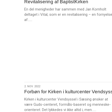
Revitalisering af BaptistKirken
nov.
2022
En del menigheder har sammen med Jan Kornholt
deltaget i Vital, som er en revitalisering – en fornyels
L
af……
æ
s
m
e
r
e
2.
2. NOV. 2022
Forbøn for Kirken i kulturcenter Vendsys
nov.
2022
Kirken i kulturcenter Vendsyssel i Sæsing ønsker at
være Guds-centeret, formåls-baseret og menneske-
L
orienteret. Det lykkedes vi ikke altid i, men……