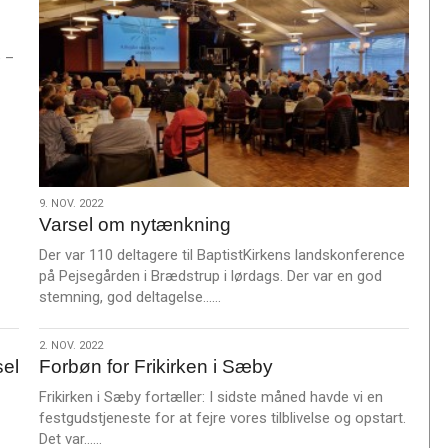
e –
9.
9. NOV. 2022
Varsel om nytænkning
nov.
2022
Der var 110 deltagere til BaptistKirkens landskonference
på Pejsegården i Brædstrup i lørdags. Der var en god
L
stemning, god deltagelse……
æ
s
2.
2. NOV. 2022
m
sel
Forbøn for Frikirken i Sæby
nov.
e
2022
Frikirken i Sæby fortæller: I sidste måned havde vi en
r
festgudstjeneste for at fejre vores tilblivelse og opstart.
e
L
Det var……