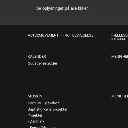
Se oplysninger på alle kirker
ACTS2MOVEMENT – TRO I BEVÆGELSE
FÆLLESER
IDÉKATA
KALENDER
MENIGHE
Gudstjenestetider
MISSION
MENIGHE
Giv til liv – gavekort
BaptistKirkens projekter
Projekter
Danmark
Burma/Myanmar