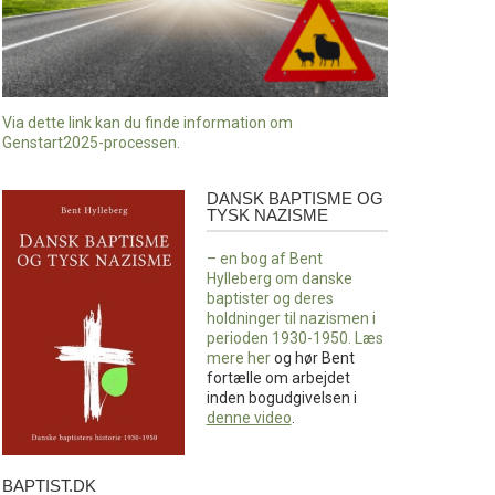
Via dette link kan du finde information om
Genstart2025-processen.
DANSK BAPTISME OG
Dansk
TYSK NAZISME
baptisme
og
– en bog af Bent
tysk
Hylleberg om danske
nazisme
baptister og deres
holdninger til nazismen i
perioden 1930-1950. Læs
mere
her
og hør Bent
fortælle om arbejdet
inden bogudgivelsen i
denne video
.
BAPTIST.DK
baptist.dk