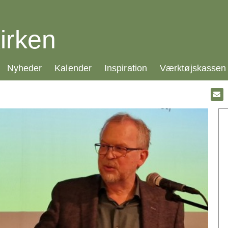
irken
21.0:
22.0:
23.0:
24.0:
Nyheder
Kalender
Inspiration
Værktøjskassen
Gå
til:
Emai