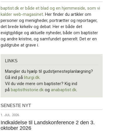
baptist.dk er både et blad og en
hjemmeside, som vi
kalder web-magasinet
. Her finder du artikler om
personer og menigheder, portrætter og reportager,
det brede kirkeliv og debat. Her er både det
evigtgyldige og aktuelle nyheder, både om baptister
og andre kristne, og samfundet generelt. Det er en
guldgrube at grave i.
Links
LINKS
Mangler du hjælp til gudstjenesteplanlægning?
Gå ind på
liturgi.dk
.
Vil du vide mere om baptister? Kig ind
på
baptisthistorie.dk
og
anabaptist.dk
.
SENESTE NYT
Seneste
nyt
1.
1. JUL. 2026
jul.
Indkaldelse til Landskonference 2 den 3.
oktober 2026
2026