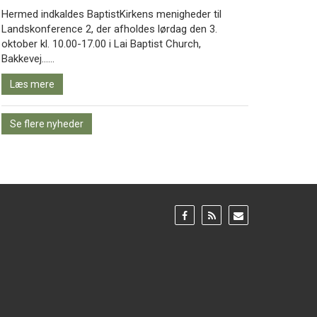
Hermed indkaldes BaptistKirkens menigheder til
Landskonference 2, der afholdes lørdag den 3.
oktober kl. 10.00-17.00 i Lai Baptist Church,
Læs
Bakkevej……
mere
Læs mere
Se flere nyheder
Gå
Gå
Gå
til:
til:
til:
Facebook
RSS
Email
feed