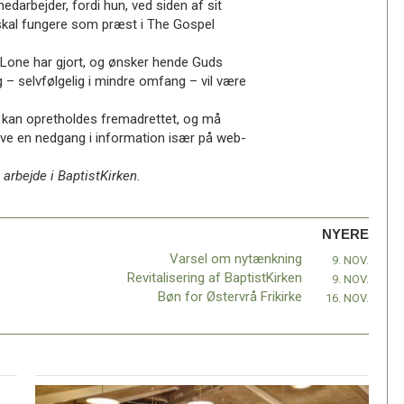
darbejder, fordi hun, ved siden af sit
skal fungere som præst i The Gospel
 Lone har gjort, og ønsker hende Guds
ig – selvfølgelig i mindre omfang – vil være
 kan opretholdes fremadrettet, og må
blive en nedgang i information især på web-
arbejde i BaptistKirken.
NYERE
Varsel om nytænkning
9. NOV.
Revitalisering af BaptistKirken
9. NOV.
Bøn for Østervrå Frikirke
16. NOV.