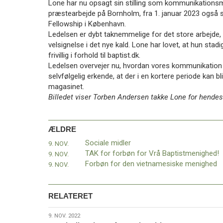
Lone har nu opsagt sin stilling som kommunikationsme
præstearbejde på Bornholm, fra 1. januar 2023 også 
Fellowship i København.
Ledelsen er dybt taknemmelige for det store arbejde,
velsignelse i det nye kald. Lone har lovet, at hun stad
frivillig i forhold til baptist.dk.
Ledelsen overvejer nu, hvordan vores kommunikation
selvfølgelig erkende, at der i en kortere periode kan 
magasinet.
Billedet viser Torben Andersen takke Lone for hendes 
ÆLDRE
Sociale midler
9. NOV.
TAK for forbøn for Vrå Baptistmenighed!
9. NOV.
Forbøn for den vietnamesiske menighed
9. NOV.
RELATERET
9.
9. NOV. 2022