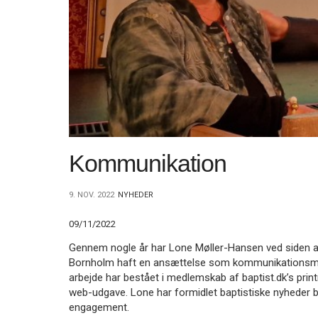
11.0:
Kalender
12.0:
Inspiration
13.0:
Værktøjskassen
14.0:
Mission
15.0:
Om
BaptistKirken
16.0:
Kontakt
Næste
indlæg:
Varsel
Kommunikation
om
nytænkning
Forrige
indlæg:
9. NOV. 2022
NYHEDER
Sociale
midler
09/11/2022
Gennem nogle år har Lone Møller-Hansen ved siden af
Bornholm haft en ansættelse som kommunikationsmeda
arbejde har bestået i medlemskab af baptist.dk’s pri
web-udgave. Lone har formidlet baptistiske nyheder 
engagement.