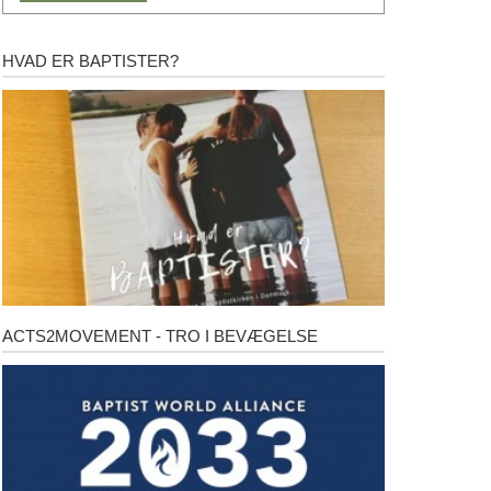
HVAD ER BAPTISTER?
Hvad
er
baptister?
ACTS2MOVEMENT - TRO I BEVÆGELSE
Acts2Movement
-
Tro
i
bevægelse