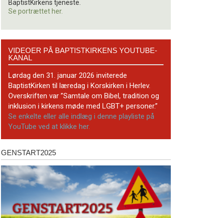
BaptistKirkens tjeneste.
Se portrættet her.
Videoer
VIDEOER PÅ BAPTISTKIRKENS YOUTUBE-
på
KANAL
BaptistKirkens
YouTube-
Lørdag den 31. januar 2026 inviterede
kanal
BaptistKirken til læredag i Korskirken i Herlev.
Overskriften var ”Samtale om Bibel, tradition og
inklusion i kirkens møde med LGBT+ personer.”
Se enkelte eller alle indlæg i denne playliste på
YouTube ved at klikke her.
GENSTART2025
Genstart2025