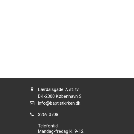
Adresse:
Lærdalsgade 7, st. tv.
Adresse:
DK-2300
København S
Send
info@baptistkirken.dk
email:
Tlf.:
3259 0708
Telefontid:
Mandag-fredag kl. 9-12