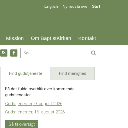
17.0:
18.0:
19.0:
English
Nyhedsbreve
Støt
25.0:
26.0:
27.0:
Mission
Om BaptistKirken
Kontakt
Gå
Gå
til:
til:
l
RSS
Facebook
feed
Find gudstjeneste
Find menighed
Få det fulde overblik over kommende
gudstjenester.
Gudstjenester, 9. august 2026
Gudstjenester, 16. august 2026
Gå til oversigt