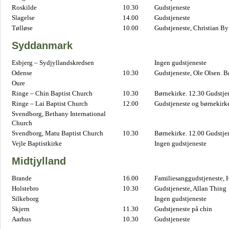
Roskilde
10.30
Gudstjeneste
Slagelse
14.00
Gudstjeneste
Tølløse
10.00
Gudstjeneste, Christian B
Syddanmark
Esbjerg – Sydjyllandskredsen
Ingen gudstjeneste
Odense
10.30
Gudstjeneste, Ole Olsen. B
Oure
Ringe – Chin Baptist Church
10.30
Børnekirke. 12.30 Gudstje
Ringe – Lai Baptist Church
12.00
Gudstjeneste og børnekirk
Svendborg, Bethany International
Church
Svendborg, Matu Baptist Church
10.30
Børnekirke. 12.00 Gudstje
Vejle Baptistkirke
Ingen gudstjeneste
Midtjylland
Brande
16.00
Familiesanggudstjeneste,
Holstebro
10.30
Gudstjeneste, Allan Thing
Silkeborg
Ingen gudstjeneste
Skjern
11.30
Gudstjeneste på chin
Aarhus
10.30
Gudstjeneste