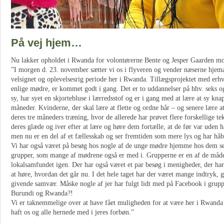
På vej hjem…
Nu lakker opholdet i Rwanda for volontørerne Bente og Jesper Gaarden mo
”I morgen d. 23. november sætter vi os i flyveren og vender næserne hjem
velsignet og oplevelsesrig periode her i Rwanda. Tillægsprojektet med erh
enlige mødre, er kommet godt i gang. Det er to uddannelser på hhv. seks og
sy, har syet en skjortebluse i lærredsstof og er i gang med at lære at sy kna
måneder. Kvinderne, der skal lære at flette og ordne hår – og senere lære a
deres tre måneders træning, hvor de allerede har prøvet flere forskellige te
deres glæde og iver efter at lære og høre dem fortælle, at de før var uden h
men nu er en del af et fællesskab og ser fremtiden som mere lys og har håb
Vi har også været på besøg hos nogle af de unge mødre hjemme hos dem sel
grupper, som mange af mødrene også er med i. Grupperne er en af de måde
lokalsamfundet igen. Der har også været et par besøg i menigheder, der har
at høre, hvordan det går nu. I det hele taget har der været mange indtryk, 
givende samvær. Måske nogle af jer har fulgt lidt med på Facebook i grupp
Burundi og Rwanda?!
Vi er taknemmelige over at have fået muligheden for at være her i Rwanda i 
haft os og alle hernede med i jeres forbøn.”