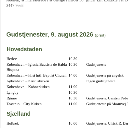
ledelsen, at interesserede i at deltage i mødet 30. januar kan kontakte Per 
2447 7668.
Gudstjenester, 9. august 2026
(print)
Hovedstaden
Herlev
10.30
København – Iglesia Bautista de Habla
10.30
Gudstjeneste
Hispana
København – First Intl. Baptist Church
14.00
Gudstjeneste på engelsk
København – Kristuskirken
Ingen gudstjeneste
København – Købnerkirken
11.00
Lyngby
10.30
Rønne
10.30
Gudstjeneste, Carsten Pede
Taastrup – City Kirken
11.00
Gudstjeneste på Ahornvej 
Sjælland
Holbæk
10.00
Gudstjeneste, Ulrick R. D