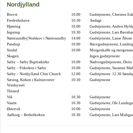
Nordjylland
Brovst
10.00
Gudstjeneste, Chresten Es
Frederikshavn
10.30
Andagt
Hjørring
10.00
Gudstjeneste, Anders Hyl
Ingstrup
10.30
Gudstjeneste, Lars Bavnb
Nørresundby|Vodskov i Nørresundby
14.00
Gudstjeneste, Lasse Åbom
Pandrup
10.00
Havegudstjeneste, Lunderg
Sindal
10.00
Morgenkaffe og morgenand
Skagen
Ingen gudstjeneste
Sæby – Sæby Baptistkirke
10.00
Nadvergudstjeneste, Doris
Sæby – Frikirken i Sæby
10.00
Gudstjeneste, Susanne Møl
Sæby – Nordjylland Chin Church
12.00
Gudstjeneste. 12.30 Sønda
Sæsing, Kirken i Kulturcenter
10.30
Gudstjeneste
Vendsyssel
Thisted
Vrå
10.30
Gudstjeneste
Vaarst
10.30
Gudstjeneste, Ole Lundega
Østervrå
10.00
Gudstjeneste
Aalborg – Bethelkirken
10.30
Gudstjeneste, Lars Midtga