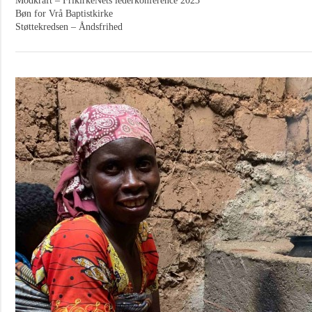
Modkraft – FrikirkeNets lederkonference 2023
Bøn for Vrå Baptistkirke
Støttekredsen – Åndsfrihed