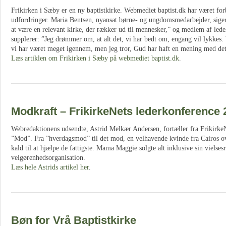
Frikirken i Sæby er en ny baptistkirke. Webmediet baptist.dk har været f
udfordringer. Maria Bentsen, nyansat børne- og ungdomsmedarbejder, sige
at være en relevant kirke, der rækker ud til mennesker,” og medlem af ledel
supplerer: ”Jeg drømmer om, at alt det, vi har bedt om, engang vil lykkes. 
vi har været meget igennem, men jeg tror, Gud har haft en mening med det
Læs artiklen om Frikirken i Sæby på webmediet baptist.dk
.
Modkraft – FrikirkeNets lederkonference 
Webredaktionens udsendte, Astrid Melkær Andersen, fortæller fra Frikirke
”Mod”. Fra ”hverdagsmod” til det mod, en velhavende kvinde fra Cairos ove
kald til at hjælpe de fattigste. Mama Maggie solgte alt inklusive sin vielsesri
velgørenhedsorganisation.
Læs hele Astrids artikel her
.
Bøn for Vrå Baptistkirke