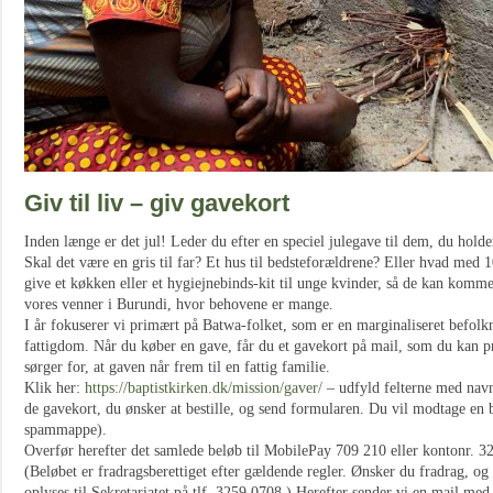
Giv til liv – giv gavekort
Inden længe er det jul! Leder du efter en speciel julegave til dem, du holde
Skal det være en gris til far? Et hus til bedsteforældrene? Eller hvad med 1
give et køkken eller et hygiejnebinds-kit til unge kvinder, så de kan komme
vores venner i Burundi, hvor behovene er mange.
I år fokuserer vi primært på Batwa-folket, som er en marginaliseret befolkn
fattigdom. Når du køber en gave, får du et gavekort på mail, som du kan pr
sørger for, at gaven når frem til en fattig familie.
Klik her:
https://baptistkirken.dk/mission/gaver/
– udfyld felterne med navn
de gavekort, du ønsker at bestille, og send formularen. Du vil modtage en b
spammappe).
Overfør herefter det samlede beløb til MobilePay 709 210 eller kontonr.
(Beløbet er fradragsberettiget efter gældende regler. Ønsker du fradrag, og h
oplyses til Sekretariatet på tlf. 3259 0708.) Herefter sender vi en mail med