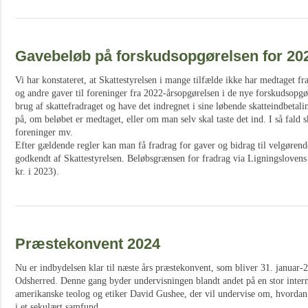
Gavebeløb på forskudsopgørelsen for 20
Vi har konstateret, at Skattestyrelsen i mange tilfælde ikke har medtaget 
og andre gaver til foreninger fra 2022-årsopgørelsen i de nye forskudsopgø
brug af skattefradraget og have det indregnet i sine løbende skatteindbet
på, om beløbet er medtaget, eller om man selv skal taste det ind. I så fald sk
foreninger mv.
Efter gældende regler kan man få fradrag for gaver og bidrag til velgøren
godkendt af Skattestyrelsen. Beløbsgrænsen for fradrag via Ligningslovens
kr. i 2023).
Præstekonvent 2024
Nu er indbydelsen klar til næste års præstekonvent, som bliver 31. januar-
Odsherred. Denne gang byder undervisningen blandt andet på en stor intern
amerikanske teolog og etiker David Gushee, der vil undervise om, hvorda
i et sekulært samfund.