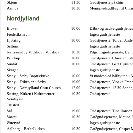
Skjern
11.30
Gudstjeneste på chin
Aarhus
10.30
Menighedsudflugt til Chris
Nordjylland
Brovst
10.00
Dåbs- og nadvergudstjenest
Frederikshavn
Ingen gudstjeneste
Hjørring
10.00
Gudstjeneste, Torben And
Saltum
Ingen gudstjeneste
Nørresundby|Vodskov i Vodskov
10.30
Pilgrimsgudstjeneste, Bent
Pandrup
10.00
Gudstjeneste, Chresten Es
Sindal
10.00
Gudstjeneste, Gert Bjørste
Skagen
Ingen gudstjeneste
Sæby – Sæby Baptistkirke
10.00
Vi mødes ved bålhytten i 
Sæby – Frikirken i Sæby
10.00
Gudstjeneste, Vibeke Fran
Sæby – Nordjylland Chin Church
12.00
Gudstjeneste. 12.30 Sønda
Sæsing, Kirken i Kulturcenter
10.30
Gudstjeneste
Vendsyssel
Thisted
Vrå
19.00
Gudstjeneste, Tina Hansen
Vaarst
10.30
Cafégudstjeneste, Matina 
Østervrå
Ingen gudstjeneste
Aalborg – Bethelkirken
10.30
Cafégudstjeneste, Casper 