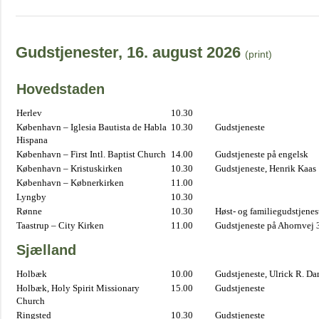
Gudstjenester, 16. august 2026
(print)
Hovedstaden
Herlev
10.30
København – Iglesia Bautista de Habla
10.30
Gudstjeneste
Hispana
København – First Intl. Baptist Church
14.00
Gudstjeneste på engelsk
København – Kristuskirken
10.30
Gudstjeneste, Henrik Kaas
København – Købnerkirken
11.00
Lyngby
10.30
Rønne
10.30
Høst- og familiegudstjene
Taastrup – City Kirken
11.00
Gudstjeneste på Ahornvej 
Sjælland
Holbæk
10.00
Gudstjeneste, Ulrick R. D
Holbæk, Holy Spirit Missionary
15.00
Gudstjeneste
Church
Ringsted
10.30
Gudstjeneste