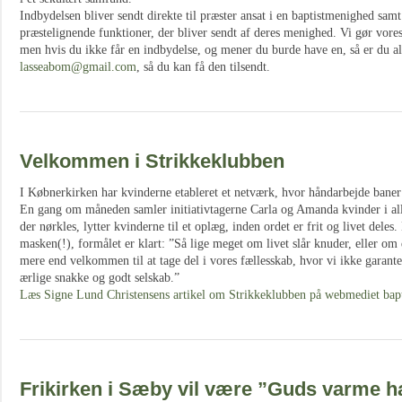
Indbydelsen bliver sendt direkte til præster ansat i en baptistmenighed sam
præstelignende funktioner, der bliver sendt af deres menighed. Vi gør vores 
men hvis du ikke får en indbydelse, og mener du burde have en, så er du alt
lasseabom@gmail.com
, så du kan få den tilsendt.
Velkommen i Strikkeklubben
I Købnerkirken har kvinderne etableret et netværk, hvor håndarbejde baner
En gang om måneden samler initiativtagerne Carla og Amanda kvinder i all
der nørkles, lytter kvinderne til et oplæg, inden ordet er frit og livet dele
masken(!), formålet er klart: ”Så lige meget om livet slår knuder, eller om 
mere end velkommen til at tage del i vores fællesskab, hvor vi ikke garante
ærlige snakke og godt selskab.”
Læs Signe Lund Christensens artikel om Strikkeklubben på webmediet bapt
Frikirken i Sæby vil være ”Guds varme 