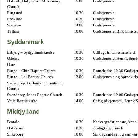
Holbæk, Holy Spirit Missionary
15.00
Gudstjeneste
Church
Ringsted
10.30
Gudstjeneste
Roskilde
10.30
Gudstjeneste
Slagelse
14.00
Gudstjeneste
Tølløse
10.00
Gudstjeneste, Birk Christe
Syddanmark
Esbjerg – Sydjyllandskredsen
10.30
Udflugt til Christiansfeld
Odense
10.30
Gudstjeneste, Henrik Sønd
Oure
Ringe – Chin Baptist Church
10.30
Børnekirke. 12.30 Gudstje
Ringe – Lai Baptist Church
12.00
Gudstjeneste og børnekirk
Svendborg, Bethany International
Church
Svendborg, Matu Baptist Church
10.30
Børnekirke. 12.00 Gudstje
Vejle Baptistkirke
14.00
Cafégudstjeneste, Henrik 
Midtjylland
Brande
10.30
Nadvergudstjeneste, Anne
Holstebro
10.30
Andagt og brunch
Silkeborg
10.00
Søndagsandagt og samvær 