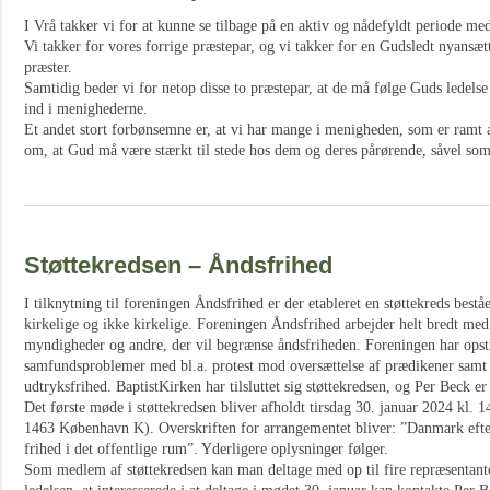
I Vrå takker vi for at kunne se tilbage på en aktiv og nådefyldt periode m
Vi takker for vores forrige præstepar, og vi takker for en Gudsledt nyansæt
præster.
Samtidig beder vi for netop disse to præstepar, at de må følge Guds ledels
ind i menighederne.
Et andet stort forbønsemne er, at vi har mange i menigheden, som er ramt 
om, at Gud må være stærkt til stede hos dem og deres pårørende, såvel so
Støttekredsen – Åndsfrihed
I tilknytning til foreningen Åndsfrihed er der etableret en støttekreds best
kirkelige og ikke kirkelige. Foreningen Åndsfrihed arbejder helt bredt med 
myndigheder og andre, der vil begrænse åndsfriheden. Foreningen har opsti
samfundsproblemer med bl.a. protest mod oversættelse af prædikener samt
udtryksfrihed. BaptistKirken har tilsluttet sig støttekredsen, og Per Beck e
Det første møde i støttekredsen bliver afholdt tirsdag 30. januar 2024 kl. 
1463 København K). Overskriften for arrangementet bliver: ”Danmark eft
frihed i det offentlige rum”. Yderligere oplysninger følger.
Som medlem af støttekredsen kan man deltage med op til fire repræsentante