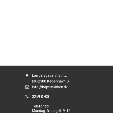
Adresse:
Lærdalsgade 7, st. tv.
Adresse:
DK-2300
København S
Send
info@baptistkirken.dk
email:
Tlf.:
3259 0708
Telefontid:
Mandag-fredag kl. 9-12