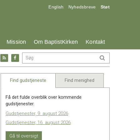
17.0:
18.0:
19.0:
English
Nyhedsbreve
Støt
25.0:
26.0:
27.0:
Mission
Om BaptistKirken
Kontakt
Gå
Gå
til:
til:
l
RSS
Facebook
feed
Find gudstjeneste
Find menighed
Få det fulde overblik over kommende
gudstjenester.
Gudstjenester, 9. august 2026
Gudstjenester, 16. august 2026
Gå til oversigt