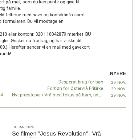
rt på mail, som du kan printe og give til
ig familie.
ld felterne med navn og kontaktinfo samt
nd formularen. Du vil modtage en
 210 eller kontonr. 3201 10042879 mærket ‘BU
gler. Ønsker du fradrag, og har vi ikke dit
 0708.) Herefter sender vi en mail med gavekort.
rundi!
NYERE
Desperat brug for bøn
29. NOV.
Forbøn for Østervrå Frikirke
29. NOV.
24
Nyt præstepar i Vrå med fokus på børn, unge og børnefamilier
29. NOV.
10.
10. JAN. 2024
Se filmen ”Jesus Revolution” i Vrå
jan.