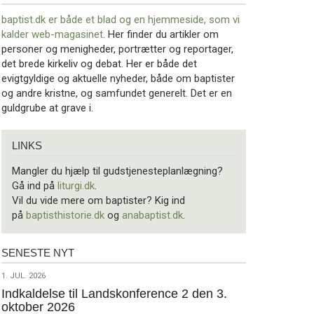
baptist.dk er både et blad og en
hjemmeside, som vi
kalder web-magasinet
. Her finder du artikler om
personer og menigheder, portrætter og reportager,
det brede kirkeliv og debat. Her er både det
evigtgyldige og aktuelle nyheder, både om baptister
og andre kristne, og samfundet generelt. Det er en
guldgrube at grave i.
Links
LINKS
Mangler du hjælp til gudstjenesteplanlægning?
Gå ind på
liturgi.dk
.
Vil du vide mere om baptister? Kig ind
på
baptisthistorie.dk
og
anabaptist.dk
.
SENESTE NYT
Seneste
nyt
1.
1. JUL. 2026
jul.
Indkaldelse til Landskonference 2 den 3.
oktober 2026
2026