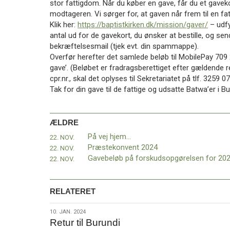
stor fattigdom. Når du køber en gave, får du et gaveko
modtageren. Vi sørger for, at gaven når frem til en fatt
Klik her:
https://baptistkirken.dk/mission/gaver/
– udfy
antal ud for de gavekort, du ønsker at bestille, og se
bekræftelsesmail (tjek evt. din spammappe).
Overfør herefter det samlede beløb til MobilePay 709
gave’. (Beløbet er fradragsberettiget efter gældende re
cpr.nr., skal det oplyses til Sekretariatet på tlf. 3259
Tak for din gave til de fattige og udsatte Batwa’er i Bu
ÆLDRE
På vej hjem…
22. NOV.
Præstekonvent 2024
22. NOV.
Gavebeløb på forskudsopgørelsen for 20
22. NOV.
RELATERET
10.
10. JAN. 2024
Retur til Burundi
jan.