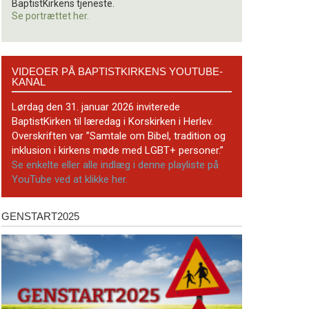
BaptistKirkens tjeneste.
Se portrættet her.
Videoer
VIDEOER PÅ BAPTISTKIRKENS YOUTUBE-
på
KANAL
BaptistKirkens
YouTube-
Lørdag den 31. januar 2026 inviterede
kanal
BaptistKirken til læredag i Korskirken i Herlev.
Overskriften var ”Samtale om Bibel, tradition og
inklusion i kirkens møde med LGBT+ personer.”
Se enkelte eller alle indlæg i denne playliste på
YouTube ved at klikke her.
GENSTART2025
Genstart2025