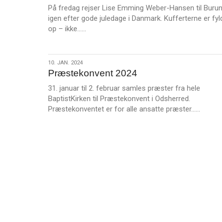
2024
På fredag rejser Lise Emming Weber-Hansen til Burun
igen efter gode juledage i Danmark. Kufferterne er fyl
L
op – ikke……
æ
s
m
10.
10. JAN. 2024
e
Præstekonvent 2024
jan.
r
2024
31. januar til 2. februar samles præster fra hele
e
BaptistKirken til Præstekonvent i Odsherred.
L
Præstekonventet er for alle ansatte præster……
æ
s
m
e
r
e