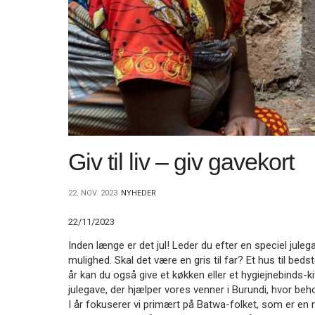
11.0:
Kalender
12.0:
Inspiration
13.0:
Værktøjskassen
14.0:
Mission
15.0:
Om
BaptistKirken
16.0:
Kontakt
Næste
indlæg:
Desperat
Giv til liv – giv gavekort
brug
for
bøn
Forrige
22. NOV. 2023
NYHEDER
indlæg:
På
22/11/2023
vej
Inden længe er det jul! Leder du efter en speciel juleg
hjem…
mulighed. Skal det være en gris til far? Et hus til bed
år kan du også give et køkken eller et hygiejnebinds-ki
julegave, der hjælper vores venner i Burundi, hvor be
I år fokuserer vi primært på Batwa-folket, som er en m