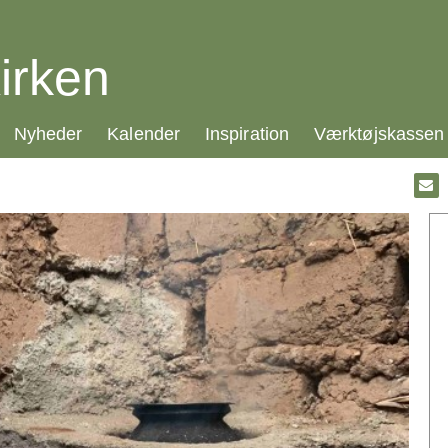
irken
21.0:
22.0:
23.0:
24.0:
Nyheder
Kalender
Inspiration
Værktøjskassen
Gå
til:
Emai