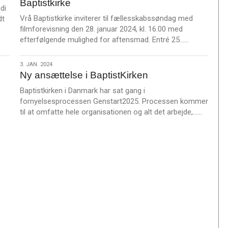
Baptistkirke
2024
di
Vrå Baptistkirke inviterer til fællesskabssøndag med
dt
filmforevisning den 28. januar 2024, kl. 16.00 med
L
efterfølgende mulighed for aftensmad. Entré 25……
æ
s
3.
3. JAN. 2024
m
Ny ansættelse i BaptistKirken
jan.
e
2024
Baptistkirken i Danmark har sat gang i
r
fornyelsesprocessen Genstart2025. Processen kommer
e
L
til at omfatte hele organisationen og alt det arbejde,……
æ
s
m
e
r
e