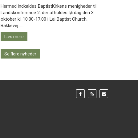
Hermed indkaldes BaptistKirkens menigheder til
Landskonference 2, der afholdes lørdag den 3.
oktober kl. 10.00-17.00 i Lai Baptist Church,
Læs
Bakkevej……
mere
Læs mere
Se flere nyheder
Gå
Gå
Gå
til:
til:
til:
Facebook
RSS
Email
feed