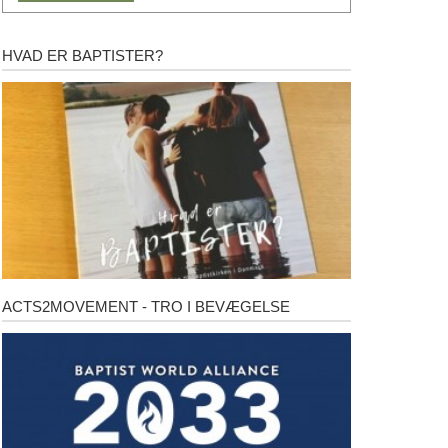
HVAD ER BAPTISTER?
Hvad
er
baptister?
ACTS2MOVEMENT - TRO I BEVÆGELSE
Acts2Movement
-
Tro
i
bevægelse