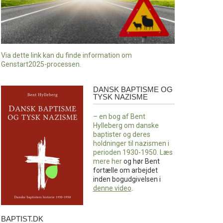
Via dette link kan du finde information om
Genstart2025-processen.
DANSK BAPTISME OG
Dansk
TYSK NAZISME
baptisme
og
– en bog af Bent
tysk
Hylleberg om danske
nazisme
baptister og deres
holdninger til nazismen i
perioden 1930-1950. Læs
mere
her
og hør Bent
fortælle om arbejdet
inden bogudgivelsen i
denne video
.
BAPTIST.DK
baptist.dk