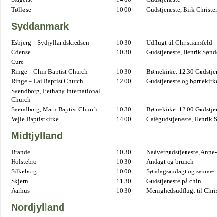
Tølløse
10.00
Gudstjeneste, Birk Christe
Syddanmark
Esbjerg – Sydjyllandskredsen
10.30
Udflugt til Christiansfeld
Odense
10.30
Gudstjeneste, Henrik Sønd
Oure
Ringe – Chin Baptist Church
10.30
Børnekirke. 12.30 Gudstje
Ringe – Lai Baptist Church
12.00
Gudstjeneste og børnekirk
Svendborg, Bethany International
Church
Svendborg, Matu Baptist Church
10.30
Børnekirke. 12.00 Gudstje
Vejle Baptistkirke
14.00
Cafégudstjeneste, Henrik 
Midtjylland
Brande
10.30
Nadvergudstjeneste, Anne
Holstebro
10.30
Andagt og brunch
Silkeborg
10.00
Søndagsandagt og samvær 
Skjern
11.30
Gudstjeneste på chin
Aarhus
10.30
Menighedsudflugt til Chris
Nordjylland