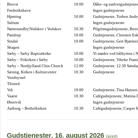
Brovst
10.00
Dåbs- og nadvergudstjenest
Frederikshavn
Ingen gudstjeneste
Hjørring
10.00
Gudstjeneste, Torben And
Saltum
Ingen gudstjeneste
Nørresundby|Vodskov i Vodskov
10.30
Pilgrimsgudstjeneste, Bent
Pandrup
10.00
Gudstjeneste, Chresten Es
Sindal
10.00
Gudstjeneste, Gert Bjørste
Skagen
Ingen gudstjeneste
Sæby – Sæby Baptistkirke
10.00
Vi mødes ved bålhytten i 
Sæby – Frikirken i Sæby
10.00
Gudstjeneste, Vibeke Fran
Sæby – Nordjylland Chin Church
12.00
Gudstjeneste. 12.30 Sønda
Sæsing, Kirken i Kulturcenter
10.30
Gudstjeneste
Vendsyssel
Thisted
Vrå
19.00
Gudstjeneste, Tina Hansen
Vaarst
10.30
Cafégudstjeneste, Matina 
Østervrå
Ingen gudstjeneste
Aalborg – Bethelkirken
10.30
Cafégudstjeneste, Casper 
Gudstjenester, 16. august 2026
(print)