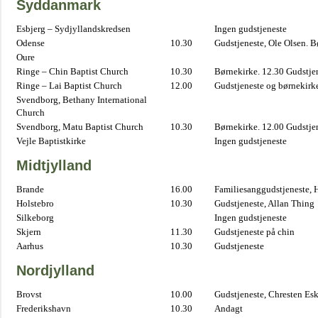
Syddanmark
Esbjerg – Sydjyllandskredsen
Ingen gudstjeneste
Odense
10.30
Gudstjeneste, Ole Olsen. B
Oure
Ringe – Chin Baptist Church
10.30
Børnekirke. 12.30 Gudstje
Ringe – Lai Baptist Church
12.00
Gudstjeneste og børnekirk
Svendborg, Bethany International
Church
Svendborg, Matu Baptist Church
10.30
Børnekirke. 12.00 Gudstje
Vejle Baptistkirke
Ingen gudstjeneste
Midtjylland
Brande
16.00
Familiesanggudstjeneste,
Holstebro
10.30
Gudstjeneste, Allan Thing
Silkeborg
Ingen gudstjeneste
Skjern
11.30
Gudstjeneste på chin
Aarhus
10.30
Gudstjeneste
Nordjylland
Brovst
10.00
Gudstjeneste, Chresten Es
Frederikshavn
10.30
Andagt