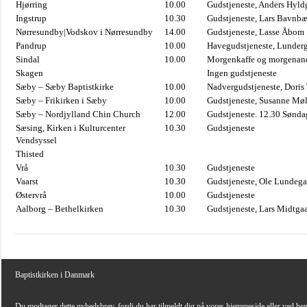
Hjørring
10.00
Gudstjeneste, Anders Hyl
Ingstrup
10.30
Gudstjeneste, Lars Bavnb
Nørresundby|Vodskov i Nørresundby
14.00
Gudstjeneste, Lasse Åbom
Pandrup
10.00
Havegudstjeneste, Lunderg
Sindal
10.00
Morgenkaffe og morgenand
Skagen
Ingen gudstjeneste
Sæby – Sæby Baptistkirke
10.00
Nadvergudstjeneste, Doris
Sæby – Frikirken i Sæby
10.00
Gudstjeneste, Susanne Møl
Sæby – Nordjylland Chin Church
12.00
Gudstjeneste. 12.30 Sønda
Sæsing, Kirken i Kulturcenter
10.30
Gudstjeneste
Vendsyssel
Thisted
Vrå
10.30
Gudstjeneste
Vaarst
10.30
Gudstjeneste, Ole Lundega
Østervrå
10.00
Gudstjeneste
Aalborg – Bethelkirken
10.30
Gudstjeneste, Lars Midtga
Baptistkirken i Danmark
Du modtager dette nyhedsbrev, fordi du har tilmeldt dig på vores hjemmeside eller ved he