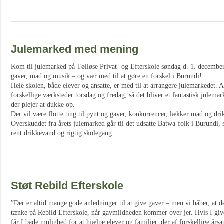
Julemarked med mening
Kom til julemarked på Tølløse Privat- og Efterskole søndag d. 1. december
gaver, mad og musik – og vær med til at gøre en forskel i Burundi!
Hele skolen, både elever og ansatte, er med til at arrangere julemarkedet. Al
forskellige værksteder torsdag og fredag, så det bliver et fantastisk julem
der plejer at dukke op.
Der vil være flotte ting til pynt og gaver, konkurrencer, lækker mad og dr
Overskuddet fra årets julemarked går til det udsatte Batwa-folk i Burundi, 
rent drikkevand og rigtig skolegang.
Støt Rebild Efterskole
”Der er altid mange gode anledninger til at give gaver – men vi håber, at de
tænke på Rebild Efterskole, når gavmildheden kommer over jer. Hvis I give
får I både mulighed for at hjælpe elever og familier, der af forskellige år