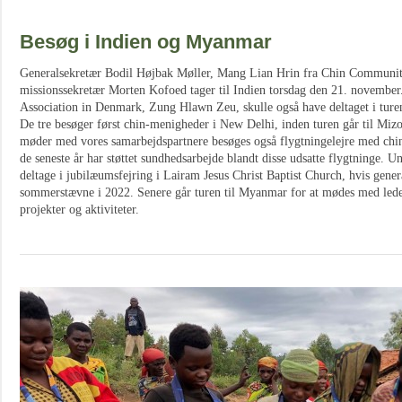
Besøg i Indien og Myanmar
Generalsekretær Bodil Højbak Møller, Mang Lian Hrin fra Chin Communi
missionssekretær Morten Kofoed tager til Indien torsdag den 21. november
Association in Denmark, Zung Hlawn Zeu, skulle også have deltaget i ture
De tre besøger først chin-menigheder i New Delhi, inden turen går til Mizo
møder med vores samarbejdspartnere besøges også flygtningelejre med chin
de seneste år har støttet sundhedsarbejde blandt disse udsatte flygtninge. Un
deltage i jubilæumsfejring i Lairam Jesus Christ Baptist Church, hvis gener
sommerstævne i 2022. Senere går turen til Myanmar for at mødes med ledel
projekter og aktiviteter.