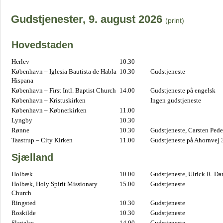
Gudstjenester, 9. august 2026
(print)
Hovedstaden
Herlev
10.30
København – Iglesia Bautista de Habla
10.30
Gudstjeneste
Hispana
København – First Intl. Baptist Church
14.00
Gudstjeneste på engelsk
København – Kristuskirken
Ingen gudstjeneste
København – Købnerkirken
11.00
Lyngby
10.30
Rønne
10.30
Gudstjeneste, Carsten Pede
Taastrup – City Kirken
11.00
Gudstjeneste på Ahornvej 
Sjælland
Holbæk
10.00
Gudstjeneste, Ulrick R. D
Holbæk, Holy Spirit Missionary
15.00
Gudstjeneste
Church
Ringsted
10.30
Gudstjeneste
Roskilde
10.30
Gudstjeneste
Slagelse
14.00
Gudstjeneste