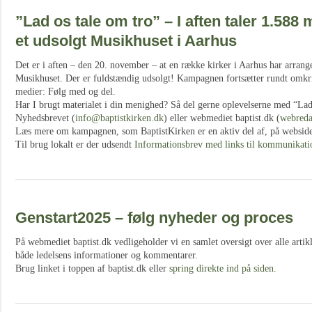
”Lad os tale om tro” – I aften taler 1.588
et udsolgt Musikhuset i Aarhus
Det er i aften – den 20. november – at en række kirker i Aarhus har arrange
Musikhuset. Der er fuldstændig udsolgt! Kampagnen fortsætter rundt omkri
medier: Følg med og del.
Har I brugt materialet i din menighed? Så del gerne oplevelserne med “Lad 
Nyhedsbrevet (
info@baptistkirken.dk
) eller webmediet baptist.dk (
webreda
Læs mere om kampagnen, som BaptistKirken er en aktiv del af, på websi
Til brug lokalt er der udsendt
Informationsbrev med links til kommunikatio
Genstart2025 – følg nyheder og proces
På webmediet baptist.dk vedligeholder vi en samlet oversigt over alle artik
både ledelsens informationer og kommentarer.
Brug linket i toppen af baptist.dk eller
spring direkte ind på siden.