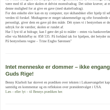
være med til at sikre skolen et delvist momsfradrag. Det sidste kræver, at m
denne mulighed for at give en gave (med skattefradrag).
For den enkelte elev kan en ny computer, nye skihandsker eller hjælp til se
verden til forskel. Modtagerne er meget taknemmelige og ofte forundrede o
personligt, giver dem en gave på den måde. Dét synes vi i bestyrelsen er dej
udtryk for de værdier, skolen er rundet af.
Har I lyst til at bidrage, kan I gøre det på to måder – enten via bankoverf
eller via MobilePay nr. 858 535. På forhånd tak for hjælpen, det betyder mer
På bestyrelsens vegne – Trine Engbo Sørensen”
Intet menneske er dommer – ikke engang
Guds Rige!
Benny Klarholt har skrevet en prædiken over teksten i Lukasevangeliet kapi
samtidig en kommentar og en refleksion over præsidentvalget i USA.
Læs – eller lyt – til Bennys prædiken her
.