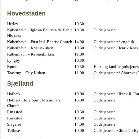
Hovedstaden
Herlev
10.30
København – Iglesia Bautista de Habla
10.30
Gudstjeneste
Hispana
København – First Intl. Baptist Church
14.00
Gudstjeneste på engelsk
København – Kristuskirken
10.30
Gudstjeneste, Henrik Kaas
København – Købnerkirken
11.00
Lyngby
10.30
Rønne
10.30
Høst- og familiegudstjene
Taastrup – City Kirken
11.00
Gudstjeneste på Ahornvej 
Sjælland
Holbæk
10.00
Gudstjeneste, Ulrick R. D
Holbæk, Holy Spirit Missionary
15.00
Gudstjeneste
Church
Ringsted
10.30
Gudstjeneste
Roskilde
10.30
Gudstjeneste
Slagelse
14.00
Gudstjeneste
Tølløse
10.00
Gudstjeneste, Christian B