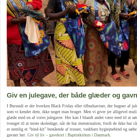
Giv en julegave, der både glæder og gav
I Burundi er der hverken Black Friday eller tilbudsaviser, der bugner af jul
som vi kender dem, ikke noget man bruger. Men vi giver jer alligevel muligh
glæde med en af vores julegaver. Her kan I blandt andet være med til at sør
tvunget til at miste skoledage, når de har menstruation, fordi de ikke har rå
er nemlig et “bind-kit” bestående af trusser, vaskbare hygiejnebind og sæb
gavner her:
Giv til liv – gavekort | Baptistkirken i Danmark
.