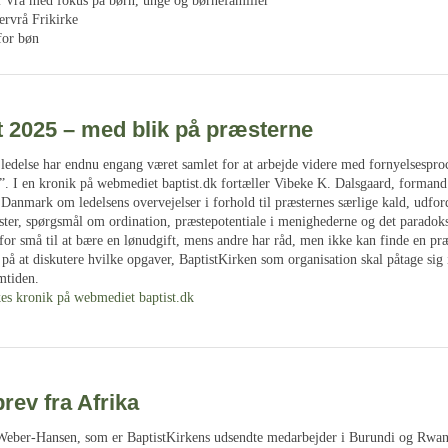
i Vrå med fokus på børn, unge og børnefamilier
ervrå Frikirke
for bøn
t 2025 – med blik på præsterne
 ledelse har endnu engang været samlet for at arbejde videre med fornyelsespro
”. I en kronik på webmediet baptist.dk fortæller Vibeke K. Dalsgaard, formand
 Danmark om ledelsens overvejelser i forhold til præsternes særlige kald, udfor
ster, spørgsmål om ordination, præstepotentiale i menighederne og det paradoks
for små til at bære en lønudgift, mens andre har råd, men ikke kan finde en pr
 på at diskutere hvilke opgaver, BaptistKirken som organisation skal påtage sig i
mtiden.
es kronik på webmediet baptist.dk
ev fra Afrika
ber-Hansen, som er BaptistKirkens udsendte medarbejder i Burundi og Rwan