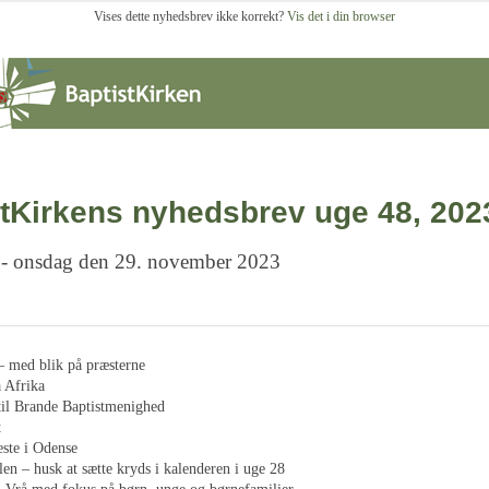
Vises dette nyhedsbrev ikke korrekt?
Vis det i din browser
tKirkens nyhedsbrev uge 48, 202
 - onsdag den 29. november 2023
– med blik på præsterne
 Afrika
til Brande Baptistmenighed
t
este i Odense
n – husk at sætte kryds i kalenderen i uge 28