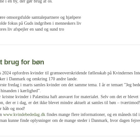
e i en by, der gør brug af os.
 være omsorgsfulde samtalepartnere og hjælpere
holde fokus på Guds indgriben i menneskers liv
vores liv afspejler en sand og sund tro
t brug for bøn
s 2024 opfordres kvinder til grænseoverskridende fællesskab på Kvindernes Int
ker i Danmark og omkring 170 andre lande.
ørste fredag i marts samles kvinder om det samme tema. I år er temaet ”Jeg bede
hinanden i kærlighed”.
kristne kvinder i Palæstina haft ansvaret for materialet. Selv om det er blevet 
ion, der er i dag, er det ikke blevet mindre aktuelt at samles til bøn – tværtimod
er håb og mod!
en
www.kvindebededag.dk
findes mange flere informationer, og en måneds tid 
man kunne finde oplysninger om de mange steder i Danmark, hvor dagen fejres