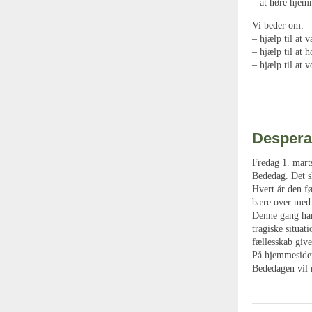
– at høre hjemm
Vi beder om:
– hjælp til at
– hjælp til at 
– hjælp til at 
Despera
Fredag 1. mart
Bededag. Det s
Hvert år den f
bære over med 
Denne gang har 
tragiske situat
fællesskab giv
På hjemmesid
Bededagen vil 