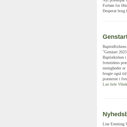
Nyt præstepar 
Forbøn for Øst
Desperat brug 
Genstar
BaptistKirkens
”Genstart 2025
Baptistkirken i
fremtidens præ
menigheder er 
brugte også tid
præsterne i fre
Læs hele Vibek
Nyhedsbr
Lise Emming We