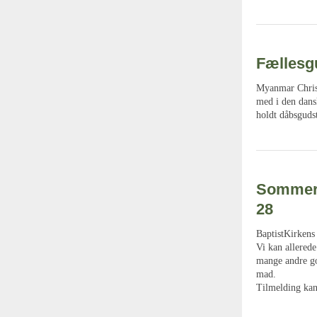
Fællesg
Myanmar Christ
med i den dans
holdt dåbsguds
Sommerh
28
BaptistKirkens 
Vi kan allered
mange andre go
mad.
Tilmelding kan 