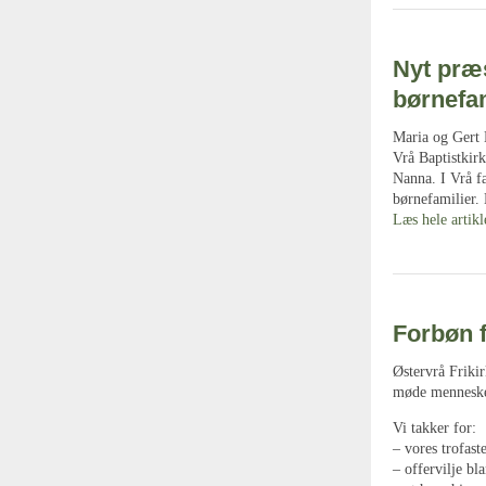
Nyt præ
børnefam
Maria og Gert 
Vrå Baptistkir
Nanna. I Vrå f
børnefamilier.
Læs hele artik
Forbøn f
Østervrå Frikir
møde mennesker,
Vi takker for:
– vores trofast
– offervilje b