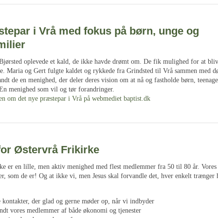
stepar i Vrå med fokus på børn, unge og
ilier
Bjørsted oplevede et kald, de ikke havde drømt om. De fik mulighed for at bliv
ke. Maria og Gert fulgte kaldet og rykkede fra Grindsted til Vrå sammen med d
andt de en menighed, der deler deres vision om at nå og fastholde børn, teenag
 En menighed som vil og tør forandringer.
len om det nye præstepar i Vrå på webmediet baptist.dk
or Østervrå Frikirke
ke er en lille, men aktiv menighed med flest medlemmer fra 50 til 80 år. Vores 
 som de er! Og at ikke vi, men Jesus skal forvandle det, hver enkelt trænger h
e kontakter, der glad og gerne møder op, når vi indbyder
landt vores medlemmer af både økonomi og tjenester