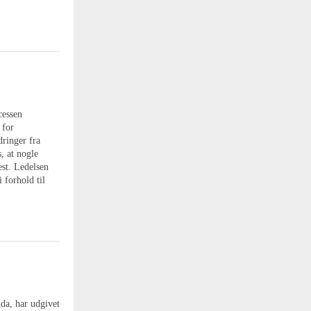
cessen
 for
dringer fra
, at nogle
æst. Ledelsen
 forhold til
da, har udgivet