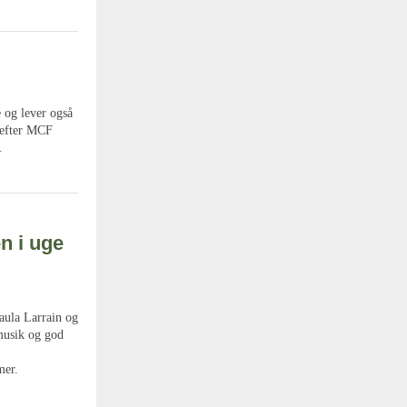
 og lever også
 efter MCF
.
n i uge
aula Larrain og
musik og god
mer.