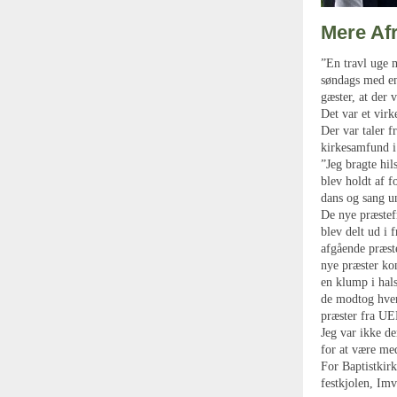
Mere Afr
”En travl uge 
søndags med en
gæster, at der 
Det var et virk
Der var taler 
kirkesamfund i
”Jeg bragte hil
blev holdt af 
dans og sang u
De nye præstefr
blev delt ud i 
afgående præste
nye præster kom
en klump i hals
de modtog hver
præster fra UE
Jeg var ikke d
for at være me
For Baptistkirk
festkjolen, Imv