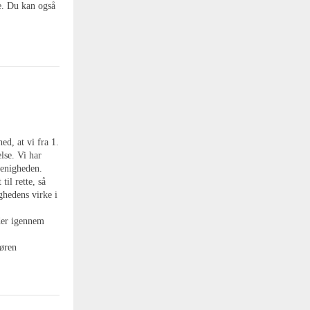
e. Du kan også
d, at vi fra 1.
se. Vi har
menigheden.
il rette, så
ighedens virke i
der igennem
Søren