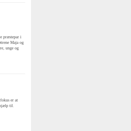
e præstepar i
øtrene Maja og
ere, unge og
fokus er at
jælp til.