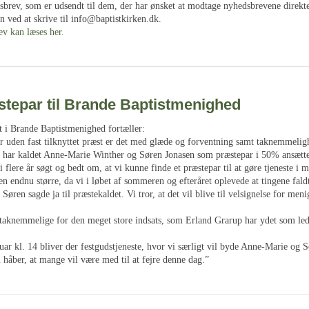
sbrev, som er udsendt til dem, der har ønsket at modtage nyhedsbrevene direkt
 ved at skrive til info@baptistkirken.dk.
ev kan læses her.
stepar til Brande Baptistmenighed
 i Brande Baptistmenighed fortæller:
 uden fast tilknyttet præst er det med glæde og forventning samt taknemmelighe
har kaldet Anne-Marie Winther og Søren Jonasen som præstepar i 50% ansættel
flere år søgt og bedt om, at vi kunne finde et præstepar til at gøre tjeneste i 
n endnu større, da vi i løbet af sommeren og efteråret oplevede at tingene faldt t
øren sagde ja til præstekaldet. Vi tror, at det vil blive til velsignelse for men
 taknemmelige for den meget store indsats, som Erland Grarup har ydet som le
ar kl. 14 bliver der festgudstjeneste, hvor vi særligt vil byde Anne-Marie og 
håber, at mange vil være med til at fejre denne dag.”