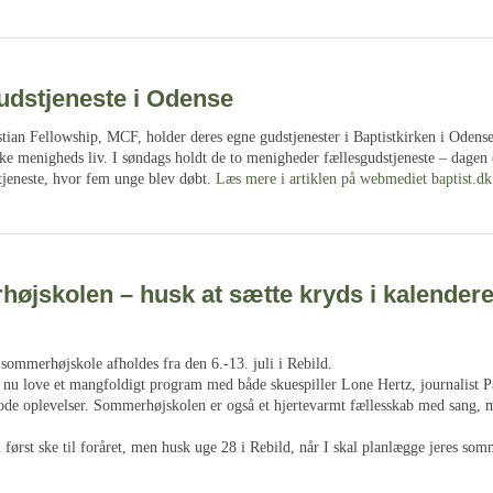
udstjeneste i Odense
ian Fellowship, MCF, holder deres egne gudstjenester i Baptistkirken i Odense
ke menigheds liv. I søndags holdt de to menigheder fællesgudstjeneste – dagen
tjeneste, hvor fem unge blev døbt.
Læs mere i artiklen på webmediet baptist.dk
øjskolen – husk at sætte kryds i kalendere
sommerhøjskole afholdes fra den 6.-13. juli i Rebild.
e nu love et mangfoldigt program med både skuespiller Lone Hertz, journalist P
de oplevelser. Sommerhøjskolen er også et hjertevarmt fællesskab med sang, 
først ske til foråret, men husk uge 28 i Rebild, når I skal planlægge jeres som