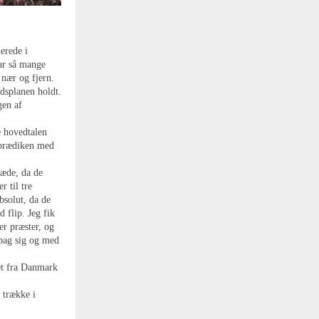
erede i
ar så mange
a nær og fjern.
idsplanen holdt.
gen af
e hovedtalen
 prædiken med
læde, da de
r til tre
bsolut, da de
 flip. Jeg fik
er præster, og
bag sig og med
et fra Danmark
t trække i