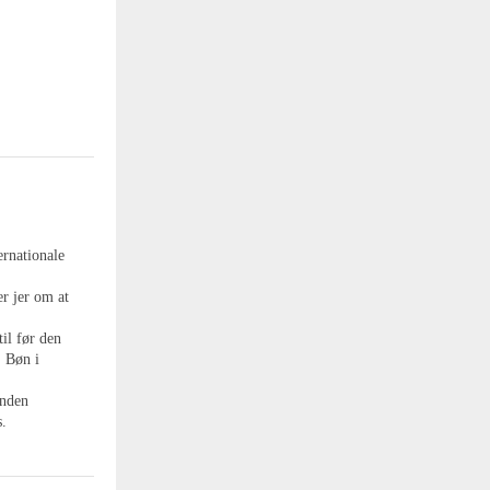
ernationale
r jer om at
til før den
! Bøn i
inden
.