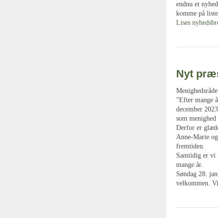
endnu et nyhed
komme på listen
Lises nyhedsbr
Nyt præ
Menighedsrådet
”Efter mange år
december 2023 
som menighed i 
Derfor er glæde
Anne-Marie og S
fremtiden.
Samtidig er vi
mange år.
Søndag 28. janu
velkommen. Vi 