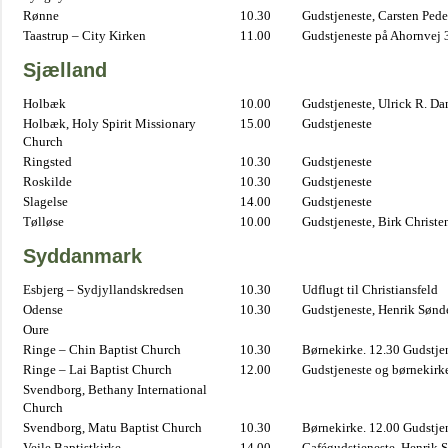
Rønne
10.30
Gudstjeneste, Carsten Pede
Taastrup – City Kirken
11.00
Gudstjeneste på Ahornvej 
Sjælland
Holbæk
10.00
Gudstjeneste, Ulrick R. D
Holbæk, Holy Spirit Missionary
15.00
Gudstjeneste
Church
Ringsted
10.30
Gudstjeneste
Roskilde
10.30
Gudstjeneste
Slagelse
14.00
Gudstjeneste
Tølløse
10.00
Gudstjeneste, Birk Christe
Syddanmark
Esbjerg – Sydjyllandskredsen
10.30
Udflugt til Christiansfeld
Odense
10.30
Gudstjeneste, Henrik Sønd
Oure
Ringe – Chin Baptist Church
10.30
Børnekirke. 12.30 Gudstje
Ringe – Lai Baptist Church
12.00
Gudstjeneste og børnekirk
Svendborg, Bethany International
Church
Svendborg, Matu Baptist Church
10.30
Børnekirke. 12.00 Gudstje
Vejle Baptistkirke
14.00
Cafégudstjeneste, Henrik 