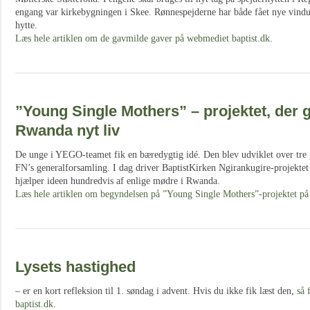
engang var kirkebygningen i Skee. Rønnespejderne har både fået nye vindue
hytte.
Læs hele artiklen om de gavmilde gaver på webmediet baptist.dk
.
”Young Single Mothers” – projektet, der g
Rwanda nyt liv
De unge i YEGO-teamet fik en bæredygtig idé. Den blev udviklet over tre p
FN’s generalforsamling. I dag driver BaptistKirken Ngirankugire-projekte
hjælper ideen hundredvis af enlige mødre i Rwanda.
Læs hele artiklen om begyndelsen på ”Young Single Mothers”-projektet på
Lysets hastighed
– er en kort refleksion til 1. søndag i advent. Hvis du ikke fik læst den,
så 
baptist.dk
.