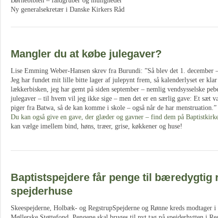
Børnebiblen – faldgruber og muligheder
Ny generalsekretær i Danske Kirkers Råd
Mangler du at købe julegaver?
Lise Emming Weber-Hansen skrev fra Burundi: ”Så blev det 1. december – o
Jeg har fundet mit lille bitte lager af julepynt frem, så kalenderlyset er kl
lækkerbisken, jeg har gemt på siden september – nemlig vendsysselske peb
julegaver – til hvem vil jeg ikke sige – men det er en særlig gave: Et sæt v
piger fra Batwa, så de kan komme i skole – også når de har menstruation.”
Du kan også give en gave, der glæder og gavner – find dem på Baptistkir
kan vælge imellem bind, høns, træer, grise, køkkener og huse!
Baptistspejdere får penge til bæredygtig 
spejderhuse
Skeespejderne, Holbæk- og RegstrupSpejderne og Rønne kreds modtager i 
Møllerske Støttefond. Pengene skal bruges til nyt tag på spejderhytten i Re