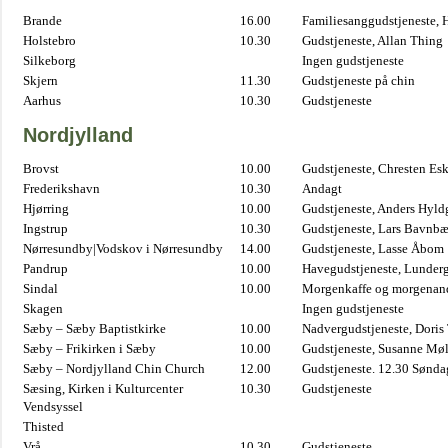
Brande
16.00
Familiesanggudstjeneste,
Holstebro
10.30
Gudstjeneste, Allan Thing
Silkeborg
Ingen gudstjeneste
Skjern
11.30
Gudstjeneste på chin
Aarhus
10.30
Gudstjeneste
Nordjylland
Brovst
10.00
Gudstjeneste, Chresten Es
Frederikshavn
10.30
Andagt
Hjørring
10.00
Gudstjeneste, Anders Hyl
Ingstrup
10.30
Gudstjeneste, Lars Bavnb
Nørresundby|Vodskov i Nørresundby
14.00
Gudstjeneste, Lasse Åbom
Pandrup
10.00
Havegudstjeneste, Lunderg
Sindal
10.00
Morgenkaffe og morgenand
Skagen
Ingen gudstjeneste
Sæby – Sæby Baptistkirke
10.00
Nadvergudstjeneste, Doris
Sæby – Frikirken i Sæby
10.00
Gudstjeneste, Susanne Møl
Sæby – Nordjylland Chin Church
12.00
Gudstjeneste. 12.30 Sønda
Sæsing, Kirken i Kulturcenter
10.30
Gudstjeneste
Vendsyssel
Thisted
Vrå
10.30
Gudstjeneste