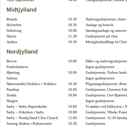
Midtjylland
Brande
10.30
Nadvergudstjeneste, Anne
Holstebro
10.30
Andagt og brunch
Silkeborg
10.00
Søndagsandagt og samvær 
Skjern
11.30
Gudstjeneste på chin
Aarhus
10.30
Menighedsudflugt til Chris
Nordjylland
Brovst
10.00
Dåbs- og nadvergudstjenest
Frederikshavn
Ingen gudstjeneste
Hjørring
10.00
Gudstjeneste, Torben And
Saltum
Ingen gudstjeneste
Nørresundby|Vodskov i Vodskov
10.30
Pilgrimsgudstjeneste, Bent
Pandrup
10.00
Gudstjeneste, Chresten Es
Sindal
10.00
Gudstjeneste, Gert Bjørste
Skagen
Ingen gudstjeneste
Sæby – Sæby Baptistkirke
10.00
Vi mødes ved bålhytten i 
Sæby – Frikirken i Sæby
10.00
Gudstjeneste, Vibeke Fran
Sæby – Nordjylland Chin Church
12.00
Gudstjeneste. 12.30 Sønda
Sæsing, Kirken i Kulturcenter
10.30
Gudstjeneste