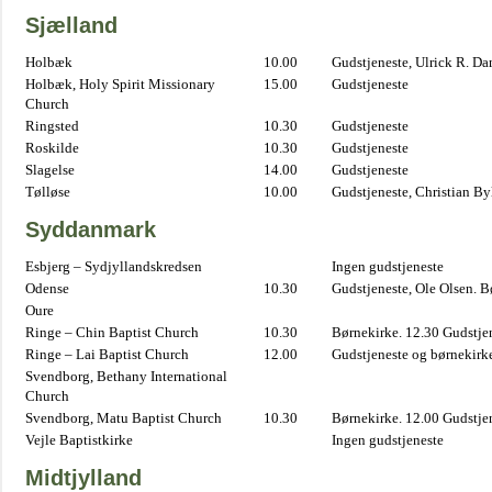
Sjælland
Holbæk
10.00
Gudstjeneste, Ulrick R. D
Holbæk, Holy Spirit Missionary
15.00
Gudstjeneste
Church
Ringsted
10.30
Gudstjeneste
Roskilde
10.30
Gudstjeneste
Slagelse
14.00
Gudstjeneste
Tølløse
10.00
Gudstjeneste, Christian B
Syddanmark
Esbjerg – Sydjyllandskredsen
Ingen gudstjeneste
Odense
10.30
Gudstjeneste, Ole Olsen. B
Oure
Ringe – Chin Baptist Church
10.30
Børnekirke. 12.30 Gudstje
Ringe – Lai Baptist Church
12.00
Gudstjeneste og børnekirk
Svendborg, Bethany International
Church
Svendborg, Matu Baptist Church
10.30
Børnekirke. 12.00 Gudstje
Vejle Baptistkirke
Ingen gudstjeneste
Midtjylland