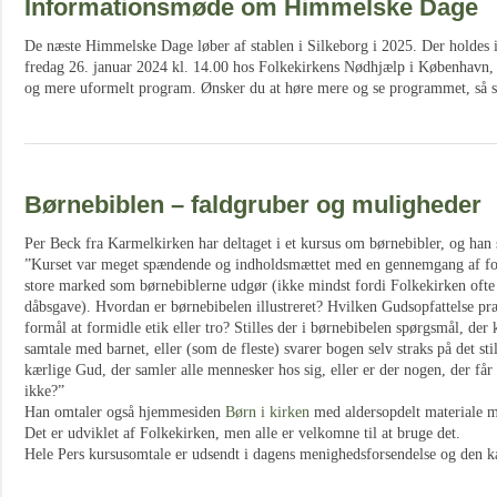
Informationsmøde om Himmelske Dage
De næste Himmelske Dage løber af stablen i Silkeborg i 2025. Der holde
fredag 26. januar 2024 kl. 14.00 hos Folkekirkens Nødhjælp i København, 
og mere uformelt program. Ønsker du at høre mere og se programmet, så s
Børnebiblen – faldgruber og muligheder
Per Beck fra Karmelkirken har deltaget i et kursus om børnebibler, og han s
”Kurset var meget spændende og indholdsmættet med en gennemgang af for
store marked som børnebiblerne udgør (ikke mindst fordi Folkekirken ofte
dåbsgave). Hvordan er børnebibelen illustreret? Hvilken Gudsopfattelse p
formål at formidle etik eller tro? Stilles der i børnebibelen spørgsmål, de
samtale med barnet, eller (som de fleste) svarer bogen selv straks på det s
kærlige Gud, der samler alle mennesker hos sig, eller er der nogen, der f
ikke?”
Han omtaler også hjemmesiden
Børn i kirken
med aldersopdelt materiale me
Det er udviklet af Folkekirken, men alle er velkomne til at bruge det.
Hele Pers kursusomtale er udsendt i dagens menighedsforsendelse og den 