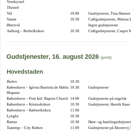
Vendsyssel
Thisted
Vrå
19.00
Gudstjeneste, Tina Hansen
Vaarst
10.30
Cafégudstjeneste, Matina 
Østervrå
Ingen gudstjeneste
Aalborg – Bethelkirken
10.30
Cafégudstjeneste, Casper 
Gudstjenester, 16. august 2026
(print)
Hovedstaden
Herlev
10.30
København – Iglesia Bautista de Habla
10.30
Gudstjeneste
Hispana
København – First Intl. Baptist Church
14.00
Gudstjeneste på engelsk
København – Kristuskirken
10.30
Gudstjeneste, Henrik Kaas
København – Købnerkirken
11.00
Lyngby
10.30
Rønne
10.30
Høst- og familiegudstjene
Taastrup – City Kirken
11.00
Gudstjeneste på Ahornvej 