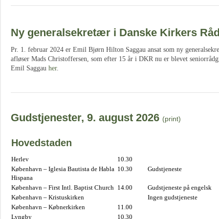
Ny generalsekretær i Danske Kirkers Rå
Pr. 1. februar 2024 er Emil Bjørn Hilton Saggau ansat som ny generalsekr
afløser Mads Christoffersen, som efter 15 år i DKR nu er blevet seniorrå
Emil Saggau
her
.
Gudstjenester, 9. august 2026
(print)
Hovedstaden
Herlev
10.30
København – Iglesia Bautista de Habla
10.30
Gudstjeneste
Hispana
København – First Intl. Baptist Church
14.00
Gudstjeneste på engelsk
København – Kristuskirken
Ingen gudstjeneste
København – Købnerkirken
11.00
Lyngby
10.30