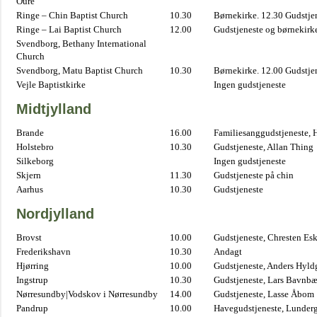
Oure
Ringe – Chin Baptist Church
10.30
Børnekirke. 12.30 Gudstje
Ringe – Lai Baptist Church
12.00
Gudstjeneste og børnekirk
Svendborg, Bethany International
Church
Svendborg, Matu Baptist Church
10.30
Børnekirke. 12.00 Gudstje
Vejle Baptistkirke
Ingen gudstjeneste
Midtjylland
Brande
16.00
Familiesanggudstjeneste,
Holstebro
10.30
Gudstjeneste, Allan Thing
Silkeborg
Ingen gudstjeneste
Skjern
11.30
Gudstjeneste på chin
Aarhus
10.30
Gudstjeneste
Nordjylland
Brovst
10.00
Gudstjeneste, Chresten Es
Frederikshavn
10.30
Andagt
Hjørring
10.00
Gudstjeneste, Anders Hyl
Ingstrup
10.30
Gudstjeneste, Lars Bavnb
Nørresundby|Vodskov i Nørresundby
14.00
Gudstjeneste, Lasse Åbom
Pandrup
10.00
Havegudstjeneste, Lunderg