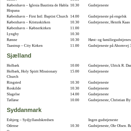
København – Iglesia Bautista de Habla
10.30
Gudstjeneste
Hispana
København – First Intl. Baptist Church
14.00
Gudstjeneste på engelsk
København – Kristuskirken
10.30
Gudstjeneste, Henrik Kaas
København – Købnerkirken
11.00
Lyngby
10.30
Rønne
10.30
Høst- og familiegudstjene
Taastrup – City Kirken
11.00
Gudstjeneste på Ahornvej 
Sjælland
Holbæk
10.00
Gudstjeneste, Ulrick R. D
Holbæk, Holy Spirit Missionary
15.00
Gudstjeneste
Church
Ringsted
10.30
Gudstjeneste
Roskilde
10.30
Gudstjeneste
Slagelse
14.00
Gudstjeneste
Tølløse
10.00
Gudstjeneste, Christian B
Syddanmark
Esbjerg – Sydjyllandskredsen
Ingen gudstjeneste
Odense
10.30
Gudstjeneste, Ole Olsen. B