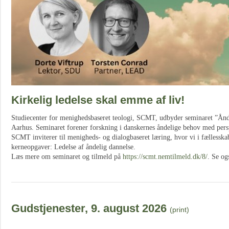
Kirkelig ledelse skal emme af liv!
Studiecenter for menighedsbaseret teologi, SCMT, udbyder seminaret ”Ånd
Aarhus. Seminaret forener forskning i danskernes åndelige behov med persp
SCMT inviterer til menigheds- og dialogbaseret læring, hvor vi i fællesskab 
kerneopgaver: Ledelse af åndelig dannelse.
Læs mere om seminaret og tilmeld på
https://scmt.nemtilmeld.dk/8/
. Se o
Gudstjenester, 9. august 2026
(print)