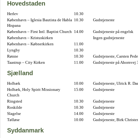
Hovedstaden
Herlev
10.30
København – Iglesia Bautista de Habla
10.30
Gudstjeneste
Hispana
København – First Intl. Baptist Church
14.00
Gudstjeneste på engelsk
København – Kristuskirken
Ingen gudstjeneste
København – Købnerkirken
11.00
Lyngby
10.30
Rønne
10.30
Gudstjeneste, Carsten Pede
Taastrup – City Kirken
11.00
Gudstjeneste på Ahornvej 
Sjælland
Holbæk
10.00
Gudstjeneste, Ulrick R. D
Holbæk, Holy Spirit Missionary
15.00
Gudstjeneste
Church
Ringsted
10.30
Gudstjeneste
Roskilde
10.30
Gudstjeneste
Slagelse
14.00
Gudstjeneste
Tølløse
10.00
Gudstjeneste, Birk Christe
Syddanmark