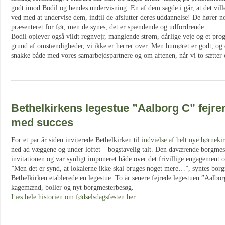
godt imod Bodil og hendes undervisning. En af dem sagde i går, at det vill
ved med at undervise dem, indtil de afslutter deres uddannelse! De hører no
præsenteret for før, men de synes, det er spændende og udfordrende.
Bodil oplever også vildt regnvejr, manglende strøm, dårlige veje og et pro
grund af omstændigheder, vi ikke er herrer over. Men humøret er godt, og 
snakke både med vores samarbejdspartnere og om aftenen, når vi to sætter o
Bethelkirkens legestue ”Aalborg C” fejrer
med succes
For et par år siden inviterede Bethelkirken til
indvielse af helt nye børneki
ned ad væggene og under loftet – bogstavelig talt. Den daværende borgmes
invitationen og var synligt imponeret både over det frivillige engagement 
”Men det er synd, at lokalerne ikke skal bruges noget mere…”, syntes borg
Bethelkirken etablerede en legestue. To år senere fejrede legestuen ”Aalbo
kagemænd, boller og nyt borgmesterbesøg.
Læs hele historien om fødselsdagsfesten her
.