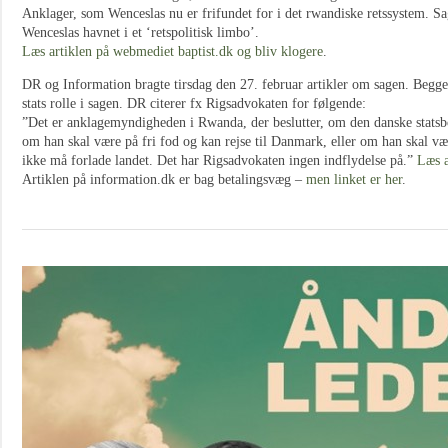
Anklager, som Wenceslas nu er frifundet for i det rwandiske retssystem. Sa
Wenceslas havnet i et ‘retspolitisk limbo’.
Læs artiklen på webmediet baptist.dk og bliv klogere
.
DR og Information bragte tirsdag den 27. februar artikler om sagen. Begg
stats rolle i sagen. DR citerer fx Rigsadvokaten for følgende:
”Det er anklagemyndigheden i Rwanda, der beslutter, om den danske statsbo
om han skal være på fri fod og kan rejse til Danmark, eller om han skal v
ikke må forlade landet. Det har Rigsadvokaten ingen indflydelse på.”
Læs a
Artiklen på information.dk er bag betalingsvæg –
men linket er her
.