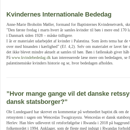
Kvindernes Internationale Bededag
Anne-Marie Broholm Møller, formand for Baptisternes Kvindenetværk, skr
”Den første fredag i marts hvert år samles kvinder til bøn i mere end 170 
i Danmark siden 1928 – måske tidligere.
I år er materialet udarbejdet af kvinder i Palæstina. Som årets tema har de
over med hinanden i kærlighed” (Ef. 4,2). Selv om materialet er lavet før d
det ikke blevet mindre aktuelt at samles til bøn. Bøn i fællesskab giver hå
På
www.kvindebededag.dk
kan interesserede læse mere om bededagen, se f
palæstinensiske kvinders historie og se, hvor bededagen afholdes.
”Hvor mange gange vil det danske retssy
dansk statsborger?”
Ole Lundegaard har skrevet en kommentar på webmediet baptist.dk om de å
retssystem i sagen om Wenceslas Twagirayezu. Wenceslas er dansk statsbo
Herlev. Han blev udleveret til retsforfølgelse i Rwanda i 2018 på baggrund
folkemordet i 1994. Anklager, som de fleste med indsigt i Rwandas forhol