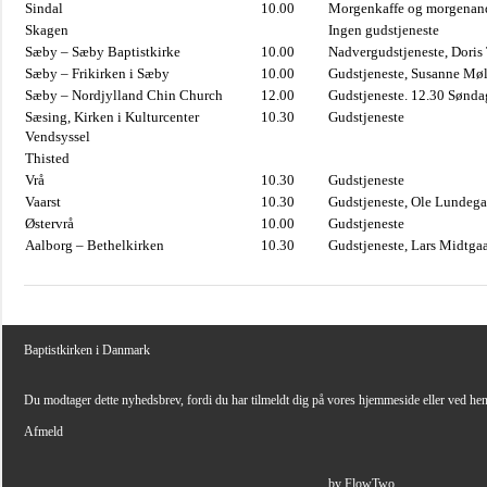
Sindal
10.00
Morgenkaffe og morgenand
Skagen
Ingen gudstjeneste
Sæby – Sæby Baptistkirke
10.00
Nadvergudstjeneste, Doris
Sæby – Frikirken i Sæby
10.00
Gudstjeneste, Susanne Møl
Sæby – Nordjylland Chin Church
12.00
Gudstjeneste. 12.30 Sønda
Sæsing, Kirken i Kulturcenter
10.30
Gudstjeneste
Vendsyssel
Thisted
Vrå
10.30
Gudstjeneste
Vaarst
10.30
Gudstjeneste, Ole Lundega
Østervrå
10.00
Gudstjeneste
Aalborg – Bethelkirken
10.30
Gudstjeneste, Lars Midtga
Baptistkirken i Danmark
Du modtager dette nyhedsbrev, fordi du har tilmeldt dig på vores hjemmeside eller ved he
Afmeld
by FlowTwo