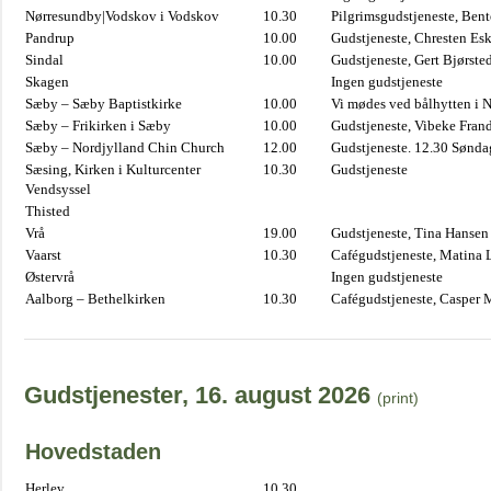
Nørresundby|Vodskov i Vodskov
10.30
Pilgrimsgudstjeneste, Bent
Pandrup
10.00
Gudstjeneste, Chresten Es
Sindal
10.00
Gudstjeneste, Gert Bjørste
Skagen
Ingen gudstjeneste
Sæby – Sæby Baptistkirke
10.00
Vi mødes ved bålhytten i 
Sæby – Frikirken i Sæby
10.00
Gudstjeneste, Vibeke Fran
Sæby – Nordjylland Chin Church
12.00
Gudstjeneste. 12.30 Sønda
Sæsing, Kirken i Kulturcenter
10.30
Gudstjeneste
Vendsyssel
Thisted
Vrå
19.00
Gudstjeneste, Tina Hansen
Vaarst
10.30
Cafégudstjeneste, Matina 
Østervrå
Ingen gudstjeneste
Aalborg – Bethelkirken
10.30
Cafégudstjeneste, Casper 
Gudstjenester, 16. august 2026
(print)
Hovedstaden
Herlev
10.30