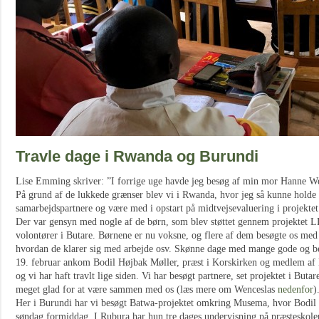
Travle dage i Rwanda og Burundi
Lise Emming skriver: ”I forrige uge havde jeg besøg af min mor Hanne W
På grund af de lukkede grænser blev vi i Rwanda, hvor jeg så kunne holde
samarbejdspartnere og være med i opstart på midtvejsevaluering i projektet
Der var gensyn med nogle af de børn, som blev støttet gennem projektet 
volontører i Butare. Børnene er nu voksne, og flere af dem besøgte os med 
hvordan de klarer sig med arbejde osv. Skønne dage med mange gode og 
19. februar ankom Bodil Højbak Møller, præst i Korskirken og medlem af Ba
og vi har haft travlt lige siden. Vi har besøgt partnere, set projektet i But
meget glad for at være sammen med os (læs mere om Wenceslas
nedenfor
)
Her i Burundi har vi besøgt Batwa-projektet omkring Musema, hvor Bodil 
søndag formiddag. I Rubura har hun tre dages undervisning på præsteskolen