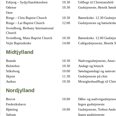
Esbjerg – Sydjyllandskredsen
10.30
Udflugt til Christiansfeld
Odense
10.30
Gudstjeneste, Henrik Sønd
Oure
Ringe – Chin Baptist Church
10.30
Børnekirke. 12.30 Gudstje
Ringe – Lai Baptist Church
12.00
Gudstjeneste og børnekirk
Svendborg, Bethany International
Church
Svendborg, Matu Baptist Church
10.30
Børnekirke. 12.00 Gudstje
Vejle Baptistkirke
14.00
Cafégudstjeneste, Henrik 
Midtjylland
Brande
10.30
Nadvergudstjeneste, Anne
Holstebro
10.30
Andagt og brunch
Silkeborg
10.00
Søndagsandagt og samvær 
Skjern
11.30
Gudstjeneste på chin
Aarhus
10.30
Menighedsudflugt til Chris
Nordjylland
Brovst
10.00
Dåbs- og nadvergudstjenest
Frederikshavn
Ingen gudstjeneste
Hjørring
10.00
Gudstjeneste, Torben And
Saltum
Ingen gudstjeneste