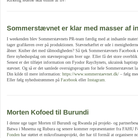
Kirkelig ledelse skal emme af liv!
Sommerstævnet er klar med masser af i
I weekenden blev Sommerstævnets PR-team færdig med at indsamle material
tager grafikeren over på produktionen. Stævnehæftet er ude i menighedern
åbner. Kniber det med tålmodigheden? Så tjek Sommerstævnets Facebook el
flere nyhedsopslag om stævneprogram hver uge. Eller få det store overbl
Senest er der tilføjet information om Fyodor Raychynets, ukrainsk baptistp
stævnet. Og så er det samlede oversigtsprogram for hele Sommerstævnet la
Din kilde til mere information:
https://www.sommerstaevnet.dk/
– følg me
Eller følg nyhedsstrømmen på
Facebook
eller
Instagram
.
Morten Kofoed til Burundi
I denne uge tager Morten til Burundi og Rwanda på projekt- og partnerbes
Batwa i Musema og Rubura og senere kommer repræsentanter fra FAHU F
Fonden
har støttet et mikrofinansprojekt, der har til formål at organisere 