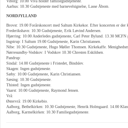
Viborg: 10.00 Viva holder familiegudstjeneste.
Aarhus: 10.30 Gudstjeneste med barnevelsignelse, Lasse Åbom.
NORDJYLLAND
Brovst: 19.00 Forårskoncert med Saltum Kirkekor. Efter koncerten er der 
Frederikshavn: 10.30 Gudstjeneste, Erik Løvind Andersen.
Hjørring: 10.00 Anderledes gudstjeneste, Carl Peter Bylund. 13.30 MCFN g
Ingstrup: I Saltum 19.00 Gudstjeneste, Karin Christiansen.
Nibe: 10.30 Gudstjeneste, Hugo Møller Thomsen. Kirkekaffe. Menigheds
Nørresundby-Vodskov: I Vodskov 10.30 Chresten Eskildsen.
Pandrup:
Sindal: 14.00 Gudstjeneste i Fristedet, Bindslev.
Skagen: Ingen gudstjeneste.
Sæby: 10.00 Gudstjeneste, Karin Christiansen.
Sæsing: 10.30 Gudstjeneste.
Thisted: Ingen gudstjeneste.
Vaarst: 10.00 Gudstjeneste, Raymond Jensen.
Vrå:
Østervrå: 19.00 Kirkebio.
Aalborg, Bethelkirken: 10.30 Gudstjeneste, Henrik Holmgaard. 14.00 Klass
Aalborg, Karmelkirken: 10.30 Familiegudstjeneste.