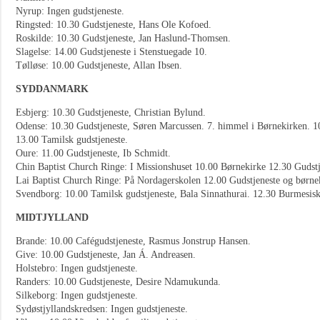
Nyrup: Ingen gudstjeneste.
Ringsted: 10.30 Gudstjeneste, Hans Ole Kofoed.
Roskilde: 10.30 Gudstjeneste, Jan Haslund-Thomsen.
Slagelse: 14.00 Gudstjeneste i Stenstuegade 10.
Tølløse: 10.00 Gudstjeneste, Allan Ibsen.
SYDDANMARK
Esbjerg: 10.30 Gudstjeneste, Christian Bylund.
Odense: 10.30 Gudstjeneste, Søren Marcussen. 7. himmel i Børnekirken. 10
13.00 Tamilsk gudstjeneste.
Oure: 11.00 Gudstjeneste, Ib Schmidt.
Chin Baptist Church Ringe: I Missionshuset 10.00 Børnekirke 12.30 Gudstj
Lai Baptist Church Ringe: På Nordagerskolen 12.00 Gudstjeneste og børne
Svendborg: 10.00 Tamilsk gudstjeneste, Bala Sinnathurai. 12.30 Burmesisk
MIDTJYLLAND
Brande: 10.00 Cafégudstjeneste, Rasmus Jonstrup Hansen.
Give: 10.00 Gudstjeneste, Jan Á. Andreasen.
Holstebro: Ingen gudstjeneste.
Randers: 10.00 Gudstjeneste, Desire Ndamukunda.
Silkeborg: Ingen gudstjeneste.
Sydøstjyllandskredsen: Ingen gudstjeneste.