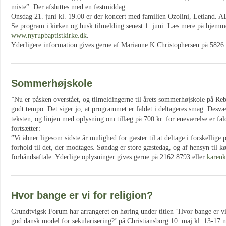
miste”. Der afsluttes med en festmiddag.
Onsdag 21. juni kl. 19.00 er der koncert med familien Ozolini, Letland. 
Se program i kirken og husk tilmelding senest 1. juni. Læs mere på hjemm
www.nyrupbaptistkirke.dk
.
Yderligere information gives gerne af Marianne K Christophersen på 5826
Sommerhøjskole
”Nu er påsken overstået, og tilmeldingerne til årets sommerhøjskole på Reb
godt tempo. Det siger jo, at programmet er faldet i deltageres smag. Desvær
teksten, og linjen med oplysning om tillæg på 700 kr. for eneværelse er fa
fortsætter:
”Vi åbner ligesom sidste år mulighed for gæster til at deltage i forskellige 
forhold til det, der modtages. Søndag er store gæstedag, og af hensyn til k
forhåndsaftale. Yderlige oplysninger gives gerne på 2162 8793 eller
karenk
Hvor bange er vi for religion?
Grundtvigsk Forum har arrangeret en høring under titlen ’Hvor bange er vi
god dansk model for sekularisering?’ på Christiansborg 10. maj kl. 13-17 m