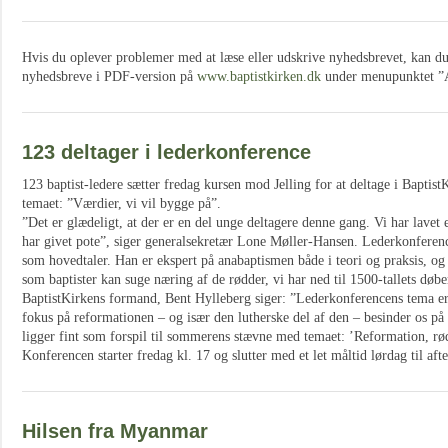
Hvis du oplever problemer med at læse eller udskrive nyhedsbrevet, kan du a
nyhedsbreve i PDF-version på
www.baptistkirken.dk
under menupunktet ”A
123 deltager i lederkonference
123 baptist-ledere sætter fredag kursen mod Jelling for at deltage i Baptis
temaet: ”Værdier, vi vil bygge på”.
”Det er glædeligt, at der er en del unge deltagere denne gang. Vi har lavet
har givet pote”, siger generalsekretær Lone Møller-Hansen. Lederkonferen
som hovedtaler. Han er ekspert på anabaptismen både i teori og praksis, og 
som baptister kan suge næring af de rødder, vi har ned til 1500-tallets døbe
BaptistKirkens formand, Bent Hylleberg siger: ”Lederkonferencens tema er 
fokus på reformationen – og især den lutherske del af den – besinder os på 
ligger fint som forspil til sommerens stævne med temaet: ’Reformation, rø
Konferencen starter fredag kl. 17 og slutter med et let måltid lørdag til aft
Hilsen fra Myanmar