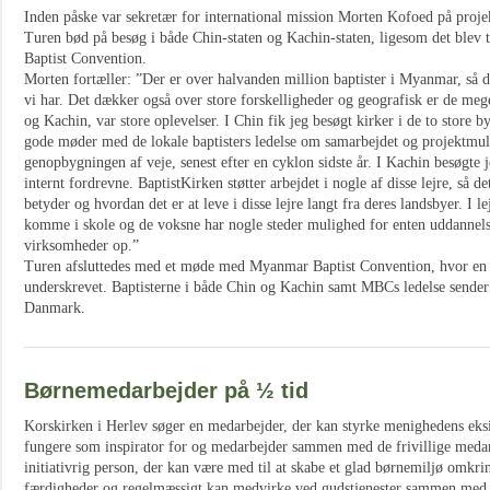
Inden påske var sekretær for international mission Morten Kofoed på proj
Turen bød på besøg i både Chin-staten og Kachin-staten, ligesom det ble
Baptist Convention.
Morten fortæller: ”Der er over halvanden million baptister i Myanmar, så de
vi har. Det dækker også over store forskelligheder og geografisk er de meg
og Kachin, var store oplevelser. I Chin fik jeg besøgt kirker i de to store
gode møder med de lokale baptisters ledelse om samarbejdet og projektmuli
genopbygningen af veje, senest efter en cyklon sidste år. I Kachin besøgte 
internt fordrevne. BaptistKirken støtter arbejdet i nogle af disse lejre, så d
betyder og hvordan det er at leve i disse lejre langt fra deres landsbyer. I 
komme i skole og de voksne har nogle steder mulighed for enten uddannelse 
virksomheder op.”
Turen afsluttedes med et møde med Myanmar Baptist Convention, hvor en 
underskrevet. Baptisterne i både Chin og Kachin samt MBCs ledelse sender m
Danmark.
Børnemedarbejder på ½ tid
Korskirken i Herlev søger en medarbejder, der kan styrke menighedens eksi
fungere som inspirator for og medarbejder sammen med de frivillige medar
initiativrig person, der kan være med til at skabe et glad børnemiljø omkr
færdigheder og regelmæssigt kan medvirke ved gudstjenester sammen med 