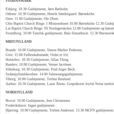
SYDDANMARK
Esbjerg: 10.30 Gudstjeneste, Jørn Rørholm.
Odense: 10.30 Gudstjeneste, Henrik Søndergaard. Børnekirke.
Oure: 11.00 Gudstjeneste, Ole Olsen.
Chin Baptist Church Ringe: I Missionshuset 10.00 Børnekirke 12.30 Gudstj
Lai Baptist Church Ringe: På Nordagerskolen 12.00 Gudstjeneste og børne
Svendborg: 10.00 Tamilsk gudstjeneste, Bala Sinnathurai. 12.30 Burmesisk
MIDTJYLLAND
Brande: 10.00 Gudstjeneste, Simon Marker Pedersen.
Give: 15.00 Fællesskabsmøde, Ordet er frit.
Holstebro: 10.30 Gudstjeneste, Allan Thing.
Randers: 10.00 Gudstjeneste, Verner Jacobsen.
Silkeborg: 10.30 Gudstjeneste, Poul Asger Beck.
Sydøstjyllandskredsen: 14.00 Salmesangsgudstjeneste.
Viborg: 10.00 Gudstjeneste, Torben Roulund.
Aarhus: 10.30 Gudstjeneste, Lasse Åbom. Gospelkoret Joyful Noise medvir
NORDJYLLAND
Brovst: 10.00 Gudstjeneste, Jens Christensen.
Frederikshavn: Ingen gudstjeneste.
Hjørring: 10.00 Gudstjeneste, Torben Andersen. 13.30 MCFN gudstjeneste