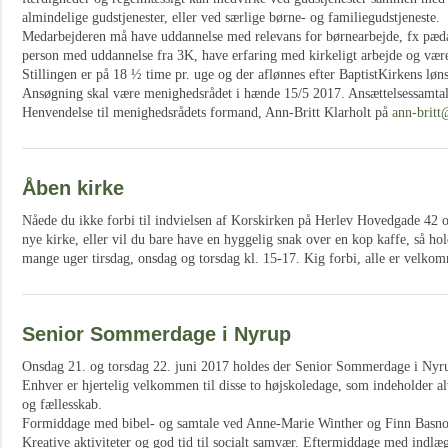
almindelige gudstjenester, eller ved særlige børne- og familiegudstjeneste.
Medarbejderen må have uddannelse med relevans for børnearbejde, fx pædag
person med uddannelse fra 3K, have erfaring med kirkeligt arbejde og være
Stillingen er på 18 ½ time pr. uge og der aflønnes efter BaptistKirkens løns
Ansøgning skal være menighedsrådet i hænde 15/5 2017. Ansættelsessamtal
Henvendelse til menighedsrådets formand, Ann-Britt Klarholt på
ann-britt
Åben kirke
Nåede du ikke forbi til indvielsen af Korskirken på Herlev Hovedgade 42 og 
nye kirke, eller vil du bare have en hyggelig snak over en kop kaffe, så ho
mange uger tirsdag, onsdag og torsdag kl. 15-17. Kig forbi, alle er velkomne
Senior Sommerdage i Nyrup
Onsdag 21. og torsdag 22. juni 2017 holdes der Senior Sommerdage i Nyru
Enhver er hjertelig velkommen til disse to højskoledage, som indeholder a
og fællesskab.
Formiddage med bibel- og samtale ved Anne-Marie Winther og Finn Basno
Kreative aktiviteter og god tid til socialt samvær. Eftermiddage med indlæg