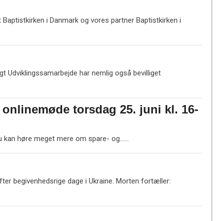
t Baptistkirken i Danmark og vores partner Baptistkirken i
ligt Udviklingssamarbejde har nemlig også bevilliget
 onlinemøde torsdag 25. juni kl. 16-
L
at du kan høre meget mere om spare- og……
æ
s
m
e
er begivenhedsrige dage i Ukraine. Morten fortæller:
r
e