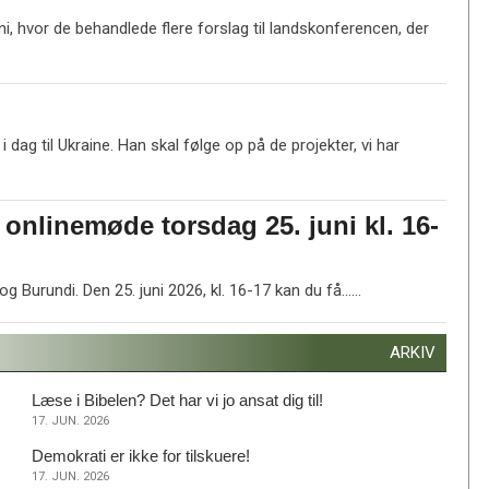
i, hvor de behandlede flere forslag til landskonferencen, der
dag til Ukraine. Han skal følge op på de projekter, vi har
 onlinemøde torsdag 25. juni kl. 16-
L
 Burundi. Den 25. juni 2026, kl. 16-17 kan du få……
æ
s
ARKIV
m
e
17.
Læse i Bibelen? Det har vi jo ansat dig til!
r
JUN.
17. JUN. 2026
e
2026
17.
Demokrati er ikke for tilskuere!
JUN.
17. JUN. 2026