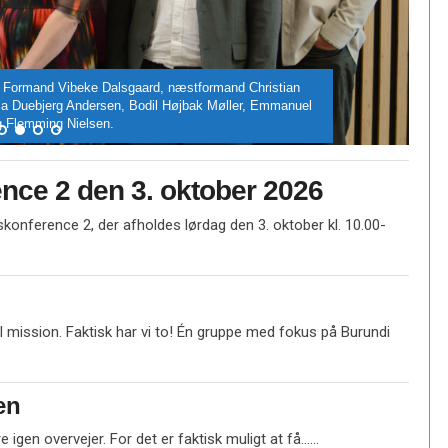
stævne-KIDZ '24
ence 2 den 3. oktober 2026
konference 2, der afholdes lørdag den 3. oktober kl. 10.00-
l mission. Faktisk har vi to! Én gruppe med fokus på Burundi
en
L
e igen overvejer. For det er faktisk muligt at få……