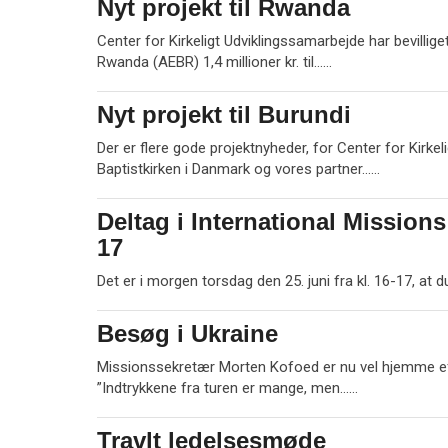
Nyt projekt til Rwanda
24.
m
jun.
e
Center for Kirkeligt Udviklingssamarbejde har bevillige
2026
r
L
Rwanda (AEBR) 1,4 millioner kr. til……
e
æ
s
Nyt projekt til Burundi
24.
m
jun.
e
Der er flere gode projektnyheder, for Center for Kirke
2026
r
L
Baptistkirken i Danmark og vores partner……
e
æ
s
Deltag i International Missions
24.
m
jun.
17
e
2026
r
Det er i morgen torsdag den 25. juni fra kl. 16-17, 
e
Besøg i Ukraine
24.
jun.
Missionssekretær Morten Kofoed er nu vel hjemme eft
2026
L
”Indtrykkene fra turen er mange, men……
æ
s
Travlt ledelsesmøde
17.