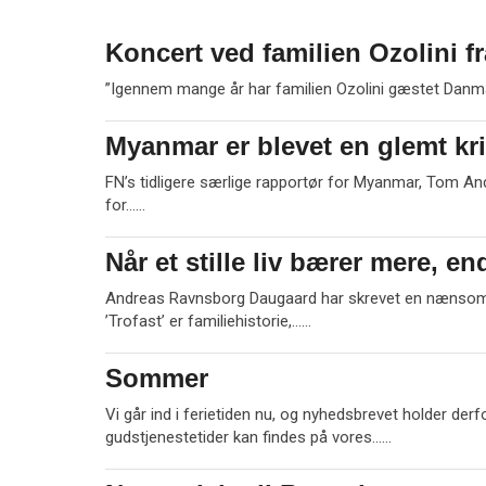
r
e
Koncert ved familien Ozolini f
1.
jul.
”Igennem mange år har familien Ozolini gæstet Danma
2026
Myanmar er blevet en glemt kr
1.
jul.
FN’s tidligere særlige rapportør for Myanmar, Tom An
2026
L
for……
æ
s
Når et stille liv bærer mere, e
1.
m
jul.
e
Andreas Ravnsborg Daugaard har skrevet en nænsom o
2026
r
L
’Trofast’ er familiehistorie,……
e
æ
s
Sommer
1.
m
jul.
e
Vi går ind i ferietiden nu, og nyhedsbrevet holder de
2026
r
L
gudstjenestetider kan findes på vores……
e
æ
s