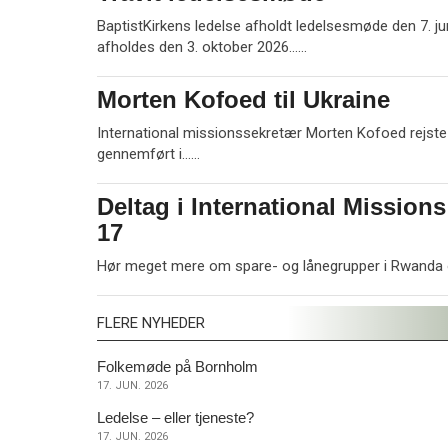
m
jun.
e
BaptistKirkens ledelse afholdt ledelsesmøde den 7. jun
2026
r
L
afholdes den 3. oktober 2026……
e
æ
s
Morten Kofoed til Ukraine
17.
m
jun.
e
International missionssekretær Morten Kofoed rejste i 
2026
r
L
gennemført i……
e
æ
s
Deltag i International Missions
17.
m
jun.
17
e
2026
r
Hør meget mere om spare- og lånegrupper i Rwanda og
e
FLERE NYHEDER
17.
Folkemøde på Bornholm
JUN.
17. JUN. 2026
2026
17.
Ledelse – eller tjeneste?
JUN.
17. JUN. 2026