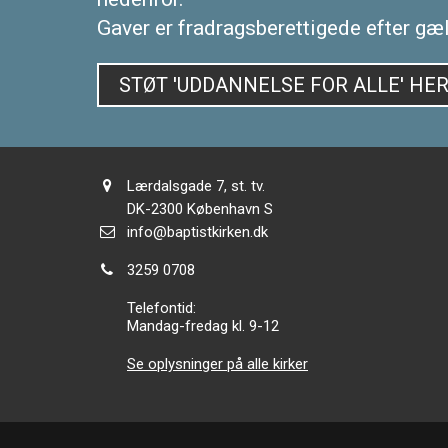
Gaver er fradragsberettigede efter gæ
STØT 'UDDANNELSE FOR ALLE' HE
Adresse:
Lærdalsgade 7, st. tv.
Adresse:
DK-2300
København S
Send
info@baptistkirken.dk
email:
Tlf.:
3259 0708
Telefontid:
Mandag-fredag kl. 9-12
Se oplysninger på alle kirker