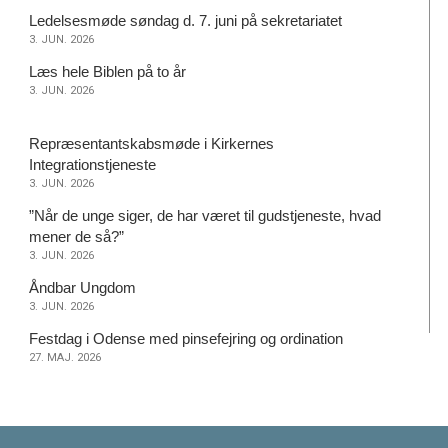
2026
3.
Ledelsesmøde søndag d. 7. juni på sekretariatet
JUN.
3. JUN. 2026
2026
3.
Læs hele Biblen på to år
JUN.
3. JUN. 2026
2026
Repræsentantskabsmøde i Kirkernes
3.
Integrationstjeneste
JUN.
3. JUN. 2026
2026
”Når de unge siger, de har været til gudstjeneste, hvad
3.
mener de så?”
JUN.
3. JUN. 2026
2026
3.
Åndbar Ungdom
JUN.
3. JUN. 2026
2026
27.
Festdag i Odense med pinsefejring og ordination
MAJ.
27. MAJ. 2026
2026