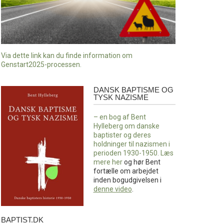
Via dette link kan du finde information om
Genstart2025-processen.
DANSK BAPTISME OG
Dansk
TYSK NAZISME
baptisme
og
– en bog af Bent
tysk
Hylleberg om danske
nazisme
baptister og deres
holdninger til nazismen i
perioden 1930-1950. Læs
mere
her
og hør Bent
fortælle om arbejdet
inden bogudgivelsen i
denne video
.
BAPTIST.DK
baptist.dk