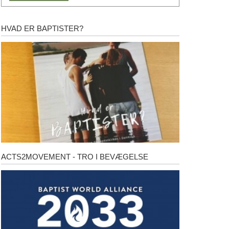
HVAD ER BAPTISTER?
Hvad
er
baptister?
ACTS2MOVEMENT - TRO I BEVÆGELSE
Acts2Movement
-
Tro
i
bevægelse