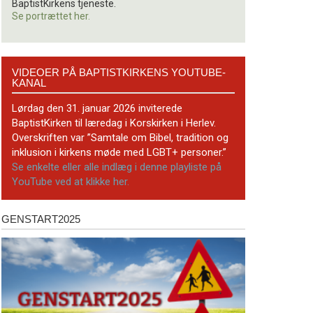
BaptistKirkens tjeneste.
Se portrættet her.
Videoer
VIDEOER PÅ BAPTISTKIRKENS YOUTUBE-
på
KANAL
BaptistKirkens
YouTube-
Lørdag den 31. januar 2026 inviterede
kanal
BaptistKirken til læredag i Korskirken i Herlev.
Overskriften var ”Samtale om Bibel, tradition og
inklusion i kirkens møde med LGBT+ personer.”
Se enkelte eller alle indlæg i denne playliste på
YouTube ved at klikke her.
GENSTART2025
Genstart2025