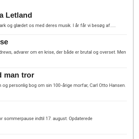
æ
s
ra Letland
m
e
L
rk og glædet os med deres musik. I år får vi besøg af……
r
æ
e
s
ise
m
e
drews, advarer om en krise, der både er brutal og overset. Men
r
e
nd man tror
g personlig bog om sin 100-årige morfar, Carl Otto Hansen.
rfor sommerpause indtil 17. august. Opdaterede