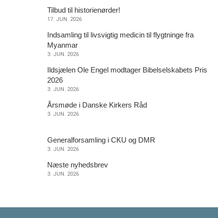
2026
17.
Tilbud til historienørder!
JUN.
17. JUN. 2026
2026
Indsamling til livsvigtig medicin til flygtninge fra
3.
Myanmar
JUN.
3. JUN. 2026
2026
Ildsjælen Ole Engel modtager Bibelselskabets Pris
3.
2026
JUN.
3. JUN. 2026
2026
3.
Årsmøde i Danske Kirkers Råd
JUN.
3. JUN. 2026
2026
3.
Generalforsamling i CKU og DMR
JUN.
3. JUN. 2026
2026
3.
Næste nyhedsbrev
JUN.
3. JUN. 2026
2026