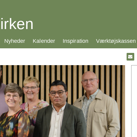
irken
21.0:
22.0:
23.0:
24.0:
Nyheder
Kalender
Inspiration
Værktøjskassen
Gå
til:
Emai