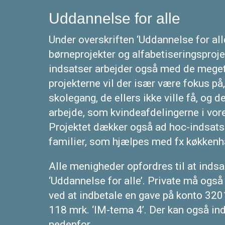
Uddannelse for alle
Under overskriften ‘Uddannelse for alle
børneprojekter og alfabetiseringsproj
indsatser arbejder også med de meget
projekterne vil der især være fokus på,
skolegang, de ellers ikke ville få, og de
arbejde, som kvindeafdelingerne i vor
Projektet dækker også ad hoc-indsatse
familier, som hjælpes med fx køkkenha
Alle menigheder opfordres til at indsam
‘Uddannelse for alle’. Private må ogs
ved at indbetale en gave på konto 32
118 mrk. ‘IM-tema 4’. Der kan også in
nedenfor.