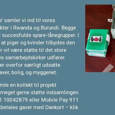
’ samler vi ind til vores
ekter i Rwanda og Burundi. Begge
 succesfulde spare-lånegrupper. I
 at piger og kvinder tilbydes den
r vil være støtte til det store
es samarbejdskirker udfører.
r overfor særligt udsatte
ver, bolig, og myggenet.
le en kollekt til projekt
å meget gerne støtte indsamlingen
01 10042879 eller Mobile Pay 911
dbetales gaver med Dankort – klik