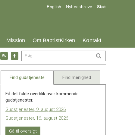
17.0:
18.0:
19.0:
English
Nyhedsbreve
Støt
25.0:
26.0:
27.0:
Mission
Om BaptistKirken
Kontakt
Gå
Gå
til:
til:
l
RSS
Facebook
feed
Find gudstjeneste
Find menighed
Få det fulde overblik over kommende
gudstjenester.
Gudstjenester, 9. august 2026
Gudstjenester, 16. august 2026
Gå til oversigt