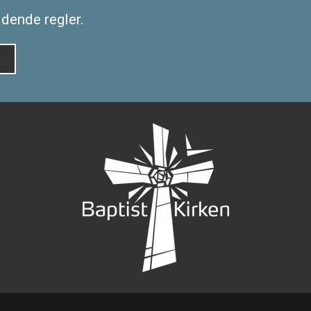
ldende regler.
R