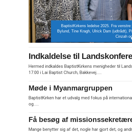
14.0:
Mission
15.0:
Om
BaptistKirken
16.0:
Kontakt
Sommer
1.
Indkaldelse til Landskonfer
jul.
2026
Hermed indkaldes BaptistKirkens menigheder til Lands
L
17.00 i Lai Baptist Church, Bakkevej……
æ
s
Møde i Myanmargruppen
1.
m
jul.
e
BaptistKirken har et udvalg med fokus på internationa
2026
r
L
og……
e
æ
s
Få besøg af missionssekretær
1.
m
jul.
e
Mange benytter sig af det, nogle har gjort det, og andr
2026