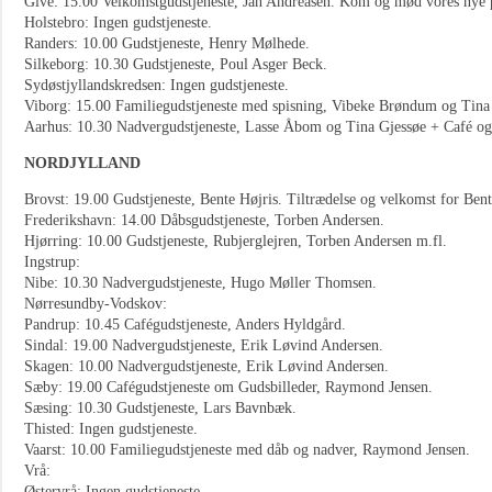
Give: 15.00 Velkomstgudstjeneste, Jan Andreasen. Kom og mød vores nye p
Holstebro: Ingen gudstjeneste.
Randers: 10.00 Gudstjeneste, Henry Mølhede.
Silkeborg: 10.30 Gudstjeneste, Poul Asger Beck.
Sydøstjyllandskredsen: Ingen gudstjeneste.
Viborg: 15.00 Familiegudstjeneste med spisning, Vibeke Brøndum og Tina
Aarhus: 10.30 Nadvergudstjeneste, Lasse Åbom og Tina Gjessøe + Café og 
NORDJYLLAND
Brovst: 19.00 Gudstjeneste, Bente Højris. Tiltrædelse og velkomst for Bent
Frederikshavn: 14.00 Dåbsgudstjeneste, Torben Andersen.
Hjørring: 10.00 Gudstjeneste, Rubjerglejren, Torben Andersen m.fl.
Ingstrup:
Nibe: 10.30 Nadvergudstjeneste, Hugo Møller Thomsen.
Nørresundby-Vodskov:
Pandrup: 10.45 Cafégudstjeneste, Anders Hyldgård.
Sindal: 19.00 Nadvergudstjeneste, Erik Løvind Andersen.
Skagen: 10.00 Nadvergudstjeneste, Erik Løvind Andersen.
Sæby: 19.00 Cafégudstjeneste om Gudsbilleder, Raymond Jensen.
Sæsing: 10.30 Gudstjeneste, Lars Bavnbæk.
Thisted: Ingen gudstjeneste.
Vaarst: 10.00 Familiegudstjeneste med dåb og nadver, Raymond Jensen.
Vrå:
Østervrå: Ingen gudstjeneste.