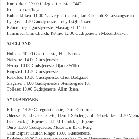
Korskirken: 17.00 Cafégudstjeneste i ”44”.
Kristuskirken/Regen:
Købnerkirken: 11.00 Nadvergudstjeneste, Jan Kornholt & Lovsangsteam.
Lyngby: 10.30 Gudstjeneste, Eddy Bøgh Brixen.
Rønne: Ingen gudstjeneste. Maxdag kl. 14-17.
Immanuel Chin Church, Rønne: 12.30 Gudstjeneste i Metodistkirken.
SJÆLLAND
Holbæk: 10.00 Gudstjeneste, Finn Basnov.
Nakskov: 14.00 Gudstjeneste.
Nyrup: 10.00 Gudstjeneste, Bjarne Willer.
Ringsted: 10.30 Gudstjeneste.
Roskilde: 10.30 Gudstjeneste, Claus Bækgaard.
Slagelse: 14.00 Gudstjeneste i Stenstuegade 10.
Tølløse: 10.00 Gudstjeneste, Allan Ibsen.
SYDDANMARK
Esbjerg: 14.30 Cafégudstjeneste, Ditte Kobstrup.
Odense: 10.30 Gudstjeneste, Henrik Søndergaard. Børnekirke. 10.30 Vietna
Burmesisk gudstjeneste. 13.00 Tamilsk gudstjeneste.
Oure: 11.00 Gudstjeneste, Moses Lai Bawi Peng.
Chin Baptist Church Ringe: 13.00 Gudstjeneste.