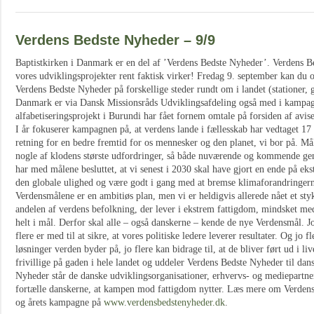
Verdens Bedste Nyheder – 9/9
Baptistkirken i Danmark er en del af ’Verdens Bedste Nyheder’. Verdens Be
vores udviklingsprojekter rent faktisk virker! Fredag 9. september kan du
Verdens Bedste Nyheder på forskellige steder rundt om i landet (stationer, g
Danmark er via Dansk Missionsråds Udviklingsafdeling også med i kampag
alfabetiseringsprojekt i Burundi har fået fornem omtale på forsiden af avis
I år fokuserer kampagnen på, at verdens lande i fællesskab har vedtaget 17
retning for en bedre fremtid for os mennesker og den planet, vi bor på. Må
nogle af klodens største udfordringer, så både nuværende og kommende gene
har med målene besluttet, at vi senest i 2030 skal have gjort en ende på e
den globale ulighed og være godt i gang med at bremse klimaforandringer
Verdensmålene er en ambitiøs plan, men vi er heldigvis allerede nået et sty
andelen af verdens befolkning, der lever i ekstrem fattigdom, mindsket me
helt i mål. Derfor skal alle – også danskerne – kende de nye Verdensmål. Jo
flere er med til at sikre, at vores politiske ledere leverer resultater. Og jo 
løsninger verden byder på, jo flere kan bidrage til, at de bliver ført ud i li
frivillige på gaden i hele landet og uddeler Verdens Bedste Nyheder til d
Nyheder står de danske udviklingsorganisationer, erhvervs- og mediepart
fortælle danskerne, at kampen mod fattigdom nytter. Læs mere om Verden
og årets kampagne på
www.verdensbedstenyheder.dk
.