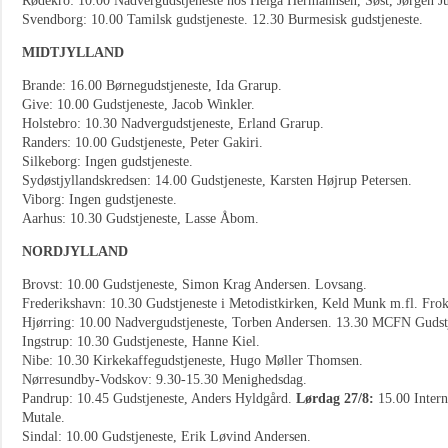
Rødekro: 10.00 Nadvergudstjeneste hos Helga Hermannsen, Søst, Jørgen J
Svendborg: 10.00 Tamilsk gudstjeneste. 12.30 Burmesisk gudstjeneste.
MIDTJYLLAND
Brande: 16.00 Børnegudstjeneste, Ida Grarup.
Give: 10.00 Gudstjeneste, Jacob Winkler.
Holstebro: 10.30 Nadvergudstjeneste, Erland Grarup.
Randers: 10.00 Gudstjeneste, Peter Gakiri.
Silkeborg: Ingen gudstjeneste.
Sydøstjyllandskredsen: 14.00 Gudstjeneste, Karsten Højrup Petersen.
Viborg: Ingen gudstjeneste.
Aarhus: 10.30 Gudstjeneste, Lasse Åbom.
NORDJYLLAND
Brovst: 10.00 Gudstjeneste, Simon Krag Andersen. Lovsang.
Frederikshavn: 10.30 Gudstjeneste i Metodistkirken, Keld Munk m.fl. Frok
Hjørring: 10.00 Nadvergudstjeneste, Torben Andersen. 13.30 MCFN Gudstj
Ingstrup: 10.30 Gudstjeneste, Hanne Kiel.
Nibe: 10.30 Kirkekaffegudstjeneste, Hugo Møller Thomsen.
Nørresundby-Vodskov: 9.30-15.30 Menighedsdag.
Pandrup: 10.45 Gudstjeneste, Anders Hyldgård.
Lørdag 27/8:
15.00 Intern
Mutale.
Sindal: 10.00 Gudstjeneste, Erik Løvind Andersen.