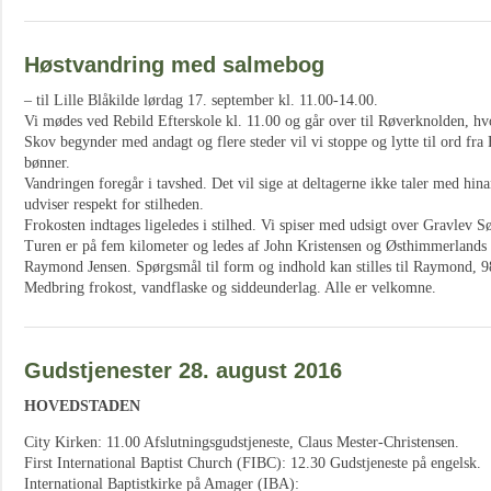
Høstvandring med salmebog
– til Lille Blåkilde lørdag 17. september kl. 11.00-14.00.
Vi mødes ved Rebild Efterskole kl. 11.00 og går over til Røverknolden, hv
Skov begynder med andagt og flere steder vil vi stoppe og lytte til ord fra
bønner.
Vandringen foregår i tavshed. Det vil sige at deltagerne ikke taler med hin
udviser respekt for stilheden.
Frokosten indtages ligeledes i stilhed. Vi spiser med udsigt over Gravlev S
Turen er på fem kilometer og ledes af John Kristensen og Østhimmerlands
Raymond Jensen. Spørgsmål til form og indhold kan stilles til Raymond, 
Medbring frokost, vandflaske og siddeunderlag. Alle er velkomne.
Gudstjenester 28. august 2016
HOVEDSTADEN
City Kirken: 11.00 Afslutningsgudstjeneste, Claus Mester-Christensen.
First International Baptist Church (FIBC): 12.30 Gudstjeneste på engelsk.
International Baptistkirke på Amager (IBA):