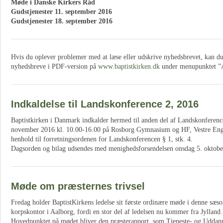
Møde i Danske Kirkers Råd
Gudstjenester 11. september 2016
Gudstjenester 18. september 2016
Hvis du oplever problemer med at læse eller udskrive nyhedsbrevet, kan du a
nyhedsbreve i PDF-version på
www.baptistkirken.dk
under menupunktet ”A
Indkaldelse til Landskonference 2, 2016
Baptistkirken i Danmark indkalder hermed til anden del af Landskonferen
november 2016 kl. 10.00-16.00 på Rosborg Gymnasium og HF, Vestre Engve
henhold til forretningsordenen for Landskonferencen § 1, stk. 4.
Dagsorden og bilag udsendes med menighedsforsendelsen onsdag 5. oktobe
Møde om præsternes trivsel
Fredag holder BaptistKirkens ledelse sit første ordinære møde i denne sæso
korpskontor i Aalborg, fordi en stor del af ledelsen nu kommer fra Jylland.
Hovedpunktet på mødet bliver den præsterapport, som Tjeneste- og Uddanne