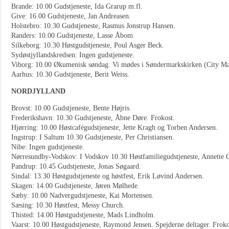
Brande: 10.00 Gudstjeneste, Ida Grarup m.fl.
Give: 16.00 Gudstjeneste, Jan Andreasen.
Holstebro: 10.30 Gudstjeneste, Rasmus Jonstrup Hansen.
Randers: 10.00 Gudstjeneste, Lasse Åbom.
Silkeborg: 10.30 Høstgudstjeneste, Poul Asger Beck.
Sydøstjyllandskredsen: Ingen gudstjeneste.
Viborg: 10.00 Økumenisk søndag. Vi mødes i Søndermarkskirken (City Ma
Aarhus: 10.30 Gudstjeneste, Berit Weiss.
NORDJYLLAND
Brovst: 10.00 Gudstjeneste, Bente Højris.
Frederikshavn: 10.30 Gudstjeneste, Åbne Døre. Frokost.
Hjørring: 10.00 Høstcafégudstjeneste, Jette Kragh og Torben Andersen.
Ingstrup: I Saltum 10.30 Gudstjeneste, Per Christiansen.
Nibe: Ingen gudstjeneste.
Nørresundby-Vodskov: I Vodskov 10.30 Høstfamiliegudstjeneste, Annette 
Pandrup: 10.45 Gudstjeneste, Jonas Søgaard.
Sindal: 13.30 Høstgudstjeneste og høstfest, Erik Løvind Andersen.
Skagen: 14.00 Gudstjeneste, Jøren Mølhede.
Sæby: 10.00 Nadvergudstjeneste, Kai Mortensen.
Sæsing: 10.30 Høstfest, Messy Church.
Thisted: 14.00 Høstgudstjeneste, Mads Lindholm.
Vaarst: 10.00 Høstgudstjeneste, Raymond Jensen. Spejderne deltager. Froko