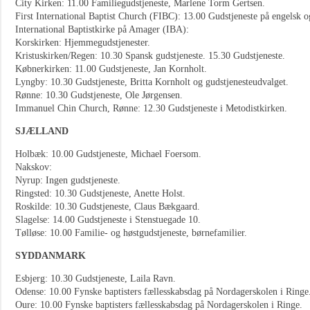
City Kirken: 11.00 Familiegudstjeneste, Marlene Torm Gertsen.
First International Baptist Church (FIBC): 13.00 Gudstjeneste på engelsk o
International Baptistkirke på Amager (IBA):
Korskirken: Hjemmegudstjenester.
Kristuskirken/Regen: 10.30 Spansk gudstjeneste. 15.30 Gudstjeneste.
Købnerkirken: 11.00 Gudstjeneste, Jan Kornholt.
Lyngby: 10.30 Gudstjeneste, Britta Kornholt og gudstjenesteudvalget.
Rønne: 10.30 Gudstjeneste, Ole Jørgensen.
Immanuel Chin Church, Rønne: 12.30 Gudstjeneste i Metodistkirken.
SJÆLLAND
Holbæk: 10.00 Gudstjeneste, Michael Foersom.
Nakskov:
Nyrup: Ingen gudstjeneste.
Ringsted: 10.30 Gudstjeneste, Anette Holst.
Roskilde: 10.30 Gudstjeneste, Claus Bækgaard.
Slagelse: 14.00 Gudstjeneste i Stenstuegade 10.
Tølløse: 10.00 Familie- og høstgudstjeneste, børnefamilier.
SYDDANMARK
Esbjerg: 10.30 Gudstjeneste, Laila Ravn.
Odense: 10.00 Fynske baptisters fællesskabsdag på Nordagerskolen i Ringe
Oure: 10.00 Fynske baptisters fællesskabsdag på Nordagerskolen i Ringe.