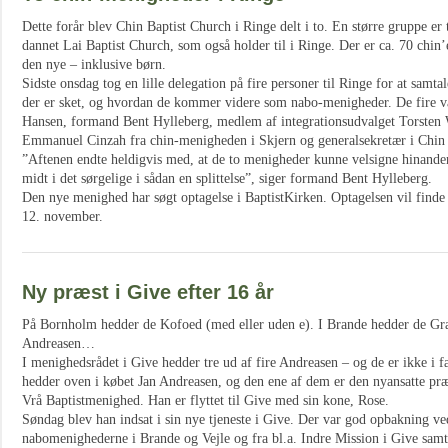
Dette forår blev Chin Baptist Church i Ringe delt i to. En større gruppe er
dannet Lai Baptist Church, som også holder til i Ringe. Der er ca. 70 chin
den nye – inklusive børn.
Sidste onsdag tog en lille delegation på fire personer til Ringe for at sam
der er sket, og hvordan de kommer videre som nabo-menigheder. De fire v
Hansen, formand Bent Hylleberg, medlem af integrationsudvalget Torsten
Emmanuel Cinzah fra chin-menigheden i Skjern og generalsekretær i Chin 
”Aftenen endte heldigvis med, at de to menigheder kunne velsigne hinande
midt i det sørgelige i sådan en splittelse”, siger formand Bent Hylleberg.
Den nye menighed har søgt optagelse i BaptistKirken. Optagelsen vil finde
12. november.
Ny præst i Give efter 16 år
På Bornholm hedder de Kofoed (med eller uden e). I Brande hedder de Gra
Andreasen…
I menighedsrådet i Give hedder tre ud af fire Andreasen – og de er ikke i
hedder oven i købet Jan Andreasen, og den ene af dem er den nyansatte præ
Vrå Baptistmenighed. Han er flyttet til Give med sin kone, Rose.
Søndag blev han indsat i sin nye tjeneste i Give. Der var god opbakning ve
nabomenighederne i Brande og Vejle og fra bl.a. Indre Mission i Give sam