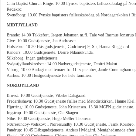
Chin Baptist Church Ringe: 10.00 Fynske baptisters fællesskabsdag på Nor
Rødekro:
Svendborg: 10.00 Fynske baptisters fællesskabsdag på Nordagerskolen i Ri
MIDTJYLLAND
Brande: 14.00 Takkefest, Jørgen Johansen m.fl. Tale ved Rasmus Jonstrup
Give: 10.00 Gudstjeneste, Jan Andreasen.
Holstebro: 10.30 Høstgudstjeneste, Godrimvej 9, Sir, Hanna Ringgaard.
Randers: 10.00 Gudstjeneste, Desire Ndamukunda.
Silkeborg: Ingen gudstjeneste.
Sydøstjyllandskredsen: 14.00 Nadvergudstjeneste, Dmitri Makut.
Viborg: 10.00 Andagt med temaer fra 11. september, Jamie Cunningham o
Aarhus: 10.30 Høstgudstjeneste for hele familien.
NORDJYLLAND
Brovst: 10.00 Gudstjeneste, Vibeke Dalsgaard.
Frederikshavn: 10.30 Gudstjeneste fælles med Metodistkirken, Hanne Kiel.
Hjørring: 10.00 Gudstjeneste, John Kristensen. 13.30 MCFN gudstjeneste.
Ingstrup: 19.00 Gudstjeneste, Ole Skagen.
Nibe: 10.30 Gudstjeneste, Hugo Møller Thomsen.
Nørresundby-Vodskov: I Nørresundby 10.30 Gudstjeneste, Frank Korsbro.
Pandrup: 10.45 Dåbsgudstjeneste, Anders Hyldgård. Menighedsmøde efter g
Sindal: 10.00 Gudstjeneste, Gideonitterne og Jens Ole Andersen.