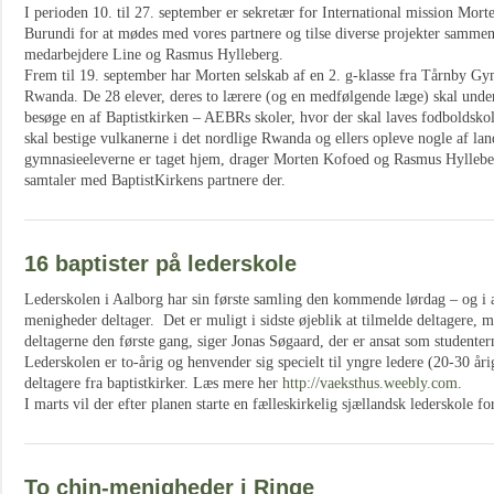
I perioden 10. til 27. september er sekretær for International mission Mo
Burundi for at mødes med vores partnere og tilse diverse projekter samme
medarbejdere Line og Rasmus Hylleberg.
Frem til 19. september har Morten selskab af en 2. g-klasse fra Tårnby Gym
Rwanda. De 28 elever, deres to lærere (og en medfølgende læge) skal under 
besøge en af Baptistkirken – AEBRs skoler, hvor der skal laves fodboldskol
skal bestige vulkanerne i det nordlige Rwanda og ellers opleve nogle af l
gymnasieeleverne er taget hjem, drager Morten Kofoed og Rasmus Hylleberg
samtaler med BaptistKirkens partnere der.
16 baptister på lederskole
Lederskolen i Aalborg har sin første samling den kommende lørdag – og i al
menigheder deltager. Det er muligt i sidste øjeblik at tilmelde deltagere, m
deltagerne den første gang, siger Jonas Søgaard, der er ansat som student
Lederskolen er to-årig og henvender sig specielt til yngre ledere (20-30 år
deltagere fra baptistkirker. Læs mere her
http://vaeksthus.weebly.com
.
I marts vil der efter planen starte en fælleskirkelig sjællandsk lederskole
To chin-menigheder i Ringe