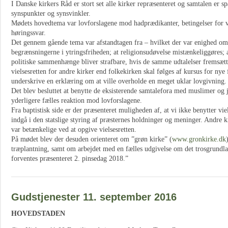
I Danske kirkers Råd er stort set alle kirker repræsenteret og samtalen er 
synspunkter og synsvinkler.
Mødets hovedtema var lovforslagene mod hadprædikanter, betingelser for v
høringssvar.
Det gennem gående tema var afstandtagen fra – hvilket der var enighed o
begrænsningerne i ytringsfriheden; at religionsudøvelse mistænkeliggøres; at
politiske sammenhænge bliver strafbare, hvis de samme udtalelser fremsætt
vielsesretten for andre kirker end folkekirken skal følges af kursus for nye
underskrive en erklæring om at ville overholde en meget uklar lovgivning.
Det blev besluttet at benytte de eksisterende samtalefora med muslimer og j
yderligere fælles reaktion mod lovforslagene.
Fra baptistisk side er der præsenteret muligheden af, at vi ikke benytter vi
indgå i den statslige styring af præsternes holdninger og meninger. Andre k
var betænkelige ved at opgive vielsesretten.
På mødet blev der desuden orienteret om ”grøn kirke” (
www.gronkirke.dk
træplantning, samt om arbejdet med en fælles udgivelse om det trosgrundlag
forventes præsenteret 2. pinsedag 2018.”
Gudstjenester 11. september 2016
HOVEDSTADEN