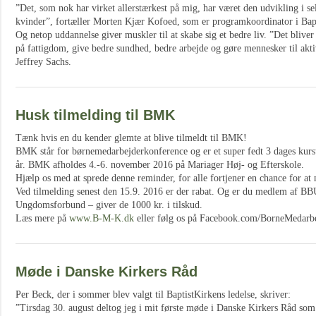
”Det, som nok har virket allerstærkest på mig, har været den udvikling i s
kvinder”, fortæller Morten Kjær Kofoed, som er programkoordinator i Bap
Og netop uddannelse giver muskler til at skabe sig et bedre liv. ”Det blive
på fattigdom, give bedre sundhed, bedre arbejde og gøre mennesker til aktiv
Jeffrey Sachs.
Husk tilmelding til BMK
Tænk hvis en du kender glemte at blive tilmeldt til BMK!
BMK står for børnemedarbejderkonference og er et super fedt 3 dages kurs
år. BMK afholdes 4.-6. november 2016 på Mariager Høj- og Efterskole.
Hjælp os med at sprede denne reminder, for alle fortjener en chance for at
Ved tilmelding senest den 15.9. 2016 er der rabat. Og er du medlem af BB
Ungdomsforbund – giver de 1000 kr. i tilskud.
Læs mere på
www.B-M-K.dk
eller følg os på Facebook.com/BorneMedarb
Møde i Danske Kirkers Råd
Per Beck, der i sommer blev valgt til BaptistKirkens ledelse, skriver:
”Tirsdag 30. august deltog jeg i mit første møde i Danske Kirkers Råd som