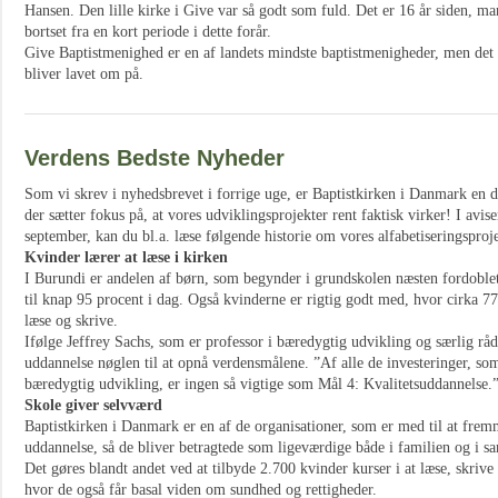
Hansen. Den lille kirke i Give var så godt som fuld. Det er 16 år siden, man
bortset fra en kort periode i dette forår.
Give Baptistmenighed er en af landets mindste baptistmenigheder, men det h
bliver lavet om på.
Verdens Bedste Nyheder
Som vi skrev i nyhedsbrevet i forrige uge, er Baptistkirken i Danmark en 
der sætter fokus på, at vores udviklingsprojekter rent faktisk virker! I avis
september, kan du bl.a. læse følgende historie om vores alfabetiseringsproj
Kvinder lærer at læse i kirken
I Burundi er andelen af børn, som begynder i grundskolen næsten fordoblet
til knap 95 procent i dag. Også kvinderne er rigtig godt med, hvor cirka 77
læse og skrive.
Ifølge Jeffrey Sachs, som er professor i bæredygtig udvikling og særlig råd
uddannelse nøglen til at opnå verdensmålene. ”Af alle de investeringer, so
bæredygtig udvikling, er ingen så vigtige som Mål 4: Kvalitetsuddannelse.
Skole giver selvværd
Baptistkirken i Danmark er en af de organisationer, som er med til at fre
uddannelse, så de bliver betragtede som ligeværdige både i familien og i s
Det gøres blandt andet ved at tilbyde 2.700 kvinder kurser i at læse, skrive 
hvor de også får basal viden om sundhed og rettigheder.