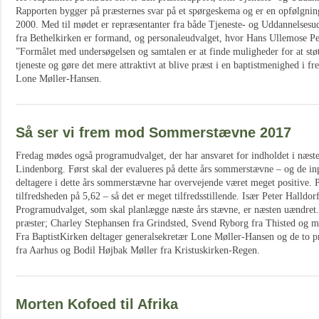
Rapporten bygger på præsternes svar på et spørgeskema og er en opfølgning
2000. Med til mødet er repræsentanter fra både Tjeneste- og Uddannelses
fra Bethelkirken er formand, og personaleudvalget, hvor Hans Ullemose P
”Formålet med undersøgelsen og samtalen er at finde muligheder for at støtt
tjeneste og gøre det mere attraktivt at blive præst i en baptistmenighed i f
Lone Møller-Hansen.
Så ser vi frem mod Sommerstævne 2017
Fredag mødes også programudvalget, der har ansvaret for indholdet i næs
Lindenborg. Først skal der evalueres på dette års sommerstævne – og de in
deltagere i dette års sommerstævne har overvejende været meget positive. P
tilfredsheden på 5,62 – så det er meget tilfredsstillende. Især Peter Halldor
Programudvalget, som skal planlægge næste års stævne, er næsten uændret. 
præster; Charley Stephansen fra Grindsted, Svend Ryborg fra Thisted og mi
Fra BaptistKirken deltager generalsekretær Lone Møller-Hansen og de to p
fra Aarhus og Bodil Højbak Møller fra Kristuskirken-Regen.
Morten Kofoed til Afrika