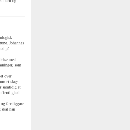
re børn og
eologisk
mune. Johannes
hed på
ndelse med
ømninger, som
ket over
som et slags
r samtidig et
 offentlighed.
r og færdiggøre
 skal han