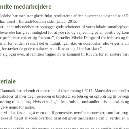
ndte medarbejdere
 ledelse har med stor glæde fulgt resultaterne af den nuværende udsendelse af 
 har været i Burundi/Rwanda siden januar 2015.
der under udsendelsen er opbygget gode relationer til vores lokale samarbejdspa
edeværelse har givet mulighed for at yde råd og vejledning på en positiv og kon
e problemer vokser sig for store”, fortæller Vibeke Dalsgaard fra ledelsen og fo
r vi for, at der, så snart det er muligt, igen sker en udsendelse, idet vi gerne vi
g forstærket de gode resultater, som Rasmus og Line har skabt”.
r sig også over, at familien Vagner nu er kommet til Rubura for en kortere per
eriale
i Danmark har udsendt et
materiale
til fastelæsning i 2017. Materialet omhandler
deholder til hver dag i perioden et bibelord, en bøn og en opfordring til bevæge
rdring til handling. Hvis vi skal gå i Jesu fodspor omhandler kristen praksis o
 gøre noget for andre.
r vi til at fasten også er en tid til generøsitet overfor mennesker, som har brug
 ikke så meget af vores overflod til at det giver mennesker i den 3. verden en n