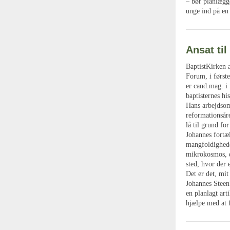
– bør planlægg
unge ind på en
Ansat til
BaptistKirken 
Forum, i først
er cand.mag. i 
baptisternes his
Hans arbejdsomr
reformationsår
lå til grund fo
Johannes fortæl
mangfoldigheden
mikrokosmos, d
sted, hvor der 
Det er det, mit
Johannes Steen
en planlagt ar
hjælpe med at 