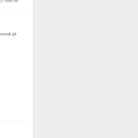
2/?fref=nf
overalt på