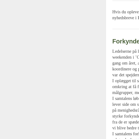
Hvis du oplever
nyhedsbreve i
Forkynde
Ledelserne på 
weekenden i ’C
gang om året, 
koordinere og 
var det spejder
I oplægget til 
omkring at få f
målgrupper, me
I samtalens lø
lever side om 
på menighedsrå
styrke forkynd
fra de er spæde
vi blive bedre t
I samtalens for