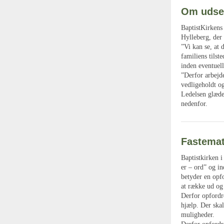
Om udse
BaptistKirkens
Hylleberg, der
”Vi kan se, at 
familiens tilst
inden eventuell
”Derfor arbejde
vedligeholdt o
Ledelsen glæde
nedenfor.
Fastemat
Baptistkirken 
er – ord” og in
betyder en opfo
at række ud og
Derfor opfordre
hjælp. Der skal
muligheder.