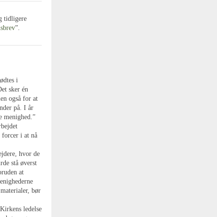
 tidligere
sbrev
”.
ødtes i
et sker én
en også for at
nder på. I år
le menighed.”
rbejdet
forcer i at nå
ejdere, hvor de
rde stå øverst
oruden at
menighederne
 materialer, bør
tKirkens ledelse