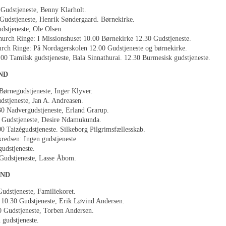
 Gudstjeneste, Benny Klarholt.
Gudstjeneste, Henrik Søndergaard. Børnekirke.
dstjeneste, Ole Olsen.
hurch Ringe: I Missionshuset 10.00 Børnekirke 12.30 Gudstjeneste.
urch Ringe: På Nordagerskolen 12.00 Gudstjeneste og børnekirke.
00 Tamilsk gudstjeneste, Bala Sinnathurai. 12.30 Burmesisk gudstjeneste.
ND
Børnegudstjeneste, Inger Klyver.
dstjeneste, Jan A. Andreasen.
30 Nadvergudstjeneste, Erland Grarup.
 Gudstjeneste, Desire Ndamukunda.
00 Taizégudstjeneste. Silkeborg Pilgrimsfællesskab.
kredsen: Ingen gudstjeneste.
gudstjeneste.
Gudstjeneste, Lasse Åbom.
AND
Gudstjeneste, Familiekoret.
 10.30 Gudstjeneste, Erik Løvind Andersen.
0 Gudstjeneste, Torben Andersen.
 gudstjeneste.