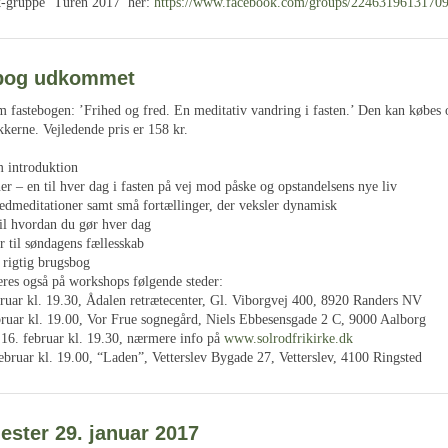
k-gruppe ’Turen 2017’ her:
https://www.facebook.com/groups/22463196131709
ebog udkommet
m fastebogen: ’Frihed og fred. En meditativ vandring i fasten.’ Den kan købes 
ikkerne. Vejledende pris er 158 kr.
m introduktion
er – en til hver dag i fasten på vej mod påske og opstandelsens nye liv
ledmeditationer samt små fortællinger, der veksler dynamisk
til hvordan du gør hver dag
r til søndagens fællesskab
 rigtig brugsbog
res også på workshops følgende steder:
bruar kl. 19.30, Ådalen retrætecenter, Gl. Viborgvej 400, 8920 Randers NV
bruar kl. 19.00, Vor Frue sognegård, Niels Ebbesensgade 2 C, 9000 Aalborg
 16. februar kl. 19.30, nærmere info på
www.solrodfrikirke.dk
ebruar kl. 19.00, “Laden”, Vetterslev Bygade 27, Vetterslev, 4100 Ringsted
ester 29. januar 2017