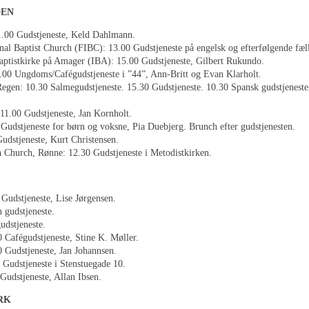
DEN
1.00 Gudstjeneste, Keld Dahlmann.
onal Baptist Church (FIBC): 13.00 Gudstjeneste på engelsk og efterfølgende fæl
Baptistkirke på Amager (IBA): 15.00 Gudstjeneste, Gilbert Rukundo.
.00 Ungdoms/Cafégudstjeneste i ”44”, Ann-Britt og Evan Klarholt.
Regen: 10.30 Salmegudstjeneste. 15.30 Gudstjeneste. 10.30 Spansk gudstjenest
11.00 Gudstjeneste, Jan Kornholt.
Gudstjeneste for børn og voksne, Pia Duebjerg. Brunch efter gudstjenesten.
udstjeneste, Kurt Christensen.
Church, Rønne: 12.30 Gudstjeneste i Metodistkirken.
Gudstjeneste, Lise Jørgensen.
 gudstjeneste.
udstjeneste.
0 Cafégudstjeneste, Stine K. Møller.
0 Gudstjeneste, Jan Johannsen.
 Gudstjeneste i Stenstuegade 10.
Gudstjeneste, Allan Ibsen.
RK