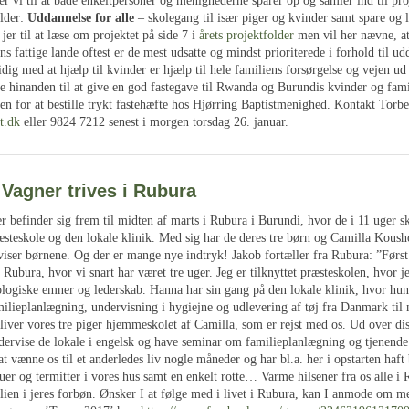
r vi til at både enkeltpersoner og menighederne sparer op og samler ind til proj
older:
Uddannelse for alle
– skolegang til især piger og kvinder samt spare og 
 jer til at læse om projektet på side 7 i
årets projektfolder
men vil her nævne, at
ns fattige lande oftest er de mest udsatte og mindst prioriterede i forhold til u
dig med at hjælp til kvinder er hjælp til hele familiens forsørgelse og vejen ud
e hinanden til at give en god fastegave til Rwanda og Burundis kvinder og fami
n for at bestille trykt fastehæfte hos Hjørring Baptistmenighed. Kontakt Torb
t.dk
eller 9824 7212 senest i morgen torsdag 26. januar.
 Vagner trives i Rubura
 befinder sig frem til midten af marts i Rubura i Burundi, hvor de i 11 uger sk
æsteskole og den lokale klinik. Med sig har de deres tre børn og Camilla Koush
rviser børnene. Og der er mange nye indtryk! Jakob fortæller fra Rubura: ”Først
 i Rubura, hvor vi snart har været tre uger. Jeg er tilknyttet præsteskolen, hvor 
ologiske emner og lederskab. Hanna har sin gang på den lokale klinik, hvor hun 
milieplanlægning, undervisning i hygiejne og udlevering af tøj fra Danmark til
bliver vores tre piger hjemmeskolet af Camilla, som er rejst med os. Ud over dis
ndervise de lokale i engelsk og have seminar om familieplanlægning og tjenende
at vænne os til et anderledes liv nogle måneder og har bl.a. her i opstarten haft
uer og termitter i vores hus samt en enkelt rotte… Varme hilsener fra os alle i
lien i jeres forbøn. Ønsker I at følge med i livet i Rubura, kan I anmode om 