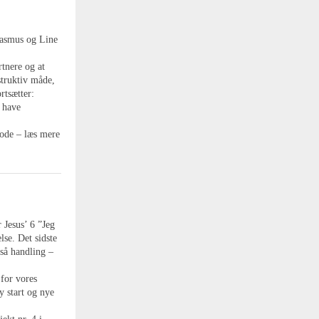
Rasmus og Line
rtnere og at
struktiv måde,
rtsætter:
l have
iode – læs mere
 Jesus’ 6 ”Jeg
lse. Det sidste
gså handling –
 for vores
y start og nye