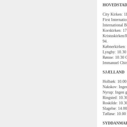
HOVEDSTA
City Kirken: 1
First Internati
International 
Korskirken: 17
Kristuskirken/
94.
Købnerkirken: 
Lyngby: 10.30 
Rønne: 10.30 G
Immanuel Chin 
SJÆLLAND
Holbæk: 10.00 
Nakskov: Ingen
Nyrup: Ingen g
Ringsted: 10.3
Roskilde: 10.3
Slagelse: 14.00
Tølløse: 10.00 
SYDDANMA