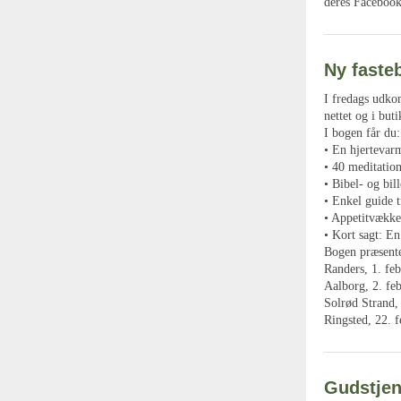
deres Faceboo
Ny fast
I fredags udko
nettet og i but
I bogen får du:
• En hjertevar
• 40 meditation
• Bibel- og bil
• Enkel guide 
• Appetitvække
• Kort sagt: En
Bogen præsente
Randers, 1. fe
Aalborg, 2. fe
Solrød Strand,
Ringsted, 22. f
Gudstjen