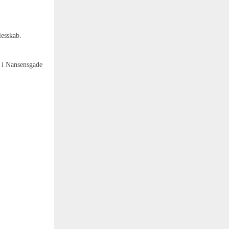
lesskab.
e i Nansensgade