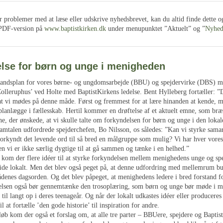
 problemer med at læse eller udskrive nyhedsbrevet, kan du altid finde dette og
 PDF-version på
www.baptistkirken.dk
under menupunktet ”Aktuelt” og ”
Nyhed
lse for børn og unge i menigheden
landsplan for vores børne- og ungdomsarbejde (BBU) og spejdervirke (DBS) m
olleruphus’ ved Holte med BaptistKirkens ledelse. Bent Hylleberg fortæller: ”D
at vi mødes på denne måde. Først og fremmest for at lære hinanden at kende, m
planlægge i fællesskab. Hertil kommer en drøftelse af et aktuelt emne, som bræ
ne, der ønskede, at vi skulle talte om forkyndelsen for børn og unge i den loka
samtalen udfordrede spejderchefen, Bo Nilsson, os således: ”Kan vi styrke sama
orkyndt det levende ord til så bred en målgruppe som mulig? Vi har hver vores 
n vi er ikke særlig dygtige til at gå sammen og tænke i en helhed.”
b kom der flere idéer til at styrke forkyndelsen mellem menighedens unge og sp
side lokalt. Men det blev også peget på, at denne udfordring med mellemrum bu
denes dagsorden. Og det blev påpeget, at menighedens ledere i bred forstand f
elsen også bør gennemtænke den trosoplæring, som børn og unge bør møde i 
 til langt op i deres teenageår. Og når der lokalt udkastes idéer eller produceres
il at fortælle ’den gode historie’ til inspiration for andre.
løb kom der også et forslag om, at alle tre parter – BBUere, spejdere og Baptis