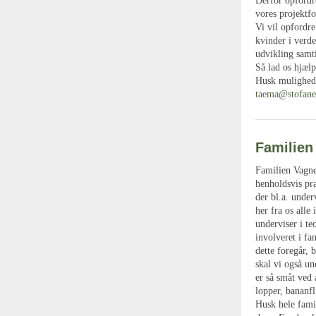
Derfor opfordre
vores projektf
Vi vil opfordre
kvinder i verde
udvikling samti
Så lad os hjælp
Husk mulighede
taema@stofane
Familien
Familien Vagner
henholdsvis pr
der bl.a. unde
her fra os alle
underviser i te
involveret i fa
dette foregår, 
skal vi også u
er så småt ved 
lopper, bananfl
Husk hele fami