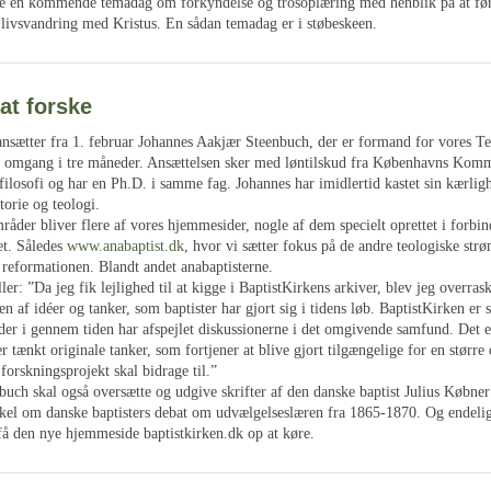
e en kommende temadag om forkyndelse og trosoplæring med henblik på at fø
 livsvandring med Kristus. En sådan temadag er i støbeskeen.
 at forske
ansætter fra 1. februar Johannes Aakjær Steenbuch, der er formand for vores T
e omgang i tre måneder. Ansættelsen sker med løntilskud fra Københavns Kom
filosofi og har en Ph.D. i samme fag. Johannes har imidlertid kastet sin kærlig
torie og teologi.
åder bliver flere af vores hjemmesider, nogle af dem specielt oprettet i forbi
et. Således
www.anabaptist.dk
, hvor vi sætter fokus på de andre teologiske str
r reformationen. Blandt andet anabaptisterne.
ler: ”Da jeg fik lejlighed til at kigge i BaptistKirkens arkiver, blev jeg overras
 af idéer og tanker, som baptister har gjort sig i tidens løb. BaptistKirken er 
er i gennem tiden har afspejlet diskussionerne i det omgivende samfund. Det e
er tænkt originale tanker, som fortjener at blive gjort tilgængelige for en større
 forskningsprojekt skal bidrage til.”
buch skal også oversætte og udgive skrifter af den danske baptist Julius Købne
tikel om danske baptisters debat om udvælgelseslæren fra 1865-1870. Og endelig
få den nye hjemmeside baptistkirken.dk op at køre.