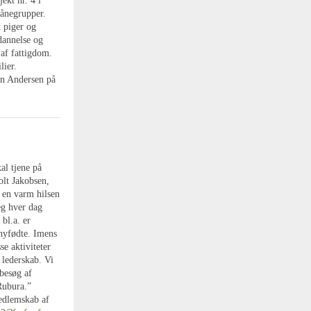
ekt nr. 4 i
lånegrupper.
 piger og
ddannelse og
 af fattigdom.
lier.
en Andersen på
al tjene på
olt Jakobsen,
 en varm hilsen
jeg hver dag
bl.a. er
 nyfødte. Imens
se aktiviteter
 lederskab. Vi
 besøg af
 Rubura.”
medlemskab af