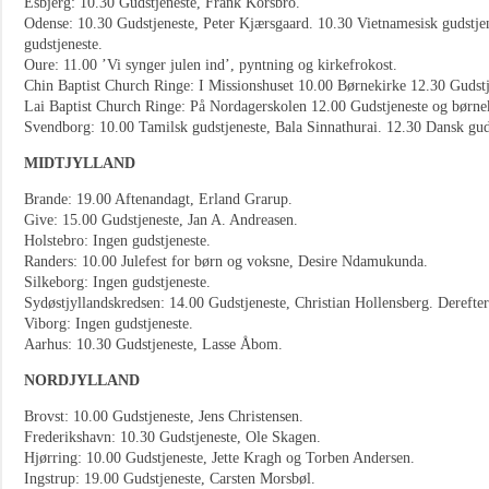
Esbjerg: 10.30 Gudstjeneste, Frank Korsbro.
Odense: 10.30 Gudstjeneste, Peter Kjærsgaard. 10.30 Vietnamesisk gudstje
gudstjeneste.
Oure: 11.00 ’Vi synger julen ind’, pyntning og kirkefrokost.
Chin Baptist Church Ringe: I Missionshuset 10.00 Børnekirke 12.30 Gudstj
Lai Baptist Church Ringe: På Nordagerskolen 12.00 Gudstjeneste og børne
Svendborg: 10.00 Tamilsk gudstjeneste, Bala Sinnathurai. 12.30 Dansk gud
MIDTJYLLAND
Brande: 19.00 Aftenandagt, Erland Grarup.
Give: 15.00 Gudstjeneste, Jan A. Andreasen.
Holstebro: Ingen gudstjeneste.
Randers: 10.00 Julefest for børn og voksne, Desire Ndamukunda.
Silkeborg: Ingen gudstjeneste.
Sydøstjyllandskredsen: 14.00 Gudstjeneste, Christian Hollensberg. Derefter 
Viborg: Ingen gudstjeneste.
Aarhus: 10.30 Gudstjeneste, Lasse Åbom.
NORDJYLLAND
Brovst: 10.00 Gudstjeneste, Jens Christensen.
Frederikshavn: 10.30 Gudstjeneste, Ole Skagen.
Hjørring: 10.00 Gudstjeneste, Jette Kragh og Torben Andersen.
Ingstrup: 19.00 Gudstjeneste, Carsten Morsbøl.