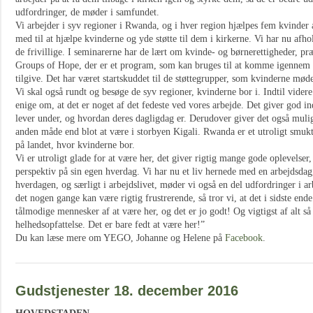
udfordringer, de møder i samfundet.
Vi arbejder i syv regioner i Rwanda, og i hver region hjælpes fem kvinder af 
med til at hjælpe kvinderne og yde støtte til dem i kirkerne. Vi har nu afh
de frivillige. I seminarerne har de lært om kvinde- og børnerettigheder, 
Groups of Hope, der er et program, som kan bruges til at komme igennem en
tilgive. Det har været startskuddet til de støttegrupper, som kvinderne m
Vi skal også rundt og besøge de syv regioner, kvinderne bor i. Indtil videre 
enige om, at det er noget af det fedeste ved vores arbejde. Det giver god in
lever under, og hvordan deres dagligdag er. Derudover giver det også mul
anden måde end blot at være i storbyen Kigali. Rwanda er et utroligt smukt
på landet, hvor kvinderne bor.
Vi er utroligt glade for at være her, det giver rigtig mange gode oplevelser, 
perspektiv på sin egen hverdag. Vi har nu et liv hernede med en arbejdsdag, e
hverdagen, og særligt i arbejdslivet, møder vi også en del udfordringer i
det nogen gange kan være rigtig frustrerende, så tror vi, at det i sidste end
tålmodige mennesker af at være her, og det er jo godt! Og vigtigst af alt så
helhedsopfattelse. Det er bare fedt at være her!”
Du kan læse mere om YEGO, Johanne og Helene på
Facebook
.
Gudstjenester 18. december 2016