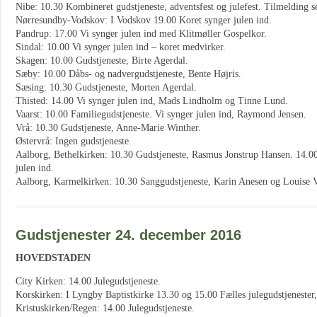
Nibe: 10.30 Kombineret gudstjeneste, adventsfest og julefest. Tilmelding s
Nørresundby-Vodskov: I Vodskov 19.00 Koret synger julen ind.
Pandrup: 17.00 Vi synger julen ind med Klitmøller Gospelkor.
Sindal: 10.00 Vi synger julen ind – koret medvirker.
Skagen: 10.00 Gudstjeneste, Birte Agerdal.
Sæby: 10.00 Dåbs- og nadvergudstjeneste, Bente Højris.
Sæsing: 10.30 Gudstjeneste, Morten Agerdal.
Thisted: 14.00 Vi synger julen ind, Mads Lindholm og Tinne Lund.
Vaarst: 10.00 Familiegudstjeneste. Vi synger julen ind, Raymond Jensen.
Vrå: 10.30 Gudstjeneste, Anne-Marie Winther.
Østervrå: Ingen gudstjeneste.
Aalborg, Bethelkirken: 10.30 Gudstjeneste, Rasmus Jonstrup Hansen. 14.00 
julen ind.
Aalborg, Karmelkirken: 10.30 Sanggudstjeneste, Karin Anesen og Louise V
Gudstjenester 24. december 2016
HOVEDSTADEN
City Kirken: 14.00 Julegudstjeneste.
Korskirken: I Lyngby Baptistkirke 13.30 og 15.00 Fælles julegudstjenester,
Kristuskirken/Regen: 14.00 Julegudstjeneste.