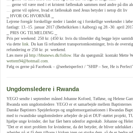
… gerne vil være med i et kristent fællesskab sammen med andre på din al
… gerne vil opleve, hvad et fællesskab med Jesus betyder i netop dit liv
⎯ HVOR OG HVORNÅR ⎯
Lejrene foregår forskellige steder i landet og i forskellige weekender i løbet
fastlagt: 13.-15. januar 2017 (Bethelkirken i Aalborg) og 28.-30. april 201
⎯ PRIS OG TILMELDING ⎯
Pris per weekend: 250 kr. (450 kr. hvis du tilmelder dig begge lejre samtid
via dette
link
. Du kan få refunderet transportomkostninger, hvis de overst
refundering er 250 kr. pr. weekend.
Læs mere på
http://bbunews.dk/follow
. Har du spørgsmål: kontakt Mette W
wettem94@hotmail.com
.
Følg os gerne på Facebook – @seeheisperfect / ”SHIP – See, He is Perfect
Ungdomsledere i Rwanda
YEGO sendte i september måned Johanne Kofoed, Tølløse, og Helene Gam
Rwanda som ungdomsledere. YEGO er et samarbejde mellem Baptisternes
Danske Baptisters Spejderkorps og ungdomsorganisationen i Rwandas Bap
med to rwandiske ungdomsledere arbejder de på et DUF-støttet projekt,
hjælpe unge kvinder, der har fået børn udenfor ægteskab. Johanne og Helen
”Det er et stort problem for kvinderne, da det betyder, de bliver udelukket
arbejder på at få dem tilbage i kirken igen og styrke dem, så de er bedre udr