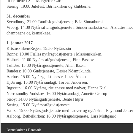
til børnene i Sct. Margrethe Gård.
Sæsing: 19.00 Julefest, Børnekirken og klubberne.
31. december
Svendborg: 21.00 Tamilsk gudstjeneste, Bala Sinnathurai.
Viborg: 14.30 Nytårsaftensgudstjeneste i Søndermarkskirken. Afsluttes med
champagne og kransekage.
1. januar 2017
Kristuskirken/Regen: 15.30 Nytårsbøn
Rønne: 19.00 Fælles nytårsgudstjeneste i Missionskirken.
Holbæk: 11.00 Nytårscafégudstjeneste, Finn Basnov.
Tølløse: 15.30 Nytårsgudstjeneste, Allan Ibsen.
Randers: 10.00 Gudstjeneste, Desire Ndamukunda.
Aarhus: 15.00 Nytårsgudstjeneste, Lasse Åbom.
Hjørring: 15.00 Nytårsandagt, Torben Andersen.
Ingstrup: 16.00 Nytårsgudstjeneste med nadver, Hanne Kiel.
Nørresundby-Vodskov: 16.00 Nytårsandagt, Annette Grarup.
Sæby: 14.00 Nytårsgudstjeneste, Bente Højris.
Sæsing: 15.00 Nytårscafégudstjeneste.
Vaarst: 15.00 Nytårsgudstjeneste med nadver og nytårskur, Raymond Jense
Aalborg, Bethelkirken: 16.00 Nytårsgudstjeneste, Lars Midtgaard.
Baptistkirken i Danmark