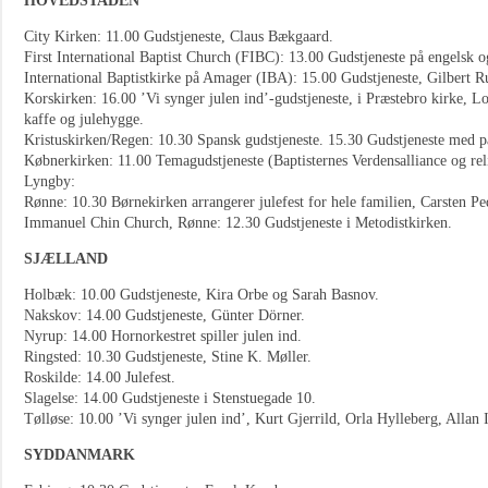
HOVEDSTADEN
City Kirken: 11.00 Gudstjeneste, Claus Bækgaard.
First International Baptist Church (FIBC): 13.00 Gudstjeneste på engelsk o
International Baptistkirke på Amager (IBA): 15.00 Gudstjeneste, Gilbert 
Korskirken: 16.00 ’Vi synger julen ind’-gudstjeneste, i Præstebro kirke, L
kaffe og julehygge.
Kristuskirken/Regen: 10.30 Spansk gudstjeneste. 15.30 Gudstjeneste med p
Købnerkirken: 11.00 Temagudstjeneste (Baptisternes Verdensalliance og re
Lyngby:
Rønne: 10.30 Børnekirken arrangerer julefest for hele familien, Carsten Pe
Immanuel Chin Church, Rønne: 12.30 Gudstjeneste i Metodistkirken.
SJÆLLAND
Holbæk: 10.00 Gudstjeneste, Kira Orbe og Sarah Basnov.
Nakskov: 14.00 Gudstjeneste, Günter Dörner.
Nyrup: 14.00 Hornorkestret spiller julen ind.
Ringsted: 10.30 Gudstjeneste, Stine K. Møller.
Roskilde: 14.00 Julefest.
Slagelse: 14.00 Gudstjeneste i Stenstuegade 10.
Tølløse: 10.00 ’Vi synger julen ind’, Kurt Gjerrild, Orla Hylleberg, Allan I
SYDDANMARK