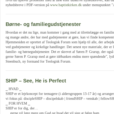
Hvis du oplever problemer med at læse eller udskrive nyhedsbrevet, kan du a
nyhedsbreve i PDF-version på
www.baptistkirken.dk
under menupunktet ”A
Børne- og familiegudstjenester
Hvordan er det nu lige, man kommer i gang med at tilrettelægge en familie
og mange andre, der har med gudstjenester at gøre, kan vi finde kompetent
Hjemmesiden er oprettet af Teologisk Forum som hjælp til alle, der arbej
ved gudstjenester og kirkelige handlinger. Det senest nye materiale, der er
familie- og børnegudstjenester. Det er skrevet af Søren P. Grarup, der ogs
gerne Søren P. Grarup med at gøre idébanken endnu mere spændende”, lyde
Steenbuch, ny formand for Teologisk Forum.
SHIP – See, He is Perfect
⎯ HVAD ⎯
SHIP er et lejrkoncept for teenagere (i aldersgruppen 13-17 år) og arran
vi fokus på: discipleSHIP – discipelskab | friendSHIP – venskab | fellowSH
⎯ FOR HVEM ⎯
SHIP er for dig, der…
… gerne vil lære mere om Gud og hvad det vil sige at følge ham