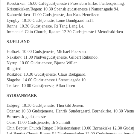
Korskirken: 16.00 Cafégudstjeneste i Præstebro kirke. Fællesspisning.
Kristuskirken/Regen: 10.30 Spansk gudstjeneste i Nansensgade 94.
Købnerkirken: 11.00 Gudstjeneste, Jan Kaas Henriksen.
Lyngby: 10.30 Gudstjeneste, Lone Bundgaard m.fl.
Rønne: 10.30 Gudstjeneste, Ri Tang Lang Le.
Immanuel Chin Church, Rønne: 12.30 Gudstjeneste i Metodistkirken.
SJÆLLAND
Holbæk: 10.00 Gudstjeneste, Michael Foersom.
Nakskov: 11.00 Nadvergudstjeneste, Gilbert Rukundo.
Nyrup: 10.00 Gudstjeneste, Bjarne Willer.
Ringsted:
Roskilde: 10.30 Gudstjeneste, Claus Bækgaard.
Slagelse: 14.00 Gudstjeneste i Stenstuegade 10.
Tølløse: 10.00 Gudstjeneste, Allan Ibsen.
SYDDANMARK
Esbjerg: 10.30 Gudstjeneste, Thorkild Jensen.
Odense: 10.30 Gudstjeneste, Henrik Søndergaard. Børnekirke. 10.30 Vietna
Burmesisk gudstjeneste.
Oure: 11.00 Gudstjeneste, Ib Schmidt.
Chin Baptist Church Ringe: I Missionshuset 10.00 Børnekirke 12.30 Gudstj
Lai Baptist Church Ringe: På Nordagerskolen 12.00 Gudstjeneste og børne