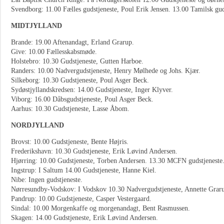
Svendborg: 11.00 Fælles gudstjeneste, Poul Erik Jensen. 13.00 Tamilsk gud
MIDTJYLLAND
Brande: 19.00 Aftenandagt, Erland Grarup.
Give: 10.00 Fællesskabsmøde.
Holstebro: 10.30 Gudstjeneste, Gutten Harboe.
Randers: 10.00 Nadvergudstjeneste, Henry Mølhede og Johs. Kjær.
Silkeborg: 10.30 Gudstjeneste, Poul Asger Beck.
Sydøstjyllandskredsen: 14.00 Gudstjeneste, Inger Klyver.
Viborg: 16.00 Dåbsgudstjeneste, Poul Asger Beck.
Aarhus: 10.30 Gudstjeneste, Lasse Åbom.
NORDJYLLAND
Brovst: 10.00 Gudstjeneste, Bente Højris.
Frederikshavn: 10.30 Gudstjeneste, Erik Løvind Andersen.
Hjørring: 10.00 Gudstjeneste, Torben Andersen. 13.30 MCFN gudstjeneste
Ingstrup: I Saltum 14.00 Gudstjeneste, Hanne Kiel.
Nibe: Ingen gudstjeneste.
Nørresundby-Vodskov: I Vodskov 10.30 Nadvergudstjeneste, Annette Grar
Pandrup: 10.00 Gudstjeneste, Casper Vestergaard.
Sindal: 10.00 Morgenkaffe og morgenandagt, Bent Rasmussen.
Skagen: 14.00 Gudstjeneste, Erik Løvind Andersen.