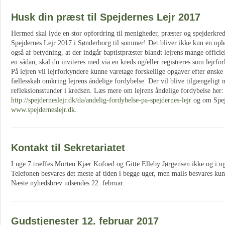
Husk din præst til Spejdernes Lejr 2017
Hermed skal lyde en stor opfordring til menigheder, præster og spejderkre
Spejdernes Lejr 2017 i Sønderborg til sommer! Det bliver ikke kun en oplev
også af betydning, at der indgår baptistpræster blandt lejrens mange officiel
en sådan, skal du inviteres med via en kreds og/eller registreres som lejrfo
På lejren vil lejrforkyndere kunne varetage forskellige opgaver efter ønske 
fællesskab omkring lejrens åndelige fordybelse. Der vil blive tilgængeligt m
refleksionsstunder i kredsen. Læs mere om lejrens åndelige fordybelse her:
http://spejderneslejr.dk/da/andelig-fordybelse-pa-spejdernes-lejr
og om Spej
www.spejderneslejr.dk
.
Kontakt til Sekretariatet
I uge 7 træffes Morten Kjær Kofoed og Gitte Elleby Jørgensen ikke og i u
Telefonen besvares det meste af tiden i begge uger, men mails besvares ku
Næste nyhedsbrev udsendes 22. februar.
Gudstjenester 12. februar 2017