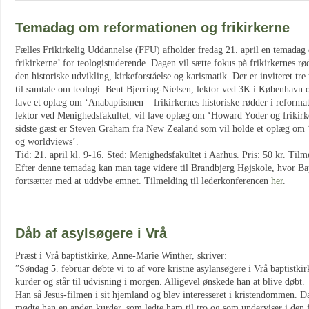
Temadag om reformationen og frikirkerne
Fælles Frikirkelig Uddannelse (FFU) afholder fredag 21. april en temada
frikirkerne’ for teologistuderende. Dagen vil sætte fokus på frikirkernes r
den historiske udvikling, kirkeforståelse og karismatik. Der er inviteret tr
til samtale om teologi. Bent Bjerring-Nielsen, lektor ved 3K i København o
lave et oplæg om ‘Anabaptismen – frikirkernes historiske rødder i reforma
lektor ved Menighedsfakultet, vil lave oplæg om ‘Howard Yoder og frikirke
sidste gæst er Steven Graham fra New Zealand som vil holde et oplæg om ‘
og worldviews’.
Tid: 21. april kl. 9-16. Sted: Menighedsfakultet i Aarhus. Pris: 50 kr. Til
Efter denne temadag kan man tage videre til Brandbjerg Højskole, hvor Ba
fortsætter med at uddybe emnet. Tilmelding til lederkonferencen
her
.
Dåb af asylsøgere i Vrå
Præst i Vrå baptistkirke, Anne-Marie Winther, skriver:
”Søndag 5. februar døbte vi to af vore kristne asylansøgere i Vrå baptistk
kurder og står til udvisning i morgen. Alligevel ønskede han at blive døbt.
Han så Jesus-filmen i sit hjemland og blev interesseret i kristendommen. D
mødte han en anden kurder, som ledte ham til tro og som underviser i den f