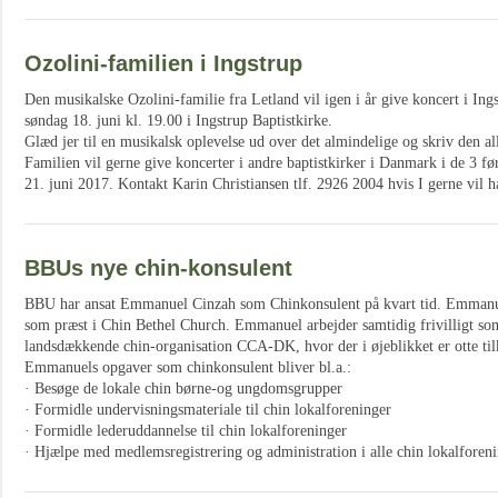
Ozolini-familien i Ingstrup
Den musikalske Ozolini-familie fra Letland vil igen i år give koncert i Ing
søndag 18. juni kl. 19.00 i Ingstrup Baptistkirke.
Glæd jer til en musikalsk oplevelse ud over det almindelige og skriv den al
Familien vil gerne give koncerter i andre baptistkirker i Danmark i de 3 fø
21. juni 2017. Kontakt Karin Christiansen tlf. 2926 2004 hvis I gerne vil h
BBUs nye chin-konsulent
BBU har ansat Emmanuel Cinzah som Chinkonsulent på kvart tid. Emmanuel
som præst i Chin Bethel Church. Emmanuel arbejder samtidig frivilligt so
landsdækkende chin-organisation CCA-DK, hvor der i øjeblikket er otte ti
Emmanuels opgaver som chinkonsulent bliver bl.a.:
· Besøge de lokale chin børne-og ungdomsgrupper
· Formidle undervisningsmateriale til chin lokalforeninger
· Formidle lederuddannelse til chin lokalforeninger
· Hjælpe med medlemsregistrering og administration i alle chin lokalforen