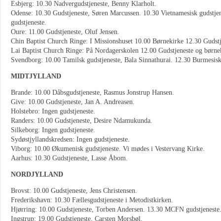
Esbjerg: 10.30 Nadvergudstjeneste, Benny Klarholt.
Odense: 10.30 Gudstjeneste, Søren Marcussen. 10.30 Vietnamesisk gudstje
gudstjeneste.
Oure: 11.00 Gudstjeneste, Oluf Jensen.
Chin Baptist Church Ringe: I Missionshuset 10.00 Børnekirke 12.30 Gudstj
Lai Baptist Church Ringe: På Nordagerskolen 12.00 Gudstjeneste og børne
Svendborg: 10.00 Tamilsk gudstjeneste, Bala Sinnathurai. 12.30 Burmesisk
MIDTJYLLAND
Brande: 10.00 Dåbsgudstjeneste, Rasmus Jonstrup Hansen.
Give: 10.00 Gudstjeneste, Jan A. Andreasen.
Holstebro: Ingen gudstjeneste.
Randers: 10.00 Gudstjeneste, Desire Ndamukunda.
Silkeborg: Ingen gudstjeneste.
Sydøstjyllandskredsen: Ingen gudstjeneste.
Viborg: 10.00 Økumenisk gudstjeneste. Vi mødes i Vestervang Kirke.
Aarhus: 10.30 Gudstjeneste, Lasse Åbom.
NORDJYLLAND
Brovst: 10.00 Gudstjeneste, Jens Christensen.
Frederikshavn: 10.30 Fællesgudstjeneste i Metodistkirken.
Hjørring: 10.00 Gudstjeneste, Torben Andersen. 13.30 MCFN gudstjeneste
Ingstrup: 19.00 Gudstjeneste, Carsten Morsbøl.