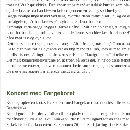
trofast i Vrå baptistkirke. Den anden unge mand er irakisk kurder, som ble
og sine brødre, da han blev en kristen gennem en kollegas vidnesbyrd.
Begge modige unge mænd ved ikke, hvordan deres fremtid ser ud, og de er
forfølgelsen, når han færdes på asylcenteret, hvor han bor.
Samtidigt er de begge trygge i Herrens hånd. ”Når han holder sig til mig, v
ham, for han kender mit navn” er et af løfterne, som blev læst fra Salme 9
både med fest og dyb alvor.
Dette blev understreget, mens vi sang: ”Altid frejdig, når du går” om at 
De to mentorer for de nydøbte var en ung mand fra Iran, som er medlem a
kurdisk iraner på flugt med sin kæreste. Han er ”farsigruppens” bibellærer.
Det mest bemærkelsesværdige er, at troen på Jesus gør, at netop disse fjend
mænd repræsenterer, kan være sammen, bede sammen og glædes sammen så
De næste asylsøgere har allerede meldt sig til dåb…”
Koncert med Fangekoret
Kom og oplev en fantastisk koncert med Fangekoret fra Vridsløselille sønda
Baptistkirke.
Kom i god tid, for der vil blive rift om pladserne, da der er gratis entré, m
forhåbentlig “stille kollekt”. Måske vil der blive mulighed for en snak m
kirkekaffen efter koncerten. Velkommen 26. marts i Hjørring Baptistkirke.