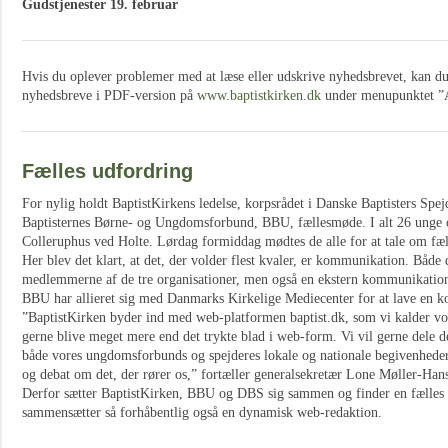
Gudstjenester 19. februar
Hvis du oplever problemer med at læse eller udskrive nyhedsbrevet, kan du a
nyhedsbreve i PDF-version på
www.baptistkirken.dk
under menupunktet ”A
Fælles udfordring
For nylig holdt BaptistKirkens ledelse, korpsrådet i Danske Baptisters Spe
Baptisternes Børne- og Ungdomsforbund, BBU, fællesmøde. I alt 26 unge o
Colleruphus ved Holte. Lørdag formiddag mødtes de alle for at tale om fæ
Her blev det klart, at det, der volder flest kvaler, er kommunikation. Bå
medlemmerne af de tre organisationer, men også en ekstern kommunikati
BBU har allieret sig med Danmarks Kirkelige Mediecenter for at lave en k
”BaptistKirken byder ind med web-platformen baptist.dk, som vi kalder vo
gerne blive meget mere end det trykte blad i web-form. Vi vil gerne dele de
både vores ungdomsforbunds og spejderes lokale og nationale begivenheder,
og debat om det, der rører os,” fortæller generalsekretær Lone Møller-Han
Derfor sætter BaptistKirken, BBU og DBS sig sammen og finder en fælles st
sammensætter så forhåbentlig også en dynamisk web-redaktion.