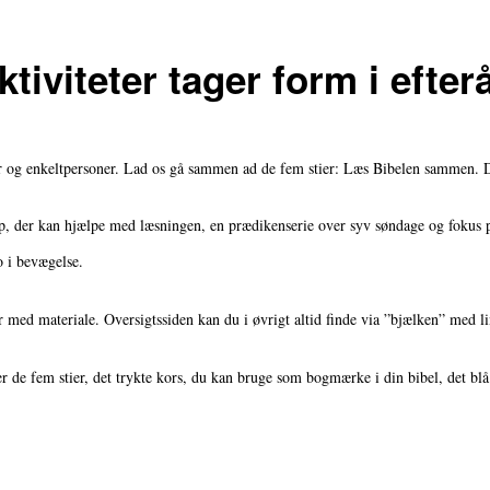
tiviteter tager form i efter
r og enkeltpersoner. Lad os gå sammen ad de fem stier: Læs Bibelen sammen. D
p, der kan hjælpe med læsningen, en prædikenserie over syv søndage og fokus på d
o i bevægelse.
der med materiale. Oversigtssiden kan du i øvrigt altid finde via ”bjælken” med l
er de fem stier, det trykte kors, du kan bruge som bogmærke i din bibel, det b