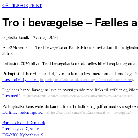
GÅ TILBAGE
PRINT
Tro i bevægelse – Fælles ak
baptistkirkendk,
27. maj. 2026
Acts2Movement – Tro i bevægelse er BaptistKirkens invitation til menighede
at tro.
I efteråret 2026 bliver Tro i bevægelse konkret: fælles bibellæseplan og en ap
På baptist.dk har vi en artikel, hvor du kan du læse mere om tankerne bag Tr
Læs – eller lyt – her
.
Ligeledes har vi forsøgt at lave en oversigtsside med links til artikler og kil
Læs med her.
På BaptistKirkens webside kan du finde billedfiler og pdf’er med oversigt ov
Du finder siden lige her.
Baptistkirken i Danmark
Lærdalsgade 7, st. tv.
DK-2300
København S