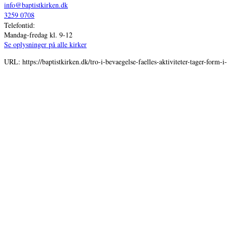
info@baptistkirken.dk
3259 0708
Telefontid:
Mandag-fredag kl. 9-12
Se oplysninger på alle kirker
URL: https://baptistkirken.dk/tro-i-bevaegelse-faelles-aktiviteter-tager-form-i