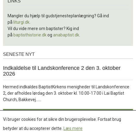
LINKS
Mangler du hjælp til gudstjenesteplanlægning? Gå ind
på
liturgi.dk
.
Vil du vide mere om baptister? Kig ind
på
baptisthistorie.dk
og
anabaptist.dk
.
SENESTE NYT
Seneste
nyt
1.
Indkaldelse til Landskonference 2 den 3. oktober
jul.
2026
2026
Hermed indkaldes BaptistKirkens menigheder til Landskonference
2, der afholdes lørdag den 3. oktober kl. 10.00-17.00 i Lai Baptist
Læs
Church, Bakkevej……
mere
Læs mere
Vi bruger cookies for at sikre din brugeroplevelse. Fortsat brug
betyder at du accepterer dette.
Læs mere