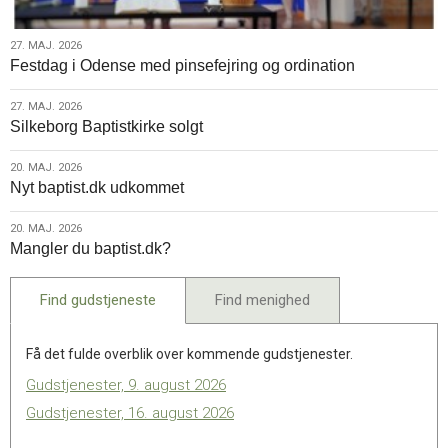
27.
27. MAJ. 2026
Festdag i Odense med pinsefejring og ordination
maj.
2026
27.
27. MAJ. 2026
Silkeborg Baptistkirke solgt
maj.
2026
20.
20. MAJ. 2026
Nyt baptist.dk udkommet
maj.
2026
20.
20. MAJ. 2026
Mangler du baptist.dk?
maj.
2026
Find gudstjeneste
Find menighed
Få det fulde overblik over kommende gudstjenester.
Gudstjenester, 9. august 2026
Gudstjenester, 16. august 2026