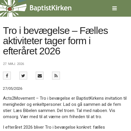
Spring
menu
over
og
gå
Tro i bevægelse – Fælles
til
aktiviteter tager form i
indhold
Vend
tilbage
efteråret 2026
til
forsiden
Gå
1.0:
Forside
27. MAJ. 2026
til
2.0:
Nyheder
vores
3.0:
Kalender
guide
4.0:
Inspiration
for
5.0:
Værktøjskassen
27/05/2026
tilgængelighed
6.0:
Mission
Acts2Movement – Tro i bevægelse er BaptistKirkens invitation til
7.0:
Om
menigheder og enkeltpersoner. Lad os gå sammen ad de fem
BaptistKirken
stier: Læs Bibelen sammen. Del troen. Tal med naboen. Vis
8.0:
Kontakt
omsorg. Vær med til at værne om friheden til at tro.
9.0:
Forside
I efteråret 2026 bliver Tro i bevægelse konkret: fælles
10.0:
Nyheder