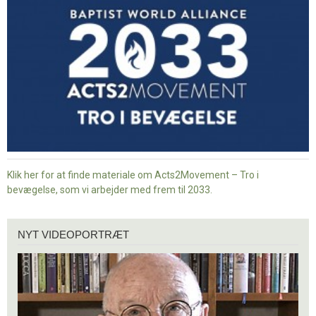
i
bevægelse
Klik her for at finde materiale om Acts2Movement – Tro i
bevægelse, som vi arbejder med frem til 2033.
Nyt
NYT VIDEOPORTRÆT
videoportræt