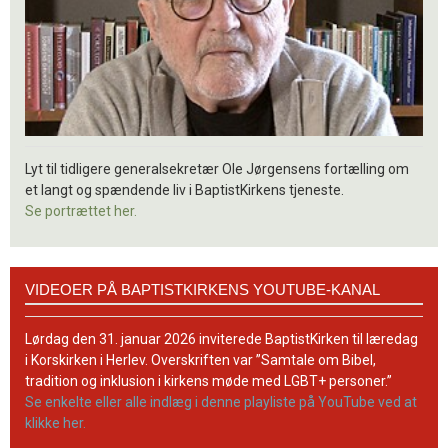
Lyt til tidligere generalsekretær Ole Jørgensens fortælling om
et langt og spændende liv i BaptistKirkens tjeneste.
Se portrættet her.
Videoer
VIDEOER PÅ BAPTISTKIRKENS YOUTUBE-KANAL
på
BaptistKirkens
YouTube-
Lørdag den 31. januar 2026 inviterede BaptistKirken til læredag
kanal
i Korskirken i Herlev. Overskriften var ”Samtale om Bibel,
tradition og inklusion i kirkens møde med LGBT+ personer.”
Se enkelte eller alle indlæg i denne playliste på YouTube ved at
klikke her.