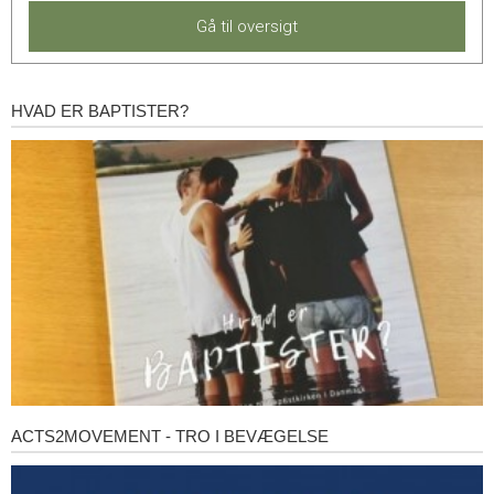
Gå til oversigt
HVAD ER BAPTISTER?
Hvad
er
baptister?
ACTS2MOVEMENT - TRO I BEVÆGELSE
Acts2Movement
-
Tro