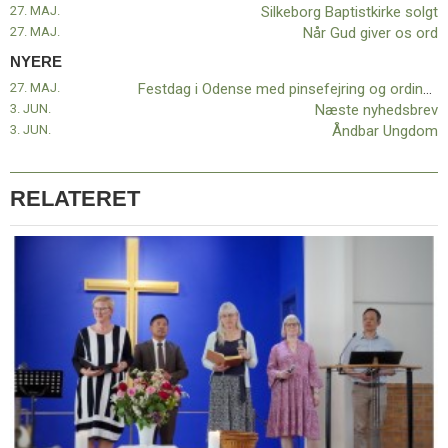
27. MAJ.
Silkeborg Baptistkirke solgt
27. MAJ.
Når Gud giver os ord
NYERE
27. MAJ.
Festdag i Odense med pinsefejring og ordination
3. JUN.
Næste nyhedsbrev
3. JUN.
Åndbar Ungdom
RELATERET