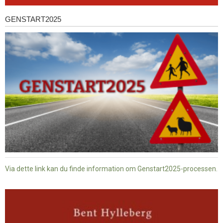
GENSTART2025
Genstart2025
Via dette link kan du finde information om Genstart2025-processen.
Dansk
baptisme
og