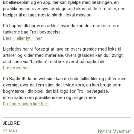
bibellæseplan og en app, der kan hjælpe med læsningen, en
11.0:
Kalender
prædikenserie over syv søndage og fokus på de fem stier, der
12.0:
Inspiration
hjælper til at tage næste skridt i lokal mission.
13.0:
Værktøjskassen
14.0:
Mission
På baptist.dk har vi en artikel, hvor du kan du læse mere om
15.0:
Om
tankerne bag Tro i bevægelse.
BaptistKirken
Læs – eller lyt – her
.
16.0:
Kontakt
Ligeledes har vi forsøgt at lave en oversigtsside med links til
Næste
artikler og kilder med materiale. Oversigtssiden kan du i øvrigt
indlæg:
altid finde via ”bjælken” med link øverst på baptist.dk
Festdag
Læs med her.
i
Odense
På BaptistKirkens webside kan du finde billedfiler og pdf’er med
med
oversigt over de fem stier, det trykte kors, du kan bruge som
pinsefejring
bogmærke i din bibel, det blå logo for Tro i bevægelse,
og
information om prædikenserien og meget mere.
ordination
Forrige
Du finder siden lige her.
indlæg:
Nyt
fra
ÆLDRE
Myanmar
27. MAJ.
Nyt fra Myanmar