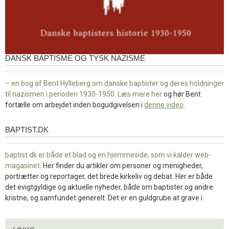
DANSK BAPTISME OG TYSK NAZISME
– en bog af Bent Hylleberg om danske baptister og deres holdninger
til nazismen i perioden 1930-1950. Læs mere
her
og hør Bent
fortælle om arbejdet inden bogudgivelsen i
denne video
.
BAPTIST.DK
baptist.dk
baptist.dk er både et blad og en
hjemmeside, som vi kalder web-
magasinet
. Her finder du artikler om personer og menigheder,
portrætter og reportager, det brede kirkeliv og debat. Her er både
det evigtgyldige og aktuelle nyheder, både om baptister og andre
kristne, og samfundet generelt. Det er en guldgrube at grave i.
Links