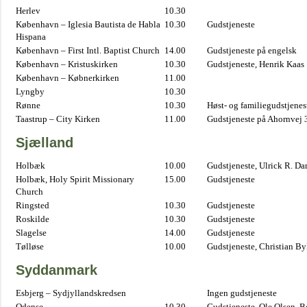
Herlev
10.30
København – Iglesia Bautista de Habla
10.30
Gudstjeneste
Hispana
København – First Intl. Baptist Church
14.00
Gudstjeneste på engelsk
København – Kristuskirken
10.30
Gudstjeneste, Henrik Kaas
København – Købnerkirken
11.00
Lyngby
10.30
Rønne
10.30
Høst- og familiegudstjene
Taastrup – City Kirken
11.00
Gudstjeneste på Ahornvej 
Sjælland
Holbæk
10.00
Gudstjeneste, Ulrick R. D
Holbæk, Holy Spirit Missionary
15.00
Gudstjeneste
Church
Ringsted
10.30
Gudstjeneste
Roskilde
10.30
Gudstjeneste
Slagelse
14.00
Gudstjeneste
Tølløse
10.00
Gudstjeneste, Christian B
Syddanmark
Esbjerg – Sydjyllandskredsen
Ingen gudstjeneste
Odense
10.30
Gudstjeneste, Ole Olsen. B