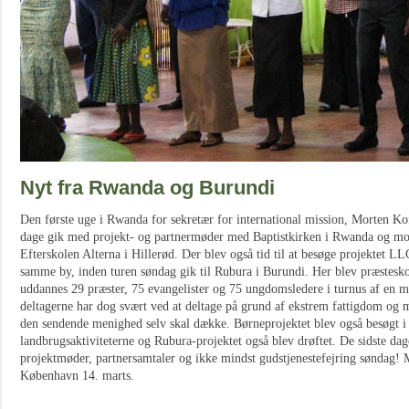
Nyt fra Rwanda og Burundi
Den første uge i Rwanda for sekretær for international mission, Morten Kof
dage gik med projekt- og partnermøder med Baptistkirken i Rwanda og modt
Efterskolen Alterna i Hillerød. Der blev også tid til at besøge projektet L
samme by, inden turen søndag gik til Rubura i Burundi. Her blev præsteskol
uddannes 29 præster, 75 evangelister og 75 ungdomsledere i turnus af en 
deltagerne har dog svært ved at deltage på grund af ekstrem fattigdom og m
den sendende menighed selv skal dække. Børneprojektet blev også besøgt i
landbrugsaktiviteterne og Rubura-projektet også blev drøftet. De sidste dag
projektmøder, partnersamtaler og ikke mindst gudstjenestefejring søndag! M
København 14. marts.