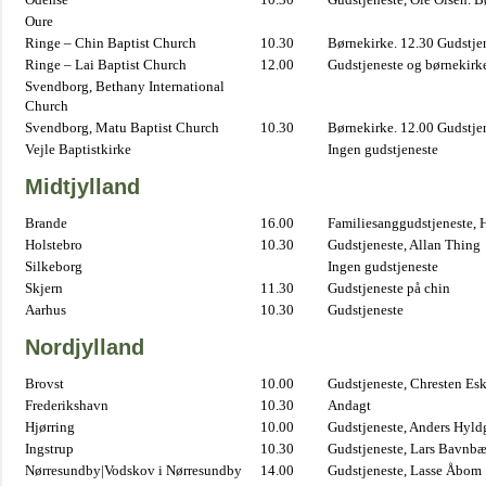
Oure
Ringe – Chin Baptist Church
10.30
Børnekirke. 12.30 Gudstje
Ringe – Lai Baptist Church
12.00
Gudstjeneste og børnekirk
Svendborg, Bethany International
Church
Svendborg, Matu Baptist Church
10.30
Børnekirke. 12.00 Gudstje
Vejle Baptistkirke
Ingen gudstjeneste
Midtjylland
Brande
16.00
Familiesanggudstjeneste,
Holstebro
10.30
Gudstjeneste, Allan Thing
Silkeborg
Ingen gudstjeneste
Skjern
11.30
Gudstjeneste på chin
Aarhus
10.30
Gudstjeneste
Nordjylland
Brovst
10.00
Gudstjeneste, Chresten Es
Frederikshavn
10.30
Andagt
Hjørring
10.00
Gudstjeneste, Anders Hyl
Ingstrup
10.30
Gudstjeneste, Lars Bavnb
Nørresundby|Vodskov i Nørresundby
14.00
Gudstjeneste, Lasse Åbom