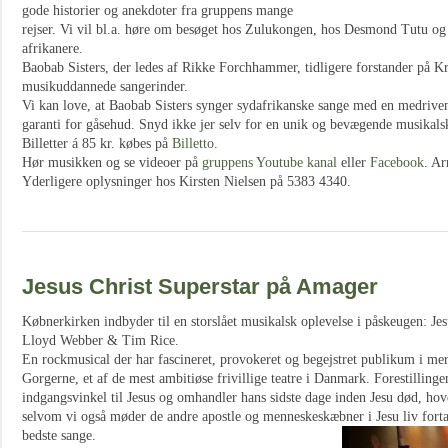
gode historier og anekdoter fra gruppens mange
rejser. Vi vil bl.a. høre om besøget hos Zulukongen, hos Desmond Tutu og
afrikanere.
Baobab Sisters, der ledes af Rikke Forchhammer, tidligere forstander på Kr
musikuddannede sangerinder.
Vi kan love, at Baobab Sisters synger sydafrikanske sange med en medrive
garanti for gåsehud. Snyd ikke jer selv for en unik og bevægende musikals
Billetter á 85 kr. købes på
Billetto
.
Hør musikken og se videoer på
gruppens Youtube kanal
eller
Facebook
. Ar
Yderligere oplysninger hos Kirsten Nielsen på 5383 4340.
Jesus Christ Superstar på Amager
Købnerkirken indbyder til en storslået musikalsk oplevelse i påskeugen: Je
Lloyd Webber & Tim Rice.
En rockmusical der har fascineret, provokeret og begejstret publikum i mer
Gorgerne, et af de mest ambitiøse frivillige teatre i Danmark. Forestillin
indgangsvinkel til Jesus og omhandler hans sidste dage inden Jesu død, hove
selvom vi også møder de andre apostle og menneskeskæbner i Jesu liv fortal
bedste sange.