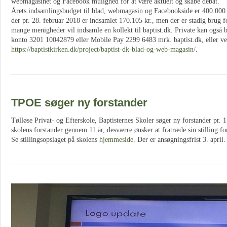
webmagasinet og Facebook mulighed for at være aktuelt og skabe debat.
Årets indsamlingsbudget til blad, webmagasin og Facebookside er 400.000 kr
der pr. 28. februar 2018 er indsamlet 170.105 kr., men der er stadig brug fo
mange menigheder vil indsamle en kollekt til baptist.dk. Private kan også b
konto 3201 10042879 eller Mobile Pay 2299 6483 mrk. baptist.dk, eller ved
https://baptistkirken.dk/project/baptist-dk-blad-og-web-magasin/
.
TPOE søger ny forstander
Tølløse Privat- og Efterskole, Baptisternes Skoler søger ny forstander pr. 1
skolens forstander gennem 11 år, desværre ønsker at fratræde sin stilling fo
Se stillingsopslaget på skolens
hjemmeside
. Der er ansøgningsfrist 3. april.