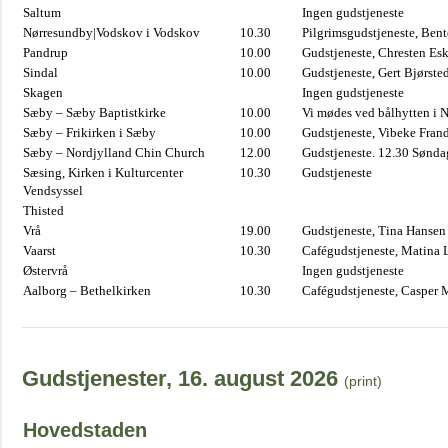
Saltum
Ingen gudstjeneste
Nørresundby|Vodskov i Vodskov
10.30
Pilgrimsgudstjeneste, Bent
Pandrup
10.00
Gudstjeneste, Chresten Es
Sindal
10.00
Gudstjeneste, Gert Bjørste
Skagen
Ingen gudstjeneste
Sæby – Sæby Baptistkirke
10.00
Vi mødes ved bålhytten i 
Sæby – Frikirken i Sæby
10.00
Gudstjeneste, Vibeke Fran
Sæby – Nordjylland Chin Church
12.00
Gudstjeneste. 12.30 Sønda
Sæsing, Kirken i Kulturcenter
10.30
Gudstjeneste
Vendsyssel
Thisted
Vrå
19.00
Gudstjeneste, Tina Hansen
Vaarst
10.30
Cafégudstjeneste, Matina 
Østervrå
Ingen gudstjeneste
Aalborg – Bethelkirken
10.30
Cafégudstjeneste, Casper 
Gudstjenester, 16. august 2026
(print)
Hovedstaden