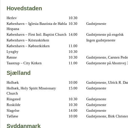
Hovedstaden
Herlev
10.30
København – Iglesia Bautista de Habla
10.30
Gudstjeneste
Hispana
København – First Intl. Baptist Church
14.00
Gudstjeneste på engelsk
København – Kristuskirken
Ingen gudstjeneste
København – Købnerkirken
11.00
Lyngby
10.30
Rønne
10.30
Gudstjeneste, Carsten Pede
Taastrup – City Kirken
11.00
Gudstjeneste på Ahornvej 
Sjælland
Holbæk
10.00
Gudstjeneste, Ulrick R. D
Holbæk, Holy Spirit Missionary
15.00
Gudstjeneste
Church
Ringsted
10.30
Gudstjeneste
Roskilde
10.30
Gudstjeneste
Slagelse
14.00
Gudstjeneste
Tølløse
10.00
Gudstjeneste, Birk Christe
Syddanmark