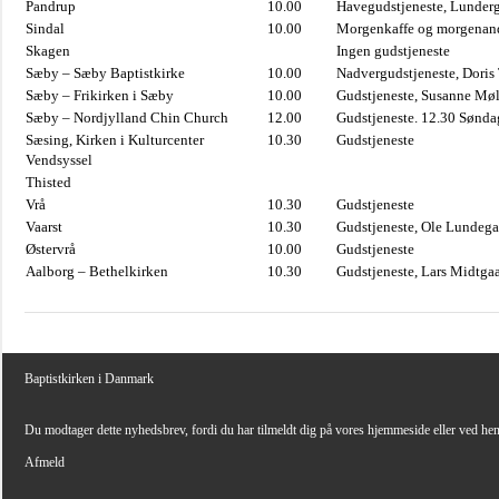
Pandrup
10.00
Havegudstjeneste, Lunderg
Sindal
10.00
Morgenkaffe og morgenand
Skagen
Ingen gudstjeneste
Sæby – Sæby Baptistkirke
10.00
Nadvergudstjeneste, Doris
Sæby – Frikirken i Sæby
10.00
Gudstjeneste, Susanne Møl
Sæby – Nordjylland Chin Church
12.00
Gudstjeneste. 12.30 Sønda
Sæsing, Kirken i Kulturcenter
10.30
Gudstjeneste
Vendsyssel
Thisted
Vrå
10.30
Gudstjeneste
Vaarst
10.30
Gudstjeneste, Ole Lundega
Østervrå
10.00
Gudstjeneste
Aalborg – Bethelkirken
10.30
Gudstjeneste, Lars Midtga
Baptistkirken i Danmark
Du modtager dette nyhedsbrev, fordi du har tilmeldt dig på vores hjemmeside eller ved he
Afmeld