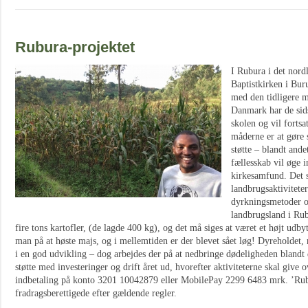
Rubura-projektet
I Rubura i det nor
Baptistkirken i Bur
med den tidligere mi
Danmark har de sids
skolen og vil fortsa
måderne er at gøre
støtte – blandt ande
fællesskab vil øge i
kirkesamfund. Det 
landbrugsaktivitete
dyrkningsmetoder o
landbrugsland i Rub
fire tons kartofler, (de lagde 400 kg), og det må siges at været et højt udby
man på at høste majs, og i mellemtiden er der blevet sået løg! Dyreholdet,
i en god udvikling – dog arbejdes der på at nedbringe dødeligheden blandt d
støtte med investeringer og drift året ud, hvorefter aktiviteterne skal give 
indbetaling på konto 3201 10042879 eller MobilePay 2299 6483 mrk. ’Rub
fradragsberettigede efter gældende regler.