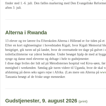
finder sted 1.-6. juli. Den fælles markering med Den Evangeliske Reformert
aften 3. juli.
Alterna i Rwanda
13 elever og tre lærere fra Efterskolen Alterna i Hillerød er for tiden på et
Efter en kort sightseeingtur i hovedstaden Kigali, hvor Kigali Memorial ble
besigtiget, gik turen ud på landet, hvor de overnattede tre dage på gulvet i
toiletfaciliteterne var yderst beskedne. Under besøget hjalp de med at bygg
synge og danse med eleverne og deltage i hele to gudstjenester.
I disse dage hviles der lidt ud på Metodisternes hospital ved Kivu-søen, fø
menighed i weekenden. Søndag går turen videre til Uganda, hvor de skal v
afslutning på deres seks ugers rejse i Afrika. (Læs mere om Alterna på
www
Tanzania besøgt af de friske unge mennesker.
Gudstjenester, 9. august 2026
(print)