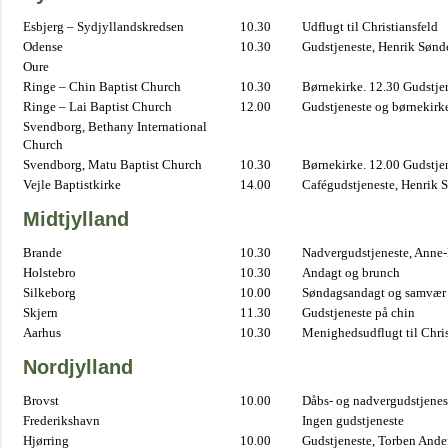
Esbjerg – Sydjyllandskredsen
10.30
Udflugt til Christiansfeld
Odense
10.30
Gudstjeneste, Henrik Sønd
Oure
Ringe – Chin Baptist Church
10.30
Børnekirke. 12.30 Gudstje
Ringe – Lai Baptist Church
12.00
Gudstjeneste og børnekirk
Svendborg, Bethany International
Church
Svendborg, Matu Baptist Church
10.30
Børnekirke. 12.00 Gudstje
Vejle Baptistkirke
14.00
Cafégudstjeneste, Henrik 
Midtjylland
Brande
10.30
Nadvergudstjeneste, Anne
Holstebro
10.30
Andagt og brunch
Silkeborg
10.00
Søndagsandagt og samvær 
Skjern
11.30
Gudstjeneste på chin
Aarhus
10.30
Menighedsudflugt til Chris
Nordjylland
Brovst
10.00
Dåbs- og nadvergudstjenest
Frederikshavn
Ingen gudstjeneste
Hjørring
10.00
Gudstjeneste, Torben And