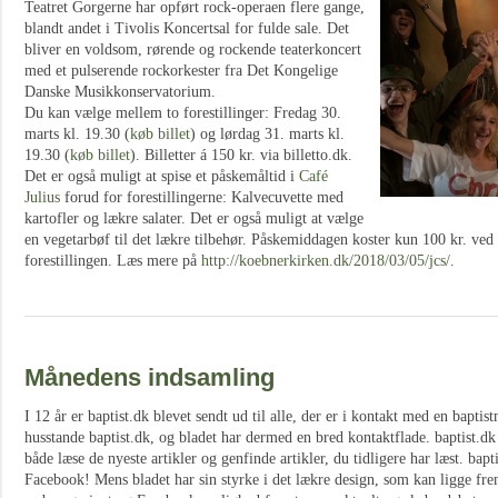
Teatret Gorgerne har opført rock-operaen flere gange,
blandt andet i Tivolis Koncertsal for fulde sale. Det
bliver en voldsom, rørende og rockende teaterkoncert
med et pulserende rockorkester fra Det Kongelige
Danske Musikkonservatorium.
Du kan vælge mellem to forestillinger: Fredag 30.
marts kl. 19.30 (
køb billet
) og lørdag 31. marts kl.
19.30 (
køb billet
). Billetter á 150 kr. via billetto.dk.
Det er også muligt at spise et påskemåltid i
Café
Julius
forud for forestillingerne: Kalvecuvette med
kartofler og lækre salater. Det er også muligt at vælge
en vegetarbøf til det lækre tilbehør. Påskemiddagen koster kun 100 kr. ved
forestillingen. Læs mere på
http://koebnerkirken.dk/2018/03/05/jcs/
.
Månedens indsamling
I 12 år er baptist.dk blevet sendt ud til alle, der er i kontakt med en bapt
husstande baptist.dk, og bladet har dermed en bred kontaktflade. baptist.d
både læse de nyeste artikler og genfinde artikler, du tidligere har læst. bapt
Facebook! Mens bladet har sin styrke i det lækre design, som kan ligge f