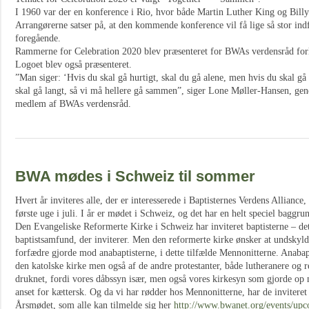
I 1960 var der en konference i Rio, hvor både Martin Luther King og Bill
Arrangørerne satser på, at den kommende konference vil få lige så stor ind
foregående.
Rammerne for Celebration 2020 blev præsenteret for BWAs verdensråd for
Logoet blev også præsenteret.
”Man siger: ‘Hvis du skal gå hurtigt, skal du gå alene, men hvis du skal gå
skal gå langt, så vi må hellere gå sammen”, siger Lone Møller-Hansen, gen
medlem af BWAs verdensråd.
BWA mødes i Schweiz til sommer
Hvert år inviteres alle, der er interesserede i Baptisternes Verdens Alliance,
første uge i juli. I år er mødet i Schweiz, og det har en helt speciel baggru
Den Evangeliske Reformerte Kirke i Schweiz har inviteret baptisterne – det 
baptistsamfund, der inviterer. Men den reformerte kirke ønsker at undskyl
forfædre gjorde mod anabaptisterne, i dette tilfælde Mennonitterne. Anabapt
den katolske kirke men også af de andre protestanter, både lutheranere og 
druknet, fordi vores dåbssyn især, men også vores kirkesyn som gjorde op 
anset for kættersk. Og da vi har rødder hos Mennonitterne, har de inviteret 
Årsmødet, som alle kan tilmelde sig her
http://www.bwanet.org/events/upc