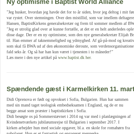
Ny optimisme i Baptist World Alliance
”Jeg husker, hvordan jeg havde det for to år siden, hvor jeg deltog i mit 
var rystet. Over stemningen. Over den mistillid, som var imellem deltager
Hansen, BaptistKirkens generalsekretær og frem til sommer medlem af BWA
”Jeg er utrolig glad over at kunne fortælle, at det er en helt anderledes op
disse dage. Der er en ny optimisme, som den nye generalsekretær Elijah 
til. Han emmer af taknemmelighed og ydmyghed. Af gå-på-mod og kreativit
som skal få BWA ud af den økonomiske deroute, som verdensorganisationen 
fald seks år. Og så har han kun været i tjenesten i to måneder!”
Læs mere i den nye artikel på
www.baptist.dk
her
.
Spændende gæst i Karmelkirken 11. mar
Didi Oprenova er født og opvokset i Sofia, Bulgarien. Hun har sammen
med sin mand taget teologisk embedseksamen i England, og de er nu
begge ansat som præster i baptistkirken i Sofia.
Didi besøgte os på Sommerstævnet i 2014 og var med i planlægningen af
Kvindenetværkets jubilæumsrejse til Bulgarien i september 2017. I
kirken arbejder hun med sociale opgaver, bl.a. en skole for romabørn fra
nabolaget. Hun er et fantastisk og engageret menneske