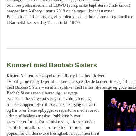
Som bestyrelsesmedlem af EBWU (europæiske baptisters kvinde union)
besøger hun Aalborg i marts 2018 og deltager i kvindestævne i
Bethelkirken 10. marts, og vi har den glæde, at hun kommer og prædiker
i Karmelkirken søndag 11. marts kl. 10.30.
Koncert med Baobab Sisters
Kirsten Nielsen fra Gospelkoret Liberty i Tølløse skriver:
”Vi vil gerne indbyde jer til en særdeles spændende koncert tirsdag 20. mart
med Baobab Sisters – en aften spækket med fantastiske sange og gode histor
Baobab Sisters specialiserer sig i at synge
sydafrikanske sange på sprog som zulu, xhosa og
sotho. Gruppen rejser til Sydafrika en gang om året
og har over årene opbygget et repertoire med et bredt
udsnit af landets sangskat. Publikum bliver
præsenteret for alt fra politiske sange skrevet under
apartheid, musik fra de sortes kirker til moderne
popnumre om den svære kærlighed. Alt sammen tilsat