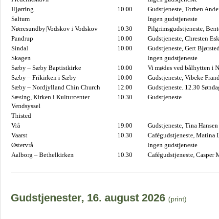
Hjørring
10.00
Gudstjeneste, Torben And
Saltum
Ingen gudstjeneste
Nørresundby|Vodskov i Vodskov
10.30
Pilgrimsgudstjeneste, Bent
Pandrup
10.00
Gudstjeneste, Chresten Es
Sindal
10.00
Gudstjeneste, Gert Bjørste
Skagen
Ingen gudstjeneste
Sæby – Sæby Baptistkirke
10.00
Vi mødes ved bålhytten i 
Sæby – Frikirken i Sæby
10.00
Gudstjeneste, Vibeke Fran
Sæby – Nordjylland Chin Church
12.00
Gudstjeneste. 12.30 Sønda
Sæsing, Kirken i Kulturcenter
10.30
Gudstjeneste
Vendsyssel
Thisted
Vrå
19.00
Gudstjeneste, Tina Hansen
Vaarst
10.30
Cafégudstjeneste, Matina 
Østervrå
Ingen gudstjeneste
Aalborg – Bethelkirken
10.30
Cafégudstjeneste, Casper 
Gudstjenester, 16. august 2026
(print)