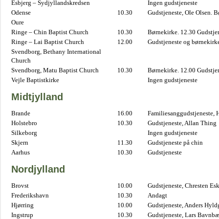
Esbjerg – Sydjyllandskredsen
Ingen gudstjeneste
Odense
10.30
Gudstjeneste, Ole Olsen. B
Oure
Ringe – Chin Baptist Church
10.30
Børnekirke. 12.30 Gudstje
Ringe – Lai Baptist Church
12.00
Gudstjeneste og børnekirk
Svendborg, Bethany International
Church
Svendborg, Matu Baptist Church
10.30
Børnekirke. 12.00 Gudstje
Vejle Baptistkirke
Ingen gudstjeneste
Midtjylland
Brande
16.00
Familiesanggudstjeneste,
Holstebro
10.30
Gudstjeneste, Allan Thing
Silkeborg
Ingen gudstjeneste
Skjern
11.30
Gudstjeneste på chin
Aarhus
10.30
Gudstjeneste
Nordjylland
Brovst
10.00
Gudstjeneste, Chresten Es
Frederikshavn
10.30
Andagt
Hjørring
10.00
Gudstjeneste, Anders Hyl
Ingstrup
10.30
Gudstjeneste, Lars Bavnb