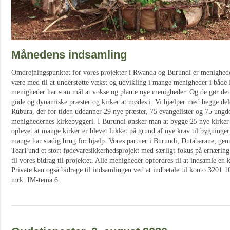
Månedens indsamling
Omdrejningspunktet for vores projekter i Rwanda og Burundi er menigheder
være med til at understøtte vækst og udvikling i mange menigheder i både
menigheder har som mål at vokse og plante nye menigheder. Og de gør det!
gode og dynamiske præster og kirker at mødes i. Vi hjælper med begge dele,
Rubura, der for tiden uddanner 29 nye præster, 75 evangelister og 75 ungdo
menighedernes kirkebyggeri. I Burundi ønsker man at bygge 25 nye kirke
oplevet at mange kirker er blevet lukket på grund af nye krav til bygninge
mange har stadig brug for hjælp. Vores partner i Burundi, Dutabarane, g
TearFund et stort fødevaresikkerhedsprojekt med særligt fokus på ernæring 
til vores bidrag til projektet. Alle menigheder opfordres til at indsamle en k
Private kan også bidrage til indsamlingen ved at indbetale til konto 3201
mrk. IM-tema 6.