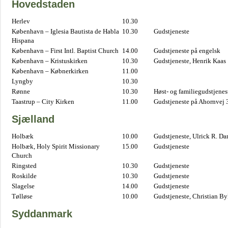
Hovedstaden
Herlev
10.30
København – Iglesia Bautista de Habla
10.30
Gudstjeneste
Hispana
København – First Intl. Baptist Church
14.00
Gudstjeneste på engelsk
København – Kristuskirken
10.30
Gudstjeneste, Henrik Kaas
København – Købnerkirken
11.00
Lyngby
10.30
Rønne
10.30
Høst- og familiegudstjene
Taastrup – City Kirken
11.00
Gudstjeneste på Ahornvej 
Sjælland
Holbæk
10.00
Gudstjeneste, Ulrick R. D
Holbæk, Holy Spirit Missionary
15.00
Gudstjeneste
Church
Ringsted
10.30
Gudstjeneste
Roskilde
10.30
Gudstjeneste
Slagelse
14.00
Gudstjeneste
Tølløse
10.00
Gudstjeneste, Christian B
Syddanmark