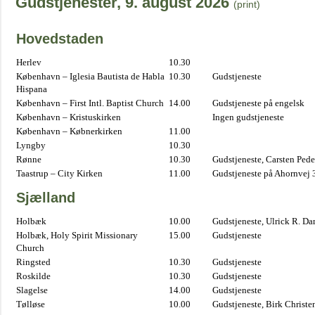
Gudstjenester, 9. august 2026
(print)
Hovedstaden
Herlev
10.30
København – Iglesia Bautista de Habla
10.30
Gudstjeneste
Hispana
København – First Intl. Baptist Church
14.00
Gudstjeneste på engelsk
København – Kristuskirken
Ingen gudstjeneste
København – Købnerkirken
11.00
Lyngby
10.30
Rønne
10.30
Gudstjeneste, Carsten Pede
Taastrup – City Kirken
11.00
Gudstjeneste på Ahornvej 
Sjælland
Holbæk
10.00
Gudstjeneste, Ulrick R. D
Holbæk, Holy Spirit Missionary
15.00
Gudstjeneste
Church
Ringsted
10.30
Gudstjeneste
Roskilde
10.30
Gudstjeneste
Slagelse
14.00
Gudstjeneste
Tølløse
10.00
Gudstjeneste, Birk Christe