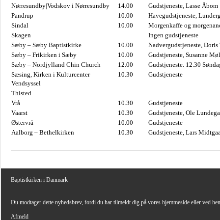
Nørresundby|Vodskov i Nørresundby
14.00
Gudstjeneste, Lasse Åbom
Pandrup
10.00
Havegudstjeneste, Lunderg
Sindal
10.00
Morgenkaffe og morgenand
Skagen
Ingen gudstjeneste
Sæby – Sæby Baptistkirke
10.00
Nadvergudstjeneste, Doris
Sæby – Frikirken i Sæby
10.00
Gudstjeneste, Susanne Møl
Sæby – Nordjylland Chin Church
12.00
Gudstjeneste. 12.30 Sønda
Sæsing, Kirken i Kulturcenter
10.30
Gudstjeneste
Vendsyssel
Thisted
Vrå
10.30
Gudstjeneste
Vaarst
10.30
Gudstjeneste, Ole Lundega
Østervrå
10.00
Gudstjeneste
Aalborg – Bethelkirken
10.30
Gudstjeneste, Lars Midtga
Baptistkirken i Danmark
Du modtager dette nyhedsbrev, fordi du har tilmeldt dig på vores hjemmeside eller ved he
Afmeld