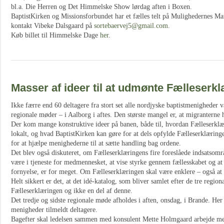
bl.a. Die Herren og Det Himmelske Show lørdag aften i Boxen.
BaptistKirken og Missionsforbundet har et fælles telt på Mulighedernes Mar
kontakt Vibeke Dalsgaard på
sortebaervej5@gmail.com
.
Køb billet til Himmelske Dage
her
.
Masser af ideer til at udmønte Fælleserk
Ikke færre end 60 deltagere fra stort set alle nordjyske baptistmenigheder v
regionale møder – i Aalborg i aftes. Den største mangel er, at migranterne he
Der kom mange konstruktive ideer på banen, både til, hvordan Fælleserklæ
lokalt, og hvad BaptistKirken kan gøre for at dels opfylde Fælleserklæringe
for at hjælpe menighederne til at sætte handling bag ordene.
Det blev også diskuteret, om Fælleserklæringens fire foreslåede indsatsområ
være i tjeneste for medmennesket, at vise styrke gennem fællesskabet og at
fornyelse, er for meget. Om Fælleserklæringen skal være enklere – også at
Helt sikkert er det, at det idé-katalog, som bliver samlet efter de tre region
Fælleserklæringen og ikke en del af denne.
Det tredje og sidste regionale møde afholdes i aften, onsdag, i Brande. Her
menigheder tilmeldt deltagere.
Bagefter skal ledelsen sammen med konsulent Mette Holmgaard arbejde med