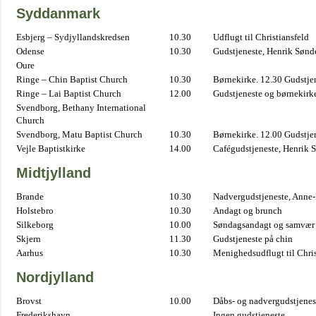
Syddanmark
Esbjerg – Sydjyllandskredsen
10.30
Udflugt til Christiansfeld
Odense
10.30
Gudstjeneste, Henrik Sønd
Oure
Ringe – Chin Baptist Church
10.30
Børnekirke. 12.30 Gudstje
Ringe – Lai Baptist Church
12.00
Gudstjeneste og børnekirk
Svendborg, Bethany International
Church
Svendborg, Matu Baptist Church
10.30
Børnekirke. 12.00 Gudstje
Vejle Baptistkirke
14.00
Cafégudstjeneste, Henrik 
Midtjylland
Brande
10.30
Nadvergudstjeneste, Anne
Holstebro
10.30
Andagt og brunch
Silkeborg
10.00
Søndagsandagt og samvær 
Skjern
11.30
Gudstjeneste på chin
Aarhus
10.30
Menighedsudflugt til Chris
Nordjylland
Brovst
10.00
Dåbs- og nadvergudstjenest
Frederikshavn
Ingen gudstjeneste