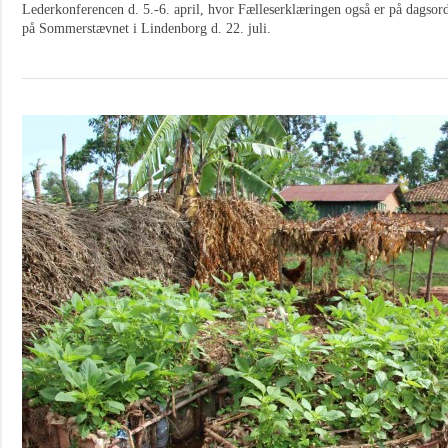
Lederkonferencen d. 5.-6. april, hvor Fælleserklæringen også er på dagso
på Sommerstævnet i Lindenborg d. 22. juli.