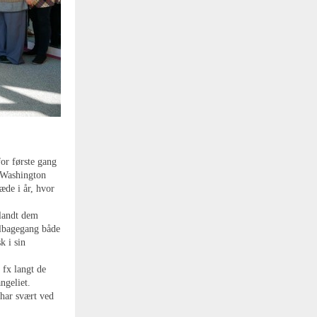
for første gang
l Washington
æde i år, hvor
blandt dem
tilbagegang både
k i sin
 fx langt de
ngeliet.
har svært ved