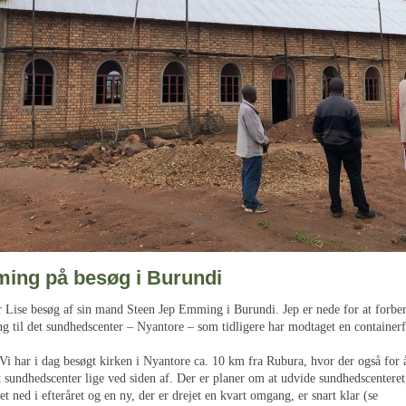
ing på besøg i Burundi
ar Lise besøg af sin mand Steen Jep Emming i Burundi. Jep er nede for at forber
ng til det sundhedscenter – Nyantore – som tidligere har modtaget en container
”Vi har i dag besøgt kirken i Nyantore ca. 10 km fra Rubura, hvor der også for å
t sundhedscenter lige ved siden af. Der er planer om at udvide sundhedscenteret
et ned i efteråret og en ny, der er drejet en kvart omgang, er snart klar (se