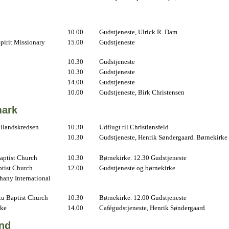
10.00
Gudstjeneste, Ulrick R. Dam
pirit Missionary
15.00
Gudstjeneste
10.30
Gudstjeneste
10.30
Gudstjeneste
14.00
Gudstjeneste
10.00
Gudstjeneste, Birk Christensen
ark
yllandskredsen
10.30
Udflugt til Christiansfeld
10.30
Gudstjeneste, Henrik Søndergaard. Børnekirke
aptist Church
10.30
Børnekirke. 12.30 Gudstjeneste
ptist Church
12.00
Gudstjeneste og børnekirke
hany International
u Baptist Church
10.30
Børnekirke. 12.00 Gudstjeneste
rke
14.00
Cafégudstjeneste, Henrik Søndergaard
and