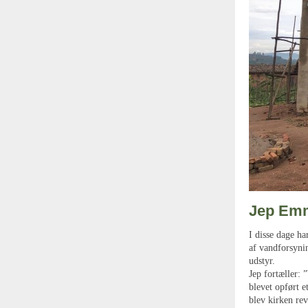
Jep Emm
I disse dage h
af vandforsyni
udstyr.
Jep fortæller: 
blevet opført e
blev kirken rev