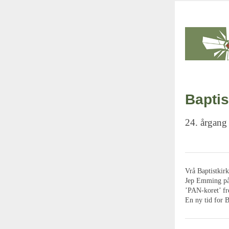
Baptis
24. årgang
Vrå Baptistkirk
Jep Emming på
’PAN-koret’ f
En ny tid for B