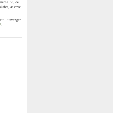
nerne. Vi, de
skabet, at være
r til Stavanger
23
.