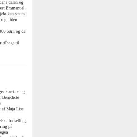
der i dalen og
præst Emmanuel,
jekt kan sættes
 regntiden
 400 børn og de
 tilbage til
ger koret os og
f Benedicte
e
t af Maja Lise
lske fortælling
aring på
 egen