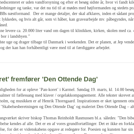
hedscenteret er uden vandforsyning og efter et besøg sidste år, hvor vi fandt kil
ørledninger og tanke, var det nu tid til at mødes med højformanden og stedets 
BBs næstformand. Der er mange detaljer, der skal afklares, inden et sådant pro
 lykkedes, og hvis alt går, som vi håber, kan gravearbejde mv. påbegyndes, når
åned.
ne levere ca. 20.000 liter vand om dagen til klinikken, kirken, skolen med ca.
 bor i landsbyen.”
ste uge og drager tilbage til Danmark i weekenden. Det er planen, at Jep vender
og der kan han forhåbentligt være med til at færdiggøre arbejdet.
et’ fremfører ’Den Ottende Dag’
uligheden for at opleve ’Pan-koret’ i Karmel. Søndag 19. marts, kl. 14.00 besø
salmer til fællessang med klaver / orgelakkompagnement. Alle tekster skrevet a
lm, og musikken er af Henrik Thorngaard. Inspirationen er sket igennem ott
r ’Skabelsesberetningen og Den Ottende Dag’ og maleriet Den Ottende Dag – al
 sangværket skriver biskop Thomas Reinholdt Rasmussen bl.a. således: ”Den bibe
else kendes af alle. Det er en af vores grundfortællinger. Det er ikke en forkl
else, for det er videnskabens opgave at redegøre for. Poesien og kunsten har sin