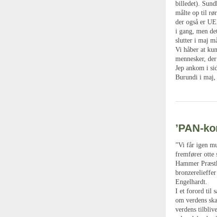
billedet). Sund
målte op til r
der også er UE
i gang, men det
slutter i maj m
Vi håber at kun
mennesker, der
Jep ankom i sid
Burundi i maj, 
’PAN-kor
”Vi får igen m
fremfører otte 
Hammer Præstho
bronzerelieffe
Engelhardt.
I et forord til
om verdens skab
verdens tilbliv