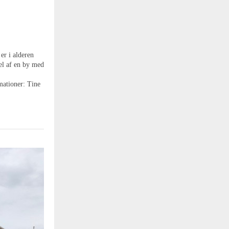
er i alderen
del af en by med
rmationer: Tine