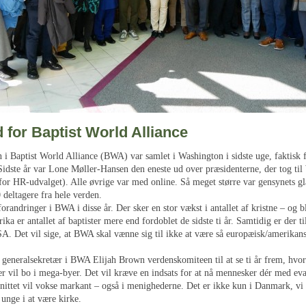
d for Baptist World Alliance
 i Baptist World Alliance (BWA) var samlet i Washington i sidste uge, faktisk 
Sidste år var Lone Møller-Hansen den eneste ud over præsidenterne, der tog ti
or HR-udvalget). Alle øvrige var med online. Så meget større var gensynets gl
 deltagere fra hele verden.
forandringer i BWA i disse år. Der sker en stor vækst i antallet af kristne – og 
frika er antallet af baptister mere end fordoblet de sidste ti år. Samtidig er der 
A. Det vil sige, at BWA skal vænne sig til ikke at være så europæisk/amerikans
 generalsekretær i BWA Elijah Brown verdenskomiteen til at se ti år frem, hvor
r vil bo i mega-byer. Det vil kræve en indsats for at nå mennesker dér med eva
ittet vil vokse markant – også i menighederne. Det er ikke kun i Danmark, vi 
 unge i at være kirke.