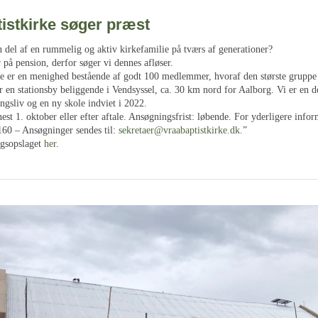
istkirke søger præst
 del af en rummelig og aktiv kirkefamilie på tværs af generationer?
 på pension, derfor søger vi dennes afløser.
ke er en menighed bestående af godt 100 medlemmer, hvoraf den største gruppe 
r en stationsby beliggende i Vendsyssel, ca. 30 km nord for Aalborg. Vi er en 
ingsliv og en ny skole indviet i 2022.
nest 1. oktober eller efter aftale. Ansøgningsfrist: løbende. For yderligere info
60 – Ansøgninger sendes til:
sekretaer@vraabaptistkirke.dk
.”
ngsopslaget
her
.