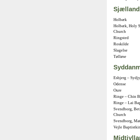
Sjælland
Holbæk
Holbæk, Holy S
Church
Ringsted
Roskilde
Slagelse
Tølløse
Syddanm
Esbjerg – Sydj
Odense
Oure
Ringe – Chin B
Ringe – Lai Ba
Svendborg, Bet
Church
Svendborg, Mat
Vejle Baptistki
Midtjyll