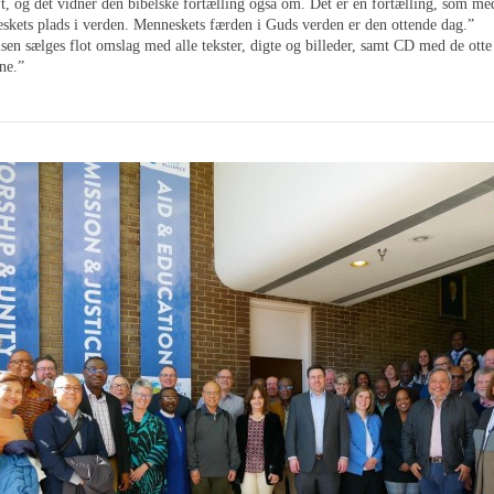
t, og det vidner den bibelske fortælling også om. Det er en fortælling, som med
skets plads i verden. Menneskets færden i Guds verden er den ottende dag.”
sen sælges flot omslag med alle tekster, digte og billeder, samt CD med de otte
ne.”