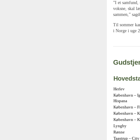
”I et samfund,
voksne, skal læ
sammen,” sagd
Til sommer kan
i Norge i uge 
Gudstjen
Hovedst
Herlev
København – Ig
Hispana
København – Fir
København – Kr
København – K
Lyngby
Rønne
Taastrup – City