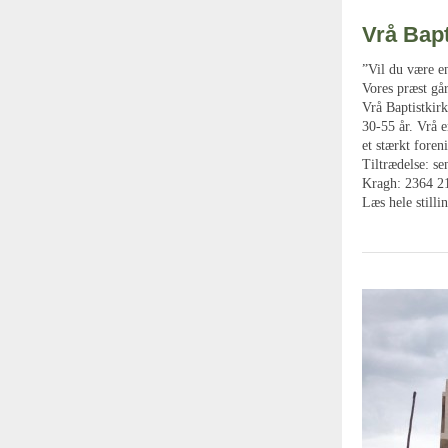
Vrå Bapt
”Vil du være en
Vores præst går
Vrå Baptistkir
30-55 år. Vrå e
et stærkt foren
Tiltrædelse: se
Kragh: 2364 21
Læs hele stilli