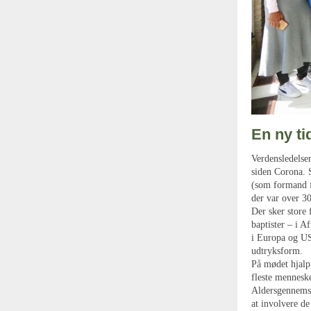
En ny ti
Verdensledelsen
siden Corona. 
(som formand f
der var over 30
Der sker store 
baptister – i A
i Europa og US
udtryksform.
På mødet hjalp
fleste menneske
Aldersgennemsn
at involvere de