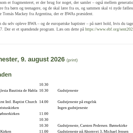
 som er fragmenteret, er der brug for noget, der samler – også mellem generatio
re fra børn og teenagere, og de skal lære fra os, og sammen skal vi nyde fælles
e Tomás Mackey fra Argentina, der er BWAs præsident.
 du selv opleve BWA – og de europæiske baptister – på nært hold, hvis du tage
27. Der er et spændende program. Læs om dette på
https://www.ebf.org/sent20
ester, 9. august 2026
(print)
aden
10.30
lesia Bautista de Habla
10.30
Gudstjeneste
st Intl. Baptist Church
14.00
Gudstjeneste på engelsk
istuskirken
Ingen gudstjeneste
øbnerkirken
11.00
10.30
10.30
Gudstjeneste, Carsten Pedersen. Børnekirke
 Kirken
11.00
Gudstjeneste på Ahornvej 3, Michael Jensen