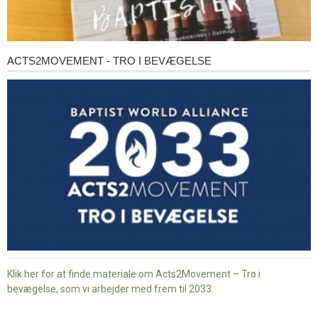
ACTS2MOVEMENT - TRO I BEVÆGELSE
Acts2Movement
-
Tro
i
bevægelse
Klik her for at finde materiale om Acts2Movement – Tro i
bevægelse, som vi arbejder med frem til 2033.