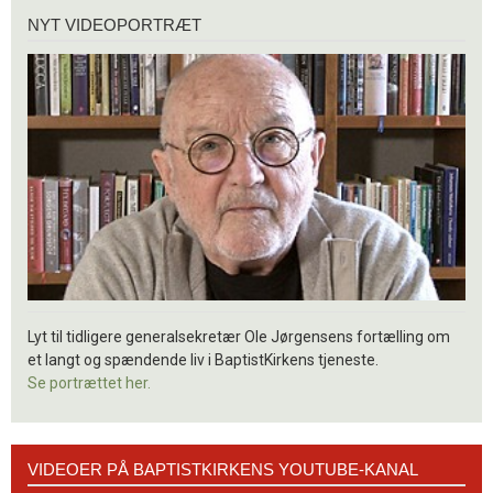
Nyt
NYT VIDEOPORTRÆT
videoportræt
Lyt til tidligere generalsekretær Ole Jørgensens fortælling om
et langt og spændende liv i BaptistKirkens tjeneste.
Se portrættet her.
Videoer
VIDEOER PÅ BAPTISTKIRKENS YOUTUBE-KANAL
på