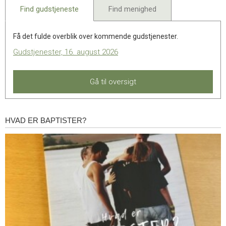
Find gudstjeneste
Find menighed
Få det fulde overblik over kommende gudstjenester.
Gudstjenester, 16. august 2026
Gå til oversigt
HVAD ER BAPTISTER?
Hvad
er
baptister?