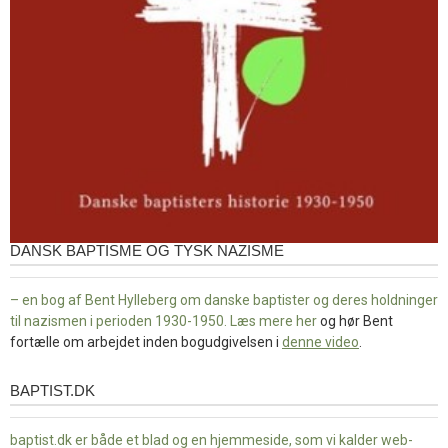
DANSK BAPTISME OG TYSK NAZISME
– en bog af Bent Hylleberg om danske baptister og deres holdninger
til nazismen i perioden 1930-1950. Læs mere
her
og hør Bent
fortælle om arbejdet inden bogudgivelsen i
denne video
.
BAPTIST.DK
baptist.dk
baptist.dk er både et blad og en
hjemmeside, som vi kalder web-