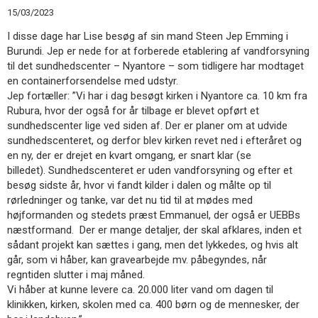
11.0:
Kalender
15/03/2023
12.0:
Inspiration
I disse dage har Lise besøg af sin mand Steen Jep Emming i
13.0:
Værktøjskassen
Burundi. Jep er nede for at forberede etablering af vandforsyning
14.0:
Mission
til det sundhedscenter – Nyantore – som tidligere har modtaget
15.0:
Om
en containerforsendelse med udstyr.
BaptistKirken
Jep fortæller: ”Vi har i dag besøgt kirken i Nyantore ca. 10 km fra
16.0:
Kontakt
Rubura, hvor der også for år tilbage er blevet opført et
Næste
sundhedscenter lige ved siden af. Der er planer om at udvide
indlæg:
sundhedscenteret, og derfor blev kirken revet ned i efteråret og
Vrå
en ny, der er drejet en kvart omgang, er snart klar (se
Baptistkirke
billedet). Sundhedscenteret er uden vandforsyning og efter et
søger
besøg sidste år, hvor vi fandt kilder i dalen og målte op til
præst
Forrige
rørledninger og tanke, var det nu tid til at mødes med
indlæg:
højformanden og stedets præst Emmanuel, der også er UEBBs
’PAN-
næstformand. Der er mange detaljer, der skal afklares, inden et
koret’
sådant projekt kan sættes i gang, men det lykkedes, og hvis alt
fremfører
går, som vi håber, kan gravearbejde mv. påbegyndes, når
’Den
regntiden slutter i maj måned.
Ottende
Vi håber at kunne levere ca. 20.000 liter vand om dagen til
Dag’
klinikken, kirken, skolen med ca. 400 børn og de mennesker, der