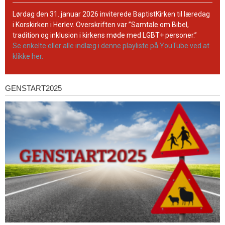
BaptistKirkens
YouTube-
Lørdag den 31. januar 2026 inviterede BaptistKirken til læredag
kanal
i Korskirken i Herlev. Overskriften var ”Samtale om Bibel,
tradition og inklusion i kirkens møde med LGBT+ personer.”
Se enkelte eller alle indlæg i denne playliste på YouTube ved at
klikke her.
GENSTART2025
Genstart2025