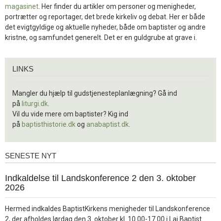
magasinet
. Her finder du artikler om personer og menigheder,
portrætter og reportager, det brede kirkeliv og debat. Her er både
det evigtgyldige og aktuelle nyheder, både om baptister og andre
kristne, og samfundet generelt. Det er en guldgrube at grave i.
Links
LINKS
Mangler du hjælp til gudstjenesteplanlægning? Gå ind
på
liturgi.dk
.
Vil du vide mere om baptister? Kig ind
på
baptisthistorie.dk
og
anabaptist.dk
.
SENESTE NYT
Seneste
nyt
1.
Indkaldelse til Landskonference 2 den 3. oktober
jul.
2026
2026
Hermed indkaldes BaptistKirkens menigheder til Landskonference
2, der afholdes lørdag den 3. oktober kl. 10.00-17.00 i Lai Baptist