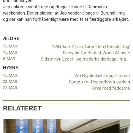
bor i landsbyen.”
Jep ankom i sidste uge og drager tilbage til Danmark i
weekenden. Det er planen, at Jep vender tilbage til Burundi i maj,
og der kan han forhåbentligt være med til at færdiggøre arbejdet.
ÆLDRE
15. MAR.
’PAN-koret’ fremfører ’Den Ottende Dag’
15. MAR.
En ny tid for Baptist World Alliance
8. MAR.
Sidste nyt: Leder- og medarbejderdage i marts udsættes
NYERE
15. MAR.
Vrå Baptistkirke søger præst
22. MAR.
Forbøn for Regen/Kristuskirken
22. MAR.
Kirke med fødderne
RELATERET