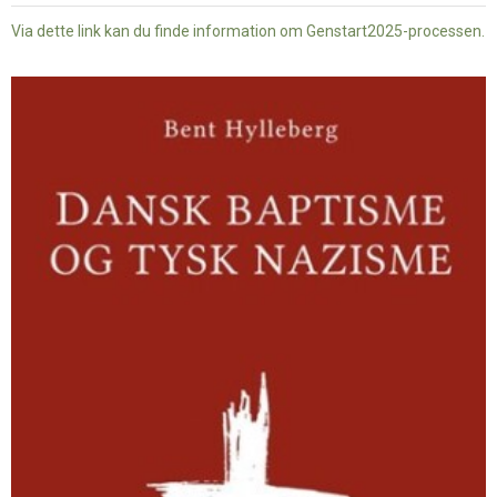
Via dette link kan du finde information om Genstart2025-processen.
Dansk
baptisme
og
tysk
nazisme