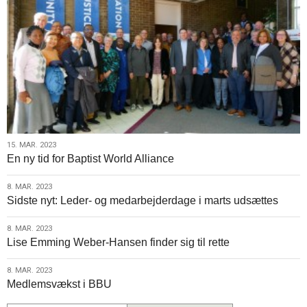
15.
15. MAR. 2023
En ny tid for Baptist World Alliance
mar.
2023
8.
8. MAR. 2023
Sidste nyt: Leder- og medarbejderdage i marts udsættes
mar.
2023
8.
8. MAR. 2023
Lise Emming Weber-Hansen finder sig til rette
mar.
2023
8.
8. MAR. 2023
Medlemsvækst i BBU
mar.
2023