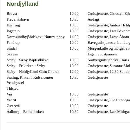
Nordjylland
Brovst
10.00
Gudstjeneste, Chresten Es
Frederikshavn
10.30
Andagt
Hjørring
10.00
Gudstjeneste, Anders Hyl
Ingstrup
10.30
Gudstjeneste, Lars Bavnb
Nørresundby|Vodskov i Nørresundby
14.00
Gudstjeneste, Lasse Åbom
Pandrup
10.00
Havegudstjeneste, Lunderg
Sindal
10.00
Morgenkaffe og morgenand
Skagen
Ingen gudstjeneste
Sæby – Sæby Baptistkirke
10.00
Nadvergudstjeneste, Doris
Sæby – Frikirken i Sæby
10.00
Gudstjeneste, Susanne Møl
Sæby – Nordjylland Chin Church
12.00
Gudstjeneste. 12.30 Sønda
Sæsing, Kirken i Kulturcenter
10.30
Gudstjeneste
Vendsyssel
Thisted
Vrå
10.30
Gudstjeneste
Vaarst
10.30
Gudstjeneste, Ole Lundega
Østervrå
10.00
Gudstjeneste
Aalborg – Bethelkirken
10.30
Gudstjeneste, Lars Midtga