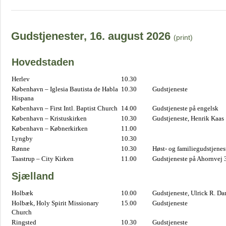
Gudstjenester, 16. august 2026
(print)
Hovedstaden
Herlev
10.30
København – Iglesia Bautista de Habla
10.30
Gudstjeneste
Hispana
København – First Intl. Baptist Church
14.00
Gudstjeneste på engelsk
København – Kristuskirken
10.30
Gudstjeneste, Henrik Kaas
København – Købnerkirken
11.00
Lyngby
10.30
Rønne
10.30
Høst- og familiegudstjene
Taastrup – City Kirken
11.00
Gudstjeneste på Ahornvej 
Sjælland
Holbæk
10.00
Gudstjeneste, Ulrick R. D
Holbæk, Holy Spirit Missionary
15.00
Gudstjeneste
Church
Ringsted
10.30
Gudstjeneste