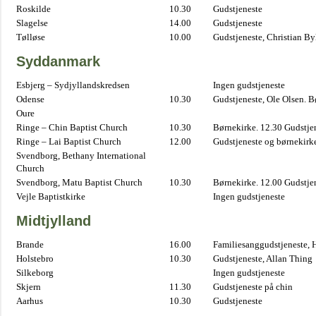
Roskilde
10.30
Gudstjeneste
Slagelse
14.00
Gudstjeneste
Tølløse
10.00
Gudstjeneste, Christian B
Syddanmark
Esbjerg – Sydjyllandskredsen
Ingen gudstjeneste
Odense
10.30
Gudstjeneste, Ole Olsen. B
Oure
Ringe – Chin Baptist Church
10.30
Børnekirke. 12.30 Gudstje
Ringe – Lai Baptist Church
12.00
Gudstjeneste og børnekirk
Svendborg, Bethany International
Church
Svendborg, Matu Baptist Church
10.30
Børnekirke. 12.00 Gudstje
Vejle Baptistkirke
Ingen gudstjeneste
Midtjylland
Brande
16.00
Familiesanggudstjeneste,
Holstebro
10.30
Gudstjeneste, Allan Thing
Silkeborg
Ingen gudstjeneste
Skjern
11.30
Gudstjeneste på chin
Aarhus
10.30
Gudstjeneste