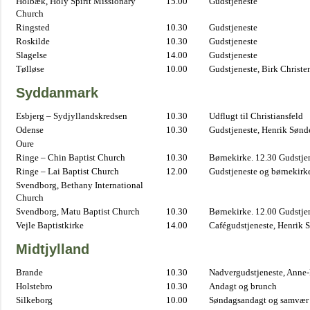
Holbæk, Holy Spirit Missionary
15.00
Gudstjeneste
Church
Ringsted
10.30
Gudstjeneste
Roskilde
10.30
Gudstjeneste
Slagelse
14.00
Gudstjeneste
Tølløse
10.00
Gudstjeneste, Birk Christe
Syddanmark
Esbjerg – Sydjyllandskredsen
10.30
Udflugt til Christiansfeld
Odense
10.30
Gudstjeneste, Henrik Sønd
Oure
Ringe – Chin Baptist Church
10.30
Børnekirke. 12.30 Gudstje
Ringe – Lai Baptist Church
12.00
Gudstjeneste og børnekirk
Svendborg, Bethany International
Church
Svendborg, Matu Baptist Church
10.30
Børnekirke. 12.00 Gudstje
Vejle Baptistkirke
14.00
Cafégudstjeneste, Henrik 
Midtjylland
Brande
10.30
Nadvergudstjeneste, Anne
Holstebro
10.30
Andagt og brunch
Silkeborg
10.00
Søndagsandagt og samvær 