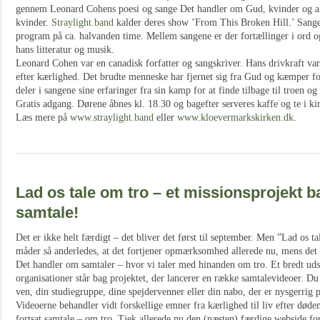
gennem Leonard Cohens poesi og sange Det handler om Gud, kvinder og a
kvinder.
Straylight.band
kalder deres show ’From This Broken Hill.’ Sangen
program på ca. halvanden time. Mellem sangene er der fortællinger i ord 
hans litteratur og musik.
Leonard Cohen var en canadisk forfatter og sangskriver. Hans drivkraft va
efter kærlighed. Det brudte menneske har fjernet sig fra Gud og kæmper fo
deler i sangene sine erfaringer fra sin kamp for at finde tilbage til troen og
Gratis adgang. Dørene åbnes kl. 18.30 og bagefter serveres kaffe og te i ki
Læs mere på
www.straylight.band
eller
www.kloevermarkskirken.dk
.
Lad os tale om tro – et missionsprojekt b
samtale!
Det er ikke helt færdigt – det bliver det først til september. Men ”Lad os ta
måder så anderledes, at det fortjener opmærksomhed allerede nu, mens det f
Det handler om samtaler – hvor vi taler med hinanden om tro. Et bredt udsn
organisationer står bag projektet, der lancerer en række samtalevideoer. 
ven, din studiegruppe, dine spejdervenner eller din nabo, der er nysgerrig p
Videoerne behandler vidt forskellige emner fra kærlighed til liv efter døden
fortsat samtale – om tro. Tjek allerede nu den (næsten) færdige webside for