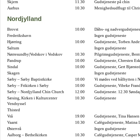
Skjern
11.30
Gudstjeneste på chin
Aarhus
10.30
Menighedsudflugt til Chris
Nordjylland
Brovst
10.00
Dåbs- og nadvergudstjenest
Frederikshavn
Ingen gudstjeneste
Hjørring
10.00
Gudstjeneste, Torben And
Saltum
Ingen gudstjeneste
Nørresundby|Vodskov i Vodskov
10.30
Pilgrimsgudstjeneste, Bent
Pandrup
10.00
Gudstjeneste, Chresten Es
Sindal
10.00
Gudstjeneste, Gert Bjørste
Skagen
Ingen gudstjeneste
Sæby – Sæby Baptistkirke
10.00
Vi mødes ved bålhytten i 
Sæby – Frikirken i Sæby
10.00
Gudstjeneste, Vibeke Fran
Sæby – Nordjylland Chin Church
12.00
Gudstjeneste. 12.30 Sønda
Sæsing, Kirken i Kulturcenter
10.30
Gudstjeneste
Vendsyssel
Thisted
Vrå
19.00
Gudstjeneste, Tina Hansen
Vaarst
10.30
Cafégudstjeneste, Matina 
Østervrå
Ingen gudstjeneste
Aalborg – Bethelkirken
10.30
Cafégudstjeneste, Casper 