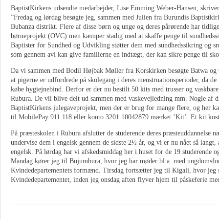
BaptistKirkens udsendte medarbejder, Lise Emming Weber-Hansen, skriver
”Fredag og lørdag besøgte jeg, sammen med Julien fra Burundis Baptistkir
Bubanza distrikt. Flere af disse børn og unge og deres pårørende har tidlig
børneprojekt (OVC) men kæmper stadig med at skaffe penge til sundhedssi
Baptister for Sundhed og Udvikling støtter dem med sundhedssikring og s
som gennem avl kan give familierne en indtægt, der kan sikre penge til sko
Da vi sammen med Bodil Højbak Møller fra Korskirken besøgte Batwa og O
at pigerne er udfordrede på skolegang i deres menstruationsperioder, da de i
købe hygiejnebind. Derfor er der nu bestilt 50 kits med trusser og vaskbar
Rubura. De vil blive delt ud sammen med vaskevejledning mm. Nogle af dis
BaptistKirkens julegaveprojekt, men der er brug for mange flere, og her kan
til MobilePay 911 118 eller konto 3201 10042879 mærket ’Kit’. Et kit kost
På præsteskolen i Rubura afslutter de studerende deres præsteuddannelse næ
undervise dem i engelsk gennem de sidste 2½ år, og vi er nu nået så langt, 
engelsk. På lørdag har vi afskedsmiddag her i huset for de 19 studerende o
Mandag kører jeg til Bujumbura, hvor jeg har møder bl.a. med ungdomsfo
Kvindedepartementets formænd. Tirsdag fortsætter jeg til Kigali, hvor je
Kvindedepartementet, inden jeg onsdag aften flyver hjem til påskeferie m