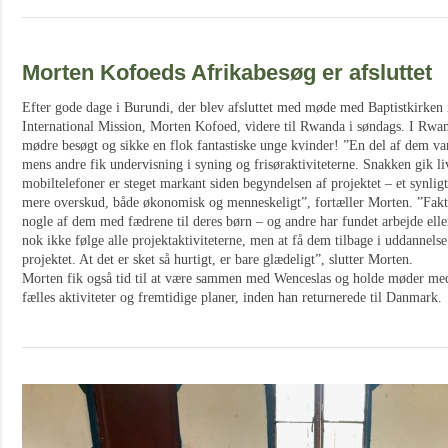
Morten Kofoeds Afrikabesøg er afsluttet
Efter gode dage i Burundi, der blev afsluttet med møde med Baptistkirken i
International Mission, Morten Kofoed, videre til Rwanda i søndags. I Rwan
mødre besøgt og sikke en flok fantastiske unge kvinder! ”En del af dem var
mens andre fik undervisning i syning og frisøraktiviteterne. Snakken gik li
mobiltelefoner er steget markant siden begyndelsen af projektet – et synlig
mere overskud, både økonomisk og menneskeligt”, fortæller Morten. ”Fakti
nogle af dem med fædrene til deres børn – og andre har fundet arbejde eller
nok ikke følge alle projektaktiviteterne, men at få dem tilbage i uddannelse
projektet. At det er sket så hurtigt, er bare glædeligt”, slutter Morten.
Morten fik også tid til at være sammen med Wenceslas og holde møder me
fælles aktiviteter og fremtidige planer, inden han returnerede til Danmark.