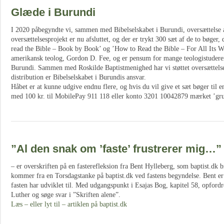
Glæde i Burundi
I 2020 påbegyndte vi, sammen med Bibelselskabet i Burundi, oversættelse 
oversættelsesprojekt er nu afsluttet, og der er trykt 300 sæt af de to bøger
read the Bible – Book by Book’ og ’How to Read the Bible – For All Its Wo
amerikansk teolog, Gordon D. Fee, og er pensum for mange teologistuderen
Burundi. Sammen med Roskilde Baptistmenighed har vi støttet oversættels
distribution er Bibelselskabet i Burundis ansvar.
Håbet er at kunne udgive endnu flere, og hvis du vil give et sæt bøger til e
med 100 kr. til MobilePay 911 118 eller konto 3201 10042879 mærket ’gr
”Al den snak om ’faste’ frustrerer mig…”
– er overskriften på en fasterefleksion fra Bent Hylleberg, som baptist.dk br
kommer fra en Torsdagstanke på baptist.dk ved fastens begyndelse. Bent er 
fasten har udviklet til. Med udgangspunkt i Esajas Bog, kapitel 58, opfordr
Luther og søge svar i ”Skriften alene”.
Læs – eller lyt til – artiklen på baptist.dk