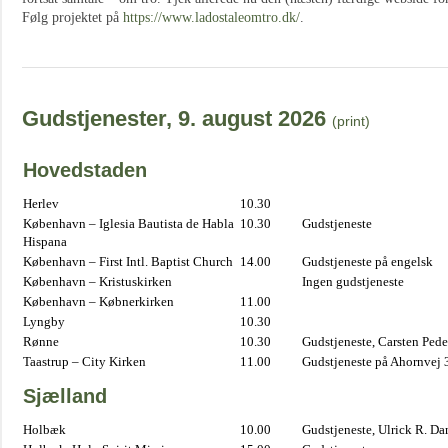
Følg projektet på
https://www.ladostaleomtro.dk/
.
Gudstjenester, 9. august 2026
(print)
Hovedstaden
Herlev
10.30
København – Iglesia Bautista de Habla
10.30
Gudstjeneste
Hispana
København – First Intl. Baptist Church
14.00
Gudstjeneste på engelsk
København – Kristuskirken
Ingen gudstjeneste
København – Købnerkirken
11.00
Lyngby
10.30
Rønne
10.30
Gudstjeneste, Carsten Pede
Taastrup – City Kirken
11.00
Gudstjeneste på Ahornvej 
Sjælland
Holbæk
10.00
Gudstjeneste, Ulrick R. D