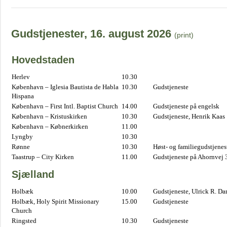
Gudstjenester, 16. august 2026
(print)
Hovedstaden
Herlev
10.30
København – Iglesia Bautista de Habla
10.30
Gudstjeneste
Hispana
København – First Intl. Baptist Church
14.00
Gudstjeneste på engelsk
København – Kristuskirken
10.30
Gudstjeneste, Henrik Kaas
København – Købnerkirken
11.00
Lyngby
10.30
Rønne
10.30
Høst- og familiegudstjene
Taastrup – City Kirken
11.00
Gudstjeneste på Ahornvej 
Sjælland
Holbæk
10.00
Gudstjeneste, Ulrick R. D
Holbæk, Holy Spirit Missionary
15.00
Gudstjeneste
Church
Ringsted
10.30
Gudstjeneste