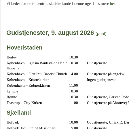
Vi beder for de to centralasiatiske lande i denne uge. Læs mere
her
.
Gudstjenester, 9. august 2026
(print)
Hovedstaden
Herlev
10.30
København – Iglesia Bautista de Habla
10.30
Gudstjeneste
Hispana
København – First Intl. Baptist Church
14.00
Gudstjeneste på engelsk
København – Kristuskirken
Ingen gudstjeneste
København – Købnerkirken
11.00
Lyngby
10.30
Rønne
10.30
Gudstjeneste, Carsten Pede
Taastrup – City Kirken
11.00
Gudstjeneste på Ahornvej 
Sjælland
Holbæk
10.00
Gudstjeneste, Ulrick R. D
Holbæk, Holy Spirit Missionary
15.00
Gudstjeneste