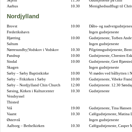
Skjern
11.30
Gudstjeneste på chin
Aarhus
10.30
Menighedsudflugt til Chris
Nordjylland
Brovst
10.00
Dåbs- og nadvergudstjenest
Frederikshavn
Ingen gudstjeneste
Hjørring
10.00
Gudstjeneste, Torben And
Saltum
Ingen gudstjeneste
Nørresundby|Vodskov i Vodskov
10.30
Pilgrimsgudstjeneste, Bent
Pandrup
10.00
Gudstjeneste, Chresten Es
Sindal
10.00
Gudstjeneste, Gert Bjørste
Skagen
Ingen gudstjeneste
Sæby – Sæby Baptistkirke
10.00
Vi mødes ved bålhytten i 
Sæby – Frikirken i Sæby
10.00
Gudstjeneste, Vibeke Fran
Sæby – Nordjylland Chin Church
12.00
Gudstjeneste. 12.30 Sønda
Sæsing, Kirken i Kulturcenter
10.30
Gudstjeneste
Vendsyssel
Thisted
Vrå
19.00
Gudstjeneste, Tina Hansen
Vaarst
10.30
Cafégudstjeneste, Matina 
Østervrå
Ingen gudstjeneste
Aalborg – Bethelkirken
10.30
Cafégudstjeneste, Casper 