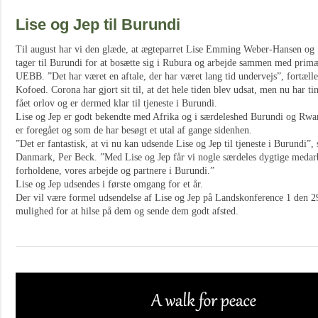
Lise og Jep til Burundi
Til august har vi den glæde, at ægteparret Lise Emming Weber-Hansen og
tager til Burundi for at bosætte sig i Rubura og arbejde sammen med primæ
UEBB. ”Det har været en aftale, der har været lang tid undervejs”, fortæll
Kofoed. Corona har gjort sit til, at det hele tiden blev udsat, men nu har tin
fået orlov og er dermed klar til tjeneste i Burundi.
Lise og Jep er godt bekendte med Afrika og i særdeleshed Burundi og Rwa
er foregået og som de har besøgt et utal af gange sidenhen.
”Det er fantastisk, at vi nu kan udsende Lise og Jep til tjeneste i Burundi”,
Danmark, Per Beck. ”Med Lise og Jep får vi nogle særdeles dygtige medar
forholdene, vores arbejde og partnere i Burundi.”
Lise og Jep udsendes i første omgang for et år.
Der vil være formel udsendelse af Lise og Jep på Landskonference 1 den 29
mulighed for at hilse på dem og sende dem godt afsted.