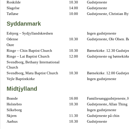
Roskilde
10.30
Gudstjeneste
Slagelse
14.00
Gudstjeneste
Tølløse
10.00
Gudstjeneste, Christian B
Syddanmark
Esbjerg – Sydjyllandskredsen
Ingen gudstjeneste
Odense
10.30
Gudstjeneste, Ole Olsen. B
Oure
Ringe – Chin Baptist Church
10.30
Børnekirke. 12.30 Gudstje
Ringe – Lai Baptist Church
12.00
Gudstjeneste og børnekirk
Svendborg, Bethany International
Church
Svendborg, Matu Baptist Church
10.30
Børnekirke. 12.00 Gudstje
Vejle Baptistkirke
Ingen gudstjeneste
Midtjylland
Brande
16.00
Familiesanggudstjeneste,
Holstebro
10.30
Gudstjeneste, Allan Thing
Silkeborg
Ingen gudstjeneste
Skjern
11.30
Gudstjeneste på chin
Aarhus
10.30
Gudstjeneste