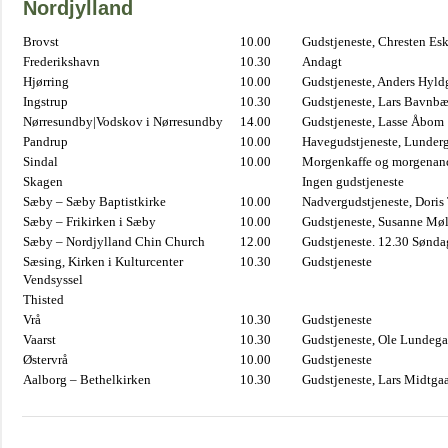
Nordjylland
Brovst
10.00
Gudstjeneste, Chresten Es
Frederikshavn
10.30
Andagt
Hjørring
10.00
Gudstjeneste, Anders Hyl
Ingstrup
10.30
Gudstjeneste, Lars Bavnb
Nørresundby|Vodskov i Nørresundby
14.00
Gudstjeneste, Lasse Åbom
Pandrup
10.00
Havegudstjeneste, Lunderg
Sindal
10.00
Morgenkaffe og morgenand
Skagen
Ingen gudstjeneste
Sæby – Sæby Baptistkirke
10.00
Nadvergudstjeneste, Doris
Sæby – Frikirken i Sæby
10.00
Gudstjeneste, Susanne Møl
Sæby – Nordjylland Chin Church
12.00
Gudstjeneste. 12.30 Sønda
Sæsing, Kirken i Kulturcenter
10.30
Gudstjeneste
Vendsyssel
Thisted
Vrå
10.30
Gudstjeneste
Vaarst
10.30
Gudstjeneste, Ole Lundega
Østervrå
10.00
Gudstjeneste
Aalborg – Bethelkirken
10.30
Gudstjeneste, Lars Midtga