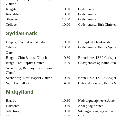
Church
Ringsted
10.30
Gudstjeneste
Roskilde
10.30
Gudstjeneste
Slagelse
14.00
Gudstjeneste
Tølløse
10.00
Gudstjeneste, Birk Christe
Syddanmark
Esbjerg – Sydjyllandskredsen
10.30
Udflugt til Christiansfeld
Odense
10.30
Gudstjeneste, Henrik Sønd
Oure
Ringe – Chin Baptist Church
10.30
Børnekirke. 12.30 Gudstje
Ringe – Lai Baptist Church
12.00
Gudstjeneste og børnekirk
Svendborg, Bethany International
Church
Svendborg, Matu Baptist Church
10.30
Børnekirke. 12.00 Gudstje
Vejle Baptistkirke
14.00
Cafégudstjeneste, Henrik 
Midtjylland
Brande
10.30
Nadvergudstjeneste, Anne
Holstebro
10.30
Andagt og brunch
Silkeborg
10.00
Søndagsandagt og samvær 