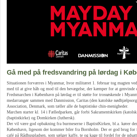
Gå med på fredsvandring på lørdag i Kø
Situationen forværres i Myanmar, hvor militæret 1. februar tog magten ve
med til at give håb og mod til den bevægelse, der kæmper for at genvinde 
Fredsmarchen i København på lørdag er til støtte for trossøskende i Myanm
medarrangør sammen med Danmission, Caritas (den katolske nødhjælpsorga
Association, Denmark, som tæller alle de baptistiske chin-menigheder.
Marchen starter kl. 14 i Fælledparken, går forbi Sakramentskirken (katolsk
(baptistkirke) og Domkirken (luthersk).
Der vil være god opbakning fra burmeserne i BaptistKirken, bl.a. kører der 
København, ligesom der kommer biler fra Bornholm. Der er god brug for frivi
café på Rådhuspladsen, som sælger kaffe, te og kage til fordel for de udsa