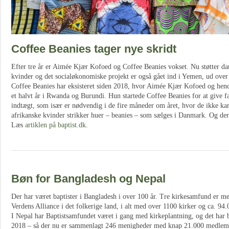
Coffee Beanies tager nye skridt
Efter tre år er Aimée Kjær Kofoed og Coffee Beanies vokset. Nu støtter dan
kvinder og det socialøkonomiske projekt er også gået ind i Yemen, ud over 
Coffee Beanies har eksisteret siden 2018, hvor Aimée Kjær Kofoed og hen
et halvt år i Rwanda og Burundi. Hun startede Coffee Beanies for at give fa
indtægt, som især er nødvendig i de fire måneder om året, hvor de ikke ka
afrikanske kvinder strikker huer – beanies – som sælges i Danmark. Og der 
Læs
artiklen på baptist.dk
.
Bøn for Bangladesh og Nepal
Der har været baptister i Bangladesh i over 100 år. Tre kirkesamfund er 
Verdens Alliance i det folkerige land, i alt med over 1100 kirker og ca. 9
I Nepal har Baptistsamfundet været i gang med kirkeplantning, og det har
2018 – så der nu er sammenlagt 246 menigheder med knap 21.000 medlem