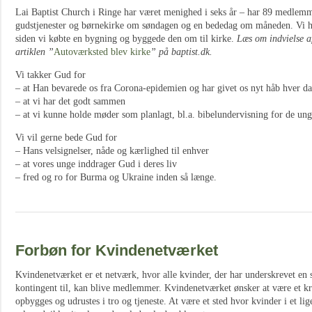
Lai Baptist Church i Ringe har været menighed i seks år – har 89 medlem
gudstjenester og børnekirke om søndagen og en bededag om måneden. Vi ha
siden vi købte en bygning og byggede den om til kirke.
Læs om indvielse af
artiklen ”
Autoværksted blev kirke
” på baptist.dk.
Vi takker Gud for
– at Han bevarede os fra Corona-epidemien og har givet os nyt håb hver dag
– at vi har det godt sammen
– at vi kunne holde møder som planlagt, bl.a. bibelundervisning for de ung
Vi vil gerne bede Gud for
– Hans velsignelser, nåde og kærlighed til enhver
– at vores unge inddrager Gud i deres liv
– fred og ro for Burma og Ukraine inden så længe.
Forbøn for Kvindenetværket
Kvindenetværket er et netværk, hvor alle kvinder, der har underskrevet en
kontingent til, kan blive medlemmer. Kvindenetværket ønsker at være et kri
opbygges og udrustes i tro og tjeneste. At være et sted hvor kvinder i et li