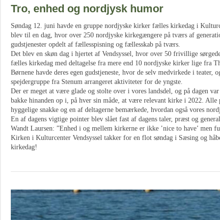
Tro, enhed og nordjysk humor
Søndag 12. juni havde en gruppe nordjyske kirker fælles kirkedag i Kultur
blev til en dag, hvor over 250 nordjyske kirkegængere på tværs af generat
gudstjenester opdelt af fællesspisning og fællesskab på tværs.
Det blev en skøn dag i hjertet af Vendsyssel, hvor over 50 frivillige sørg
fælles kirkedag med deltagelse fra mere end 10 nordjyske kirker lige fra Th
Børnene havde deres egen gudstjeneste, hvor de selv medvirkede i teater, o
spejdergruppe fra Stenum arrangeret aktiviteter for de yngste.
Der er meget at være glade og stolte over i vores landsdel, og på dagen var 
bakke hinanden op i, på hver sin måde, at være relevant kirke i 2022. Alle
hyggelige snakke og en af deltagerne bemærkede, hvordan også vores nor
En af dagens vigtige pointer blev slået fast af dagens taler, præst og gener
Wandt Laursen: ”Enhed i og mellem kirkerne er ikke ’nice to have’ men f
Kirken i Kulturcenter Vendsyssel takker for en flot søndag i Sæsing og håbe
kirkedag!