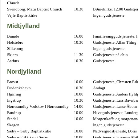
Church
Svendborg, Matu Baptist Church
10.30
Børnekirke. 12.00 Gudstje
Vejle Baptistkirke
Ingen gudstjeneste
Midtjylland
Brande
16.00
Familiesanggudstjeneste,
Holstebro
10.30
Gudstjeneste, Allan Thing
Silkeborg
Ingen gudstjeneste
Skjern
11.30
Gudstjeneste på chin
Aarhus
10.30
Gudstjeneste
Nordjylland
Brovst
10.00
Gudstjeneste, Chresten Es
Frederikshavn
10.30
Andagt
Hjørring
10.00
Gudstjeneste, Anders Hyl
Ingstrup
10.30
Gudstjeneste, Lars Bavnb
Nørresundby|Vodskov i Nørresundby
14.00
Gudstjeneste, Lasse Åbom
Pandrup
10.00
Havegudstjeneste, Lunderg
Sindal
10.00
Morgenkaffe og morgenand
Skagen
Ingen gudstjeneste
Sæby – Sæby Baptistkirke
10.00
Nadvergudstjeneste, Doris
Sæby – Frikirken i Sæby
10.00
Gudstjeneste, Susanne Møl