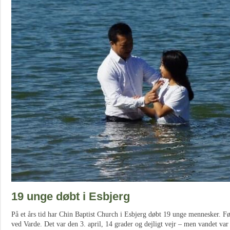
19 unge døbt i Esbjerg
På et års tid har Chin Baptist Church i Esbjerg døbt 19 unge mennesker. Fø
ved Varde. Det var den 3. april, 14 grader og dejligt vejr – men vandet var