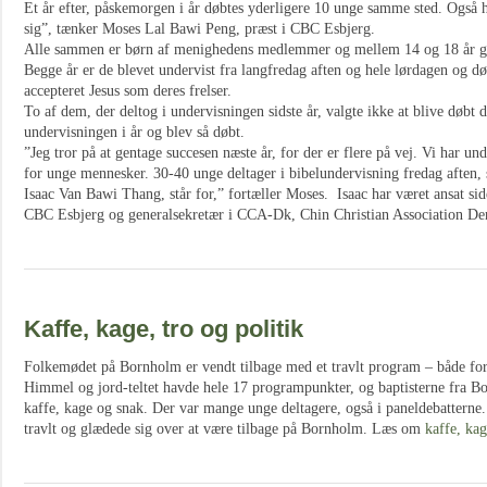
Et år efter, påskemorgen i år døbtes yderligere 10 unge samme sted. Også 
sig”, tænker Moses Lal Bawi Peng, præst i CBC Esbjerg.
Alle sammen er børn af menighedens medlemmer og mellem 14 og 18 år g
Begge år er de blevet undervist fra langfredag aften og hele lørdagen og d
accepteret Jesus som deres frelser.
To af dem, der deltog i undervisningen sidste år, valgte ikke at blive døbt
undervisningen i år og blev så døbt.
”Jeg tror på at gentage succesen næste år, for der er flere på vej. Vi har 
for unge mennesker. 30-40 unge deltager i bibelundervisning fredag aften,
Isaac Van Bawi Thang, står for,” fortæller Moses. Isaac har været ansat side
CBC Esbjerg og generalsekretær i CCA-Dk, Chin Christian Association D
Kaffe, kage, tro og politik
Folkemødet på Bornholm er vendt tilbage med et travlt program – både for
Himmel og jord-teltet havde hele 17 programpunkter, og baptisterne fra 
kaffe, kage og snak. Der var mange unge deltagere, også i paneldebattern
travlt og glædede sig over at være tilbage på Bornholm. Læs om
kaffe, kag