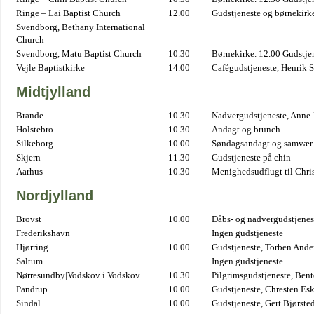
Ringe – Lai Baptist Church
12.00
Gudstjeneste og børnekirk
Svendborg, Bethany International
Church
Svendborg, Matu Baptist Church
10.30
Børnekirke. 12.00 Gudstje
Vejle Baptistkirke
14.00
Cafégudstjeneste, Henrik 
Midtjylland
Brande
10.30
Nadvergudstjeneste, Anne
Holstebro
10.30
Andagt og brunch
Silkeborg
10.00
Søndagsandagt og samvær 
Skjern
11.30
Gudstjeneste på chin
Aarhus
10.30
Menighedsudflugt til Chris
Nordjylland
Brovst
10.00
Dåbs- og nadvergudstjenest
Frederikshavn
Ingen gudstjeneste
Hjørring
10.00
Gudstjeneste, Torben And
Saltum
Ingen gudstjeneste
Nørresundby|Vodskov i Vodskov
10.30
Pilgrimsgudstjeneste, Bent
Pandrup
10.00
Gudstjeneste, Chresten Es
Sindal
10.00
Gudstjeneste, Gert Bjørste