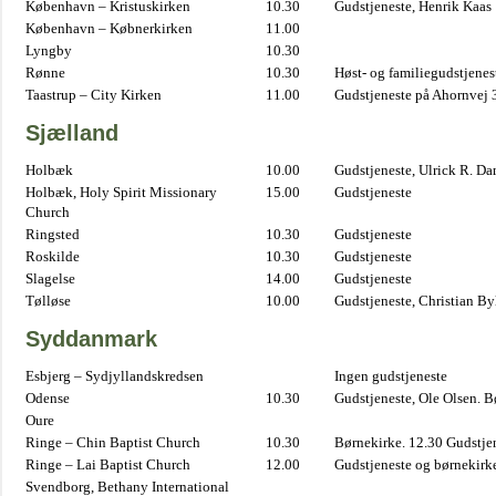
København – Kristuskirken
10.30
Gudstjeneste, Henrik Kaas
København – Købnerkirken
11.00
Lyngby
10.30
Rønne
10.30
Høst- og familiegudstjene
Taastrup – City Kirken
11.00
Gudstjeneste på Ahornvej 
Sjælland
Holbæk
10.00
Gudstjeneste, Ulrick R. D
Holbæk, Holy Spirit Missionary
15.00
Gudstjeneste
Church
Ringsted
10.30
Gudstjeneste
Roskilde
10.30
Gudstjeneste
Slagelse
14.00
Gudstjeneste
Tølløse
10.00
Gudstjeneste, Christian B
Syddanmark
Esbjerg – Sydjyllandskredsen
Ingen gudstjeneste
Odense
10.30
Gudstjeneste, Ole Olsen. B
Oure
Ringe – Chin Baptist Church
10.30
Børnekirke. 12.30 Gudstje
Ringe – Lai Baptist Church
12.00
Gudstjeneste og børnekirk
Svendborg, Bethany International