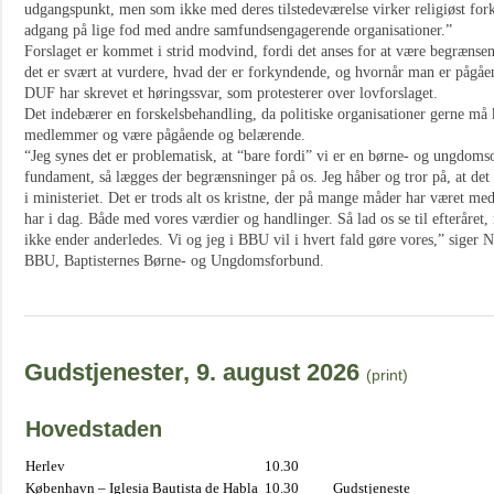
udgangspunkt, men som ikke med deres tilstedeværelse virker religiøst forky
adgang på lige fod med andre samfundsengagerende organisationer.”
Forslaget er kommet i strid modvind, fordi det anses for at være begrænsen
det er svært at vurdere, hvad der er forkyndende, og hvornår man er pågåe
DUF har skrevet et høringssvar, som protesterer over lovforslaget.
Det indebærer en forskelsbehandling, da politiske organisationer gerne må
medlemmer og være pågående og belærende.
“Jeg synes det er problematisk, at “bare fordi” vi er en børne- og ungdomso
fundament, så lægges der begrænsninger på os. Jeg håber og tror på, at det
i ministeriet. Det er trods alt os kristne, der på mange måder har været me
har i dag. Både med vores værdier og handlinger. Så lad os se til efteråret,
ikke ender anderledes. Vi og jeg i BBU vil i hvert fald gøre vores,” siger 
BBU, Baptisternes Børne- og Ungdomsforbund.
Gudstjenester, 9. august 2026
(print)
Hovedstaden
Herlev
10.30
København – Iglesia Bautista de Habla
10.30
Gudstjeneste