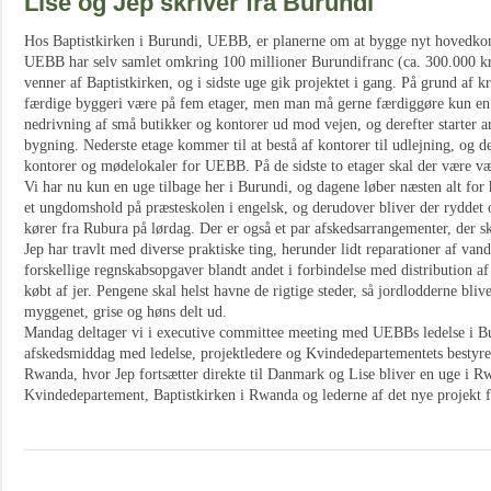
Lise og Jep skriver fra Burundi
Hos Baptistkirken i Burundi, UEBB, er planerne om at bygge nyt hovedkonto
UEBB har selv samlet omkring 100 millioner Burundifranc (ca. 300.000 kr
venner af Baptistkirken, og i sidste uge gik projektet i gang. På grund af 
færdige byggeri være på fem etager, men man må gerne færdiggøre kun en e
nedrivning af små butikker og kontorer ud mod vejen, og derefter starter a
bygning. Nederste etage kommer til at bestå af kontorer til udlejning, og d
kontorer og mødelokaler for UEBB. På de sidste to etager skal der være vær
Vi har nu kun en uge tilbage her i Burundi, og dagene løber næsten alt for 
et ungdomshold på præsteskolen i engelsk, og derudover bliver der ryddet o
kører fra Rubura på lørdag. Der er også et par afskedsarrangementer, der sk
Jep har travlt med diverse praktiske ting, herunder lidt reparationer af va
forskellige regnskabsopgaver blandt andet i forbindelse med distribution af 
købt af jer. Pengene skal helst havne de rigtige steder, så jordlodderne bli
myggenet, grise og høns delt ud.
Mandag deltager vi i executive committee meeting med UEBBs ledelse i B
afskedsmiddag med ledelse, projektledere og Kvindedepartementets bestyrels
Rwanda, hvor Jep fortsætter direkte til Danmark og Lise bliver en uge i 
Kvindedepartement, Baptistkirken i Rwanda og lederne af det nye projekt f