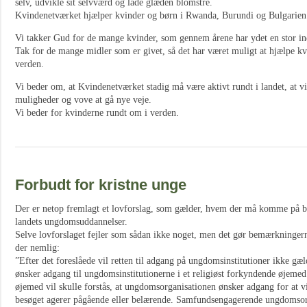
selv, udvikle sit selvværd og lade glæden blomstre.
Kvindenetværket hjælper kvinder og børn i Rwanda, Burundi og Bulgarien
Vi takker Gud for de mange kvinder, som gennem årene har ydet en stor ind
Tak for de mange midler som er givet, så det har været muligt at hjælpe k
verden.
Vi beder om, at Kvindenetværket stadig må være aktivt rundt i landet, at vi
muligheder og vove at gå nye veje.
Vi beder for kvinderne rundt om i verden.
Forbudt for kristne unge
Der er netop fremlagt et lovforslag, som gælder, hvem der må komme på b
landets ungdomsuddannelser.
Selve lovforslaget fejler som sådan ikke noget, men det gør bemærkninge
der nemlig:
”Efter det foreslåede vil retten til adgang på ungdomsinstitutioner ikke gæ
ønsker adgang til ungdomsinstitutionerne i et religiøst forkyndende øjemed
øjemed vil skulle forstås, at ungdomsorganisationen ønsker adgang for at v
besøget agerer pågående eller belærende. Samfundsengagerende ungdomsorga