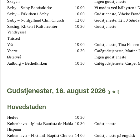
Skagen
Ingen gudstjeneste
Sæby – Sæby Baptistkirke
10.00
Vi mødes ved bålhytten i 
Sæby – Frikirken i Sæby
10.00
Gudstjeneste, Vibeke Fran
Sæby – Nordjylland Chin Church
12.00
Gudstjeneste. 12.30 Sønda
Sæsing, Kirken i Kulturcenter
10.30
Gudstjeneste
Vendsyssel
Thisted
Vrå
19.00
Gudstjeneste, Tina Hansen
Vaarst
10.30
Cafégudstjeneste, Matina 
Østervrå
Ingen gudstjeneste
Aalborg – Bethelkirken
10.30
Cafégudstjeneste, Casper 
Gudstjenester, 16. august 2026
(print)
Hovedstaden
Herlev
10.30
København – Iglesia Bautista de Habla
10.30
Gudstjeneste
Hispana
København – First Intl. Baptist Church
14.00
Gudstjeneste på engelsk