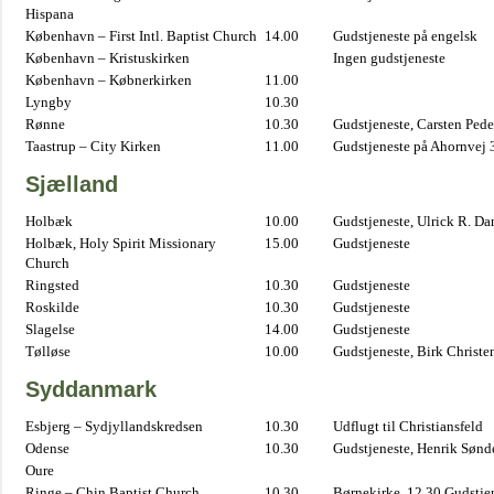
Hispana
København – First Intl. Baptist Church
14.00
Gudstjeneste på engelsk
København – Kristuskirken
Ingen gudstjeneste
København – Købnerkirken
11.00
Lyngby
10.30
Rønne
10.30
Gudstjeneste, Carsten Pede
Taastrup – City Kirken
11.00
Gudstjeneste på Ahornvej 
Sjælland
Holbæk
10.00
Gudstjeneste, Ulrick R. D
Holbæk, Holy Spirit Missionary
15.00
Gudstjeneste
Church
Ringsted
10.30
Gudstjeneste
Roskilde
10.30
Gudstjeneste
Slagelse
14.00
Gudstjeneste
Tølløse
10.00
Gudstjeneste, Birk Christe
Syddanmark
Esbjerg – Sydjyllandskredsen
10.30
Udflugt til Christiansfeld
Odense
10.30
Gudstjeneste, Henrik Sønd
Oure
Ringe – Chin Baptist Church
10.30
Børnekirke. 12.30 Gudstje