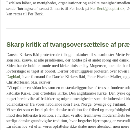
Ledelsen håber, at menigheder, organisationer og enkelte menighedsmedle
sende ’høringssvar’ senest 3. marts til Per Beck på
Per.Beck@baptist.dk
, 2
kan rettes til Per Beck.
Skarp kritik af tvangsoversættelse af pr
Danske Kirkers Råd protesterede tilbage i oktober til statsminister Mette F
som skal kræve, at alle prædikener, der holdes på et andet sprog end dansk,
Siden har de holdt et møde med kirkeminister Joy Mogensen, men det har ik
lovforslaget er taget af bordet. Derfor offentliggøres protesten over loven 
Dagblad
, hvor formand for Danske Kirkers Råd, Peter Fischer-Møller, og 
Christoffersen bl.a. skriver:
”Vi opfatter en sådan lov som en mistænkeliggørelse af trossamfundene ude
katolske Kirke, Den ortodokse Kirke, Den anglikanske Kirke, Den tyske o
meget brede vifte af frikirker og migrantmenigheder samt de lutherske ki
udlandskirker fra vores nabolande som f.eks. Norge, Sverige og Finland.
Vi ser det som et brud på den danske tradition for frihed og mangfoldighed,
imod den lutherske tradition, i hvilken vi altid fremhæver modersmålets be
særligt danske grundtvigske tradition, hvor begrebet hjertesprog er væsentli
En sådan lov vil efter vores opfattelse ikke skabe mere åbenhed, men mere