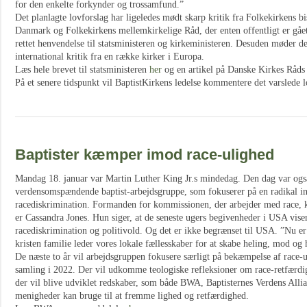
for den enkelte forkynder og trossamfund.”
Det planlagte lovforslag har ligeledes mødt skarp kritik fra Folkekirkens 
Danmark og Folkekirkens mellemkirkelige Råd, der enten offentligt er gået
rettet henvendelse til statsministeren og kirkeministeren. Desuden møder de
international kritik fra en række kirker i Europa.
Læs hele brevet til statsministeren
her
og en artikel på Danske Kirkes Råd
På et senere tidspunkt vil BaptistKirkens ledelse kommentere det varslede l
Baptister kæmper imod race-ulighed
Mandag 18. januar var Martin Luther King Jr.s mindedag. Den dag var også 
verdensomspændende baptist-arbejdsgruppe, som fokuserer på en radikal i
racediskrimination. Formanden for kommissionen, der arbejder med race,
er Cassandra Jones. Hun siger, at de seneste ugers begivenheder i USA viser,
racediskrimination og politivold. Og det er ikke begrænset til USA. ”Nu er 
kristen familie leder vores lokale fællesskaber for at skabe heling, mod og 
De næste to år vil arbejdsgruppen fokusere særligt på bekæmpelse af race-u
samling i 2022. Der vil udkomme teologiske refleksioner om race-retfærdi
der vil blive udviklet redskaber, som både BWA, Baptisternes Verdens Alli
menigheder kan bruge til at fremme lighed og retfærdighed.