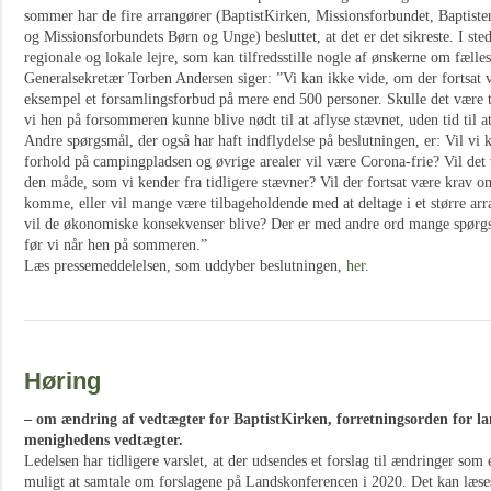
sommer har de fire arrangører (BaptistKirken, Missionsforbundet, Baptis
og Missionsforbundets Børn og Unge) besluttet, at det er det sikreste. I stede
regionale og lokale lejre, som kan tilfredsstille nogle af ønskerne om fælle
Generalsekretær Torben Andersen siger: ”Vi kan ikke vide, om der fortsat vi
eksempel et forsamlingsforbud på mere end 500 personer. Skulle det være ti
vi hen på forsommeren kunne blive nødt til at aflyse stævnet, uden tid til a
Andre spørgsmål, der også har haft indflydelse på beslutningen, er: Vil vi 
forhold på campingpladsen og øvrige arealer vil være Corona-frie? Vil det 
den måde, som vi kender fra tidligere stævner? Vil der fortsat være krav o
komme, eller vil mange være tilbageholdende med at deltage i et større 
vil de økonomiske konsekvenser blive? Der er med andre ord mange spørgsm
før vi når hen på sommeren.”
Læs pressemeddelelsen, som uddyber beslutningen,
her
.
Høring
– om ændring af vedtægter for BaptistKirken, forretningsorden for l
menighedens vedtægter.
Ledelsen har tidligere varslet, at der udsendes et forslag til ændringer som 
muligt at samtale om forslagene på Landskonferencen i 2020. Det kan læs