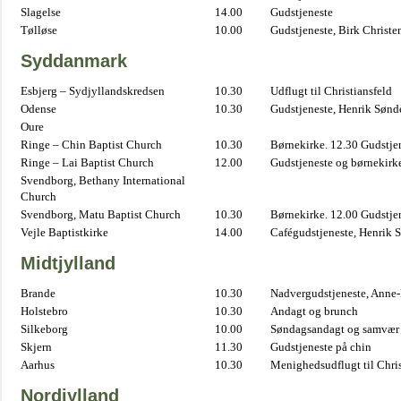
Slagelse
14.00
Gudstjeneste
Tølløse
10.00
Gudstjeneste, Birk Christe
Syddanmark
Esbjerg – Sydjyllandskredsen
10.30
Udflugt til Christiansfeld
Odense
10.30
Gudstjeneste, Henrik Sønd
Oure
Ringe – Chin Baptist Church
10.30
Børnekirke. 12.30 Gudstje
Ringe – Lai Baptist Church
12.00
Gudstjeneste og børnekirk
Svendborg, Bethany International
Church
Svendborg, Matu Baptist Church
10.30
Børnekirke. 12.00 Gudstje
Vejle Baptistkirke
14.00
Cafégudstjeneste, Henrik 
Midtjylland
Brande
10.30
Nadvergudstjeneste, Anne
Holstebro
10.30
Andagt og brunch
Silkeborg
10.00
Søndagsandagt og samvær 
Skjern
11.30
Gudstjeneste på chin
Aarhus
10.30
Menighedsudflugt til Chris
Nordjylland