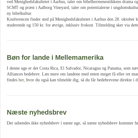
ved Menighedsfakultetet i Aarhus, taler om bibelhermeneutikkens drama o
SCMT og præst i Aalborg Vineyard, taler om potentialerne i ungdomskultur
ny bibelkultur.
Konferencen finder sted på Menighedsfakultetet i Aarhus den 28. oktober kl
studerende og 150 kr. for øvrige, inklusiv frokost. Tilmelding sker via det
Bøn for lande i Mellemamerika
I denne uge er det Costa Rica, El Salvador, Nicaragua og Panama, som næv
Alliances bedebrev. Læs mere om landene med enten meget få eller ret mang
findes
her
, hvor du også kan tilmelde dig, så du får bedebrevene direkte i 
Næste nyhedsbrev
Der udsendes ikke nyhedsbrev i næste uge, så næste nyhedsbrev kommer før