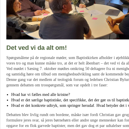
Det ved vi da alt om!
Spørgsmålene på de regionale møder, som Baptistkirken afholder i øjeblikk
vores tro og man kunne måske tro, at det er helt åbenbart – det ved vi da a
Ved mødet i Sæsing 7. oktober mødtes omkring 50 deltagere fra ni menighe
og samtidig høre om tilbud om menighedsudvikling samt de kommende beg
Denne gang var det medlem af teologisk forum og ledelsen Christian Bylun
gennem debatten om trosspørgsmål, som var opdelt i tre faser:
Hvad har vi fælles med alle kristne?
Hvad er det særlige baptistiske, det specifikke, det der gør os til baptistk
Hvad er det konkrete udtryk, som springer herudaf. Hvad betyder det i
Debatten blev livlig rundt om bordene, måske især fordi Christian gav gru
formulere jeres svar, så jeres børnebørn eller andre unge mennesker kan fo
opgave for en flok garvede baptister, men det gav dog et par udtalelser som 