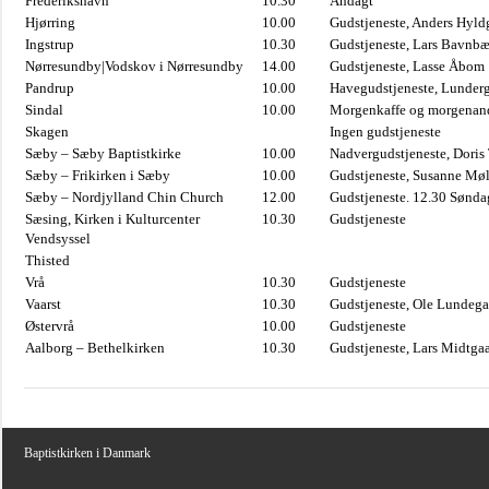
Frederikshavn
10.30
Andagt
Hjørring
10.00
Gudstjeneste, Anders Hyl
Ingstrup
10.30
Gudstjeneste, Lars Bavnb
Nørresundby|Vodskov i Nørresundby
14.00
Gudstjeneste, Lasse Åbom
Pandrup
10.00
Havegudstjeneste, Lunderg
Sindal
10.00
Morgenkaffe og morgenand
Skagen
Ingen gudstjeneste
Sæby – Sæby Baptistkirke
10.00
Nadvergudstjeneste, Doris
Sæby – Frikirken i Sæby
10.00
Gudstjeneste, Susanne Møl
Sæby – Nordjylland Chin Church
12.00
Gudstjeneste. 12.30 Sønda
Sæsing, Kirken i Kulturcenter
10.30
Gudstjeneste
Vendsyssel
Thisted
Vrå
10.30
Gudstjeneste
Vaarst
10.30
Gudstjeneste, Ole Lundega
Østervrå
10.00
Gudstjeneste
Aalborg – Bethelkirken
10.30
Gudstjeneste, Lars Midtga
Baptistkirken i Danmark