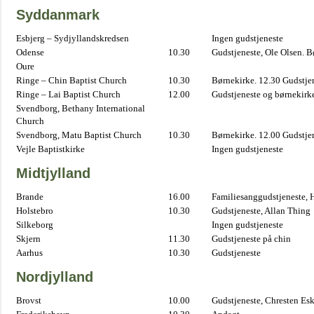
Syddanmark
Esbjerg – Sydjyllandskredsen
Ingen gudstjeneste
Odense
10.30
Gudstjeneste, Ole Olsen. B
Oure
Ringe – Chin Baptist Church
10.30
Børnekirke. 12.30 Gudstje
Ringe – Lai Baptist Church
12.00
Gudstjeneste og børnekirk
Svendborg, Bethany International
Church
Svendborg, Matu Baptist Church
10.30
Børnekirke. 12.00 Gudstje
Vejle Baptistkirke
Ingen gudstjeneste
Midtjylland
Brande
16.00
Familiesanggudstjeneste,
Holstebro
10.30
Gudstjeneste, Allan Thing
Silkeborg
Ingen gudstjeneste
Skjern
11.30
Gudstjeneste på chin
Aarhus
10.30
Gudstjeneste
Nordjylland
Brovst
10.00
Gudstjeneste, Chresten Es