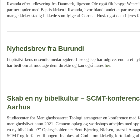
Rwanda efter udlevering fra Danmark, ligesom Ole også fik besøgt Wencela
partnermøder med Baptistkirken i Rwanda, hvor blandt andet et par nye pro
mange kirker stadig lukkede som følge af Corona. Husk også dem i jeres f
Nyhedsbrev fra Burundi
BaptistKirkens udsendte medarbejdere Lise og Jep har udgivet endnu et nyh
har bedt om at modtage dem direkte og kan også læses
her
.
Skab en ny bibelkultur – SCMT-konference
Aarhus
Studiecenter for Menighedsbaseret Teologi arrangerer en konference med fo
menighedslivet anno 2021. Gennem oplæg og workshops arbejdes med spør
en ny bibelkultur?” Oplægsholdere er Bent Bjerring-Nielsen, præst i Amager
SCMT og forfatter til bogen: Indblæst af Gud – om kirkelig fortolkning af 