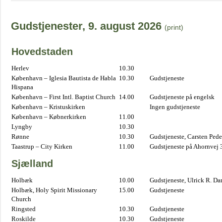
Gudstjenester, 9. august 2026
(print)
Hovedstaden
Herlev
10.30
København – Iglesia Bautista de Habla
10.30
Gudstjeneste
Hispana
København – First Intl. Baptist Church
14.00
Gudstjeneste på engelsk
København – Kristuskirken
Ingen gudstjeneste
København – Købnerkirken
11.00
Lyngby
10.30
Rønne
10.30
Gudstjeneste, Carsten Pede
Taastrup – City Kirken
11.00
Gudstjeneste på Ahornvej 
Sjælland
Holbæk
10.00
Gudstjeneste, Ulrick R. D
Holbæk, Holy Spirit Missionary
15.00
Gudstjeneste
Church
Ringsted
10.30
Gudstjeneste
Roskilde
10.30
Gudstjeneste