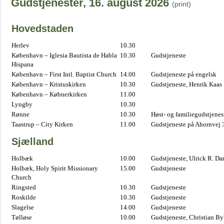
Gudstjenester, 16. august 2026
(print)
Hovedstaden
Herlev
10.30
København – Iglesia Bautista de Habla
10.30
Gudstjeneste
Hispana
København – First Intl. Baptist Church
14.00
Gudstjeneste på engelsk
København – Kristuskirken
10.30
Gudstjeneste, Henrik Kaas
København – Købnerkirken
11.00
Lyngby
10.30
Rønne
10.30
Høst- og familiegudstjene
Taastrup – City Kirken
11.00
Gudstjeneste på Ahornvej 
Sjælland
Holbæk
10.00
Gudstjeneste, Ulrick R. D
Holbæk, Holy Spirit Missionary
15.00
Gudstjeneste
Church
Ringsted
10.30
Gudstjeneste
Roskilde
10.30
Gudstjeneste
Slagelse
14.00
Gudstjeneste
Tølløse
10.00
Gudstjeneste, Christian B