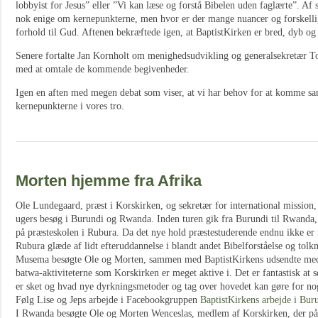
lobbyist for Jesus” eller ”Vi kan læse og forstå Bibelen uden faglærte”. Af s
nok enige om kernepunkterne, men hvor er der mange nuancer og forskellige
forhold til Gud. Aftenen bekræftede igen, at BaptistKirken er bred, dyb og m
Senere fortalte Jan Kornholt om menighedsudvikling og generalsekretær To
med at omtale de kommende begivenheder.
Igen en aften med megen debat som viser, at vi har behov for at komme s
kernepunkterne i vores tro.
Morten hjemme fra Afrika
Ole Lundegaard, præst i Korskirken, og sekretær for international mission,
ugers besøg i Burundi og Rwanda. Inden turen gik fra Burundi til Rwanda, 
på præsteskolen i Rubura. Da det nye hold præstestuderende endnu ikke er 
Rubura glæde af lidt efteruddannelse i blandt andet Bibelforståelse og tol
Musema besøgte Ole og Morten, sammen med BaptistKirkens udsendte med
batwa-aktiviteterne som Korskirken er meget aktive i. Det er fantastisk at s
er sket og hvad nye dyrkningsmetoder og tag over hovedet kan gøre for nogl
Følg Lise og Jeps arbejde i Facebookgruppen
BaptistKirkens arbejde i Bu
I Rwanda besøgte Ole og Morten Wenceslas, medlem af Korskirken, der på t