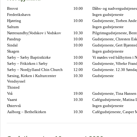
Brovst
10.00
Dåbs- og nadvergudstjenest
Frederikshavn
Ingen gudstjeneste
Hjørring
10.00
Gudstjeneste, Torben And
Saltum
Ingen gudstjeneste
Nørresundby|Vodskov i Vodskov
10.30
Pilgrimsgudstjeneste, Bent
Pandrup
10.00
Gudstjeneste, Chresten Es
Sindal
10.00
Gudstjeneste, Gert Bjørste
Skagen
Ingen gudstjeneste
Sæby – Sæby Baptistkirke
10.00
Vi mødes ved bålhytten i 
Sæby – Frikirken i Sæby
10.00
Gudstjeneste, Vibeke Fran
Sæby – Nordjylland Chin Church
12.00
Gudstjeneste. 12.30 Sønda
Sæsing, Kirken i Kulturcenter
10.30
Gudstjeneste
Vendsyssel
Thisted
Vrå
19.00
Gudstjeneste, Tina Hansen
Vaarst
10.30
Cafégudstjeneste, Matina 
Østervrå
Ingen gudstjeneste
Aalborg – Bethelkirken
10.30
Cafégudstjeneste, Casper 