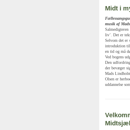
Midt i m
Fællessangsgud
musik af Mads
Salmedigteren 
liv’. Det er t
Selvom det er s
introduktion ti
en tid og må dø
Ved bogens udg
Den udfordring
der bevæger sig
Mads Lindholm 
Olsen er herbo
uddannelse som
Velkomme
Midtsjæ