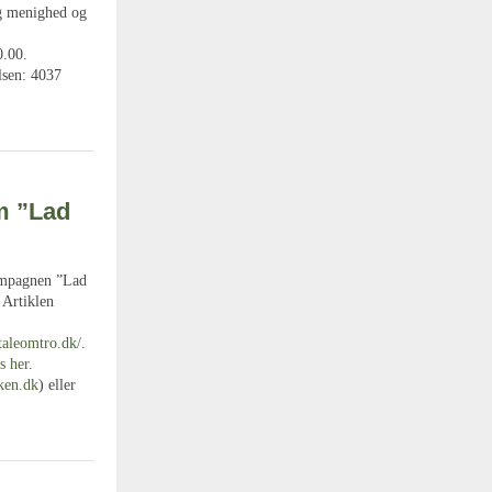
ig menighed og
0.00.
lsen: 4037
om ”Lad
pagnen ”Lad
 Artiklen
taleomtro.dk/
.
s her
.
ken.dk
) eller