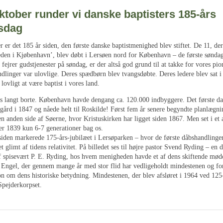
oktober runder vi danske baptisters 185-års
esdag
 er det 185 år siden, den første danske baptistmenighed blev stiftet. De 11, de
en i Kjøbenhavn’, blev døbt i Lersøen nord for København – de første søndag
 fejrer gudstjenester på søndag, er der altså god grund til at takke for vores pio
dlinger var ulovlige. Deres spædbørn blev tvangsdøbte. Deres ledere blev sat i
 lovligt at være baptist i vores land.
s langt borte. København havde dengang ca. 120.000 indbyggere. Det første d
gård i 1847 og nåede helt til Roskilde! Først fem år senere begyndte planlægni
n anden side af Søerne, hvor Kristuskirken har ligget siden 1867. Men set i et 
ger 1839 kun 6-7 generationer bag os.
 siden markerede 175-års-jubilæet i Lersøparken – hvor de første dåbshandlinger
et glimt af tidens relativitet. På billedet ses til højre pastor Svend Ryding – en d
 spisevært P. E. Ryding, hos hvem menigheden havde et af dens skiftende møde
e Engel, der gennem mange år med stor flid har vedligeholdt mindestenen og for
n om dens historiske betydning. Mindestenen, der blev afsløret i 1964 ved 125-
Spejderkorpset.