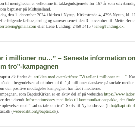
ion til menigheden er velkomne til takkegudstjeneste for 167 år som selvstænd
som baptister på Midtsjælland.
ndag den 1. december 2024 i kirken i Nyrup, Kirkestræde 4, 4296 Nyrup, kl. 1
efterfølgende fællesspisning og samvær senest den 3. november til: Mette Berte
.bertelsen@gmail.com
eller Lene Lunding: 2460 3415 /
lene@lunding.dk
.
er i millioner nu…” – Seneste information 
 om tro”-kampagnen
aptist.dk finder du
artiklen med overskriften: ”Vi tæller i millioner nu…”.
Kam
 nåede i begyndelsen af oktober ud til 1,4 millioner danskere på sociale medier.
 om den positive modtagelse kampagnen har fået i medierne.
mpagnen, som BaptistKirken er en aktiv del af på websiden
https://www.lados
 er der udsendt
Informationsbrev med links til kommunikationspakke, der finde
e oplevelser med “Lad os tale om tro”: Skriv til Nyhedsbrevet (
info@baptistkir
ist.dk (
webredaktion@baptist.dk
).