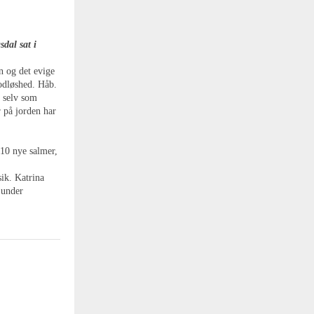
dal sat i
n og det evige
Modløshed. Håb.
r selv som
r på jorden har
10 nye salmer,
ik. Katrina
 under