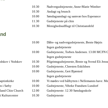
10.30
Nadvergudstjeneste, Anne-Marie Winther
10.30
Andagt og brunch
10.00
Søndagsandagt og samvær hos Esperance
11.30
Gudstjeneste på chin
10.30
Menighedsudflugt til Christiansfeld
and
10.00
Dåbs- og nadvergudstjeneste, Bente Højris
Ingen gudstjeneste
10.00
Gudstjeneste, Torben Andersen. 13.00 MCFN G
Ingen gudstjeneste
odskov i Vodskov
10.30
Pilgrimsgudstjeneste, Bente og Svend Eli Jens
10.00
Gudstjeneste, Chresten Eskildsen
10.00
Gudstjeneste, Gert Bjørsted
Ingen gudstjeneste
ptistkirke
10.00
Vi mødes ved bålhytten i Nellemanns have. Me
en i Sæby
10.00
Gudstjeneste, Vibeke Frandsen Lundorf
land Chin Church
12.00
Gudstjeneste. 12.30 Søndagsskole
i Kulturcenter
10.30
Gudstjeneste