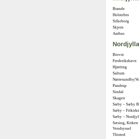
Brande
Holstebro
Silkeborg
Skjern
Aarhus
Nordjyll
Brovst
Frederikshavn
Hjørring
Saltum
Nørresundby|V
Pandrup
Sindal
Skagen
Sæby – Sæby Ba
Sæby – Frikirk
Sæby – Nordjyl
Sæsing, Kirken 
Vendsyssel
Thisted