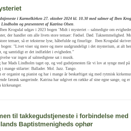
ysteriet
stjeneste i Karmelkirken 27. oktober 2024 kl. 10.30 med salmer af Iben Krogs
 Lindholm og præsenteret af Katrina Olsen
.
Iben Krogsdal udgav i 2023 bogen ’Midt i mysteriet – salmedigte om evighede
ekster, der handler om alle livets store temaer: Fødsel. Død. Taknemmelighed. 
tore temaer, så er teksterne lyse, håbefulde og finurlige. Iben Krogsdal skrive
l bogen: ”Livet viser sig mere og mere uudgrundeligt i det mysterium, at alt he
, og samtidigt er det indfældet i evigheden.”
ivelse var ingen af salmedigtene sat i musik.
 har Mads Lindholm taget op, og ved gudstjenesten får vi lov at synge med på 
 i mange stilarter: Ballader. Mol. Jazz. Tango.
er organist og pianist og har i mange år beskæftiget sig med rytmisk kirkemus
ende færøsk sangerinde. Katrina har udgivet en række af sine egne sange, og er
 kirkesanger.
n til takkegudstjeneste i forbindelse med
llands Baptistmenigheds ophør