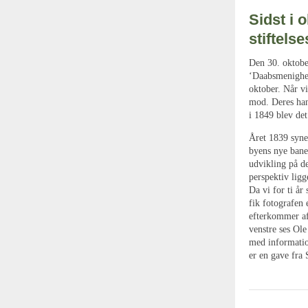
Sidst i 
stiftels
Den 30. oktober
‘Daabsmenighed
oktober. Når vi
mod. Deres han
i 1849 blev det
Året 1839 syne
byens nye bane
udvikling på de
perspektiv lig
Da vi for ti år
fik fotografen 
efterkommer af
venstre ses Ol
med informatio
er en gave fra 