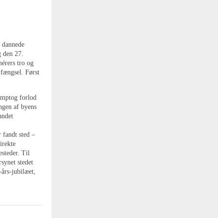
r dannede
 den 27.
nérers tro og
 fængsel. Først
amptog forlod
ngen af byens
andet
 fandt sted –
irekte
steder. Til
synet stedet
års-jubilæet,