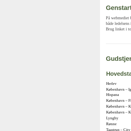
Genstar
På webmediet ba
både ledelsens
Brug linket i t
Gudstjen
Hovedst
Herlev
København – Ig
Hispana
København – Fir
København – Kr
København – K
Lyngby
Rønne
Taastrup – City