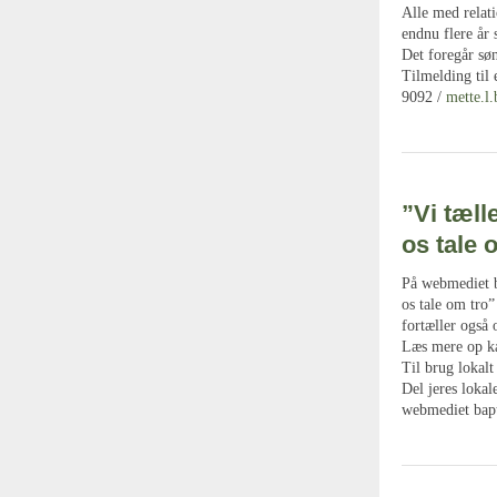
Alle med relat
endnu flere år 
Det foregår sø
Tilmelding til 
9092 /
mette.l
”Vi tæll
os tale
På webmediet b
os tale om tro”
fortæller også
Læs mere op ka
Til brug lokalt
Del jeres lokal
webmediet bapt