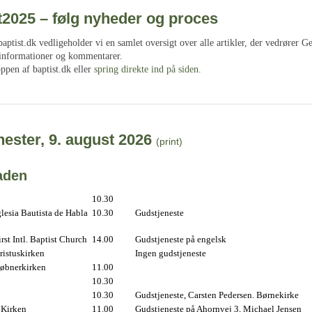
t2025 – følg nyheder og proces
ptist.dk vedligeholder vi en samlet oversigt over alle artikler, der vedrører G
 informationer og kommentarer.
oppen af baptist.dk eller
spring direkte ind på siden.
ester, 9. august 2026
(print)
aden
10.30
lesia Bautista de Habla
10.30
Gudstjeneste
st Intl. Baptist Church
14.00
Gudstjeneste på engelsk
istuskirken
Ingen gudstjeneste
øbnerkirken
11.00
10.30
10.30
Gudstjeneste, Carsten Pedersen. Børnekirke
 Kirken
11.00
Gudstjeneste på Ahornvej 3, Michael Jensen