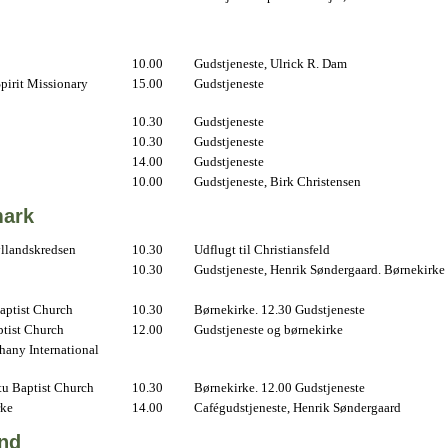
10.00
Gudstjeneste, Ulrick R. Dam
pirit Missionary
15.00
Gudstjeneste
10.30
Gudstjeneste
10.30
Gudstjeneste
14.00
Gudstjeneste
10.00
Gudstjeneste, Birk Christensen
ark
yllandskredsen
10.30
Udflugt til Christiansfeld
10.30
Gudstjeneste, Henrik Søndergaard. Børnekirke
aptist Church
10.30
Børnekirke. 12.30 Gudstjeneste
ptist Church
12.00
Gudstjeneste og børnekirke
hany International
u Baptist Church
10.30
Børnekirke. 12.00 Gudstjeneste
rke
14.00
Cafégudstjeneste, Henrik Søndergaard
and