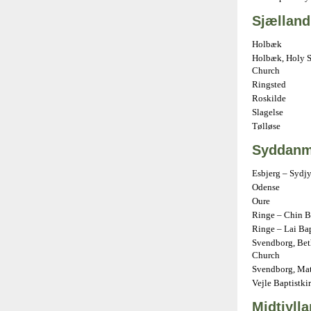
Sjælland
Holbæk
Holbæk, Holy S
Church
Ringsted
Roskilde
Slagelse
Tølløse
Syddanm
Esbjerg – Sydj
Odense
Oure
Ringe – Chin B
Ringe – Lai Ba
Svendborg, Bet
Church
Svendborg, Mat
Vejle Baptistki
Midtjyll