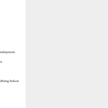
udstjeneste
en
dbring frokost