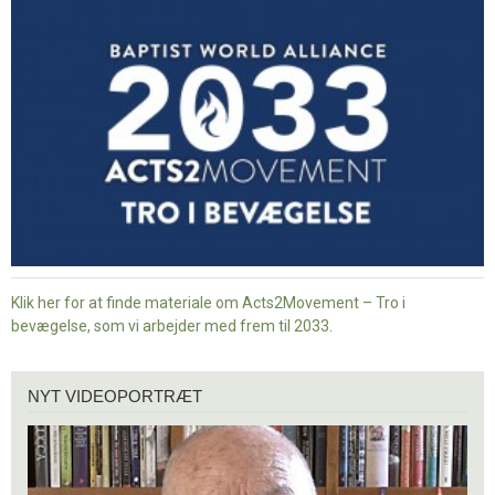
Tro
i
bevægelse
Klik her for at finde materiale om Acts2Movement – Tro i
bevægelse, som vi arbejder med frem til 2033.
Nyt
NYT VIDEOPORTRÆT
videoportræt