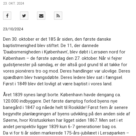
11.0:
Kalender
23. OKT. 2024
12.0:
Inspiration
13.0:
Værktøjskassen
14.0:
Mission
15.0:
Om
23/10/2024
BaptistKirken
Den 30. oktober er det 185 år siden, den første danske
16.0:
Kontakt
baptistmenighed blev stiftet. De 11, der dannede
Næste
‘Daabsmenigheden i Kjøbenhavn’, blev døbt i Lersøen nord for
indlæg:
København – de første søndag den 27. oktober. Når vi fejrer
”Tak
gudstjenester på søndag, er der altså god grund til at takke for
Gud,
vores pionérers tro og mod. Deres handlinger var ulovlige. Deres
for
spædbørn blev tvangsdøbte. Deres ledere blev sat i fængsel.
hver
Først i 1849 blev det lovligt at være baptist i vores land.
en
Året 1839 synes langt borte. København havde dengang ca.
nyfødt
120.000 indbyggere. Det første damptog forlod byens nye
morgen”
Forrige
banegård i 1847 og nåede helt til Roskilde! Først fem år senere
indlæg:
begyndte planlægningen af byens udvikling på den anden side af
Midt
Søerne, hvor Kristuskirken har ligget siden 1867. Men set i et
i
andet perspektiv ligger 1839 kun 6-7 generationer bag os.
mysteriet
Da vi for ti år siden markerede 175-års-jubilæet i Lersøparken –