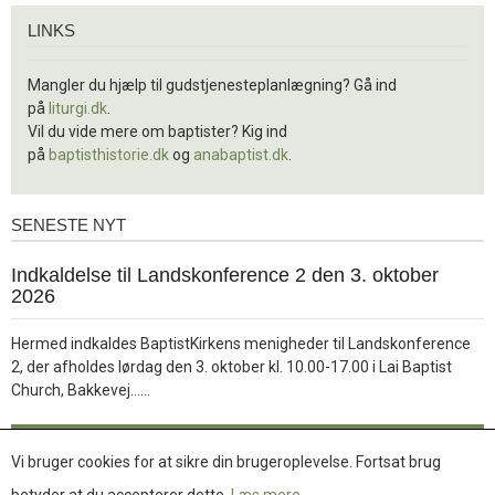
Links
LINKS
Mangler du hjælp til gudstjenesteplanlægning? Gå ind
på
liturgi.dk
.
Vil du vide mere om baptister? Kig ind
på
baptisthistorie.dk
og
anabaptist.dk
.
SENESTE NYT
Seneste
nyt
1.
Indkaldelse til Landskonference 2 den 3. oktober
jul.
2026
2026
Hermed indkaldes BaptistKirkens menigheder til Landskonference
2, der afholdes lørdag den 3. oktober kl. 10.00-17.00 i Lai Baptist
Læs
Church, Bakkevej……
mere
Læs mere
Vi bruger cookies for at sikre din brugeroplevelse. Fortsat brug