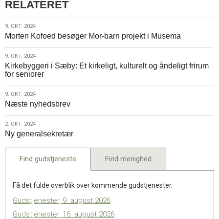
RELATERET
9.
9. OKT. 2024
Morten Kofoed besøger Mor-barn projekt i Musema
okt.
2024
9.
9. OKT. 2024
Kirkebyggeri i Sæby: Et kirkeligt, kulturelt og åndeligt frirum
okt.
for seniorer
2024
9.
9. OKT. 2024
Næste nyhedsbrev
okt.
2024
2.
2. OKT. 2024
Ny generalsekretær
okt.
2024
Find gudstjeneste
Find menighed
Få det fulde overblik over kommende gudstjenester.
Gudstjenester, 9. august 2026
Gudstjenester, 16. august 2026