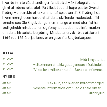
hvor de første dåbshandlinger fandt sted – fik fotografen et
glimt af tidens relativitet. På billedet ses til højre pastor Svend
Ryding – en direkte efterkommer af spisevært P. E. Ryding, hos
hvem menigheden havde et af dens skiftende mødesteder. Til
venstre ses Ole Engel, der gennem mange år med stor flid har
vedligeholdt mindestenen og forsynet stedet med information
om dens historiske betydning. Mindestenen, der blev afsløret i
1964 ved 125-års-jubilæet, er en gave fra Spejderkorpset.
ÆLDRE
23. OKT.
Midt i mysteriet
23. OKT.
Velkommen til takkegudstjeneste i forbindelse med Midtsjællands Baptistmenigheds ophør
23. OKT.
”Vi tæller i millioner nu…” – Seneste information om ”Lad os tale om tro”-kampagnen
NYERE
30. OKT.
”Tak Gud, for hver en nyfødt morgen”
30. OKT.
Seneste information om ”Lad os tale om tro”-kampagnen
30. OKT.
Guldbryllup