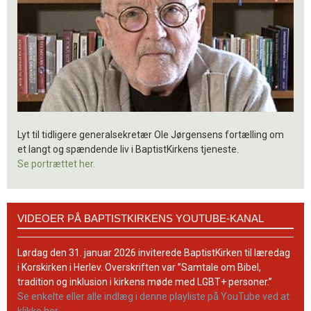
Lyt til tidligere generalsekretær Ole Jørgensens fortælling om
et langt og spændende liv i BaptistKirkens tjeneste.
Se portrættet her.
Videoer
VIDEOER PÅ BAPTISTKIRKENS YOUTUBE-KANAL
på
BaptistKirkens
YouTube-
Lørdag den 31. januar 2026 inviterede BaptistKirken til læredag
kanal
i Korskirken i Herlev. Overskriften var ”Samtale om Bibel,
tradition og inklusion i kirkens møde med LGBT+ personer.”
Se enkelte eller alle indlæg i denne playliste på YouTube ved at
klikke her.