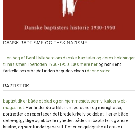
DANSK BAPTISME OG TYSK NAZISME
– en bog af Bent Hylleberg om danske baptister og deres holdninger
til nazismen i perioden 1930-1950. Læs mere
her
og hør Bent
fortælle om arbejdet inden bogudgivelsen i
denne video
.
BAPTIST.DK
baptist.dk
baptist.dk er både et blad og en
hjemmeside, som vi kalder web-
magasinet
. Her finder du artikler om personer og menigheder,
portrætter og reportager, det brede kirkeliv og debat. Her er både
det evigtgyldige og aktuelle nyheder, både om baptister og andre
kristne, og samfundet generelt. Det er en guldgrube at grave i.