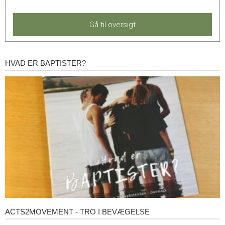
Gå til oversigt
HVAD ER BAPTISTER?
Hvad
er
baptister?
ACTS2MOVEMENT - TRO I BEVÆGELSE
Acts2Movement
-