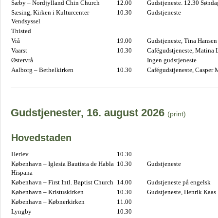
Sæby – Nordjylland Chin Church
12.00
Gudstjeneste. 12.30 Sønda
Sæsing, Kirken i Kulturcenter
10.30
Gudstjeneste
Vendsyssel
Thisted
Vrå
19.00
Gudstjeneste, Tina Hansen
Vaarst
10.30
Cafégudstjeneste, Matina 
Østervrå
Ingen gudstjeneste
Aalborg – Bethelkirken
10.30
Cafégudstjeneste, Casper 
Gudstjenester, 16. august 2026
(print)
Hovedstaden
Herlev
10.30
København – Iglesia Bautista de Habla
10.30
Gudstjeneste
Hispana
København – First Intl. Baptist Church
14.00
Gudstjeneste på engelsk
København – Kristuskirken
10.30
Gudstjeneste, Henrik Kaas
København – Købnerkirken
11.00
Lyngby
10.30