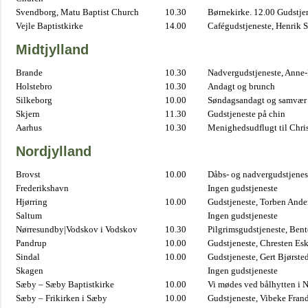
Svendborg, Matu Baptist Church
10.30
Børnekirke. 12.00 Gudstje
Vejle Baptistkirke
14.00
Cafégudstjeneste, Henrik 
Midtjylland
Brande
10.30
Nadvergudstjeneste, Anne
Holstebro
10.30
Andagt og brunch
Silkeborg
10.00
Søndagsandagt og samvær 
Skjern
11.30
Gudstjeneste på chin
Aarhus
10.30
Menighedsudflugt til Chris
Nordjylland
Brovst
10.00
Dåbs- og nadvergudstjenest
Frederikshavn
Ingen gudstjeneste
Hjørring
10.00
Gudstjeneste, Torben And
Saltum
Ingen gudstjeneste
Nørresundby|Vodskov i Vodskov
10.30
Pilgrimsgudstjeneste, Bent
Pandrup
10.00
Gudstjeneste, Chresten Es
Sindal
10.00
Gudstjeneste, Gert Bjørste
Skagen
Ingen gudstjeneste
Sæby – Sæby Baptistkirke
10.00
Vi mødes ved bålhytten i 
Sæby – Frikirken i Sæby
10.00
Gudstjeneste, Vibeke Fran