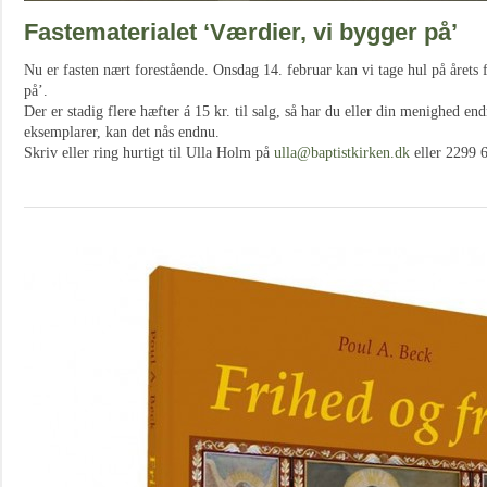
Fastematerialet ‘Værdier, vi bygger på’
Nu er fasten nært forestående. Onsdag 14. februar kan vi tage hul på årets 
på’.
Der er stadig flere hæfter á 15 kr. til salg, så har du eller din menighed end
eksemplarer, kan det nås endnu.
Skriv eller ring hurtigt til Ulla Holm på
ulla@baptistkirken.dk
eller 2299 