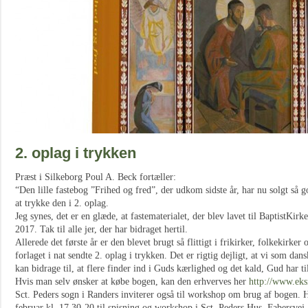
2. oplag i trykken
Præst i Silkeborg Poul A. Beck fortæller:
“Den lille fastebog ”Frihed og fred”, der udkom sidste år, har nu solgt så go
at trykke den i 2. oplag.
Jeg synes, det er en glæde, at fastematerialet, der blev lavet til BaptistKirk
2017. Tak til alle jer, der har bidraget hertil.
Allerede det første år er den blevet brugt så flittigt i frikirker, folkekirker 
forlaget i nat sendte 2. oplag i trykken. Det er rigtig dejligt, at vi som da
kan bidrage til, at flere finder ind i Guds kærlighed og det kald, Gud har ti
Hvis man selv ønsker at købe bogen, kan den erhverves her
http://www.eks
Sct. Peders sogn i Randers inviterer også til workshop om brug af bogen. 
februar kl. 17.30-20 til spisning og workshop i Sct. Peders Hus, Fabersvej 