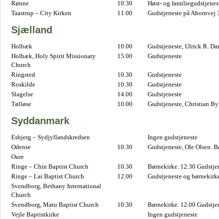
Rønne
10.30
Høst- og familiegudstjene
Taastrup – City Kirken
11.00
Gudstjeneste på Ahornvej 
Sjælland
Holbæk
10.00
Gudstjeneste, Ulrick R. D
Holbæk, Holy Spirit Missionary
15.00
Gudstjeneste
Church
Ringsted
10.30
Gudstjeneste
Roskilde
10.30
Gudstjeneste
Slagelse
14.00
Gudstjeneste
Tølløse
10.00
Gudstjeneste, Christian B
Syddanmark
Esbjerg – Sydjyllandskredsen
Ingen gudstjeneste
Odense
10.30
Gudstjeneste, Ole Olsen. B
Oure
Ringe – Chin Baptist Church
10.30
Børnekirke. 12.30 Gudstje
Ringe – Lai Baptist Church
12.00
Gudstjeneste og børnekirk
Svendborg, Bethany International
Church
Svendborg, Matu Baptist Church
10.30
Børnekirke. 12.00 Gudstje
Vejle Baptistkirke
Ingen gudstjeneste