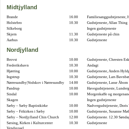
Midtjylland
Brande
16.00
Familiesanggudstjeneste,
Holstebro
10.30
Gudstjeneste, Allan Thing
Silkeborg
Ingen gudstjeneste
Skjern
11.30
Gudstjeneste på chin
Aarhus
10.30
Gudstjeneste
Nordjylland
Brovst
10.00
Gudstjeneste, Chresten Es
Frederikshavn
10.30
Andagt
Hjørring
10.00
Gudstjeneste, Anders Hyl
Ingstrup
10.30
Gudstjeneste, Lars Bavnb
Nørresundby|Vodskov i Nørresundby
14.00
Gudstjeneste, Lasse Åbom
Pandrup
10.00
Havegudstjeneste, Lunderg
Sindal
10.00
Morgenkaffe og morgenand
Skagen
Ingen gudstjeneste
Sæby – Sæby Baptistkirke
10.00
Nadvergudstjeneste, Doris
Sæby – Frikirken i Sæby
10.00
Gudstjeneste, Susanne Møl
Sæby – Nordjylland Chin Church
12.00
Gudstjeneste. 12.30 Sønda
Sæsing, Kirken i Kulturcenter
10.30
Gudstjeneste
Vendsyssel