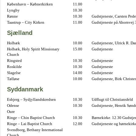
København – Købnerkirken
11.00
Lyngby
10.30
Rønne
10.30
Gudstjeneste, Carsten Pede
Taastrup – City Kirken
11.00
Gudstjeneste på Ahornvej 
Sjælland
Holbæk
10.00
Gudstjeneste, Ulrick R. D
Holbæk, Holy Spirit Missionary
15.00
Gudstjeneste
Church
Ringsted
10.30
Gudstjeneste
Roskilde
10.30
Gudstjeneste
Slagelse
14.00
Gudstjeneste
Tølløse
10.00
Gudstjeneste, Birk Christe
Syddanmark
Esbjerg – Sydjyllandskredsen
10.30
Udflugt til Christiansfeld
Odense
10.30
Gudstjeneste, Henrik Sønd
Oure
Ringe – Chin Baptist Church
10.30
Børnekirke. 12.30 Gudstje
Ringe – Lai Baptist Church
12.00
Gudstjeneste og børnekirk
Svendborg, Bethany International
Church