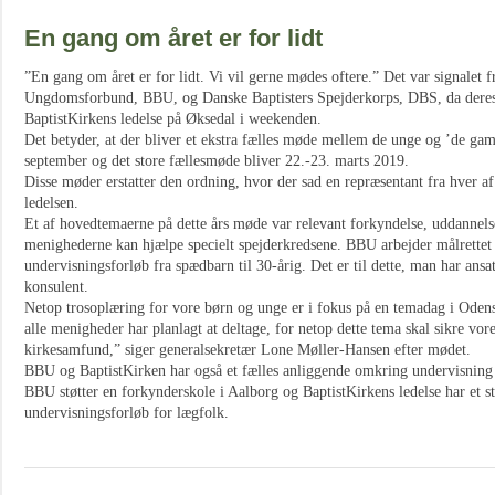
En gang om året er for lidt
”En gang om året er for lidt. Vi vil gerne mødes oftere.” Det var signalet 
Ungdomsforbund, BBU, og Danske Baptisters Spejderkorps, DBS, da deres
BaptistKirkens ledelse på Øksedal i weekenden.
Det betyder, at der bliver et ekstra fælles møde mellem de unge og ’de gaml
september og det store fællesmøde bliver 22.-23. marts 2019.
Disse møder erstatter den ordning, hvor der sad en repræsentant fra hver a
ledelsen.
Et af hovedtemaerne på dette års møde var relevant forkyndelse, uddannel
menighederne kan hjælpe specielt spejderkredsene. BBU arbejder målrettet 
undervisningsforløb fra spædbarn til 30-årig. Det er til dette, man har an
konsulent.
Netop trosoplæring for vore børn og unge er i fokus på en temadag i Odens
alle menigheder har planlagt at deltage, for netop dette tema skal sikre vo
kirkesamfund,” siger generalsekretær Lone Møller-Hansen efter mødet.
BBU og BaptistKirken har også et fælles anliggende omkring undervisning 
BBU støtter en forkynderskole i Aalborg og BaptistKirkens ledelse har et st
undervisningsforløb for lægfolk.