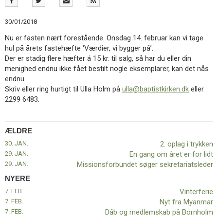
11.0:
Kalender
12.0:
Inspiration
30/01/2018
13.0:
Værktøjskassen
14.0:
Mission
Nu er fasten nært forestående. Onsdag 14. februar kan vi tage
15.0:
Om
hul på årets fastehæfte ‘Værdier, vi bygger på’.
BaptistKirken
Der er stadig flere hæfter á 15 kr. til salg, så har du eller din
16.0:
Kontakt
menighed endnu ikke fået bestilt nogle eksemplarer, kan det nås
endnu.
Næste
Skriv eller ring hurtigt til Ulla Holm på
ulla@baptistkirken.dk
eller
indlæg:
2299 6483.
Vinterferie
Forrige
indlæg:
2.
ÆLDRE
oplag
i
30. JAN.
2. oplag i trykken
trykken
29. JAN.
En gang om året er for lidt
29. JAN.
Missionsforbundet søger sekretariatsleder
NYERE
7. FEB.
Vinterferie
7. FEB.
Nyt fra Myanmar
7. FEB.
Dåb og medlemskab på Bornholm