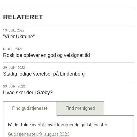
RELATERET
13.
13. JUL. 2022
”Vi er Ukraine”
jul.
2022
6.
6. JUL. 2022
Roskilde oplever en god og velsignet tid
jul.
2022
29.
29. JUN. 2022
Stadig ledige værelser på Lindenborg
jun.
2022
29.
29. JUN. 2022
Hvad sker der i Sæby?
jun.
2022
Find gudstjeneste
Find menighed
Få det fulde overblik over kommende gudstjenester.
Gudstjenester, 9. august 2026