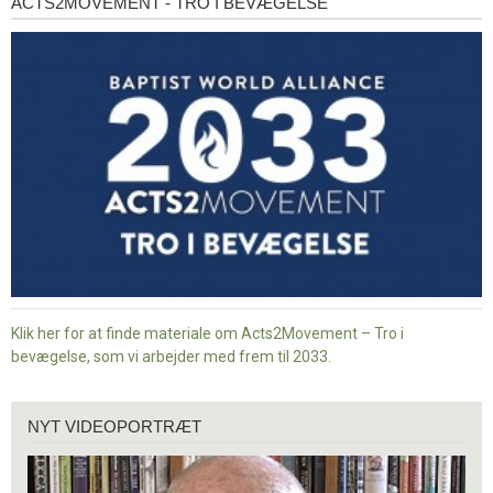
ACTS2MOVEMENT - TRO I BEVÆGELSE
Acts2Movement
-
Tro
i
bevægelse
Klik her for at finde materiale om Acts2Movement – Tro i
bevægelse, som vi arbejder med frem til 2033.
Nyt
NYT VIDEOPORTRÆT
videoportræt