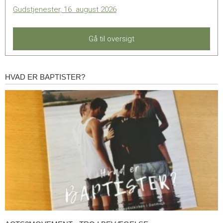
Gudstjenester, 16. august 2026
Gå til oversigt
HVAD ER BAPTISTER?
Hvad
er
baptister?