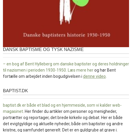
DANSK BAPTISME OG TYSK NAZISME
– en bog af Bent Hylleberg om danske baptister og deres holdninger
til nazismen i perioden 1930-1950. Læs mere
her
og hør Bent
fortælle om arbejdet inden bogudgivelsen i
denne video
.
BAPTIST.DK
baptist.dk
baptist.dk er både et blad og en
hjemmeside, som vi kalder web-
magasinet
. Her finder du artikler om personer og menigheder,
portrætter og reportager, det brede kirkeliv og debat. Her er både
det evigtgyldige og aktuelle nyheder, både om baptister og andre
kristne, og samfundet generelt. Det er en guldgrube at grave i.