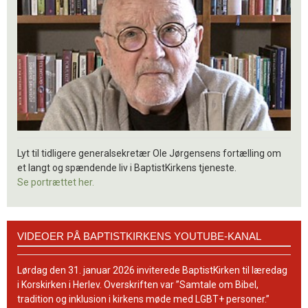
Lyt til tidligere generalsekretær Ole Jørgensens fortælling om
et langt og spændende liv i BaptistKirkens tjeneste.
Se portrættet her.
Videoer
VIDEOER PÅ BAPTISTKIRKENS YOUTUBE-KANAL
på
BaptistKirkens
YouTube-
Lørdag den 31. januar 2026 inviterede BaptistKirken til læredag
kanal
i Korskirken i Herlev. Overskriften var ”Samtale om Bibel,
tradition og inklusion i kirkens møde med LGBT+ personer.”