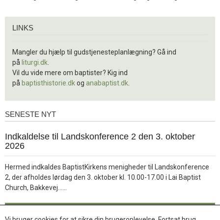
Links
LINKS
Mangler du hjælp til gudstjenesteplanlægning? Gå ind
på
liturgi.dk
.
Vil du vide mere om baptister? Kig ind
på
baptisthistorie.dk
og
anabaptist.dk
.
SENESTE NYT
Seneste
nyt
1.
Indkaldelse til Landskonference 2 den 3. oktober
jul.
2026
2026
Hermed indkaldes BaptistKirkens menigheder til Landskonference
2, der afholdes lørdag den 3. oktober kl. 10.00-17.00 i Lai Baptist
Læs
Church, Bakkevej……
mere
Læs mere
Vi bruger cookies for at sikre din brugeroplevelse. Fortsat brug