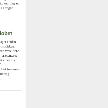
kirken. For et
r i Dragør”.
løbet
aget i siden
tistKirken.
rne være flere
v præsenteret
rk. Jeg fik
”
 Det forventes,
omkring
.