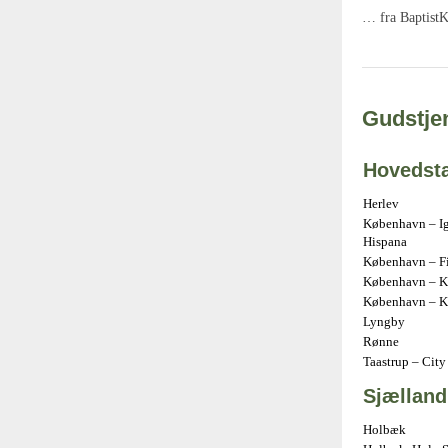
… fra BaptistK
Gudstjen
Hovedst
Herlev
København – Ig
Hispana
København – Fir
København – Kr
København – K
Lyngby
Rønne
Taastrup – City
Sjælland
Holbæk