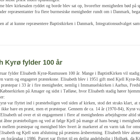
ime blev kirkesalen ryddet og borde blev sat op, hvorefter menigheden bød på s
nder repræsentanter fra flere burmesiske menigheder rundt om i Danmark, beg
en af at kunne repræsentere Baptistkirken i Danmark, Integrationsudvalget sam
h Kyrø fylder 100 år
ruar fylder Elisabeth Kyrø-Rasmussen 100 år. Mange i BaptistKirken vil stadi
en varm og engageret præstekone. Elisabeth blev i 1951 gift med Kjell Kyrø-R
præstepar i 33 år i fire menigheder, nemlig i Immanuelskirken i Aarhus, Freds
 Købnerkirken på Amager og sidst i Tølløse, hvor Elisabeth stadig hører hjemm
er:
rø var flyttet ind i præsteboligen ved siden af kirken, stod det straks klart, a
t ikke bare en præst, men et præstepar. Gennem de ca. 14 år (1970-84), Kyrø va
 Elisabeth ud over et sit engagement i flere af menighedens arbejdsgrene altid s
 at åbne præsteboligen og ved at følge Kjell på mange af hans besøg i menighe
b mellem præstepar og menighed blev hvert år markeret af en varm tak for om
Elisabeth og Kjell som afslutning på præstens årsberetning. Elisabeth blev alene
 en forårsdag i 1986. Parret var flyttet til en dejlig andelsbolig i Holbæk, da Kj