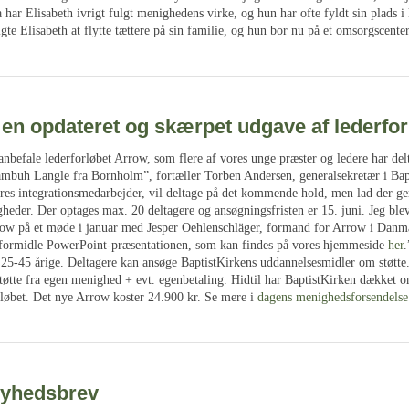
 har Elisabeth ivrigt fulgt menighedens virke, og hun har ofte fyldt sin plads i 
lgte Elisabeth at flytte tættere på sin familie, og hun bor nu på et omsorgscente
en opdateret og skærpet udgave af lederfor
anbefale lederforløbet Arrow, som flere af vores unge præster og ledere har delt
ambuh Langle fra Bornholm”, fortæller Torben Andersen, generalsekretær i Bap
res integrationsmedarbejder, vil deltage på det kommende hold, men lad der ge
heder. Der optages max. 20 deltagere og ansøgningsfristen er 15. juni. Jeg ble
row på et møde i januar med Jesper Oehlenschläger, formand for Arrow i Danma
 at formidle PowerPoint-præsentationen, som kan findes på vores hjemmeside
her
.
25-45 årige. Deltagere kan ansøge BaptistKirkens uddannelsesmidler om støtte.
støtte fra egen menighed + evt. egenbetaling. Hidtil har BaptistKirken dækket 
eløbet. Det nye Arrow koster 24.900 kr. Se mere i
dagens menighedsforsendelse
yhedsbrev