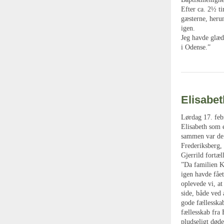
Efter ca. 2½ t
gæsterne, heru
igen.
Jeg havde glæd
i Odense.”
Elisabet
Lørdag 17. feb
Elisabeth som 
sammen var de 
Frederiksberg,
Gjerrild fortæll
”Da familien Ky
igen havde fåe
oplevede vi, at
side, både ved
gode fællesska
fællesskab fra 
pludseligt døde