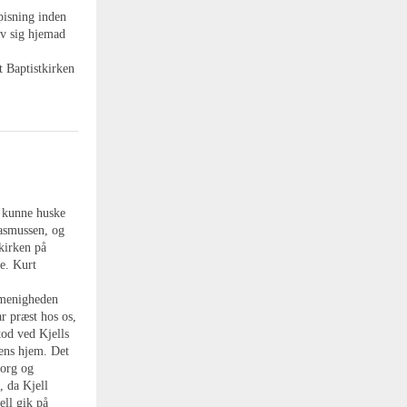
pisning inden
av sig hjemad
t Baptistkirken
g kunne huske
asmussen, og
kirken på
e. Kurt
t menigheden
r præst hos os,
tod ved Kjells
dens hjem. Det
sorg og
, da Kjell
ell gik på