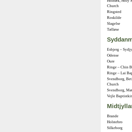
Holbæk, Holy S
Church
Ringsted
Roskilde
Slagelse
Tølløse
Syddanm
Esbjerg – Sydj
Odense
Oure
Ringe – Chin B
Ringe – Lai Ba
Svendborg, Bet
Church
Svendborg, Mat
Vejle Baptistki
Midtjyll
Brande
Holstebro
Silkeborg