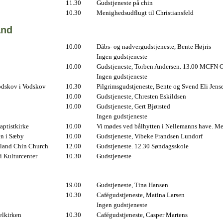
11.30
Gudstjeneste på chin
10.30
Menighedsudflugt til Christiansfeld
and
10.00
Dåbs- og nadvergudstjeneste, Bente Højris
Ingen gudstjeneste
10.00
Gudstjeneste, Torben Andersen. 13.00 MCFN G
Ingen gudstjeneste
odskov i Vodskov
10.30
Pilgrimsgudstjeneste, Bente og Svend Eli Jens
10.00
Gudstjeneste, Chresten Eskildsen
10.00
Gudstjeneste, Gert Bjørsted
Ingen gudstjeneste
ptistkirke
10.00
Vi mødes ved bålhytten i Nellemanns have. Me
en i Sæby
10.00
Gudstjeneste, Vibeke Frandsen Lundorf
land Chin Church
12.00
Gudstjeneste. 12.30 Søndagsskole
i Kulturcenter
10.30
Gudstjeneste
19.00
Gudstjeneste, Tina Hansen
10.30
Cafégudstjeneste, Matina Larsen
Ingen gudstjeneste
elkirken
10.30
Cafégudstjeneste, Casper Martens