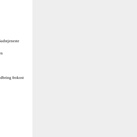
udstjeneste
en
dbring frokost