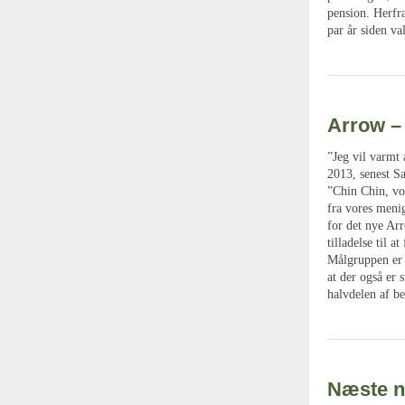
pension. Herfra
par år siden va
Arrow – 
”Jeg vil varmt 
2013, senest S
”Chin Chin, vo
fra vores menig
for det nye Ar
tilladelse til
Målgruppen er 
at der også er 
halvdelen af b
Næste n