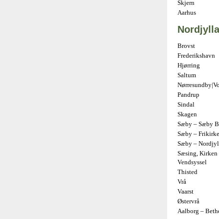
Skjern
Aarhus
Nordjyll
Brovst
Frederikshavn
Hjørring
Saltum
Nørresundby|V
Pandrup
Sindal
Skagen
Sæby – Sæby Ba
Sæby – Frikirk
Sæby – Nordjyl
Sæsing, Kirken 
Vendsyssel
Thisted
Vrå
Vaarst
Østervrå
Aalborg – Beth