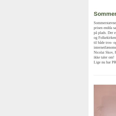
Sommers
Sommerstævnet 
prisen endda s
på plads. Der 
og Folkekirken
til både tros- 
internetfænome
Nicolai Skov, F
ikke taler om!
Lige nu har PR