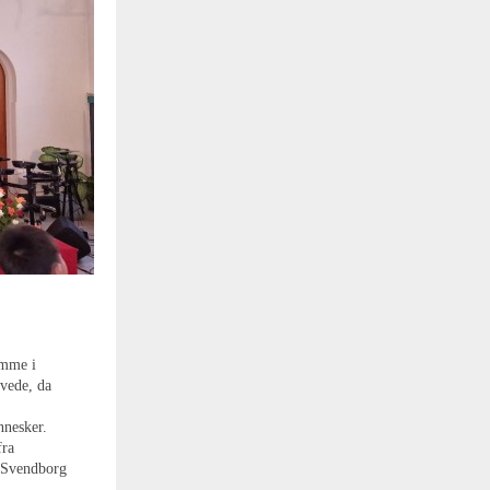
emme i
vede, da
nnesker.
fra
 Svendborg