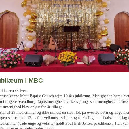
jubilæum i MBC
-Hansen skriver:
bruar kunne Matu Baptist Church fejre 10-års jubilæum. Menigheden hører hj
n tidligere Svendborg Baptistmenigheds kirkebygning, som menigheden erhver
istmenighed blev opløst for år tilbage.
tår af 29 medlemmer og ikke mindst en stor flok på over 30 børn og unge me
gen startede kl. 12 – efter velkomst, salmer og forskellige musikalske indslag 
edlemmer (både unge og voksne) holdt Poul Erik Jensen prædikenen. Han var
ds sidste præst inden opløsningen.