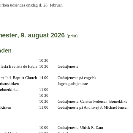
irken udsendes onsdag d. 28. februar.
ester, 9. august 2026
(print)
aden
10.30
lesia Bautista de Habla
10.30
Gudstjeneste
st Intl. Baptist Church
14.00
Gudstjeneste på engelsk
istuskirken
Ingen gudstjeneste
øbnerkirken
11.00
10.30
10.30
Gudstjeneste, Carsten Pedersen. Børnekirke
 Kirken
11.00
Gudstjeneste på Ahornvej 3, Michael Jensen
10.00
Gudstjeneste, Ulrick R. Dam