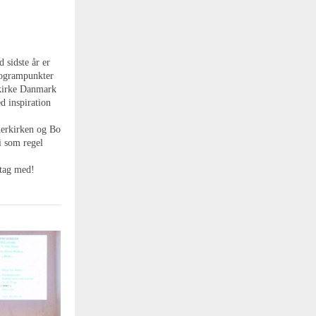
 sidste år er
programpunkter
ikirke Danmark
 inspiration
nerkirken og Bo
i som regel
tag med!