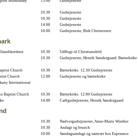
pirit Missionary
15.00
Gudstjeneste
10.30
Gudstjeneste
10.30
Gudstjeneste
14.00
Gudstjeneste
10.00
Gudstjeneste, Birk Christensen
ark
yllandskredsen
10.30
Udflugt til Christiansfeld
10.30
Gudstjeneste, Henrik Søndergaard. Børnekirke
aptist Church
10.30
Børnekirke. 12.30 Gudstjeneste
ptist Church
12.00
Gudstjeneste og børnekirke
hany International
u Baptist Church
10.30
Børnekirke. 12.00 Gudstjeneste
rke
14.00
Cafégudstjeneste, Henrik Søndergaard
and
10.30
Nadvergudstjeneste, Anne-Marie Winther
10.30
Andagt og brunch
10.00
Søndagsandagt og samvær hos Esperance