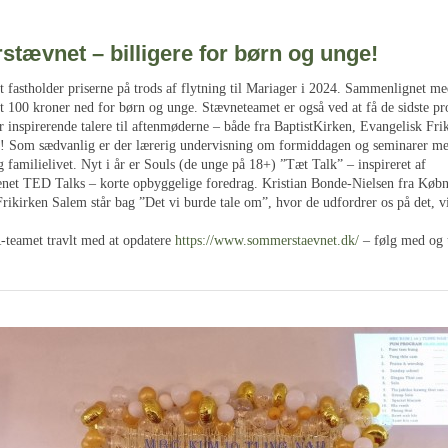
tævnet – billigere for børn og unge!
fastholder priserne på trods af flytning til Mariager i 2024. Sammenlignet med
at 100 kroner ned for børn og unge. Stævneteamet er også ved at få de sidste 
er inspirerende talere til aftenmøderne – både fra BaptistKirken, Evangelisk Fr
! Som sædvanlig er der lærerig undervisning om formiddagen og seminarer med
og familielivet. Nyt i år er Souls (de unge på 18+) ”Tæt Talk” – inspireret af
net TED Talks – korte opbyggelige foredrag. Kristian Bonde-Nielsen fra Køb
rikirken Salem står bag ”Det vi burde tale om”, hvor de udfordrer os på det, v
-teamet travlt med at opdatere
https://www.sommerstaevnet.dk/
– følg med og 