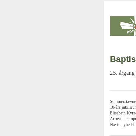
Baptis
25. årgang
Sommerstævnet 
10-års jubilæ
Elisabeth Kyrø
Arrow – en opd
Næste nyhedsb