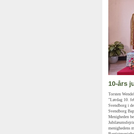
10-års 
Torsten Wendel
”Lørdag 10. fe
Svendborg i de
Svendborg Bapt
Menigheden bes
Jubilæumsfejrin
menighedens m
Baptistmenighe