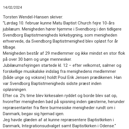
11.0:
Kalender
14/02/2024
12.0:
Inspiration
13.0:
Værktøjskassen
Torsten Wendel-Hansen skriver:
14.0:
Mission
”Lørdag 10. februar kunne Matu Baptist Church fejre 10-års
15.0:
Om
jubilæum. Menigheden hører hjemme i Svendborg i den tidligere
BaptistKirken
Svendborg Baptistmenigheds kirkebygning, som menigheden
16.0:
Kontakt
erhvervede, da Svendborg Baptistmenighed blev opløst for år
tilbage.
Næste
Menigheden består af 29 medlemmer og ikke mindst en stor flok
indlæg:
på over 30 børn og unge mennesker.
Sommerstævnet
Jubilæumsfejringen startede kl. 12 – efter velkomst, salmer og
–
forskellige musikalske indslag fra menighedens medlemmer
billigere
(både unge og voksne) holdt Poul Erik Jensen prædikenen. Han
for
var Svendborg Baptistmenigheds sidste præst inden
børn
opløsningen.
og
Efter ca. 2½ time blev kirkesalen ryddet og borde blev sat op,
unge!
Forrige
hvorefter menigheden bød på spisning inden gæsterne, herunder
indlæg:
repræsentanter fra flere burmesiske menigheder rundt om i
Elisabeth
Danmark, begav sig hjemad igen.
Kyrø
Jeg havde glæden af at kunne repræsentere Baptistkirken i
fylder
Danmark, Integrationsudvalget samt Baptistkirken i Odense.”
100