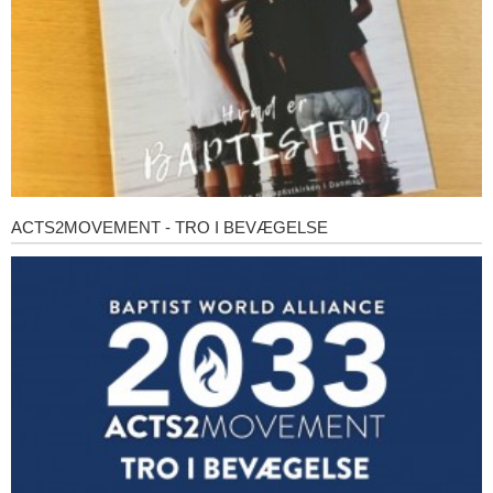
ACTS2MOVEMENT - TRO I BEVÆGELSE
Acts2Movement
-
Tro
i
bevægelse