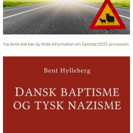
Via dette link kan du finde information om Genstart2025-processen.
Dansk
baptisme
og
tysk
nazisme