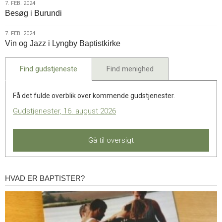
7.
7. FEB. 2024
Besøg i Burundi
feb.
2024
7.
7. FEB. 2024
Vin og Jazz i Lyngby Baptistkirke
feb.
2024
Find gudstjeneste
Find menighed
Få det fulde overblik over kommende gudstjenester.
Gudstjenester, 16. august 2026
Gå til oversigt
HVAD ER BAPTISTER?
Hvad
er
baptister?