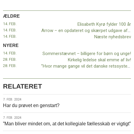
år
ÆLDRE
14. FEB.
Elisabeth Kyrø fylder 100 år
14. FEB.
Arrow – en opdateret og skærpet udgave af lederforløbet
14. FEB.
Næste nyhedsbrev
NYERE
14. FEB.
Sommerstævnet – billigere for børn og unge!
28. FEB.
Kirkelig ledelse skal emme af liv!
28. FEB.
”Hvor mange gange vil det danske retssystem svigte en dansk statsborger?”
RELATERET
7.
7. FEB. 2024
Har du prøvet en genstart?
feb.
2024
7.
7. FEB. 2024
”Man bliver mindet om, at det kollegiale fællesskab er vigtigt”
feb.
2024