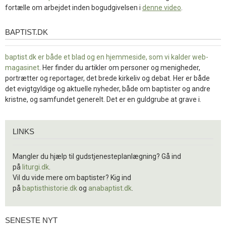
fortælle om arbejdet inden bogudgivelsen i
denne video
.
BAPTIST.DK
baptist.dk
baptist.dk er både et blad og en
hjemmeside, som vi kalder web-
magasinet
. Her finder du artikler om personer og menigheder,
portrætter og reportager, det brede kirkeliv og debat. Her er både
det evigtgyldige og aktuelle nyheder, både om baptister og andre
kristne, og samfundet generelt. Det er en guldgrube at grave i.
Links
LINKS
Mangler du hjælp til gudstjenesteplanlægning? Gå ind
på
liturgi.dk
.
Vil du vide mere om baptister? Kig ind
på
baptisthistorie.dk
og
anabaptist.dk
.
SENESTE NYT
Seneste