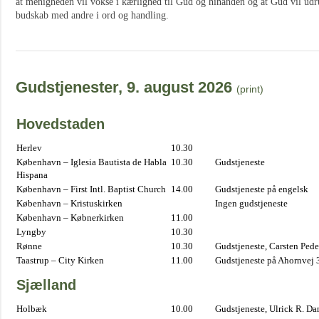
at menigheden vil vokse i kærlighed til Gud og hinanden og at Gud vil udrus
budskab med andre i ord og handling.
Gudstjenester, 9. august 2026
(print)
Hovedstaden
Herlev
10.30
København – Iglesia Bautista de Habla
10.30
Gudstjeneste
Hispana
København – First Intl. Baptist Church
14.00
Gudstjeneste på engelsk
København – Kristuskirken
Ingen gudstjeneste
København – Købnerkirken
11.00
Lyngby
10.30
Rønne
10.30
Gudstjeneste, Carsten Pede
Taastrup – City Kirken
11.00
Gudstjeneste på Ahornvej 
Sjælland
Holbæk
10.00
Gudstjeneste, Ulrick R. D