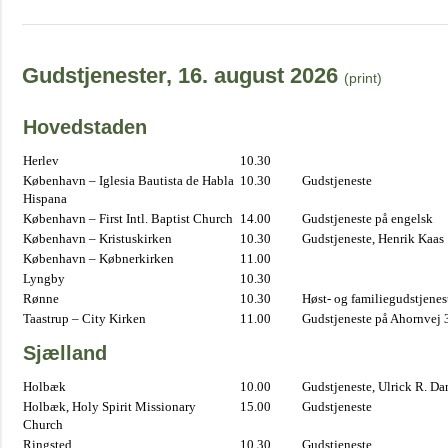
Gudstjenester, 16. august 2026
(print)
Hovedstaden
Herlev
10.30
København – Iglesia Bautista de Habla
10.30
Gudstjeneste
Hispana
København – First Intl. Baptist Church
14.00
Gudstjeneste på engelsk
København – Kristuskirken
10.30
Gudstjeneste, Henrik Kaas
København – Købnerkirken
11.00
Lyngby
10.30
Rønne
10.30
Høst- og familiegudstjene
Taastrup – City Kirken
11.00
Gudstjeneste på Ahornvej 
Sjælland
Holbæk
10.00
Gudstjeneste, Ulrick R. D
Holbæk, Holy Spirit Missionary
15.00
Gudstjeneste
Church
Ringsted
10.30
Gudstjeneste