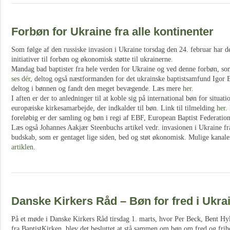
Forbøn for Ukraine fra alle kontinenter
Som følge af den russiske invasion i Ukraine torsdag den 24. februar har 
initiativer til forbøn og økonomisk støtte til ukrainerne.
Mandag bad baptister fra hele verden for Ukraine og ved denne forbøn, so
ses dér
, deltog også næstformanden for det ukrainske baptistsamfund Igor
deltog i bønnen og fandt den meget bevægende. Læs mere
her
.
I aften er der to anledninger til at koble sig på international bøn for situat
europæiske kirkesamarbejde, der indkalder til bøn. Link til tilmelding
her
.
foreløbig er der samling og bøn i regi af EBF, European Baptist Federation
Læs også Johannes Aakjær Steenbuchs artikel vedr. invasionen i Ukraine fr
budskab, som er gentaget lige siden, bed og støt økonomisk. Mulige kanaler
artiklen
.
Danske Kirkers Råd – Bøn for fred i Ukra
På et møde i Danske Kirkers Råd tirsdag 1. marts, hvor Per Beck, Bent Hy
fra BaptistKirken, blev det besluttet at stå sammen om bøn om fred og frihe