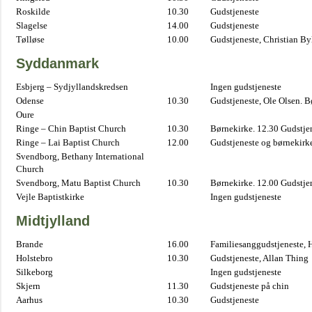
Roskilde
10.30
Gudstjeneste
Slagelse
14.00
Gudstjeneste
Tølløse
10.00
Gudstjeneste, Christian B
Syddanmark
Esbjerg – Sydjyllandskredsen
Ingen gudstjeneste
Odense
10.30
Gudstjeneste, Ole Olsen. B
Oure
Ringe – Chin Baptist Church
10.30
Børnekirke. 12.30 Gudstje
Ringe – Lai Baptist Church
12.00
Gudstjeneste og børnekirk
Svendborg, Bethany International
Church
Svendborg, Matu Baptist Church
10.30
Børnekirke. 12.00 Gudstje
Vejle Baptistkirke
Ingen gudstjeneste
Midtjylland
Brande
16.00
Familiesanggudstjeneste,
Holstebro
10.30
Gudstjeneste, Allan Thing
Silkeborg
Ingen gudstjeneste
Skjern
11.30
Gudstjeneste på chin
Aarhus
10.30
Gudstjeneste