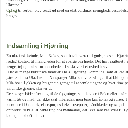
Ukraine.”
Oplæg
til forbøn blev sendt ud med en ekstraordinær menighedsforsendelse
bruges.
Indsamling i Hjørring
En ukrainsk kvinde, Mila Kokos, som havde været til gudstjeneste i Hjørring
fredag kontakt til menigheden for at spørge om hjælp. Det har resulteret i e
penge, tøj og andre fornødenheden. De skriver i et nyhedsbrev:
”Der er mange ukrainske familier i bl.a. Hjørring Kommune, som er ved at 
pårørende fra Ukraine. … Nu spørger Mila, om vi er villige til at bidrage 
Mila bor i Løkken og bruger sin garage til at samle tingene og hver time pa
ukrainske grænse, skriver de.
De spørger både efter ting til de flygtninge, som havner i Polen eller andre
varmt tøj og mad, der ikke skal tilberedes, men bare kan åbnes og spises. T
hjem her i Danmark, efterspørges f.eks. soveposer, håndklæder og sengeli
opfordret til bl.a. at hente ting hos mennesker, der ikke selv kan køre til
bidrage med dét, de har.