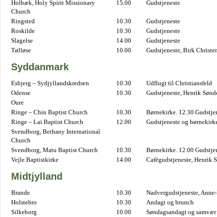
Holbæk, Holy Spirit Missionary
15.00
Gudstjeneste
Church
Ringsted
10.30
Gudstjeneste
Roskilde
10.30
Gudstjeneste
Slagelse
14.00
Gudstjeneste
Tølløse
10.00
Gudstjeneste, Birk Christe
Syddanmark
Esbjerg – Sydjyllandskredsen
10.30
Udflugt til Christiansfeld
Odense
10.30
Gudstjeneste, Henrik Sønd
Oure
Ringe – Chin Baptist Church
10.30
Børnekirke. 12.30 Gudstje
Ringe – Lai Baptist Church
12.00
Gudstjeneste og børnekirk
Svendborg, Bethany International
Church
Svendborg, Matu Baptist Church
10.30
Børnekirke. 12.00 Gudstje
Vejle Baptistkirke
14.00
Cafégudstjeneste, Henrik 
Midtjylland
Brande
10.30
Nadvergudstjeneste, Anne
Holstebro
10.30
Andagt og brunch
Silkeborg
10.00
Søndagsandagt og samvær 