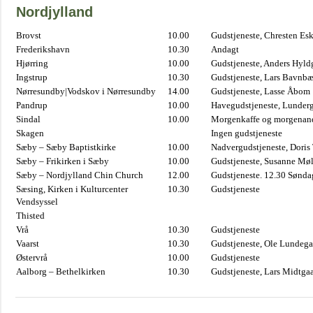
Nordjylland
Brovst
10.00
Gudstjeneste, Chresten Es
Frederikshavn
10.30
Andagt
Hjørring
10.00
Gudstjeneste, Anders Hyl
Ingstrup
10.30
Gudstjeneste, Lars Bavnb
Nørresundby|Vodskov i Nørresundby
14.00
Gudstjeneste, Lasse Åbom
Pandrup
10.00
Havegudstjeneste, Lunderg
Sindal
10.00
Morgenkaffe og morgenand
Skagen
Ingen gudstjeneste
Sæby – Sæby Baptistkirke
10.00
Nadvergudstjeneste, Doris
Sæby – Frikirken i Sæby
10.00
Gudstjeneste, Susanne Møl
Sæby – Nordjylland Chin Church
12.00
Gudstjeneste. 12.30 Sønda
Sæsing, Kirken i Kulturcenter
10.30
Gudstjeneste
Vendsyssel
Thisted
Vrå
10.30
Gudstjeneste
Vaarst
10.30
Gudstjeneste, Ole Lundega
Østervrå
10.00
Gudstjeneste
Aalborg – Bethelkirken
10.30
Gudstjeneste, Lars Midtga