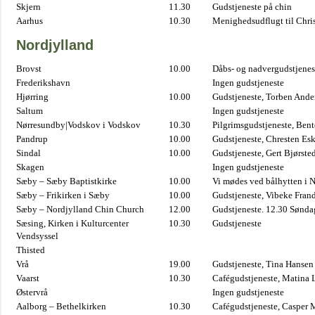
Skjern
11.30
Gudstjeneste på chin
Aarhus
10.30
Menighedsudflugt til Chris
Nordjylland
Brovst
10.00
Dåbs- og nadvergudstjenest
Frederikshavn
Ingen gudstjeneste
Hjørring
10.00
Gudstjeneste, Torben And
Saltum
Ingen gudstjeneste
Nørresundby|Vodskov i Vodskov
10.30
Pilgrimsgudstjeneste, Bent
Pandrup
10.00
Gudstjeneste, Chresten Es
Sindal
10.00
Gudstjeneste, Gert Bjørste
Skagen
Ingen gudstjeneste
Sæby – Sæby Baptistkirke
10.00
Vi mødes ved bålhytten i 
Sæby – Frikirken i Sæby
10.00
Gudstjeneste, Vibeke Fran
Sæby – Nordjylland Chin Church
12.00
Gudstjeneste. 12.30 Sønda
Sæsing, Kirken i Kulturcenter
10.30
Gudstjeneste
Vendsyssel
Thisted
Vrå
19.00
Gudstjeneste, Tina Hansen
Vaarst
10.30
Cafégudstjeneste, Matina 
Østervrå
Ingen gudstjeneste
Aalborg – Bethelkirken
10.30
Cafégudstjeneste, Casper 