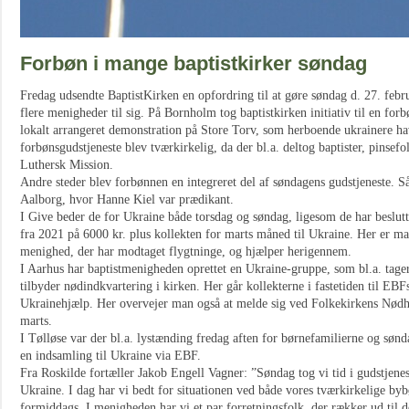
Forbøn i mange baptistkirker søndag
Fredag udsendte BaptistKirken en opfordring til at gøre søndag d. 27. febru
flere menigheder til sig. På Bornholm tog baptistkirken initiativ til en forb
lokalt arrangeret demonstration på Store Torv, som herboende ukrainere havd
forbønsgudstjeneste blev tværkirkelig, da der bl.a. deltog baptister, pins
Luthersk Mission.
Andre steder blev forbønnen en integreret del af søndagens gudstjeneste. Så
Aalborg, hvor Hanne Kiel var prædikant.
I Give beder de for Ukraine både torsdag og søndag, ligesom de har beslut
fra 2021 på 6000 kr. plus kollekten for marts måned til Ukraine. Her er m
menighed, der har modtaget flygtninge, og hjælper herigennem.
I Aarhus har baptistmenigheden oprettet en Ukraine-gruppe, som bl.a. tag
tilbyder nødindkvartering i kirken. Her går kollekterne i fastetiden til EB
Ukrainehjælp. Her overvejer man også at melde sig ved Folkekirkens Nødh
marts.
I Tølløse var der bl.a. lystænding fredag aften for børnefamilierne og søn
en indsamling til Ukraine via EBF.
Fra Roskilde fortæller Jakob Engell Vagner: ”Søndag tog vi tid i gudstjenest
Ukraine. I dag har vi bedt for situationen ved både vores tværkirkelige by
formiddags. I menigheden har vi et par forretningsfolk, der rækker ud til d