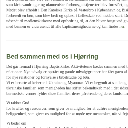
som kirkevandringer og økumeniske forbønsgudstjenester blev foreslået, og
Mødet blev afholdt i Den Katolske Kirke på Vesterbro i København og Bi
forberedt en bøn, som blev bedt og oplæst i fællesskab ved mødets start.
udsendt til medlemskirkerne med opfordring til, at den bliver brugt ved gud
med bønnen er videresendt til alle baptistmenighederne og kan findes
her
.
Bed sammen med os i Hjørring
Det går fremad i Hjørring Baptistkirke. Aktiviteterne kædes sammen med t
relationer. Nye udvalg er opstået og gamle udvalg/grupper har fået gavn 
for nye relationer og fornyelse i bibelstudie og bøn.
Vi er berørte af kriserne i Ukraine og Myanmar. Vi er begyndt at samle og a
ukrainske familier, som menigheden har stiftet bekendtskab med i det sids
burmesiske venner fylder disse familier, deres pårørende og deres landsmæ
Vi takker Gud
for kræfter og ressourcer, som giver os mulighed for at udføre menigheden
beliggenhed, som giver os mulighed for at møde nye mennesker, når vi fejr
Vi beder om