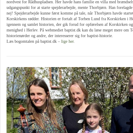
nordvest for Rådhuspladsen. Her havde hans familie en villa med brændse
udgangspunkt for at starte spejderarbejde, mente Thorbjørn. Han forelagde
nej! Spejderarbejde kunne først komme på tale, når Thorbjørn havde startet
Korskirkens rødder. Historien er fortalt af Torben Lund fra Korskirken i H
igennem og samlet historien, der gik forud for opførelsen af Korskirken og
menighed i Herlev. På webmediet baptist.dk kan du læse meget mere om Tor
historienørder og andre, der interesserer sig for baptist-historie.
Læs bogomtalen på baptist.dk –
lige her
.