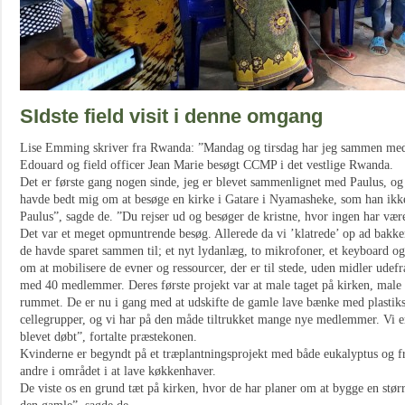
SIdste field visit i denne omgang
Lise Emming skriver fra Rwanda: ”Mandag og tirsdag har jeg sammen med
Edouard og field officer Jean Marie besøgt CCMP i det vestlige Rwanda.
Det er første gang nogen sinde, jeg er blevet sammenlignet med Paulus, og
havde bedt mig om at besøge en kirke i Gatare i Nyamasheke, som han ikke
Paulus”, sagde de. ”Du rejser ud og besøger de kristne, hvor ingen har være
Det var et meget opmuntrende besøg. Allerede da vi ’klatrede’ op ad bakken
de havde sparet sammen til; et nyt lydanlæg, to mikrofoner, et keyboard og
om at mobilisere de evner og ressourcer, der er til stede, uden midler udefr
med 40 medlemmer. Deres første projekt var at male taget på kirken, mal
rummet. De er nu i gang med at udskifte de gamle lave bænke med plastikst
cellegrupper, og vi har på den måde tiltrukket mange nye medlemmer. Vi e
blevet døbt”, fortalte præstekonen.
Kvinderne er begyndt på et træplantningsprojekt med både eukalyptus og f
andre i området i at lave køkkenhaver.
De viste os en grund tæt på kirken, hvor de har planer om at bygge en stør