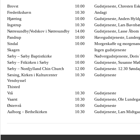
Brovst
10.00
Gudstjeneste, Chresten Es
Frederikshavn
10.30
Andagt
Hjørring
10.00
Gudstjeneste, Anders Hyl
Ingstrup
10.30
Gudstjeneste, Lars Bavnb
Nørresundby|Vodskov i Nørresundby
14.00
Gudstjeneste, Lasse Åbom
Pandrup
10.00
Havegudstjeneste, Lunderg
Sindal
10.00
Morgenkaffe og morgenand
Skagen
Ingen gudstjeneste
Sæby – Sæby Baptistkirke
10.00
Nadvergudstjeneste, Doris
Sæby – Frikirken i Sæby
10.00
Gudstjeneste, Susanne Møl
Sæby – Nordjylland Chin Church
12.00
Gudstjeneste. 12.30 Sønda
Sæsing, Kirken i Kulturcenter
10.30
Gudstjeneste
Vendsyssel
Thisted
Vrå
10.30
Gudstjeneste
Vaarst
10.30
Gudstjeneste, Ole Lundega
Østervrå
10.00
Gudstjeneste
Aalborg – Bethelkirken
10.30
Gudstjeneste, Lars Midtga