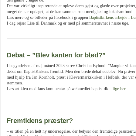
den gamle”, sagde de.
Det var virkeligt inspirerende at opleve deres gejst og glæde over projektet
meget de har opdaget, at de kan sammen som menighed og lokalsamfund.
Læs mere og se billeder på Facebook i gruppen
Baptistkirkens arbejde i 
I dag rejser Lise til Danmark og er med på sommerstævnet i næste uge.
Debat – ”Blev kanten for blød?”
I begyndelsen af maj måned 2023 skrev Christian Bylund: ”Mangler vi kant?
debat om BaptistKirkens fremtid. Men den brede debat udeblev. Nu prøver v
med hjælp fra Jan Kornholt, præst i Kløvermarkskirken i Holbæk, der var e
stemmen.
Læs artiklen med Jans kommentar på webmediet baptist.dk –
lige her
.
Fremtidens præster?
– er titlen på en helt ny undersøgelse, der belyser den fremtidige præstesit