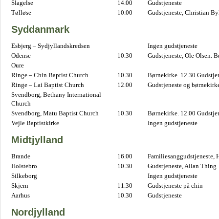
Slagelse
14.00
Gudstjeneste
Tølløse
10.00
Gudstjeneste, Christian B
Syddanmark
Esbjerg – Sydjyllandskredsen
Ingen gudstjeneste
Odense
10.30
Gudstjeneste, Ole Olsen. B
Oure
Ringe – Chin Baptist Church
10.30
Børnekirke. 12.30 Gudstje
Ringe – Lai Baptist Church
12.00
Gudstjeneste og børnekirk
Svendborg, Bethany International
Church
Svendborg, Matu Baptist Church
10.30
Børnekirke. 12.00 Gudstje
Vejle Baptistkirke
Ingen gudstjeneste
Midtjylland
Brande
16.00
Familiesanggudstjeneste,
Holstebro
10.30
Gudstjeneste, Allan Thing
Silkeborg
Ingen gudstjeneste
Skjern
11.30
Gudstjeneste på chin
Aarhus
10.30
Gudstjeneste
Nordjylland