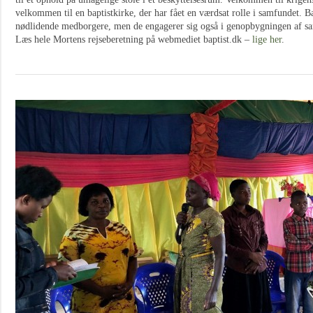
velkommen til en baptistkirke, der har fået en værdsat rolle i samfundet. B
nødlidende medborgere, men de engagerer sig også i genopbygningen af s
Læs hele Mortens rejseberetning på webmediet baptist.dk –
lige her
.