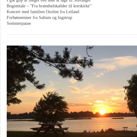
I gik glip af meget ved ikke at tage til Stavanger
Bogomtale – ”Fra brændselskælder til korskirke”
Koncert med familien Ozolini fra Letland
Forbønsemner fra Saltum og Ingstrup
Sommerpause