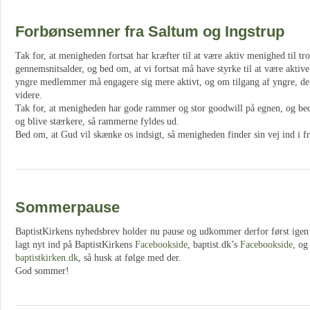
Forbønsemner fra Saltum og Ingstrup
Tak for, at menigheden fortsat har kræfter til at være aktiv menighed til tr
gennemsnitsalder, og bed om, at vi fortsat må have styrke til at være akt
yngre medlemmer må engagere sig mere aktivt, og om tilgang af yngre, der 
videre.
Tak for, at menigheden har gode rammer og stor goodwill på egnen, og be
og blive stærkere, så rammerne fyldes ud.
Bed om, at Gud vil skænke os indsigt, så menigheden finder sin vej ind i f
Sommerpause
BaptistKirkens nyhedsbrev holder nu pause og udkommer derfor først igen 
lagt nyt ind på BaptistKirkens
Facebookside
, baptist.dk’s
Facebookside
, og
baptistkirken.dk
, så husk at følge med der.
God sommer!