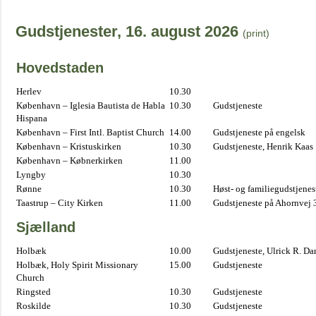
Gudstjenester, 16. august 2026
(print)
Hovedstaden
Herlev
10.30
København – Iglesia Bautista de Habla
10.30
Gudstjeneste
Hispana
København – First Intl. Baptist Church
14.00
Gudstjeneste på engelsk
København – Kristuskirken
10.30
Gudstjeneste, Henrik Kaas
København – Købnerkirken
11.00
Lyngby
10.30
Rønne
10.30
Høst- og familiegudstjene
Taastrup – City Kirken
11.00
Gudstjeneste på Ahornvej 
Sjælland
Holbæk
10.00
Gudstjeneste, Ulrick R. D
Holbæk, Holy Spirit Missionary
15.00
Gudstjeneste
Church
Ringsted
10.30
Gudstjeneste
Roskilde
10.30
Gudstjeneste