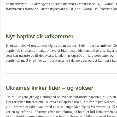
Sommerstævne ’23 arrangeres af Baptistkirken i Danmark (BiD), Evangeli
Baptisternes Børne og Ungdomsforbund (BBU) og Evangelisk Frikirkes B
Nyt baptist.dk udkommer
Hvordan taler vi om døden? Og hvordan møder vi dem, der har mistet? Det
baptist.dk’s redaktion valgt at lave et blad med både personlige erfaringer 
som kan udruste os til det svære. Bladet har også bl.a. flere portrætter og 
baptist.dk nr. 3 er på vej ud i postkasserne i denne uge, og det kan også læ
Ukraines kirker lider – og vokser
”Midt i krigens gru og elendighed oplever de ukrainske baptister, at kirken 
Det fortæller International sekretær i BaptistKirken, Morten Kjær Kofoed, d
juni. Morten er ikke uvant med at rejse langt: Men fly til Warszawa og 15 
var en ny erfaring. Få timer efter indtjekning på hotellet lød luftalarmen og
til et ophold på umagelige stole i et beskyttelsesrum. Velkommen til krige