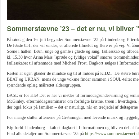
Sommerstævne ’23 – det er nu, vi bliver
På søndag den 16. juli begynder Sommerstævne ’23 på Lindenborg Eftersk
De første 831, der vil sendes, er allerede tilmeldt og flere er på vej. Vi åb
Scene i hallen. Børn, unge og gamle i glæde og sang, fællesskab og tilbed
kl. 15.30 hvor Arina Mais ”sprøde og fyldige vokal” smører trommehinderne
fællesskabet til aftenmøde med Michael Frost. Dagkort sælges i Information
Resten af ugen glæder de mindste sig til at mødes på KIDZ. De større bør
BEAT og URBAN, mens de unge voksne finder sammen i SOUL-teltet med 
spændende oplæg målrettet aldersgruppen.
BASE er for alle! Det er her vi mødes til formiddagsundervisning og sem
McGinley, eftermiddagsseminarer om forfulgte kristne, troen i hverdagen, g
der også fokus på familien – det er naturligt, når en tredjedel af deltagerne
For mange slutter aftenerne på Grønningen med levende musik og hyggeli
Kig forbi Lindenborg – køb et dagkort i Informationen og bliv en del af fæ
Find alle detaljer om Sommerstævne ’23 på
https://www.sommerstaevnet.d