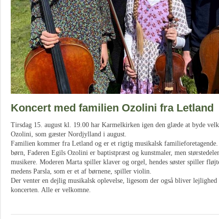
Koncert med familien Ozolini fra Letland
Tirsdag 15. august kl. 19.00 har Karmelkirken igen den glæde at byde vel
Ozolini, som gæster Nordjylland i august.
Familien kommer fra Letland og er et rigtig musikalsk familieforetagend
børn, Faderen Egils Ozolini er baptistpræst og kunstmaler, men størstedelen
musikere. Moderen Marta spiller klaver og orgel, hendes søster spiller fløjte
medens Parsla, som er et af børnene, spiller violin.
Der venter en dejlig musikalsk oplevelse, ligesom der også bliver lejlighed t
koncerten. Alle er velkomne.