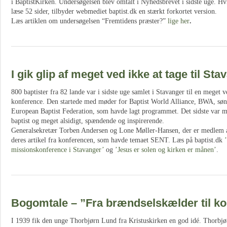
i BaptistKirken. Undersøgelsen blev omtalt i Nyhedsbrevet i sidste uge. Hv
læse 52 sider, tilbyder webmediet baptist.dk en stærkt forkortet version.
Læs artiklen om undersøgelsen “Fremtidens præster?”
lige her
.
I gik glip af meget ved ikke at tage til Sta
800 baptister fra 82 lande var i sidste uge samlet i Stavanger til en meget v
konference. Den startede med møder for Baptist World Alliance, BWA, sønda
European Baptist Federation, som havde lagt programmet. Det sidste var m
baptist og meget alsidigt, spændende og inspirerende.
Generalsekretær Torben Andersen og Lone Møller-Hansen, der er medlem a
deres artikel fra konferencen, som havde temaet SENT. Læs på baptist.dk
missionskonference i Stavanger’
og
’Jesus er solen og kirken er månen’
.
Bogomtale – ”Fra brændselskælder til ko
I 1939 fik den unge Thorbjørn Lund fra Kristuskirken en god idé. Thorbj