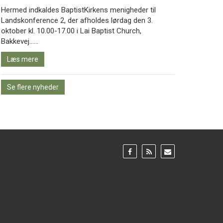
Hermed indkaldes BaptistKirkens menigheder til
Landskonference 2, der afholdes lørdag den 3.
oktober kl. 10.00-17.00 i Lai Baptist Church,
Læs
Bakkevej……
mere
Læs mere
Se flere nyheder
Gå
Gå
Gå
til:
til:
til:
Facebook
RSS
Email
feed