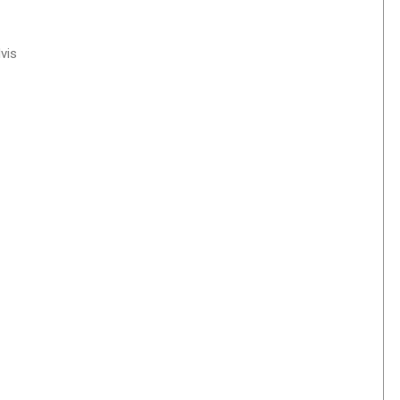
r
e
vis