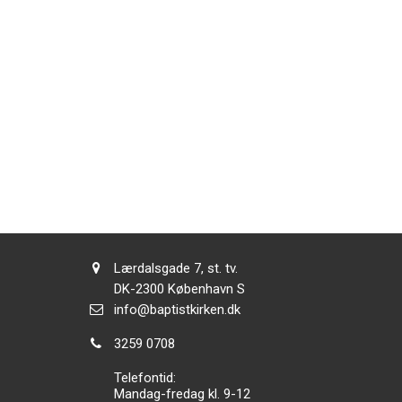
Adresse:
Lærdalsgade 7, st. tv.
Adresse:
DK-2300
København S
Send
info@baptistkirken.dk
email:
Tlf.:
3259 0708
Telefontid:
Mandag-fredag kl. 9-12