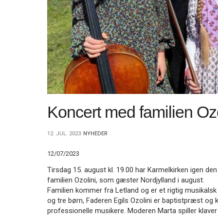
11.0:
Kalender
12.0:
Inspiration
13.0:
Værktøjskassen
14.0:
Mission
15.0:
Om
BaptistKirken
16.0:
Kontakt
Næste
indlæg:
Bogomtale
Koncert med familien Ozo
–
”Fra
brændselskælder
12. JUL. 2023
NYHEDER
til
korskirke”
Forrige
12/07/2023
indlæg:
Tirsdag 15. august kl. 19.00 har Karmelkirken igen d
Forbønsemner
familien Ozolini, som gæster Nordjylland i august.
fra
Familien kommer fra Letland og er et rigtig musikal
Saltum
og tre børn, Faderen Egils Ozolini er baptistpræst og
og
professionelle musikere. Moderen Marta spiller klaver 
Ingstrup