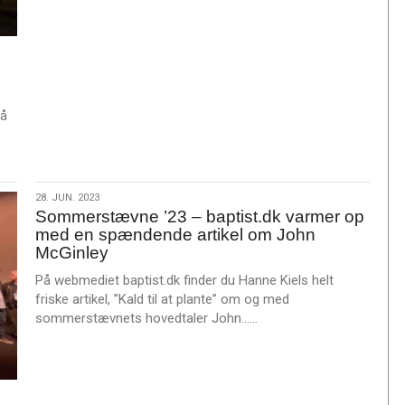
m
e
r
e
på
28.
28. JUN. 2023
Sommerstævne ’23 – baptist.dk varmer op
jun.
med en spændende artikel om John
2023
McGinley
På webmediet baptist.dk finder du Hanne Kiels helt
friske artikel, ”Kald til at plante” om og med
L
sommerstævnets hovedtaler John……
æ
s
m
e