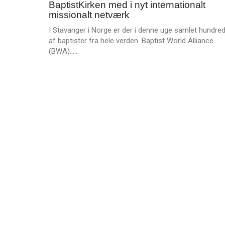
BaptistKirken med i nyt internationalt
jul.
missionalt netværk
2023
I Stavanger i Norge er der i denne uge samlet hundred
af baptister fra hele verden. Baptist World Alliance
L
(BWA)……
æ
s
m
e
r
e