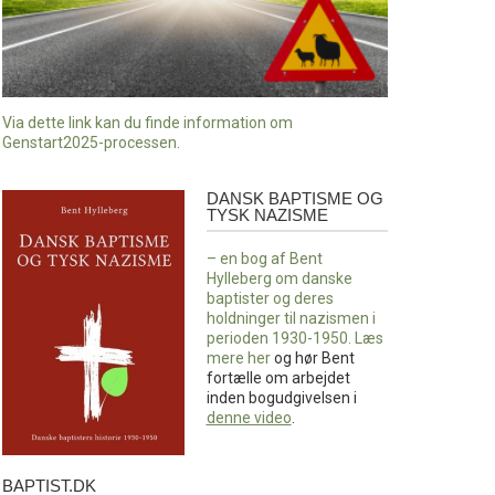
Via dette link kan du finde information om
Genstart2025-processen.
DANSK BAPTISME OG
Dansk
TYSK NAZISME
baptisme
og
– en bog af Bent
tysk
Hylleberg om danske
nazisme
baptister og deres
holdninger til nazismen i
perioden 1930-1950. Læs
mere
her
og hør Bent
fortælle om arbejdet
inden bogudgivelsen i
denne video
.
BAPTIST.DK
baptist.dk