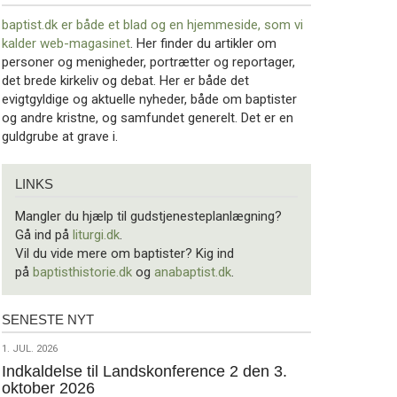
baptist.dk er både et blad og en
hjemmeside, som vi
kalder web-magasinet
. Her finder du artikler om
personer og menigheder, portrætter og reportager,
det brede kirkeliv og debat. Her er både det
evigtgyldige og aktuelle nyheder, både om baptister
og andre kristne, og samfundet generelt. Det er en
guldgrube at grave i.
Links
LINKS
Mangler du hjælp til gudstjenesteplanlægning?
Gå ind på
liturgi.dk
.
Vil du vide mere om baptister? Kig ind
på
baptisthistorie.dk
og
anabaptist.dk
.
SENESTE NYT
Seneste
nyt
1.
1. JUL. 2026
jul.
Indkaldelse til Landskonference 2 den 3.
oktober 2026
2026