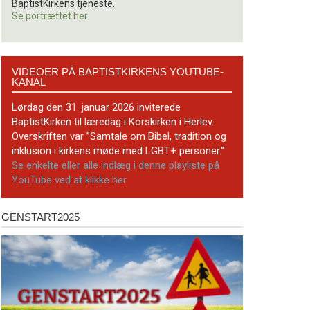
BaptistKirkens tjeneste.
Se portrættet her.
Videoer
VIDEOER PÅ BAPTISTKIRKENS YOUTUBE-
på
KANAL
BaptistKirkens
YouTube-
Lørdag den 31. januar 2026 inviterede
kanal
BaptistKirken til læredag i Korskirken i Herlev.
Overskriften var ”Samtale om Bibel, tradition og
inklusion i kirkens møde med LGBT+ personer.”
Se enkelte eller alle indlæg i denne playliste på
YouTube ved at klikke her.
GENSTART2025
Genstart2025