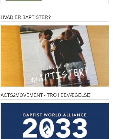
HVAD ER BAPTISTER?
Hvad
er
baptister?
ACTS2MOVEMENT - TRO I BEVÆGELSE
Acts2Movement
-
Tro
i
bevægelse