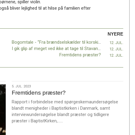
ørnene, spiller violin.
å bliver lejlighed til at hilse på familien efter
NYERE
Bogomtale - ”Fra brændselskælder til korskirke”
12. JUL.
I gik glip af meget ved ikke at tage til Stavanger
12. JUL.
Fremtidens præster?
12. JUL.
5.
5. JUL. 2023
Fremtidens præster?
jul.
2023
Rapport i forbindelse med spørgeskemaundersøgelse
blandt menigheder i Baptistkirken i Danmark, samt
interviewundersøgelse blandt præster og tidligere
L
præster i BaptistKirken,……
æ
s