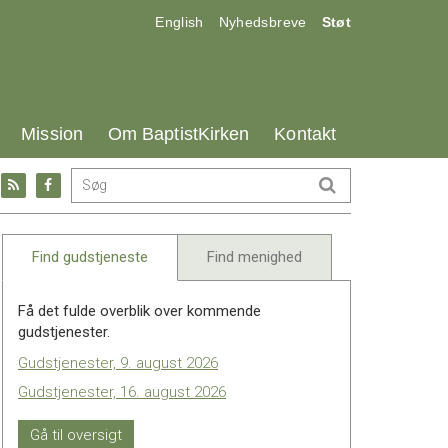
17.0:
18.0:
19.0:
English
Nyhedsbreve
Støt
25.0:
26.0:
27.0:
Mission
Om BaptistKirken
Kontakt
Gå
Gå
til:
til:
l
RSS
Facebook
feed
Find gudstjeneste
Find menighed
Få det fulde overblik over kommende
gudstjenester.
Gudstjenester, 9. august 2026
Gudstjenester, 16. august 2026
Gå til oversigt