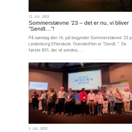
12.
12. JUL. 2023
Sommerstævne ’23 – det er nu, vi bliver
jul.
”Sendt…”!
2023
På søndag den 16. juli begynder Sommerstævne ’23 
Lindenborg Efterskole. Overskriften er ”Sendt…”. De
L
første 831, der vil sendes,……
æ
s
m
e
r
e
5.
5. JUL. 2023