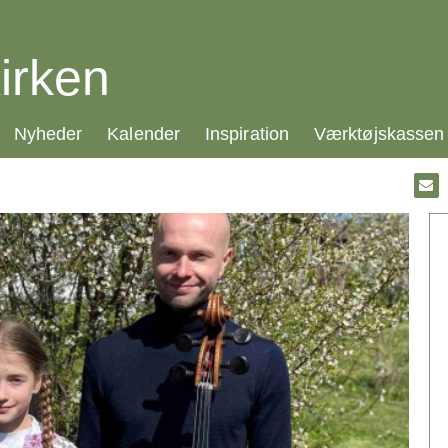
irken
21.0:
22.0:
23.0:
24.0:
Nyheder
Kalender
Inspiration
Værktøjskassen
Gå
til:
Emai