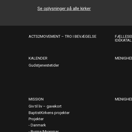
Se oplysninger på alle kirker
ACTS2MOVEMENT – TRO I BEVÆGELSE
FÆLLESER
IDÉKATA
KALENDER
MENIGHE
Gudstjenestetider
MISSION
MENIGHE
Giv til liv – gavekort
BaptistKirkens projekter
Projekter
Danmark
Burma/Myanmar