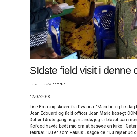
11.0:
Kalender
12.0:
Inspiration
13.0:
Værktøjskassen
14.0:
Mission
15.0:
Om
BaptistKirken
16.0:
Kontakt
Næste
indlæg:
Ukraines
SIdste field visit i denn
kirker
lider
–
12. JUL. 2023
NYHEDER
og
vokser
Forrige
12/07/2023
indlæg:
Lise Emming skriver fra Rwanda: ”Mandag og tirsdag
Debat
Jean Edouard og field officer Jean Marie besøgt CCMP
–
Det er første gang nogen sinde, jeg er blevet sammen
”Blev
Kofoed havde bedt mig om at besøge en kirke i Gatar
kanten
februar. ”Du er som Paulus”, sagde de. ”Du rejser ud o
for