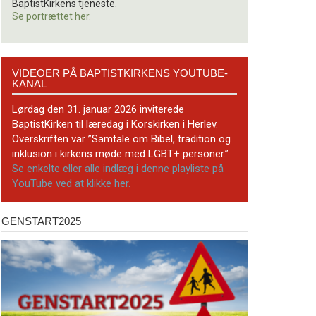
BaptistKirkens tjeneste.
Se portrættet her.
Videoer
VIDEOER PÅ BAPTISTKIRKENS YOUTUBE-
på
KANAL
BaptistKirkens
YouTube-
Lørdag den 31. januar 2026 inviterede
kanal
BaptistKirken til læredag i Korskirken i Herlev.
Overskriften var ”Samtale om Bibel, tradition og
inklusion i kirkens møde med LGBT+ personer.”
Se enkelte eller alle indlæg i denne playliste på
YouTube ved at klikke her.
GENSTART2025
Genstart2025