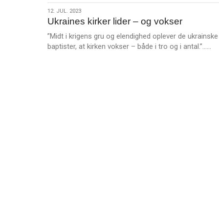
s
12.
12. JUL. 2023
m
Ukraines kirker lider – og vokser
jul.
e
2023
”Midt i krigens gru og elendighed oplever de ukrainske
r
L
baptister, at kirken vokser – både i tro og i antal.”……
e
æ
s
m
e
r
e