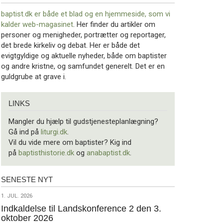
baptist.dk er både et blad og en
hjemmeside, som vi
kalder web-magasinet
. Her finder du artikler om
personer og menigheder, portrætter og reportager,
det brede kirkeliv og debat. Her er både det
evigtgyldige og aktuelle nyheder, både om baptister
og andre kristne, og samfundet generelt. Det er en
guldgrube at grave i.
Links
LINKS
Mangler du hjælp til gudstjenesteplanlægning?
Gå ind på
liturgi.dk
.
Vil du vide mere om baptister? Kig ind
på
baptisthistorie.dk
og
anabaptist.dk
.
SENESTE NYT
Seneste
nyt
1.
1. JUL. 2026
jul.
Indkaldelse til Landskonference 2 den 3.
oktober 2026
2026