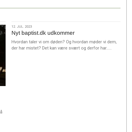
12.
12. JUL. 2023
Nyt baptist.dk udkommer
jul.
2023
Hvordan taler vi om døden? Og hvordan møder vi dem,
L
der har mistet? Det kan være svært og derfor har……
æ
s
m
e
r
e
på