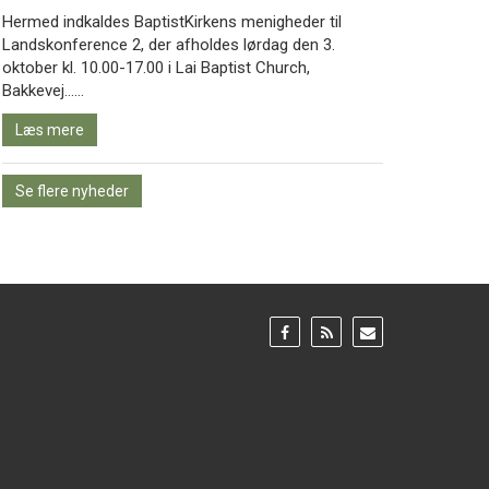
Hermed indkaldes BaptistKirkens menigheder til
Landskonference 2, der afholdes lørdag den 3.
oktober kl. 10.00-17.00 i Lai Baptist Church,
Læs
Bakkevej……
mere
Læs mere
Se flere nyheder
Gå
Gå
Gå
til:
til:
til:
Facebook
RSS
Email
feed