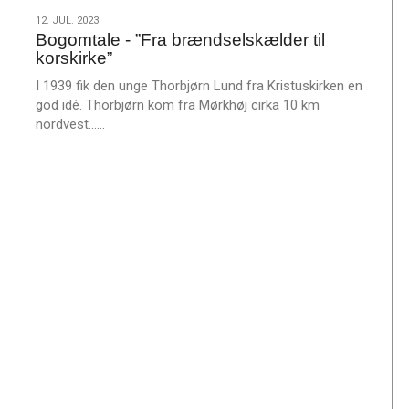
12.
12. JUL. 2023
Bogomtale - ”Fra brændselskælder til
jul.
korskirke”
2023
I 1939 fik den unge Thorbjørn Lund fra Kristuskirken en
god idé. Thorbjørn kom fra Mørkhøj cirka 10 km
L
nordvest……
æ
s
m
e
r
e