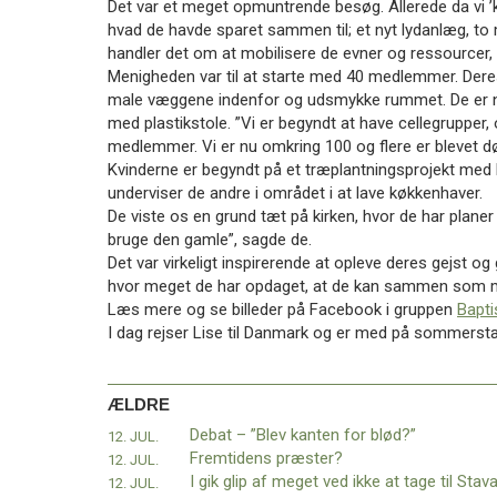
Det var et meget opmuntrende besøg. Allerede da vi ’kl
blød?”
hvad de havde sparet sammen til; et nyt lydanlæg, to 
handler det om at mobilisere de evner og ressourcer, d
Menigheden var til at starte med 40 medlemmer. Deres 
male væggene indenfor og udsmykke rummet. De er n
med plastikstole. ”Vi er begyndt at have cellegrupper,
medlemmer. Vi er nu omkring 100 og flere er blevet dø
Kvinderne er begyndt på et træplantningsprojekt med
underviser de andre i området i at lave køkkenhaver.
De viste os en grund tæt på kirken, hvor de har plane
bruge den gamle”, sagde de.
Det var virkeligt inspirerende at opleve deres gejst og
hvor meget de har opdaget, at de kan sammen som 
Læs mere og se billeder på Facebook i gruppen
Bapti
I dag rejser Lise til Danmark og er med på sommerst
ÆLDRE
Debat – ”Blev kanten for blød?”
12. JUL.
Fremtidens præster?
12. JUL.
12. JUL.