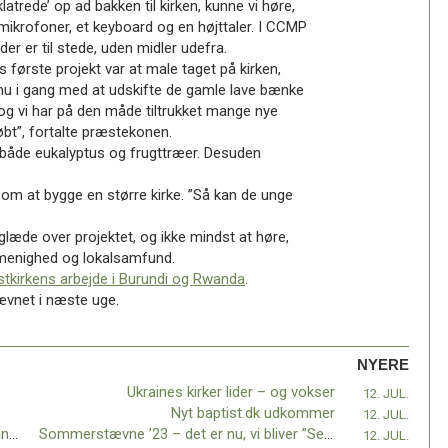
atrede’ op ad bakken til kirken, kunne vi høre,
mikrofoner, et keyboard og en højttaler. I CCMP
er er til stede, uden midler udefra.
første projekt var at male taget på kirken,
u i gang med at udskifte de gamle lave bænke
 og vi har på den måde tiltrukket mange nye
bt”, fortalte præstekonen.
 både eukalyptus og frugttræer. Desuden
r om at bygge en større kirke. ”Så kan de unge
 glæde over projektet, og ikke mindst at høre,
menighed og lokalsamfund.
stkirkens arbejde i Burundi og Rwanda
.
ævnet i næste uge.
NYERE
Ukraines kirker lider – og vokser
12. JUL.
Nyt baptist.dk udkommer
12. JUL.
I gik glip af meget ved ikke at tage til Stavanger
Sommerstævne ’23 – det er nu, vi bliver ”Sendt…”!
12. JUL.