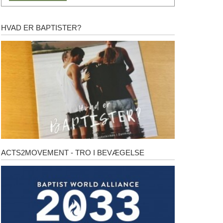
HVAD ER BAPTISTER?
Hvad
er
baptister?
ACTS2MOVEMENT - TRO I BEVÆGELSE
Acts2Movement
-
Tro
i
bevægelse