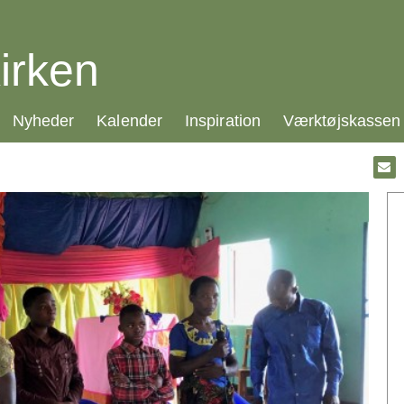
irken
21.0:
22.0:
23.0:
24.0:
Nyheder
Kalender
Inspiration
Værktøjskassen
Gå
til:
Emai