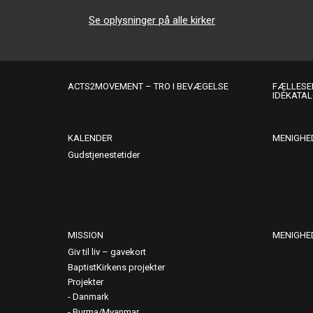
Se oplysninger på alle kirker
ACTS2MOVEMENT – TRO I BEVÆGELSE
FÆLLESER
IDÉKATA
KALENDER
MENIGHE
Gudstjenestetider
MISSION
MENIGHE
Giv til liv – gavekort
BaptistKirkens projekter
Projekter
Danmark
Burma/Myanmar