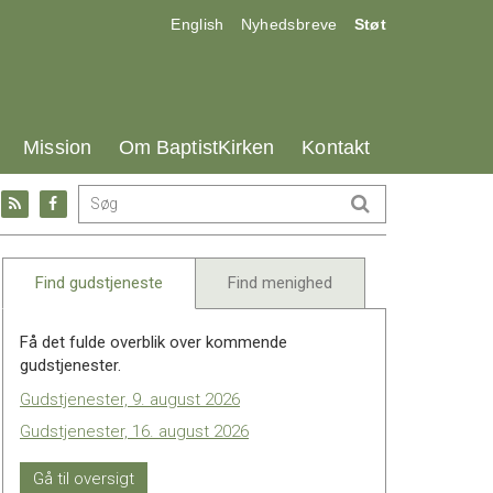
17.0:
18.0:
19.0:
English
Nyhedsbreve
Støt
25.0:
26.0:
27.0:
Mission
Om BaptistKirken
Kontakt
Gå
Gå
til:
til:
l
RSS
Facebook
feed
Find gudstjeneste
Find menighed
Få det fulde overblik over kommende
gudstjenester.
Gudstjenester, 9. august 2026
Gudstjenester, 16. august 2026
Gå til oversigt