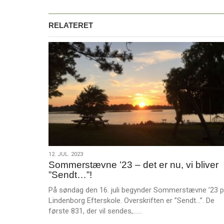
RELATERET
12.
12. JUL. 2023
Sommerstævne ’23 – det er nu, vi bliver
jul.
”Sendt…”!
2023
På søndag den 16. juli begynder Sommerstævne ’23 
Lindenborg Efterskole. Overskriften er ”Sendt…”. De
L
første 831, der vil sendes,……
æ