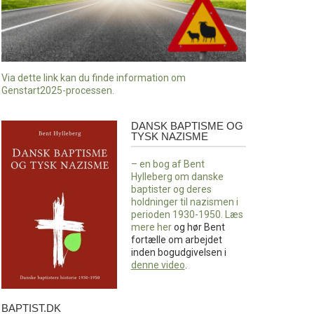
Via dette link kan du finde information om
Genstart2025-processen.
DANSK BAPTISME OG
Dansk
TYSK NAZISME
baptisme
og
– en bog af Bent
tysk
Hylleberg om danske
nazisme
baptister og deres
holdninger til nazismen i
perioden 1930-1950. Læs
mere
her
og hør Bent
fortælle om arbejdet
inden bogudgivelsen i
denne video
.
BAPTIST.DK
baptist.dk