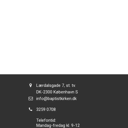
Adresse:
Lærdalsgade 7, st. tv.
Adresse:
DK-2300
København S
Send
info@baptistkirken.dk
email:
Tlf.:
3259 0708
Telefontid:
Mandag-fredag kl. 9-12