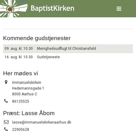
Spring
Aarhus
menu
over
og
gå
til
Kommende gudstjenester
indhold
Vend
tilbage
09. aug. kl. 10.30
Menighedsudflugt til Christiansfeld
til
16. aug. kl. 10.30
Gudstjeneste
forsiden
Gå
1.0:
Forside
til
2.0:
Her mødes vi
Nyheder
vores
3.0:
Kalender
Adresse:
Immanuelskirken
guide
4.0:
Inspiration
Hedemannsgade 1
for
5.0:
Værktøjskassen
8000 Aarhus C
tilgængelighed
6.0:
Mission
Tlf.:
86125525
7.0:
Om
BaptistKirken
Præst: Lasse Åbom
8.0:
Kontakt
Send
lasse@immanuelskirkenaarhus.dk
9.0:
Forside
email:
Tlf.:
22905628
10.0:
Nyheder