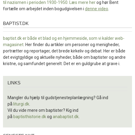
til nazismen i perioden 1930-1950. Læs mere
her
og hør Bent
fortælle om arbejdet inden bogudgivelsen i
denne video
.
BAPTIST.DK
baptist.dk
baptist.dk er både et blad og en
hjemmeside, som vi kalder web-
magasinet
. Her finder du artikler om personer og menigheder,
portrætter og reportager, det brede kirkeliv og debat. Her er både
det evigtgyldige og aktuelle nyheder, både om baptister og andre
kristne, og samfundet generelt. Det er en guldgrube at grave i.
Links
LINKS
Mangler du hjælp til gudstjenesteplanlægning? Gå ind
på
liturgi.dk
.
Vil du vide mere om baptister? Kig ind
på
baptisthistorie.dk
og
anabaptist.dk
.