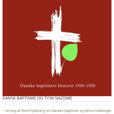
DANSK BAPTISME OG TYSK NAZISME
– en bog af Bent Hylleberg om danske baptister og deres holdninger