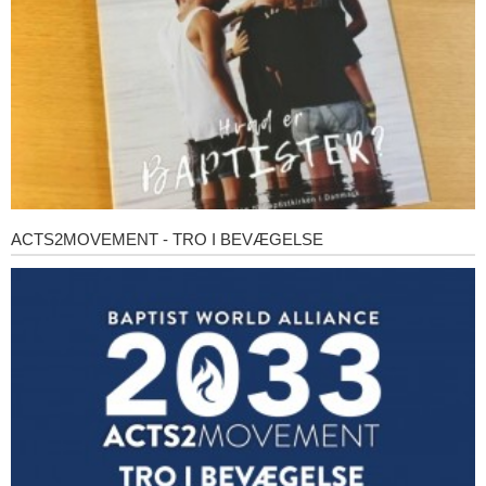
ACTS2MOVEMENT - TRO I BEVÆGELSE
Acts2Movement
-
Tro
i
bevægelse