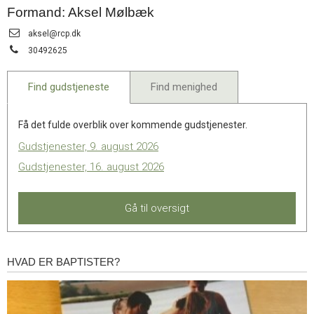
11.0:
Kalender
Formand: Aksel Mølbæk
12.0:
Inspiration
Send
aksel@rcp.dk
13.0:
Værktøjskassen
email:
Tlf.:
14.0:
30492625
Mission
15.0:
Om
BaptistKirken
Find gudstjeneste
Find menighed
16.0:
Kontakt
Få det fulde overblik over kommende gudstjenester.
Gudstjenester, 9. august 2026
Gudstjenester, 16. august 2026
Gå til oversigt
HVAD ER BAPTISTER?
Hvad
er
baptister?