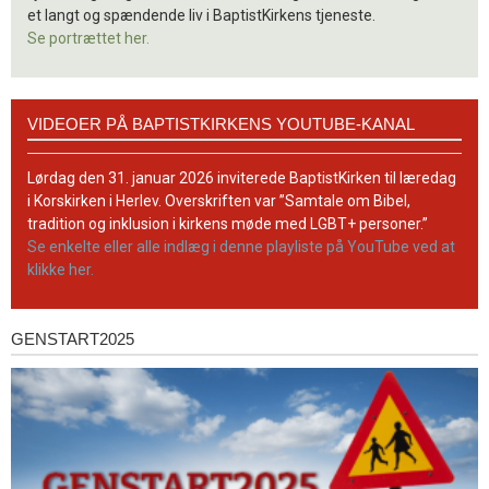
et langt og spændende liv i BaptistKirkens tjeneste.
Se portrættet her.
Videoer
VIDEOER PÅ BAPTISTKIRKENS YOUTUBE-KANAL
på
BaptistKirkens
YouTube-
Lørdag den 31. januar 2026 inviterede BaptistKirken til læredag
kanal
i Korskirken i Herlev. Overskriften var ”Samtale om Bibel,
tradition og inklusion i kirkens møde med LGBT+ personer.”
Se enkelte eller alle indlæg i denne playliste på YouTube ved at
klikke her.
GENSTART2025
Genstart2025