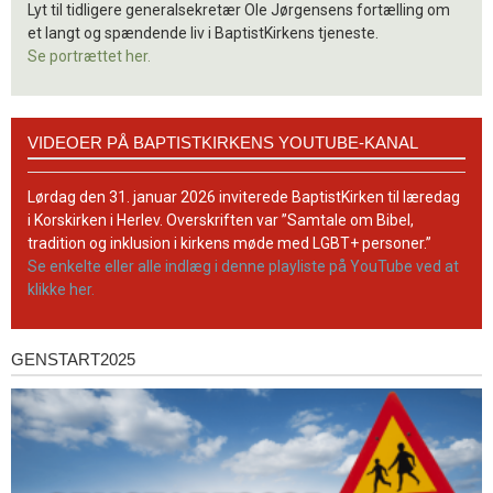
Lyt til tidligere generalsekretær Ole Jørgensens fortælling om
et langt og spændende liv i BaptistKirkens tjeneste.
Se portrættet her.
Videoer
VIDEOER PÅ BAPTISTKIRKENS YOUTUBE-KANAL
på
BaptistKirkens
YouTube-
Lørdag den 31. januar 2026 inviterede BaptistKirken til læredag
kanal
i Korskirken i Herlev. Overskriften var ”Samtale om Bibel,
tradition og inklusion i kirkens møde med LGBT+ personer.”
Se enkelte eller alle indlæg i denne playliste på YouTube ved at
klikke her.
GENSTART2025
Genstart2025