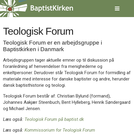
Spring
menu
over
og
gå
Teologisk Forum
til
indhold
Vend
Teologisk Forum er en arbejdsgruppe i
tilbage
Baptistkirken i Danmark
til
forsiden
Arbejdsgruppen tager aktuelle emner op til diskussion på
Gå
1.0:
Forside
foranledning af henvendelser fra menighederne og
til
2.0:
Nyheder
enkeltpersoner. Derudover står Teologisk Forum for formidling af
vores
3.0:
Kalender
materiale med interesse for danske baptister og andre, herunder
guide
4.0:
Inspiration
dansk baptisthistorie og teologi.
for
5.0:
Værktøjskassen
Teologisk Forum består af: Christian Bylund (formand),
tilgængelighed
6.0:
Mission
Johannes Aakjær Steenbuch, Bent Hylleberg, Henrik Søndergaard
7.0:
Om
og Michael Jensen.
BaptistKirken
8.0:
Kontakt
Læs også:
Teologisk Forum på baptist.dk
9.0:
Forside
Læs også:
Kommissorium for Teologisk Forum
10.0:
Nyheder