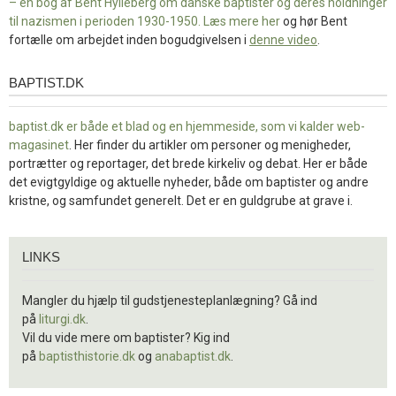
– en bog af Bent Hylleberg om danske baptister og deres holdninger
til nazismen i perioden 1930-1950. Læs mere
her
og hør Bent
fortælle om arbejdet inden bogudgivelsen i
denne video
.
BAPTIST.DK
baptist.dk
baptist.dk er både et blad og en
hjemmeside, som vi kalder web-
magasinet
. Her finder du artikler om personer og menigheder,
portrætter og reportager, det brede kirkeliv og debat. Her er både
det evigtgyldige og aktuelle nyheder, både om baptister og andre
kristne, og samfundet generelt. Det er en guldgrube at grave i.
Links
LINKS
Mangler du hjælp til gudstjenesteplanlægning? Gå ind
på
liturgi.dk
.
Vil du vide mere om baptister? Kig ind
på
baptisthistorie.dk
og
anabaptist.dk
.