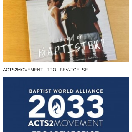
ACTS2MOVEMENT - TRO I BEVÆGELSE
Acts2Movement
-
Tro
i
bevægelse