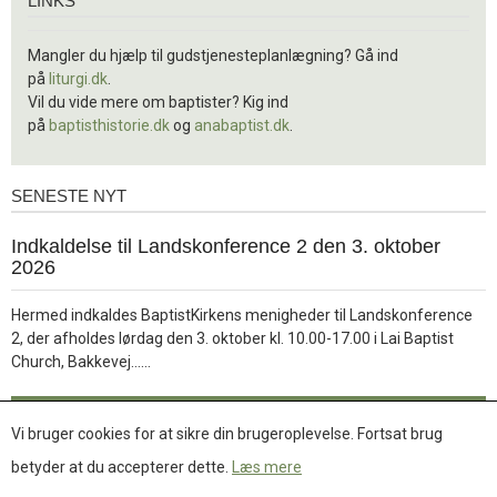
LINKS
Mangler du hjælp til gudstjenesteplanlægning? Gå ind
på
liturgi.dk
.
Vil du vide mere om baptister? Kig ind
på
baptisthistorie.dk
og
anabaptist.dk
.
SENESTE NYT
Seneste
nyt
1.
Indkaldelse til Landskonference 2 den 3. oktober
jul.
2026
2026
Hermed indkaldes BaptistKirkens menigheder til Landskonference
2, der afholdes lørdag den 3. oktober kl. 10.00-17.00 i Lai Baptist
Læs
Church, Bakkevej……
mere
Læs mere
Vi bruger cookies for at sikre din brugeroplevelse. Fortsat brug
betyder at du accepterer dette.
Læs mere