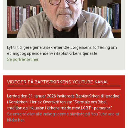
Lyt til tidligere generalsekretær Ole Jørgensens fortælling om
et langt og spændende liv i BaptistKirkens tjeneste.
Se portrættet her.
Videoer
VIDEOER PÅ BAPTISTKIRKENS YOUTUBE-KANAL
på
BaptistKirkens
YouTube-
Lørdag den 31. januar 2026 inviterede BaptistKirken til læredag
kanal
i Korskirken i Herlev. Overskriften var ”Samtale om Bibel,
tradition og inklusion i kirkens møde med LGBT+ personer.”
Se enkelte eller alle indlæg i denne playliste på YouTube ved at
klikke her.