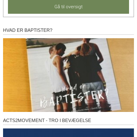
Gå til oversigt
HVAD ER BAPTISTER?
Hvad
er
baptister?
ACTS2MOVEMENT - TRO I BEVÆGELSE
Acts2Movement
-
Tro