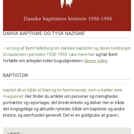
DANSK BAPTISME OG TYSK NAZISME
– en bog af Bent Hylleberg om danske baptister og deres holdninger
til nazismen i perioden 1930-1950. Læs mere
her
og hør Bent
fortælle om arbejdet inden bogudgivelsen i
denne video
.
BAPTIST.DK
baptist.dk
baptist.dk er både et blad og en
hjemmeside, som vi kalder web-
magasinet
. Her finder du artikler om personer og menigheder,
portrætter og reportager, det brede kirkeliv og debat. Her er både
det evigtgyldige og aktuelle nyheder, både om baptister og andre
kristne, og samfundet generelt. Det er en guldgrube at grave i.
Links