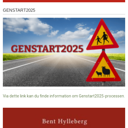
GENSTART2025
Genstart2025
Via dette link kan du finde information om Genstart2025-processen.
Dansk
baptisme
og