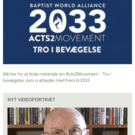
i
bevægelse
Klik her for at finde materiale om Acts2Movement – Tro i
bevægelse, som vi arbejder med frem til 2033.
Nyt
NYT VIDEOPORTRÆT
videoportræt