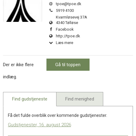
11.0:
Kalender
tpoe@tpoe.dk
12.0:
Inspiration
Tlf.:
5919 4100
13.0:
Værktøjskassen
Kvarmløsevej 37A
14.0:
Mission
4340 Tølløse
15.0:
Om
Facebook
BaptistKirken
http://tpoe.dk
16.0:
Kontakt
Læs mere
Der er ikke flere
Gå til toppen
indlæg.
Find gudstjeneste
Find menighed
Få det fulde overblik over kommende gudstjenester.
Gudstjenester, 16. august 2026