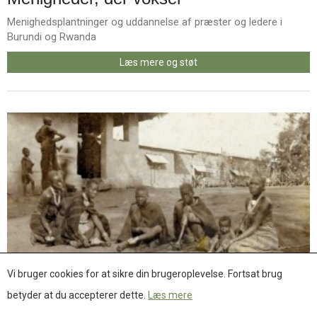
Menighedsplantninger og uddannelse af præster og ledere i
Burundi og Rwanda
Læs mere og støt
Vi bruger cookies for at sikre din brugeroplevelse. Fortsat brug
Jubilæumsprojekt
betyder at du accepterer dette.
Læs mere
Menighedsplantninger og kirkebyggeri i Burundi