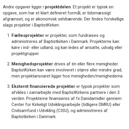
11.0:
Kalender
Andre opgaver ligger i
projektdelen
. Et projekt er typisk en
12.0:
Inspiration
opgave, som har et klart defineret formål, er tidsmæssigt
13.0:
Værktøjskassen
afgrænset, og er økonomisk selvbærende. Der findes forskellige
14.0:
Mission
slags projekter i BaptistKirken:
15.0:
Om
BaptistKirken
Fællesprojekter
er projekter, som fundraises og
16.0:
Kontakt
administreres af Baptistkirken i Danmark. Projekterne kan
køre i ind- eller udland, og kan ledes af ansatte, udvalg eller
projektgrupper.
Menighedsprojekter
drives af én eller flere menigheder.
BaptistKirken kan være involveret i større eller mindre grad,
men projektansvaret ligger hos menigheden/menighederne.
Eksternt finansierede projekter
er typisk projekter som
afvikles i samarbejde med BaptistKirkens partnere i den 3.
verden. Projekterne finansieres af fx Danidamidler gennem
Center for Kirkeligt Udviklingsarbejde (tidligere DMRU) eller
Civilsamfund i Udvikling (CISU), og administreres af
Baptistkirken i Danmark