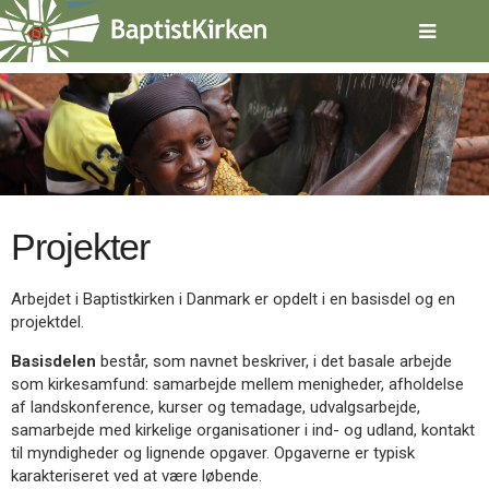
Spring
menu
over
og
gå
til
indhold
Vend
tilbage
til
forsiden
Projekter
Gå
1.0:
Forside
til
2.0:
Nyheder
vores
3.0:
Kalender
Arbejdet i Baptistkirken i Danmark er opdelt i en basisdel og en
guide
4.0:
Inspiration
projektdel.
for
5.0:
Værktøjskassen
tilgængelighed
6.0:
Mission
Basisdelen
består, som navnet beskriver, i det basale arbejde
7.0:
Om
som kirkesamfund: samarbejde mellem menigheder, afholdelse
BaptistKirken
af landskonference, kurser og temadage, udvalgsarbejde,
8.0:
Kontakt
samarbejde med kirkelige organisationer i ind- og udland, kontakt
til myndigheder og lignende opgaver. Opgaverne er typisk
9.0:
Forside
karakteriseret ved at være løbende.
10.0:
Nyheder