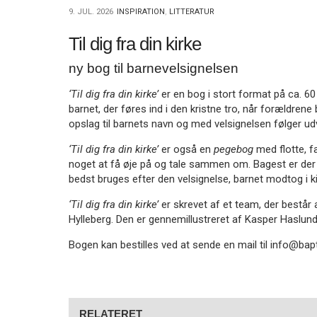
11.0:
Kalender
9. JUL. 2026
INSPIRATION
,
LITTERATUR
12.0:
Inspiration
13.0:
Værktøjskassen
Til dig fra din kirke
14.0:
Mission
15.0:
ny bog til barnevelsignelsen
Om
BaptistKirken
‘Til dig fra din kirke’
er en bog i stort format på ca. 60
16.0:
Kontakt
barnet, der føres ind i den kristne tro, når forældrene
Forrige
opslag til barnets navn og med velsignelsen følger ud
indlæg:
Baptismens
‘Til dig fra din kirke’
er også en
pegebog
med flotte, fa
ansigter
noget at få øje på og tale sammen om. Bagest er der
bedst bruges efter den velsignelse, barnet modtog i k
‘Til dig fra din kirke’
er skrevet af et team, der består
Hylleberg. Den er gennemillustreret af Kasper Haslun
Bogen kan bestilles ved at sende en mail til info@bapti
RELATERET