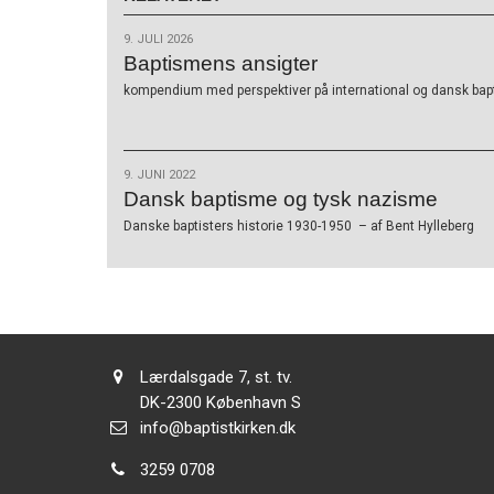
9. JULI 2026
Baptismens ansigter
kompendium med perspektiver på international og dansk ba
9. JUNI 2022
Dansk baptisme og tysk nazisme
Danske baptisters historie 1930-1950 – af Bent Hylleberg
Adresse:
Lærdalsgade 7, st. tv.
Adresse:
DK-2300
København S
Send
info@baptistkirken.dk
email:
Tlf.:
3259 0708