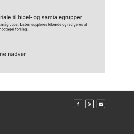
riale til bibel- og samtalegrupper
smågrupper. Listen suppleres løbende og redigeres af
L
 modtager forslag……
æ
s
m
e
tne nadver
r
e
Gå
Gå
Gå
til:
til:
til:
Facebook
RSS
Email
feed