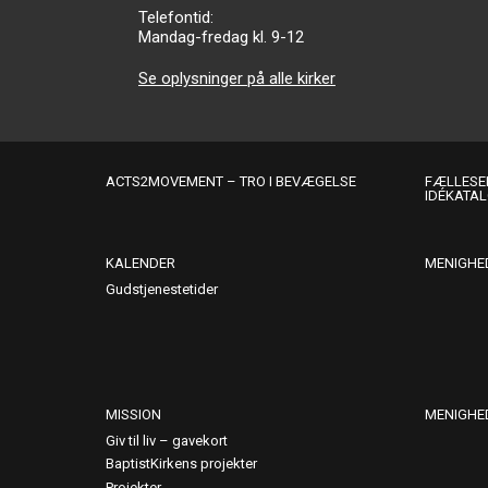
Telefontid:
Mandag-fredag kl. 9-12
Se oplysninger på alle kirker
ACTS2MOVEMENT – TRO I BEVÆGELSE
FÆLLESER
IDÉKATA
KALENDER
MENIGHE
Gudstjenestetider
MISSION
MENIGHE
Giv til liv – gavekort
BaptistKirkens projekter
Projekter