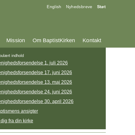
17.0:
18.0:
19.0:
English
Nyhedsbreve
Støt
25.0:
26.0:
27.0:
Mission
Om BaptistKirken
Kontakt
ulært indhold
nighedsforsendelse 1. juli 2026
nighedsforsendelse 17. juni 2026
nighedsforsendelse 13. maj 2026
nighedsforsendelse 24. juni 2026
nighedsforsendelse 30. april 2026
ptismens ansigter
 dig fra din kirke