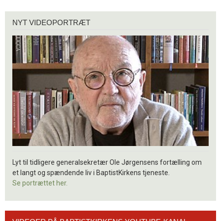
Nyt
NYT VIDEOPORTRÆT
videoportræt
Lyt til tidligere generalsekretær Ole Jørgensens fortælling om
et langt og spændende liv i BaptistKirkens tjeneste.
Se portrættet her.
Videoer