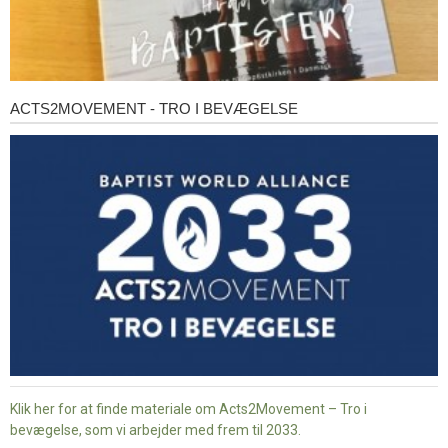
ACTS2MOVEMENT - TRO I BEVÆGELSE
Acts2Movement
-
Tro
i
bevægelse
Klik her for at finde materiale om Acts2Movement – Tro i
bevægelse, som vi arbejder med frem til 2033.