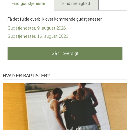
Find gudstjeneste
Find menighed
Få det fulde overblik over kommende gudstjenester.
Gudstjenester, 9. august 2026
Gudstjenester, 16. august 2026
Gå til oversigt
HVAD ER BAPTISTER?
Hvad
er
baptister?