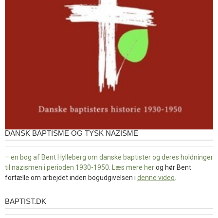
DANSK BAPTISME OG TYSK NAZISME
– en bog af Bent Hylleberg om danske baptister og deres holdninger
til nazismen i perioden 1930-1950. Læs mere
her
og hør Bent
fortælle om arbejdet inden bogudgivelsen i
denne video
.
BAPTIST.DK
baptist.dk