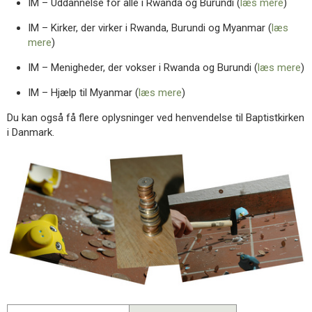
IM – Uddannelse for alle i Rwanda og Burundi (
læs mere
)
11.0:
Kalender
12.0:
Inspiration
IM – Kirker, der virker i Rwanda, Burundi og Myanmar (
læs
13.0:
Værktøjskassen
mere
)
14.0:
Mission
15.0:
Om
IM – Menigheder, der vokser i Rwanda og Burundi (
læs mere
)
BaptistKirken
IM – Hjælp til Myanmar (
læs mere
)
16.0:
Kontakt
Du kan også få flere oplysninger ved henvendelse til Baptistkirken
i Danmark.