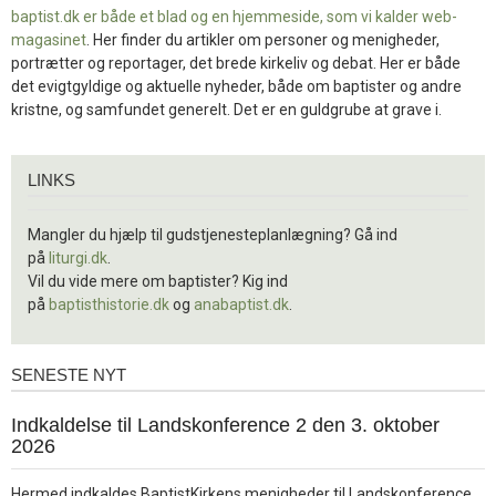
baptist.dk er både et blad og en
hjemmeside, som vi kalder web-
magasinet
. Her finder du artikler om personer og menigheder,
portrætter og reportager, det brede kirkeliv og debat. Her er både
det evigtgyldige og aktuelle nyheder, både om baptister og andre
kristne, og samfundet generelt. Det er en guldgrube at grave i.
Links
LINKS
Mangler du hjælp til gudstjenesteplanlægning? Gå ind
på
liturgi.dk
.
Vil du vide mere om baptister? Kig ind
på
baptisthistorie.dk
og
anabaptist.dk
.
SENESTE NYT
Seneste
nyt
1.
Indkaldelse til Landskonference 2 den 3. oktober
jul.
2026
2026
Hermed indkaldes BaptistKirkens menigheder til Landskonference