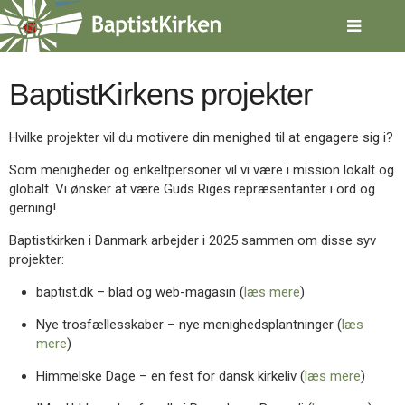
Spring
menu
over
og
gå
BaptistKirkens projekter
til
indhold
Vend
Hvilke projekter vil du motivere din menighed til at engagere sig i?
tilbage
til
Som menigheder og enkeltpersoner vil vi være i mission lokalt og
forsiden
globalt. Vi ønsker at være Guds Riges repræsentanter i ord og
Gå
1.0:
Forside
gerning!
til
2.0:
Nyheder
vores
3.0:
Kalender
Baptistkirken i Danmark arbejder i 2025 sammen om disse syv
guide
4.0:
Inspiration
projekter:
for
5.0:
Værktøjskassen
tilgængelighed
6.0:
baptist.dk – blad og web-magasin (
læs mere
)
Mission
7.0:
Om
Nye trosfællesskaber – nye menighedsplantninger (
læs
BaptistKirken
mere
)
8.0:
Kontakt
Himmelske Dage – en fest for dansk kirkeliv (
læs mere
)
9.0:
Forside
10.0:
Nyheder