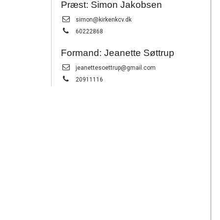
Præst: Simon Jakobsen
Send
simon@kirkenkcv.dk
email:
Tlf.:
60222868
Formand: Jeanette Søttrup
Send
jeanettesoettrup@gmail.com
email:
Tlf.:
20911116