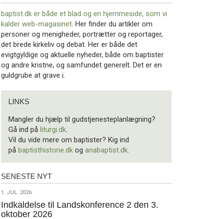
baptist.dk er både et blad og en
hjemmeside, som vi
kalder web-magasinet
. Her finder du artikler om
personer og menigheder, portrætter og reportager,
det brede kirkeliv og debat. Her er både det
evigtgyldige og aktuelle nyheder, både om baptister
og andre kristne, og samfundet generelt. Det er en
guldgrube at grave i.
Links
LINKS
Mangler du hjælp til gudstjenesteplanlægning?
Gå ind på
liturgi.dk
.
Vil du vide mere om baptister? Kig ind
på
baptisthistorie.dk
og
anabaptist.dk
.
SENESTE NYT
Seneste
nyt
1.
1. JUL. 2026
jul.
Indkaldelse til Landskonference 2 den 3.
oktober 2026
2026