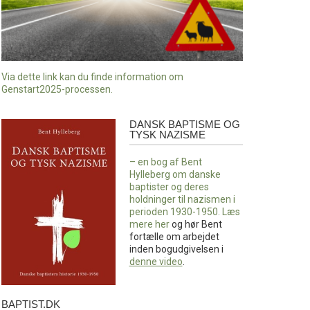
Via dette link kan du finde information om
Genstart2025-processen.
DANSK BAPTISME OG
Dansk
TYSK NAZISME
baptisme
og
– en bog af Bent
tysk
Hylleberg om danske
nazisme
baptister og deres
holdninger til nazismen i
perioden 1930-1950. Læs
mere
her
og hør Bent
fortælle om arbejdet
inden bogudgivelsen i
denne video
.
BAPTIST.DK
baptist.dk