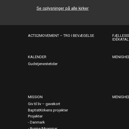
Se oplysninger på alle kirker
ACTS2MOVEMENT – TRO I BEVÆGELSE
FÆLLESER
IDÉKATA
KALENDER
MENIGHE
Gudstjenestetider
MISSION
MENIGHE
Giv til liv – gavekort
BaptistKirkens projekter
Projekter
Danmark
Burma/Myanmar