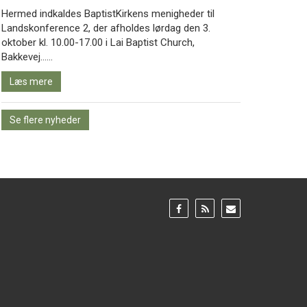
Hermed indkaldes BaptistKirkens menigheder til
Landskonference 2, der afholdes lørdag den 3.
oktober kl. 10.00-17.00 i Lai Baptist Church,
Læs
Bakkevej……
mere
Læs mere
Se flere nyheder
Gå
Gå
Gå
til:
til:
til:
Facebook
RSS
Email
feed