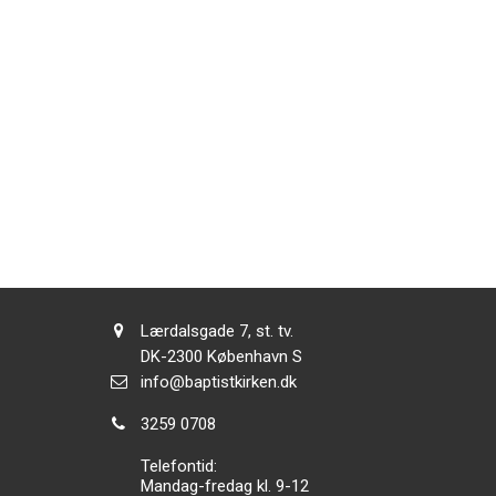
Adresse:
Lærdalsgade 7, st. tv.
Adresse:
DK-2300
København S
Send
info@baptistkirken.dk
email:
Tlf.:
3259 0708
Telefontid:
Mandag-fredag kl. 9-12