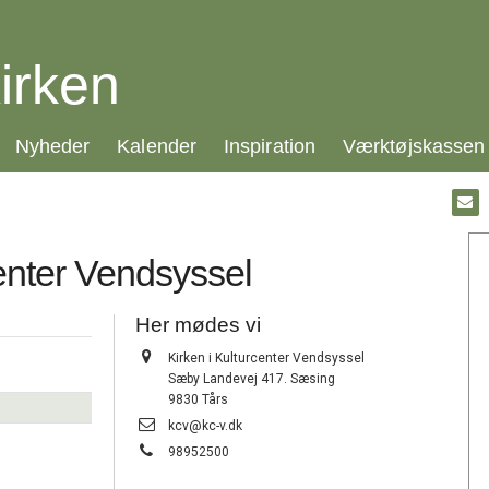
irken
21.0:
22.0:
23.0:
24.0:
Nyheder
Kalender
Inspiration
Værktøjskassen
Gå
til:
Emai
enter Vendsyssel
Her mødes vi
Adresse:
Kirken i Kulturcenter Vendsyssel
Sæby Landevej 417. Sæsing
9830 Tårs
Send
kcv@kc-v.dk
email:
Tlf.:
98952500