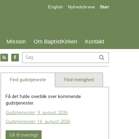
17.0:
18.0:
19.0:
English
Nyhedsbreve
Støt
25.0:
26.0:
27.0:
Mission
Om BaptistKirken
Kontakt
Gå
Gå
til:
til:
l
RSS
Facebook
feed
Find gudstjeneste
Find menighed
Få det fulde overblik over kommende
gudstjenester.
Gudstjenester, 9. august 2026
Gudstjenester, 16. august 2026
Gå til oversigt