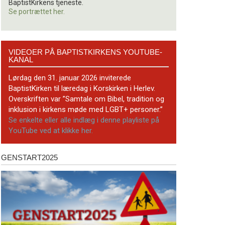
BaptistKirkens tjeneste.
Se portrættet her.
Videoer
VIDEOER PÅ BAPTISTKIRKENS YOUTUBE-
på
KANAL
BaptistKirkens
YouTube-
Lørdag den 31. januar 2026 inviterede
kanal
BaptistKirken til læredag i Korskirken i Herlev.
Overskriften var ”Samtale om Bibel, tradition og
inklusion i kirkens møde med LGBT+ personer.”
Se enkelte eller alle indlæg i denne playliste på
YouTube ved at klikke her.
GENSTART2025
Genstart2025