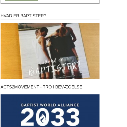
HVAD ER BAPTISTER?
Hvad
er
baptister?
ACTS2MOVEMENT - TRO I BEVÆGELSE
Acts2Movement
-
Tro
i
bevægelse