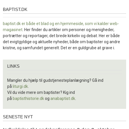
BAPTIST.DK
baptist.dk
baptist.dk er både et blad og en
hjemmeside, som vi kalder web-
magasinet
. Her finder du artikler om personer og menigheder,
portrætter og reportager, det brede kirkeliv og debat. Her er både
det evigtgyldige og aktuelle nyheder, både om baptister og andre
kristne, og samfundet generelt. Det er en guldgrube at grave i.
Links
LINKS
Mangler du hjælp til gudstjenesteplanlægning? Gå ind
på
liturgi.dk
.
Vil du vide mere om baptister? Kig ind
på
baptisthistorie.dk
og
anabaptist.dk
.
SENESTE NYT
Seneste
nyt
1.