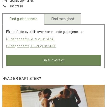
Send
spgrarup@mail.dk
11.0:
Kalender
email:
Tlf.:
29607818
12.0:
Inspiration
13.0:
Værktøjskassen
14.0:
Mission
Find gudstjeneste
Find menighed
15.0:
Om
BaptistKirken
Få det fulde overblik over kommende gudstjenester.
16.0:
Kontakt
Gudstjenester, 9. august 2026
Gudstjenester, 16. august 2026
Gå til oversigt
HVAD ER BAPTISTER?
Hvad
er
baptister?