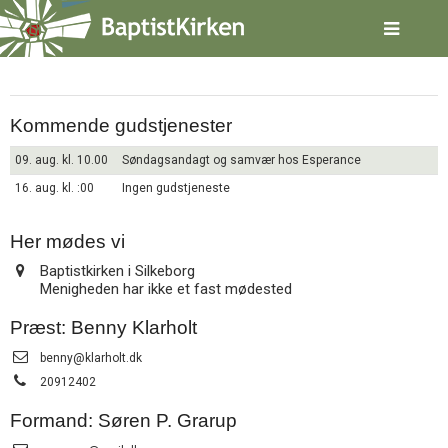
Spring
Silkeborg
menu
over
og
gå
til
Kommende gudstjenester
indhold
Vend
tilbage
09. aug. kl. 10.00
Søndagsandagt og samvær hos Esperance
til
16. aug. kl. :00
Ingen gudstjeneste
forsiden
Gå
1.0:
Forside
til
2.0:
Her mødes vi
Nyheder
vores
3.0:
Kalender
Baptistkirken i Silkeborg
guide
4.0:
Inspiration
Menigheden har ikke et fast mødested
for
5.0:
Værktøjskassen
tilgængelighed
6.0:
Mission
Præst: Benny Klarholt
7.0:
Om
Send
benny@klarholt.dk
BaptistKirken
email:
Tlf.:
20912402
8.0:
Kontakt
9.0:
Forside
Formand: Søren P. Grarup
10.0:
Nyheder