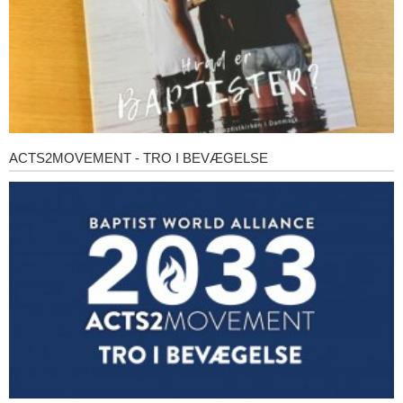
ACTS2MOVEMENT - TRO I BEVÆGELSE
Acts2Movement
-
Tro
i
bevægelse