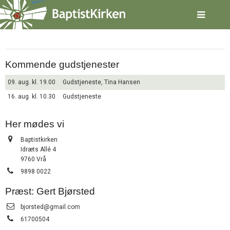
Spring
Vrå
menu
over
og
gå
til
Kommende gudstjenester
indhold
Vend
tilbage
09. aug. kl. 19.00
Gudstjeneste, Tina Hansen
til
16. aug. kl. 10.30
Gudstjeneste
forsiden
Gå
1.0:
Forside
til
2.0:
Her mødes vi
Nyheder
vores
3.0:
Kalender
Adresse:
Baptistkirken
guide
4.0:
Inspiration
Idræts Allé 4
for
5.0:
Værktøjskassen
9760 Vrå
tilgængelighed
6.0:
Mission
Tlf.:
9898 0022
7.0:
Om
BaptistKirken
Præst: Gert Bjørsted
8.0:
Kontakt
Send
bjorsted@gmail.com
9.0:
Forside
email:
Tlf.:
61700504
10.0:
Nyheder