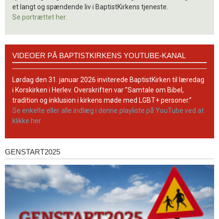
et langt og spændende liv i BaptistKirkens tjeneste.
Se portrættet her.
Videoer
VIDEOER PÅ BAPTISTKIRKENS YOUTUBE-KANAL
på
BaptistKirkens
YouTube-
Lørdag den 31. januar 2026 inviterede BaptistKirken til læredag
kanal
i Korskirken i Herlev. Overskriften var ”Samtale om Bibel,
tradition og inklusion i kirkens møde med LGBT+ personer.”
Se enkelte eller alle indlæg i denne playliste på YouTube ved at
klikke her.
GENSTART2025
Genstart2025