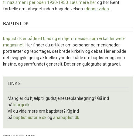
til nazismen i perioden 1930-1950. Læs mere
her
og hør Bent
fortælle om arbejdet inden bogudgivelsen i
denne video
.
BAPTIST.DK
baptist.dk
baptist.dk er både et blad og en
hjemmeside, som vi kalder web-
magasinet
. Her finder du artikler om personer og menigheder,
portrætter og reportager, det brede kirkeliv og debat. Her er både
det evigtgyldige og aktuelle nyheder, både om baptister og andre
kristne, og samfundet generelt. Det er en guldgrube at grave i.
Links
LINKS
Mangler du hjælp til gudstjenesteplanlægning? Gå ind
på
liturgi.dk
.
Vil du vide mere om baptister? Kig ind
på
baptisthistorie.dk
og
anabaptist.dk
.