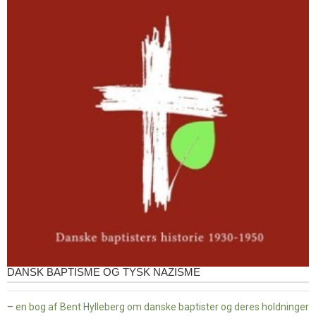
DANSK BAPTISME OG TYSK NAZISME
– en bog af Bent Hylleberg om danske baptister og deres holdninger