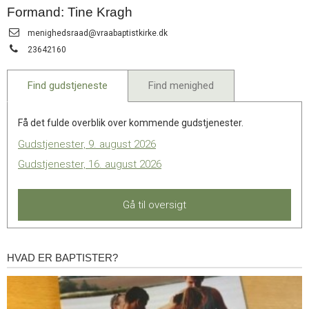
11.0:
Kalender
Formand: Tine Kragh
12.0:
Inspiration
Send
menighedsraad@vraabaptistkirke.dk
13.0:
Værktøjskassen
email:
Tlf.:
14.0:
23642160
Mission
15.0:
Om
BaptistKirken
Find gudstjeneste
Find menighed
16.0:
Kontakt
Få det fulde overblik over kommende gudstjenester.
Gudstjenester, 9. august 2026
Gudstjenester, 16. august 2026
Gå til oversigt
HVAD ER BAPTISTER?
Hvad
er
baptister?