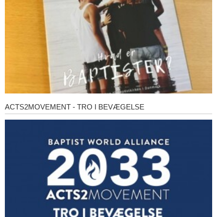
ACTS2MOVEMENT - TRO I BEVÆGELSE
Acts2Movement
-
Tro
i
bevægelse