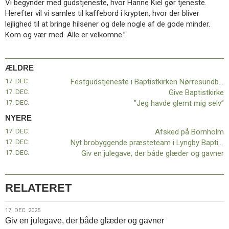
Vi begynder med gudstjeneste, hvor Hanne Kiel gør tjeneste.
11.0:
Kalender
Herefter vil vi samles til kaffebord i krypten, hvor der bliver
12.0:
Inspiration
lejlighed til at bringe hilsener og dele nogle af de gode minder.
13.0:
Værktøjskassen
Kom og vær med. Alle er velkomne.”
14.0:
Mission
15.0:
Om
BaptistKirken
ÆLDRE
16.0:
Kontakt
17. DEC.
Festgudstjeneste i Baptistkirken Nørresundby|Vodskov
Næste
17. DEC.
Give Baptistkirke
indlæg:
17. DEC.
”Jeg havde glemt mig selv”
Afsked
NYERE
på
Bornholm
Forrige
17. DEC.
Afsked på Bornholm
indlæg:
17. DEC.
Nyt brobyggende præsteteam i Lyngby Baptistkirke
Festgudstjeneste
17. DEC.
Giv en julegave, der både glæder og gavner
i
Baptistkirken
Nørresundby|Vodskov
RELATERET
17.
17. DEC. 2025
Giv en julegave, der både glæder og gavner
dec.