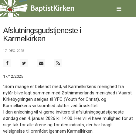
Spring
menu
over
og
gå
Afslutningsgudstjeneste i
til
Karmelkirken
indhold
Vend
tilbage
17. DEC. 2025
til
forsiden
Gå
1.0:
Forside
til
2.0:
Nyheder
17/12/2025
vores
3.0:
Kalender
guide
4.0:
Inspiration
”Som mange er bekendt med, vil Karmelkirkens menighed fra
for
5.0:
Værktøjskassen
nytår blive lagt sammen med Østhimmerlands menighed i Vaarst.
tilgængelighed
6.0:
Mission
Kirkebygningen sælges til YFC (Youth for Christ), og
7.0:
Om
Karmelkirkens virksomhed slutter ved årsskiftet.
BaptistKirken
I den anledning vil vi gerne invitere til afslutningsgudstjeneste
8.0:
Kontakt
søndag den 4. januar 2026 kl. 14.00. Her vil vi have mulighed for at
sige tak for alle årene og for den indsats, der har bragt
9.0:
Forside
velsignelse til området igennem Karmelkirken.
10.0:
Nyheder