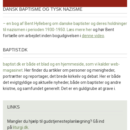
DANSK BAPTISME OG TYSK NAZISME
– en bog af Bent Hylleberg om danske baptister og deres holdninger
til nazismen i perioden 1930-1950. Læs mere
her
og hør Bent
fortælle om arbejdet inden bogudgivelsen i
denne video
.
BAPTIST.DK
baptist.dk
baptist.dk er både et blad og en
hjemmeside, som vi kalder web-
magasinet
. Her finder du artikler om personer og menigheder,
portrætter og reportager, det brede kirkeliv og debat. Her er både
det evigtgyldige og aktuelle nyheder, både om baptister og andre
kristne, og samfundet generelt. Det er en guldgrube at grave i.
Links
LINKS
Mangler du hjælp til gudstjenesteplanlægning? Gå ind
på
liturgi.dk
.