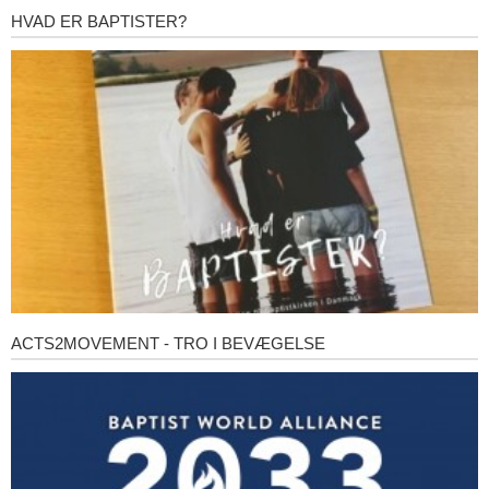
HVAD ER BAPTISTER?
Hvad
er
baptister?
ACTS2MOVEMENT - TRO I BEVÆGELSE
Acts2Movement
-
Tro
i
bevægelse