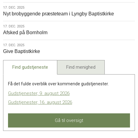
2025
17.
17. DEC. 2025
Nyt brobyggende præsteteam i Lyngby Baptistkirke
dec.
2025
17.
17. DEC. 2025
Afsked på Bornholm
dec.
2025
17.
17. DEC. 2025
Give Baptistkirke
dec.
2025
Find gudstjeneste
Find menighed
Få det fulde overblik over kommende gudstjenester.
Gudstjenester, 9. august 2026
Gudstjenester, 16. august 2026
Gå til oversigt