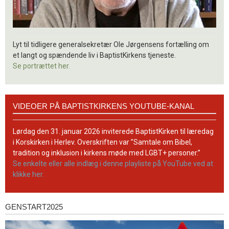
Lyt til tidligere generalsekretær Ole Jørgensens fortælling om
et langt og spændende liv i BaptistKirkens tjeneste.
Se portrættet her.
Videoer
VIDEOER PÅ BAPTISTKIRKENS YOUTUBE-KANAL
på
BaptistKirkens
YouTube-
Lørdag den 31. januar 2026 inviterede BaptistKirken til læredag
kanal
i Korskirken i Herlev. Overskriften var ”Samtale om Bibel,
tradition og inklusion i kirkens møde med LGBT+ personer.”
Se enkelte eller alle indlæg i denne playliste på YouTube ved at
klikke her.
GENSTART2025
Genstart2025