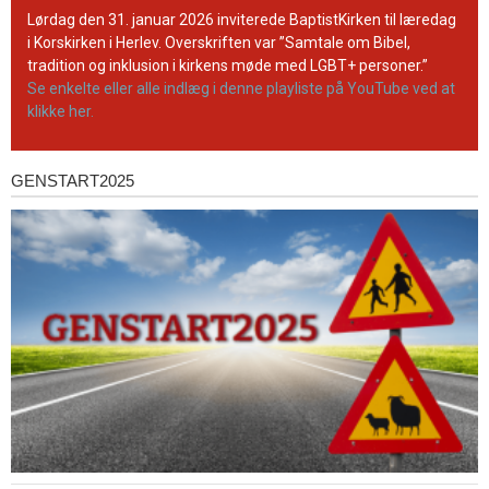
YouTube-
Lørdag den 31. januar 2026 inviterede BaptistKirken til læredag
kanal
i Korskirken i Herlev. Overskriften var ”Samtale om Bibel,
tradition og inklusion i kirkens møde med LGBT+ personer.”
Se enkelte eller alle indlæg i denne playliste på YouTube ved at
klikke her.
GENSTART2025
Genstart2025