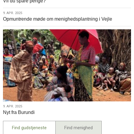
Vil du spare penge?
apr.
–
2025
altid
9.
9. APR. 2025
spejder
Opmuntrende møde om menighedsplantning i Vejle
apr.
2025
9.
9. APR. 2025
Nyt fra Burundi
apr.
2025
Find gudstjeneste
Find menighed