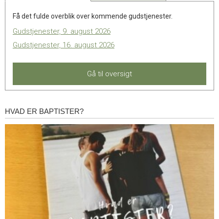
Få det fulde overblik over kommende gudstjenester.
Gudstjenester, 9. august 2026
Gudstjenester, 16. august 2026
Gå til oversigt
HVAD ER BAPTISTER?
Hvad
er
baptister?