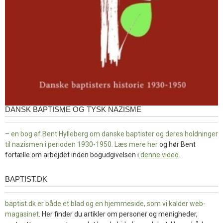
DANSK BAPTISME OG TYSK NAZISME
– en bog af Bent Hylleberg om danske baptister og deres holdninger
til nazismen i perioden 1930-1950. Læs mere
her
og hør Bent
fortælle om arbejdet inden bogudgivelsen i
denne video
.
BAPTIST.DK
baptist.dk
baptist.dk er både et blad og en
hjemmeside, som vi kalder web-
magasinet
. Her finder du artikler om personer og menigheder,