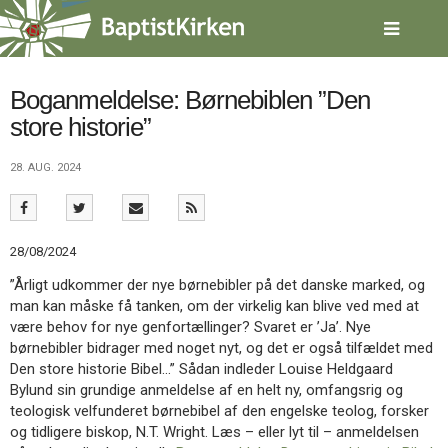
Spring
menu
over
og
gå
Boganmeldelse: Børnebiblen ”Den
til
store historie”
indhold
Vend
tilbage
28. AUG. 2024
til
forsiden
Gå
1.0:
Forside
til
2.0:
Nyheder
28/08/2024
vores
3.0:
Kalender
guide
4.0:
Inspiration
”Årligt udkommer der nye børnebibler på det danske marked, og
for
5.0:
Værktøjskassen
man kan måske få tanken, om der virkelig kan blive ved med at
tilgængelighed
6.0:
Mission
være behov for nye genfortællinger? Svaret er ’Ja’. Nye
7.0:
Om
børnebibler bidrager med noget nyt, og det er også tilfældet med
BaptistKirken
Den store historie Bibel…” Sådan indleder Louise Heldgaard
8.0:
Kontakt
Bylund sin grundige anmeldelse af en helt ny, omfangsrig og
teologisk velfunderet børnebibel af den engelske teolog, forsker
9.0:
Forside
og tidligere biskop, N.T. Wright. Læs – eller lyt til – anmeldelsen
10.0:
Nyheder