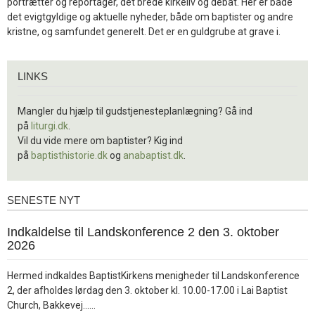
portrætter og reportager, det brede kirkeliv og debat. Her er både
det evigtgyldige og aktuelle nyheder, både om baptister og andre
kristne, og samfundet generelt. Det er en guldgrube at grave i.
Links
LINKS
Mangler du hjælp til gudstjenesteplanlægning? Gå ind
på
liturgi.dk
.
Vil du vide mere om baptister? Kig ind
på
baptisthistorie.dk
og
anabaptist.dk
.
SENESTE NYT
Seneste
nyt
1.
Indkaldelse til Landskonference 2 den 3. oktober
jul.
2026
2026
Hermed indkaldes BaptistKirkens menigheder til Landskonference
2, der afholdes lørdag den 3. oktober kl. 10.00-17.00 i Lai Baptist
Læs
Church, Bakkevej……