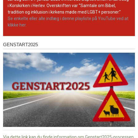
kanal
i Korskirken i Herlev. Overskriften var ”Samtale om Bibel,
tradition og inklusion i kirkens møde med LGBT+ personer.”
Se enkelte eller alle indlæg i denne playliste på YouTube ved at
klikke her.
GENSTART2025
Genstart2025
Via dette link kan du finde information om Genstart2025-processen.