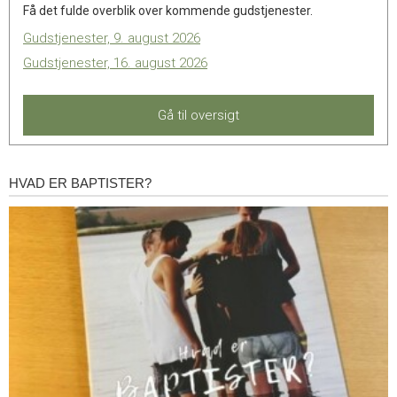
Få det fulde overblik over kommende gudstjenester.
Gudstjenester, 9. august 2026
Gudstjenester, 16. august 2026
Gå til oversigt
HVAD ER BAPTISTER?
Hvad
er
baptister?