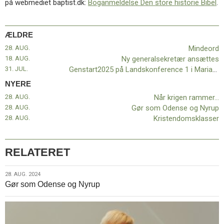
på webmediet baptist.dk:
Boganmeldelse Den store historie Bibel
.
11.0:
Kalender
12.0:
Inspiration
13.0:
Værktøjskassen
ÆLDRE
14.0:
Mission
15.0:
Om
28. AUG.
Mindeord
BaptistKirken
18. AUG.
Ny generalsekretær ansættes
16.0:
Kontakt
31. JUL.
Genstart2025 på Landskonference 1 i Mariager
NYERE
Næste
indlæg:
28. AUG.
Når krigen rammer…
Når
28. AUG.
Gør som Odense og Nyrup
krigen
28. AUG.
Kristendomsklasser
rammer…
Forrige
indlæg:
RELATERET
Mindeord
28.
28. AUG. 2024
Gør som Odense og Nyrup
aug.
2024