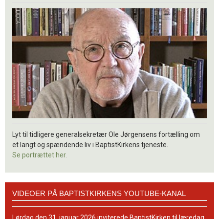
Lyt til tidligere generalsekretær Ole Jørgensens fortælling om
et langt og spændende liv i BaptistKirkens tjeneste.
Se portrættet her.
Videoer
VIDEOER PÅ BAPTISTKIRKENS YOUTUBE-KANAL
på
BaptistKirkens
YouTube-
Lørdag den 31. januar 2026 inviterede BaptistKirken til læredag