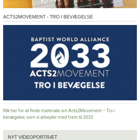
ACTS2MOVEMENT - TRO I BEVÆGELSE
Acts2Movement
-
Tro
i
bevægelse
Klik her for at finde materiale om Acts2Movement – Tro i
bevægelse, som vi arbejder med frem til 2033.
Nyt
NYT VIDEOPORTRÆT
videoportræt