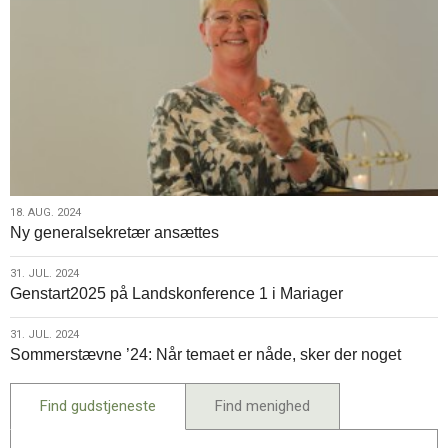
18.
18. AUG. 2024
Ny generalsekretær ansættes
aug.
2024
31.
31. JUL. 2024
Genstart2025 på Landskonference 1 i Mariager
jul.
2024
31.
31. JUL. 2024
Sommerstævne ’24: Når temaet er nåde, sker der noget
jul.
2024
Find gudstjeneste
Find menighed