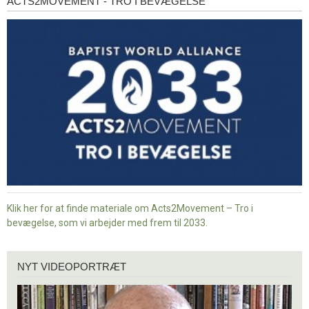
ACTS2MOVEMENT - TRO I BEVÆGELSE
Acts2Movement
-
Tro
i
bevægelse
Klik her for at finde materiale om Acts2Movement – Tro i
bevægelse, som vi arbejder med frem til 2033.
Nyt
NYT VIDEOPORTRÆT
videoportræt