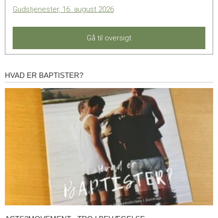
Gudstjenester, 16. august 2026
Gå til oversigt
HVAD ER BAPTISTER?
Hvad
er
baptister?