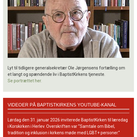
Lyt til tidligere generalsekretær Ole Jørgensens fortælling om
et langt og spændende liv i BaptistKirkens tjeneste.
Se portrættet her.
Videoer
VIDEOER PÅ BAPTISTKIRKENS YOUTUBE-KANAL
på
BaptistKirkens
YouTube-
Lørdag den 31. januar 2026 inviterede BaptistKirken til læredag
kanal
i Korskirken i Herlev. Overskriften var ”Samtale om Bibel,
tradition og inklusion i kirkens møde med LGBT+ personer.”