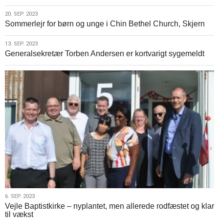
2023
20.
20. SEP. 2023
Sommerlejr for børn og unge i Chin Bethel Church, Skjern
sep.
2023
13.
13. SEP. 2023
Generalsekretær Torben Andersen er kortvarigt sygemeldt
sep.
2023
6.
6. SEP. 2023
Vejle Baptistkirke – nyplantet, men allerede rodfæstet og klar
sep.
til vækst
2023