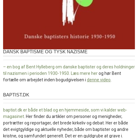
DANSK BAPTISME OG TYSK NAZISME
– en bog af Bent Hylleberg om danske baptister og deres holdninger
til nazismen i perioden 1930-1950. Læs mere
her
og hør Bent
fortælle om arbejdet inden bogudgivelsen i
denne video
.
BAPTIST.DK
baptist.dk
baptist.dk er både et blad og en
hjemmeside, som vi kalder web-
magasinet
. Her finder du artikler om personer og menigheder,
portrætter og reportager, det brede kirkeliv og debat. Her er både
det evigtgyldige og aktuelle nyheder, både om baptister og andre
kristne, og samfundet generelt. Det er en guldgrube at grave i.