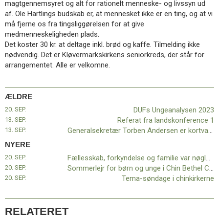
magtgennemsyret og alt for rationelt menneske- og livssyn ud
11.0:
Kalender
af. Ole Hartlings budskab er, at mennesket ikke er en ting, og at vi
12.0:
Inspiration
må fjerne os fra tingsliggørelsen for at give
13.0:
Værktøjskassen
medmenneskeligheden plads.
14.0:
Mission
Det koster 30 kr. at deltage inkl. brød og kaffe. Tilmelding ikke
15.0:
Om
nødvendig. Det er Kløvermarkskirkens seniorkreds, der står for
BaptistKirken
arrangementet. Alle er velkomne.
16.0:
Kontakt
Næste
indlæg:
ÆLDRE
Fællesskab,
20. SEP.
DUFs Ungeanalysen 2023
forkyndelse
13. SEP.
Referat fra landskonference 1
og
13. SEP.
Generalsekretær Torben Andersen er kortvarigt sygemeldt
familie
var
NYERE
nøgleord
20. SEP.
Fællesskab, forkyndelse og familie var nøgleord på Sommerstævne ’23
på
20. SEP.
Sommerlejr for børn og unge i Chin Bethel Church, Skjern
Sommerstævne
20. SEP.
Tema-søndage i chinkirkerne
’23
Forrige
indlæg:
DUFs
RELATERET
Ungeanalysen