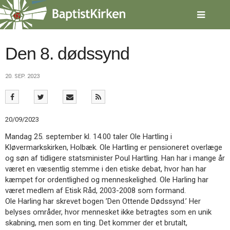
Spring
menu
over
og
gå
Den 8. dødssynd
til
indhold
Vend
20. SEP. 2023
tilbage
til
forsiden
Gå
1.0:
Forside
20/09/2023
til
2.0:
Nyheder
vores
3.0:
Kalender
Mandag 25. september kl. 14.00 taler Ole Hartling i
guide
4.0:
Inspiration
Kløvermarkskirken, Holbæk. Ole Hartling er pensioneret overlæge
for
5.0:
Værktøjskassen
og søn af tidligere statsminister Poul Hartling. Han har i mange år
tilgængelighed
6.0:
Mission
været en væsentlig stemme i den etiske debat, hvor han har
7.0:
Om
kæmpet for ordentlighed og menneskelighed. Ole Harling har
BaptistKirken
været medlem af Etisk Råd, 2003-2008 som formand.
8.0:
Kontakt
Ole Harling har skrevet bogen ’Den Ottende Dødssynd.’ Her
belyses områder, hvor mennesket ikke betragtes som en unik
9.0:
Forside
skabning, men som en ting. Det kommer der et brutalt,
10.0:
Nyheder