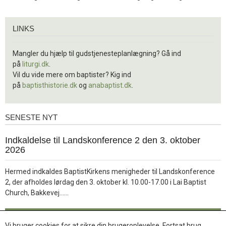
Links
LINKS
Mangler du hjælp til gudstjenesteplanlægning? Gå ind
på
liturgi.dk
.
Vil du vide mere om baptister? Kig ind
på
baptisthistorie.dk
og
anabaptist.dk
.
SENESTE NYT
Seneste
nyt
1.
Indkaldelse til Landskonference 2 den 3. oktober
jul.
2026
2026
Hermed indkaldes BaptistKirkens menigheder til Landskonference
2, der afholdes lørdag den 3. oktober kl. 10.00-17.00 i Lai Baptist
Læs
Church, Bakkevej……
mere
Læs mere
Vi bruger cookies for at sikre din brugeroplevelse. Fortsat brug