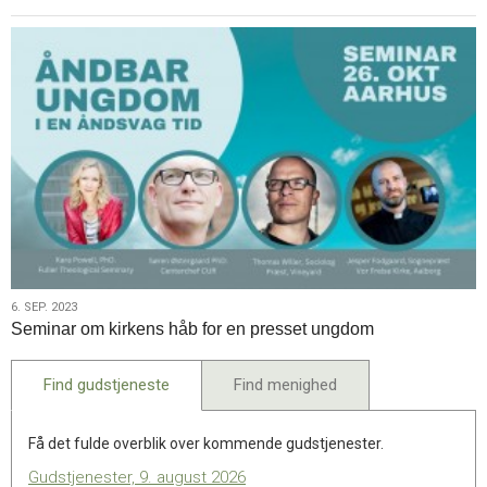
6.
6. SEP. 2023
Seminar om kirkens håb for en presset ungdom
sep.
2023
Find gudstjeneste
Find menighed
Få det fulde overblik over kommende gudstjenester.
Gudstjenester, 9. august 2026