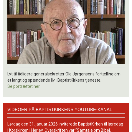
Lyt til tidligere generalsekretær Ole Jørgensens fortælling om
et langt og spændende liv i BaptistKirkens tjeneste.
Se portrættet her.
Videoer
VIDEOER PÅ BAPTISTKIRKENS YOUTUBE-KANAL
på
BaptistKirkens
YouTube-
Lørdag den 31. januar 2026 inviterede BaptistKirken til læredag
kanal
i Korskirken i Herlev. Overskriften var ”Samtale om Bibel,