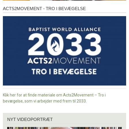
ACTS2MOVEMENT - TRO I BEVÆGELSE
Acts2Movement
-
Tro
i
bevægelse
Klik her for at finde materiale om Acts2Movement – Tro i
bevægelse, som vi arbejder med frem til 2033.
Nyt
NYT VIDEOPORTRÆT
videoportræt