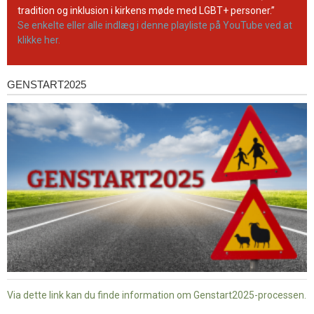
tradition og inklusion i kirkens møde med LGBT+ personer.”
Se enkelte eller alle indlæg i denne playliste på YouTube ved at
klikke her.
GENSTART2025
Genstart2025
Via dette link kan du finde information om Genstart2025-processen.