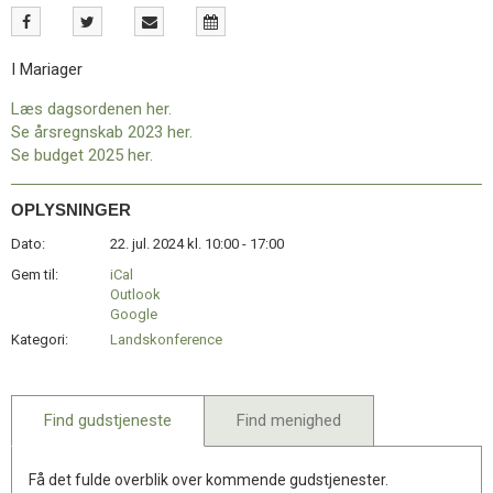
11.0:
Kalender
12.0:
Inspiration
13.0:
Værktøjskassen
I Mariager
14.0:
Mission
15.0:
Om
Læs dagsordenen her.
BaptistKirken
Se årsregnskab 2023 her.
16.0:
Kontakt
Se budget 2025 her.
OPLYSNINGER
Dato:
22. jul. 2024 kl. 10:00 - 17:00
Gem til:
iCal
Outlook
Google
Kategori:
Landskonference
Find gudstjeneste
Find menighed
Få det fulde overblik over kommende gudstjenester.