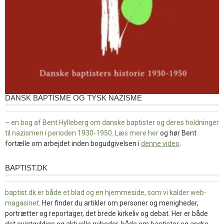
DANSK BAPTISME OG TYSK NAZISME
– en bog af Bent Hylleberg om danske baptister og deres holdninger
til nazismen i perioden 1930-1950. Læs mere
her
og hør Bent
fortælle om arbejdet inden bogudgivelsen i
denne video
.
BAPTIST.DK
baptist.dk
baptist.dk er både et blad og en
hjemmeside, som vi kalder web-
magasinet
. Her finder du artikler om personer og menigheder,
portrætter og reportager, det brede kirkeliv og debat. Her er både
det evigtgyldige og aktuelle nyheder, både om baptister og andre