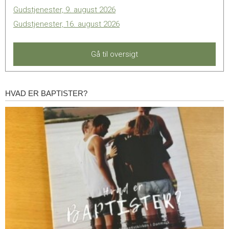
Gudstjenester, 9. august 2026
Gudstjenester, 16. august 2026
Gå til oversigt
HVAD ER BAPTISTER?
Hvad
er
baptister?