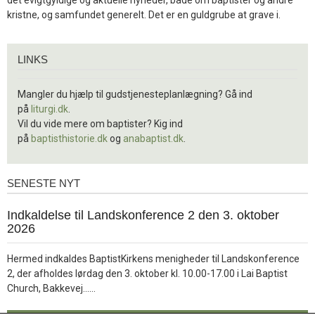
kristne, og samfundet generelt. Det er en guldgrube at grave i.
Links
LINKS
Mangler du hjælp til gudstjenesteplanlægning? Gå ind
på
liturgi.dk
.
Vil du vide mere om baptister? Kig ind
på
baptisthistorie.dk
og
anabaptist.dk
.
SENESTE NYT
Seneste
nyt
1.
Indkaldelse til Landskonference 2 den 3. oktober
jul.
2026
2026
Hermed indkaldes BaptistKirkens menigheder til Landskonference
2, der afholdes lørdag den 3. oktober kl. 10.00-17.00 i Lai Baptist
Læs
Church, Bakkevej……
mere