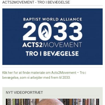
ACTS2MOVEMENT - TRO I BEVÆGELSE
Acts2Movement
-
Tro
i
bevægelse
Klik her for at finde materiale om Acts2Movement – Tro i
bevægelse, som vi arbejder med frem til 2033.
Nyt
NYT VIDEOPORTRÆT
videoportræt