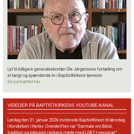
Lyt til tidligere generalsekretær Ole Jørgensens fortælling om
et langt og spændende liv i BaptistKirkens tjeneste.
Se portrættet her.
Videoer
VIDEOER PÅ BAPTISTKIRKENS YOUTUBE-KANAL
på
BaptistKirkens
YouTube-
Lørdag den 31. januar 2026 inviterede BaptistKirken til læredag
kanal
i Korskirken i Herlev. Overskriften var ”Samtale om Bibel,
tradition og inklusion i kirkens møde med LGBT+ personer.”