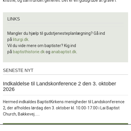
kristne, og samfundet generelt. Det er en guldgrube at grave i.
Links
LINKS
Mangler du hjælp til gudstjenesteplanlægning? Gå ind
på
liturgi.dk
.
Vil du vide mere om baptister? Kig ind
på
baptisthistorie.dk
og
anabaptist.dk
.
SENESTE NYT
Seneste
nyt
1.
Indkaldelse til Landskonference 2 den 3. oktober
jul.
2026
2026
Hermed indkaldes BaptistKirkens menigheder til Landskonference
2, der afholdes lørdag den 3. oktober kl. 10.00-17.00 i Lai Baptist
Læs
Church, Bakkevej……
mere
Læs mere