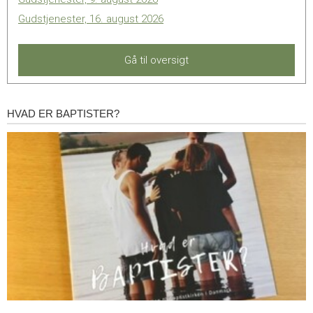
Gudstjenester, 16. august 2026
Gå til oversigt
HVAD ER BAPTISTER?
Hvad
er
baptister?