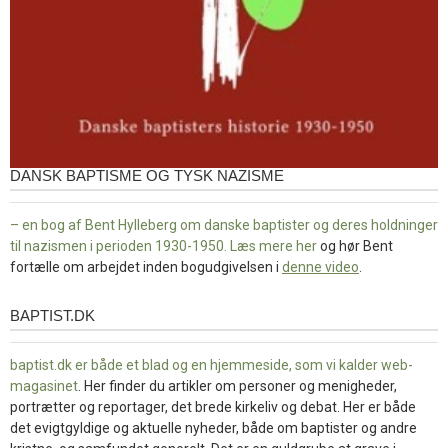
DANSK BAPTISME OG TYSK NAZISME
– en bog af Bent Hylleberg om danske baptister og deres holdninger
til nazismen i perioden 1930-1950. Læs mere
her
og hør Bent
fortælle om arbejdet inden bogudgivelsen i
denne video
.
BAPTIST.DK
baptist.dk
baptist.dk er både et blad og en
hjemmeside, som vi kalder web-
magasinet
. Her finder du artikler om personer og menigheder,
portrætter og reportager, det brede kirkeliv og debat. Her er både
det evigtgyldige og aktuelle nyheder, både om baptister og andre