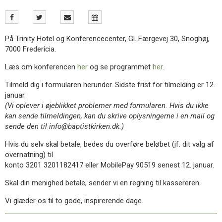
11.0:
Kalender
12.0:
Inspiration
13.0:
Værktøjskassen
14.0:
Mission
På Trinity Hotel og Konferencecenter, Gl. Færgevej 30, Snoghøj,
15.0:
Om
7000 Fredericia.
BaptistKirken
Læs om konferencen
her
og se programmet
her
.
16.0:
Kontakt
Tilmeld dig i formularen herunder. Sidste frist for tilmelding er 12.
januar.
(Vi oplever i øjeblikket problemer med formularen. Hvis du ikke
kan sende tilmeldingen, kan du skrive oplysningerne i en mail og
sende den til info@baptistkirken.dk.)
Hvis du selv skal betale, bedes du overføre beløbet (jf. dit valg af
overnatning) til
konto 3201 3201182417 eller MobilePay 90519 senest 12. januar.
Skal din menighed betale, sender vi en regning til kassereren.
Vi glæder os til to gode, inspirerende dage.